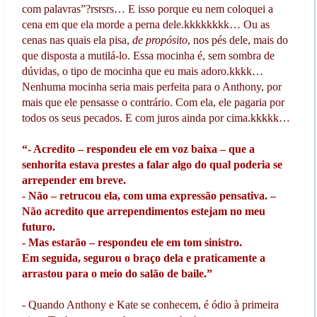
com palavras”?rsrsrs… E isso porque eu nem coloquei a
cena em que ela morde a perna dele.kkkkkkkk… Ou as
cenas nas quais ela pisa,
de propósito
, nos pés dele, mais do
que disposta a mutilá-lo. Essa mocinha é, sem sombra de
dúvidas, o tipo de mocinha que eu mais adoro.kkkk…
Nenhuma mocinha seria mais perfeita para o Anthony, por
mais que ele pensasse o contrário. Com ela, ele pagaria por
todos os seus pecados. E com juros ainda por cima.kkkkk…
“- Acredito – respondeu ele em voz baixa – que a
senhorita estava prestes a falar algo do qual poderia se
arrepender em breve.
- Não – retrucou ela, com uma expressão pensativa. –
Não acredito que arrependimentos estejam no meu
futuro.
- Mas estarão – respondeu ele em tom sinistro.
Em seguida, segurou o braço dela e praticamente a
arrastou para o meio do salão de baile.”
- Quando Anthony e Kate se conhecem, é ódio à primeira