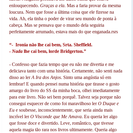
enlouquecendo.
Graças a ela
. Mas a faria provar da mesma
loucura. Nem que fosse a última coisa que ele fizesse na
vida. Ah, ela tinha o poder de virar seu mundo de ponta à
cabeça. Mas se pensava que o mundo dela seguiria
perfeitamente arrumado, estava mais do que enganada.rsrs
“- Ironia não lhe cai bem, Srta. Sheffield.
-
Nada
lhe cai bem, lorde Bridgerton.”
- Confesso que fazia tempo que eu não me divertia e me
deliciava tanto com uma história. Certamente, não senti nada
disso ao ler
A Ira dos Anjos
. Sinto uma angústia só em
lembrar! E quando pensei numa história que tirasse o gosto
amargo do livro do SS da minha boca, olhei imediatamente
para este livro. Não sei bem porquê. Talvez seja porque não
consegui esquecer de como foi maravilhoso ler
O Duque e
Eu
e soubesse, inconscientemente, que seria ainda mais
incrível ler
O Visconde que Me Amava
. Eu queria ler algo
que fosse doce e divertido. Leve, romântico, que tivesse
aquela magia tão rara nos livros ultimamente. Queria algo