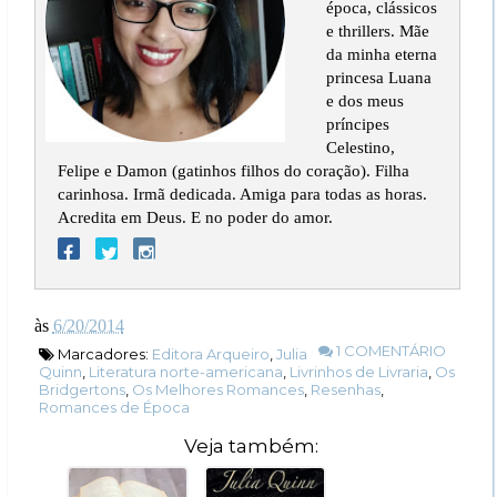
época, clássicos
e thrillers. Mãe
da minha eterna
princesa Luana
e dos meus
príncipes
Celestino,
Felipe e Damon (gatinhos filhos do coração). Filha
carinhosa. Irmã dedicada. Amiga para todas as horas.
Acredita em Deus. E no poder do amor.
às
6/20/2014
1 COMENTÁRIO
Marcadores:
Editora Arqueiro
,
Julia
Quinn
,
Literatura norte-americana
,
Livrinhos de Livraria
,
Os
Bridgertons
,
Os Melhores Romances
,
Resenhas
,
Romances de Época
Veja também: