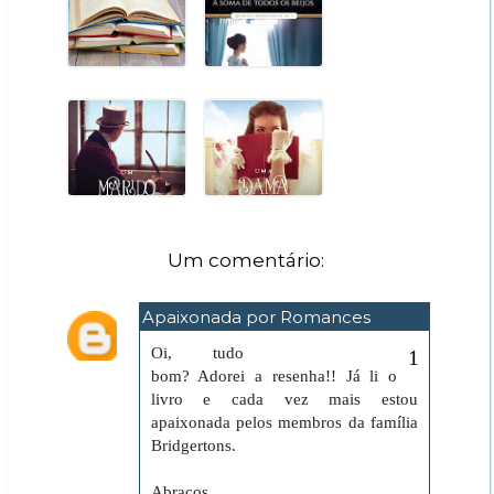
Um comentário:
Apaixonada por Romances
24 de junho de 2014 às 22:51
Oi, tudo
bom? Adorei a resenha!! Já li o
livro e cada vez mais estou
apaixonada pelos membros da família
Bridgertons.
Abraços