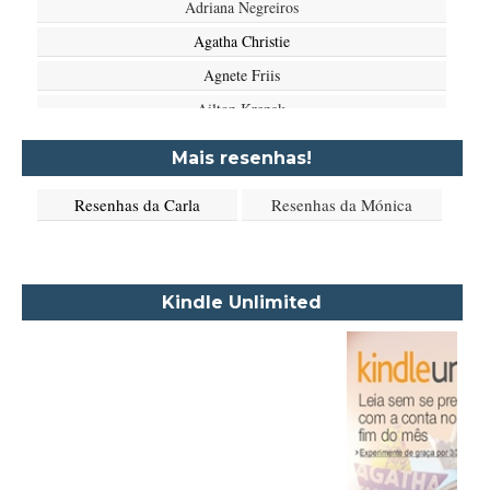
Adriana Negreiros
Agatha Christie
Agnete Friis
Ailton Krenak
Aimée de Jongh
Mais resenhas!
Aione Simões
Resenhas da Carla
Resenhas da Mónica
Akapoeta
Albert Camus
Aleksandr Púchkin
Kindle Unlimited
Alexandre Dumas Filho
Alice Walker
Alma Katsu
Aluísio Azevedo
Alyson Noël
Amanda Lovelace