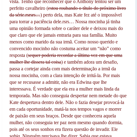
vista. Tenho que reconhecer que o Anthony tentou ser um
perfeito cavalheiro (
estou roubando o título do próximo livro
da série.rsrsrs…
) perto dela, mas Kate fez até o impossível
para torrar a paciência dele.rsrs… Nossa mocinha já tinha
uma opinião formada sobre o caráter dele e deixou mais do
que claro que ele jamais entraria para sua família. Muito
menos como marido da sua irmã. Como nosso querido e
convencido mocinho não costuma aceitar um “não” como
resposta (
sequer poderia recordar a última vez em que uma
mulher lhe dissera tal coisa
) e também adora um desafio,
passa a cortejar ainda com mais determinação a irmã da
nossa mocinha, com a clara intenção de irritá-la. Por mais
que se recusasse a admitir, não era Edwina que lhe
interessava. É verdade que ela era a mulher mais linda da
temporada. Mas não conseguia despertar nem metade do que
Kate despertava dentro dele. Não o fazia desejar provocá-la
em cada oportunidade, matá-la nos tempos vagos e morrer
de paixão em seus braços. Desde que conhecera aquela
mulher, não conseguia ter paz nem mesmo quando dormia,
pois até os seus sonhos era fizera questão de invadir. Ele
sabia
. Ninguém precisava lhe dizer. Sabia que estava