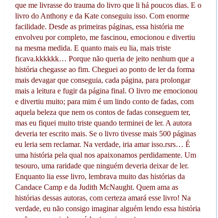
que me livrasse do trauma do livro que li há poucos dias. E o
livro do Anthony e da Kate conseguiu isso. Com enorme
facilidade. Desde as primeiras páginas, essa história me
envolveu por completo, me fascinou, emocionou e divertiu
na mesma medida. E quanto mais eu lia, mais triste
ficava.kkkkkk… Porque não queria de jeito nenhum que a
história chegasse ao fim. Cheguei ao ponto de ler da forma
mais devagar que conseguia, cada página, para prolongar
mais a leitura e fugir da página final. O livro me emocionou
e divertiu muito; para mim é um lindo conto de fadas, com
aquela beleza que nem os contos de fadas conseguem ter,
mas eu fiquei muito triste quando terminei de ler. A autora
deveria ter escrito mais. Se o livro tivesse mais 500 páginas
eu leria sem reclamar. Na verdade, iria amar isso.rsrs… É
uma história pela qual nos apaixonamos perdidamente. Um
tesouro, uma raridade que ninguém deveria deixar de ler.
Enquanto lia esse livro, lembrava muito das histórias da
Candace Camp e da Judith McNaught. Quem ama as
histórias dessas autoras, com certeza amará esse livro! Na
verdade, eu não consigo imaginar alguém lendo essa história