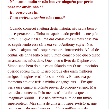
- Não conta muito se não houver ninguém por perto
para me ouvir, não é?
-
Eu
posso ouvi-la.
- Com certeza
o senhor
não conta.”
- Quando comecei a leitura desta história, não sabia bem o
que esperar.rsrs… Tinha me apaixonado perdidamente pelo
livro
O Duque e Eu
e uma das coisas que eu mais desejava
ao seguir lendo essa série era ver o Anthony
sofrer
. Nas
mãos de algum irmão superprotetor e intrometido. Afinal de
contas, ele tinha feito o meu Simon comer o pão que o diabo
amassou nas mãos dele. Quem leu o livro da Daphne e do
Simon sabe bem do que estou falando.rsrs O meu mocinho
querido sofreu muito. E isso porque eles eram melhores
amigos. Imagine se não fossem!kkkk… Eu ansiava pelo
momento em que teria a minha vingança.rsrs… Em que
veria esse cínico arrogante provar do próprio veneno. Mas
isso não aconteceu. Pelo menos não da forma que eu
imaginava.kkkkk… Ele não enfrenta a ira de um irmão
superprotetor. Mas sim a de uma
irmã superprotetora
, que
estava mais do que disposta a vê-lo a quilômetros de