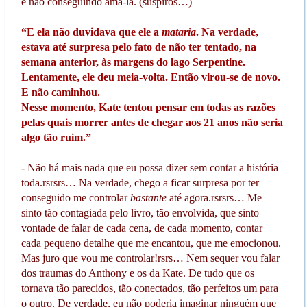
e não conseguindo amá-la. (suspiros…)
“E ela não duvidava que ele a
mataria
. Na verdade,
estava até surpresa pelo fato de não ter tentado, na
semana anterior, às margens do lago Serpentine.
Lentamente, ele deu meia-volta. Então virou-se de novo.
E não caminhou.
Nesse momento, Kate tentou pensar em todas as razões
pelas quais morrer antes de chegar aos 21 anos não seria
algo tão ruim.”
- Não há mais nada que eu possa dizer sem contar a história
toda.rsrsrs… Na verdade, chego a ficar surpresa por ter
conseguido me controlar
bastante
até agora.rsrsrs… Me
sinto tão contagiada pelo livro, tão envolvida, que sinto
vontade de falar de cada cena, de cada momento, contar
cada pequeno detalhe que me encantou, que me emocionou.
Mas juro que vou me controlar!rsrs… Nem sequer vou falar
dos traumas do Anthony e os da Kate. De tudo que os
tornava tão parecidos, tão conectados, tão perfeitos um para
o outro. De verdade, eu não poderia imaginar ninguém que