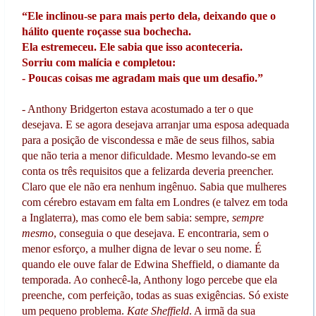
“Ele inclinou-se para mais perto dela, deixando que o
hálito quente roçasse sua bochecha.
Ela estremeceu. Ele sabia que isso aconteceria.
Sorriu com malícia e completou:
- Poucas coisas me agradam mais que um desafio.”
- Anthony Bridgerton estava acostumado a ter o que
desejava. E se agora desejava arranjar uma esposa adequada
para a posição de viscondessa e mãe de seus filhos, sabia
que não teria a menor dificuldade. Mesmo levando-se em
conta os três requisitos que a felizarda deveria preencher.
Claro que ele não era nenhum ingênuo. Sabia que mulheres
com cérebro estavam em falta em Londres (e talvez em toda
a Inglaterra), mas como ele bem sabia: sempre,
sempre
mesmo
, conseguia o que desejava. E encontraria, sem o
menor esforço, a mulher digna de levar o seu nome. É
quando ele ouve falar de Edwina Sheffield, o diamante da
temporada. Ao conhecê-la, Anthony logo percebe que ela
preenche, com perfeição, todas as suas exigências. Só existe
um pequeno problema.
Kate Sheffield
. A irmã da sua