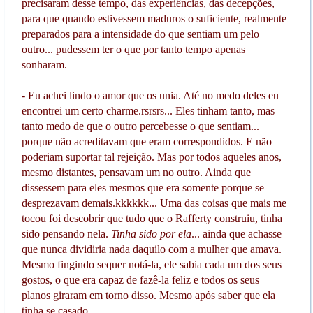
precisaram desse tempo, das experiências, das decepções,
para que quando estivessem maduros o suficiente, realmente
preparados para a intensidade do que sentiam um pelo
outro... pudessem ter o que por tanto tempo apenas
sonharam.
- Eu achei lindo o amor que os unia. Até no medo deles eu
encontrei um certo charme.rsrsrs... Eles tinham tanto, mas
tanto medo de que o outro percebesse o que sentiam...
porque não acreditavam que eram correspondidos. E não
poderiam suportar tal rejeição. Mas por todos aqueles anos,
mesmo distantes, pensavam um no outro. Ainda que
dissessem para eles mesmos que era somente porque se
desprezavam demais.kkkkkk... Uma das coisas que mais me
tocou foi descobrir que tudo que o Rafferty construiu, tinha
sido pensando nela.
Tinha sido por ela
... ainda que achasse
que nunca dividiria nada daquilo com a mulher que amava.
Mesmo fingindo sequer notá-la, ele sabia cada um dos seus
gostos, o que era capaz de fazê-la feliz e todos os seus
planos giraram em torno disso. Mesmo após saber que ela
tinha se casado.