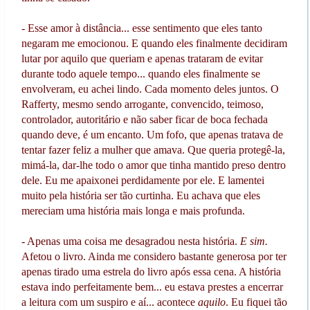
- Esse amor à distância... esse sentimento que eles tanto
negaram me emocionou. E quando eles finalmente decidiram
lutar por aquilo que queriam e apenas trataram de evitar
durante todo aquele tempo... quando eles finalmente se
envolveram, eu achei lindo. Cada momento deles juntos. O
Rafferty, mesmo sendo arrogante, convencido, teimoso,
controlador, autoritário e não saber ficar de boca fechada
quando deve, é um encanto. Um fofo, que apenas tratava de
tentar fazer feliz a mulher que amava. Que queria protegê-la,
mimá-la, dar-lhe todo o amor que tinha mantido preso dentro
dele. Eu me apaixonei perdidamente por ele. E lamentei
muito pela história ser tão curtinha. Eu achava que eles
mereciam uma história mais longa e mais profunda.
- Apenas uma coisa me desagradou nesta história.
E sim.
Afetou o livro. Ainda me considero bastante generosa por ter
apenas tirado uma estrela do livro após essa cena. A história
estava indo perfeitamente bem... eu estava prestes a encerrar
a leitura com um suspiro e aí... acontece
aquilo
. Eu fiquei tão