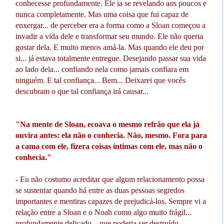
conhecesse profundamente. Ele ia se revelando aos poucos e
nunca completamente. Mas uma coisa que fui capaz de
enxergar... de perceber era a forma como a Sloan começou a
invadir a vida dele e transformar seu mundo. Ele não queria
gostar dela. E muito menos amá-la. Mas quando ele deu por
si... já estava totalmente entregue. Desejando passar sua vida
ao lado dela... confiando nela como jamais confiara em
ninguém. E tal confiança... Bem... Deixarei que vocês
descubram o que tal confiança irá causar...
"Na mente de Sloan, ecoava o mesmo refrão que ela já
ouvira antes: ela não o conhecia. Não, mesmo. Fora para
a cama com ele, fizera coisas íntimas com ele, mas não o
conhecia."
- Eu não costumo acreditar que algum relacionamento possa
se sustentar quando há entre as duas pessoas segredos
importantes e mentiras capazes de prejudicá-los. Sempre vi a
relação entre a Sloan e o Noah como algo muito frágil...
profundamente delicado... que poderia ser destruído