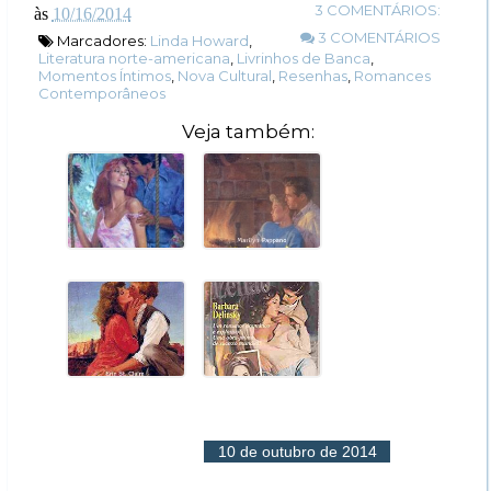
3 COMENTÁRIOS:
às
10/16/2014
3 COMENTÁRIOS
Marcadores:
Linda Howard
,
Literatura norte-americana
,
Livrinhos de Banca
,
Momentos Íntimos
,
Nova Cultural
,
Resenhas
,
Romances
Contemporâneos
Veja também:
10 de outubro de 2014