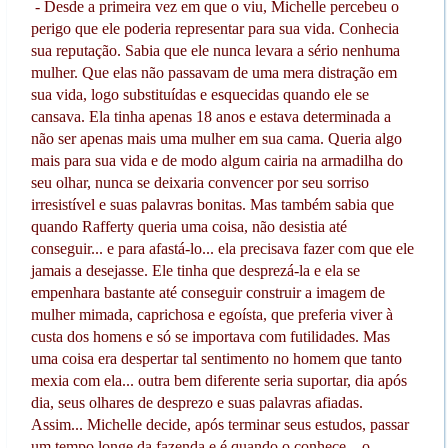
- Desde a primeira vez em que o viu, Michelle percebeu o
perigo que ele poderia representar para sua vida. Conhecia
sua reputação. Sabia que ele nunca levara a sério nenhuma
mulher. Que elas não passavam de uma mera distração em
sua vida, logo substituídas e esquecidas quando ele se
cansava. Ela tinha apenas 18 anos e estava determinada a
não ser apenas mais uma mulher em sua cama. Queria algo
mais para sua vida e de modo algum cairia na armadilha do
seu olhar, nunca se deixaria convencer por seu sorriso
irresistível e suas palavras bonitas. Mas também sabia que
quando Rafferty queria uma coisa, não desistia até
conseguir... e para afastá-lo... ela precisava fazer com que ele
jamais a desejasse. Ele tinha que desprezá-la e ela se
empenhara bastante até conseguir construir a imagem de
mulher mimada, caprichosa e egoísta, que preferia viver à
custa dos homens e só se importava com futilidades. Mas
uma coisa era despertar tal sentimento no homem que tanto
mexia com ela... outra bem diferente seria suportar, dia após
dia, seus olhares de desprezo e suas palavras afiadas.
Assim... Michelle decide, após terminar seus estudos, passar
um tempo longe da fazenda e é quando o conhece... o