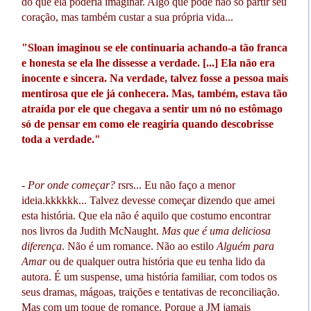
do que ela poderia imaginar. Algo que pode não só partir seu
coração, mas também custar a sua própria vida...
"Sloan imaginou se ele continuaria achando-a tão franca
e honesta se ela lhe dissesse a verdade. [...]
Ela não era
inocente e sincera. Na verdade, talvez fosse a pessoa mais
mentirosa que ele já conhecera. Mas, também, estava tão
atraída por ele que chegava a sentir um nó no estômago
só de pensar em como ele reagiria quando descobrisse
toda a verdade."
-
Por onde começar?
rsrs... Eu não faço a menor
ideia.kkkkkk... Talvez devesse começar dizendo que amei
esta história. Que ela não é aquilo que costumo encontrar
nos livros da Judith McNaught.
Mas que é uma deliciosa
diferença
. Não é um romance. Não ao estilo
Alguém para
Amar
ou de qualquer outra história que eu tenha lido da
autora. É um suspense, uma história familiar, com todos os
seus dramas, mágoas, traições e tentativas de reconciliação.
Mas com um toque de romance. Porque a JM jamais