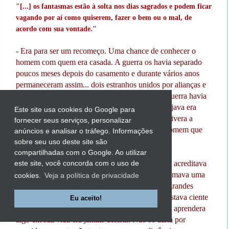
"[...] os fantasmas estão à solta nos dias sagrados e podem ficar
vagando por aí como quiserem, fazer o bem ou o mal, de
acordo com sua vontade."
- Era para ser um recomeço. Uma chance de conhecer o
homem com quem era casada. A guerra os havia separado
poucos meses depois do casamento e durante vários anos
permaneceram assim... dois estranhos unidos por alianças e
assinaturas num pedaço de papel. Agora que a guerra havia
finalmente chegado ao fim, tudo que Claire desejava era
Este site usa cookies do Google para
salvar seu casamento. Construir aquilo que não tivera a
fornecer seus serviços, personalizar
chance de construir.
Uma família
. Ao lado do homem que
anúncios e analisar o tráfego. Informações
amava.
sobre seu uso deste site são
compartilhadas com o Google. Ao utilizar
Ela sabia que não seria fácil. Era tolo aquele que acreditava
este site, você concorda com o uso de
que a distância não significava nada quando se amava uma
cookies.
Veja a política de privacidade
pessoa. O tempo... a distância podem provocar grandes
estragos. Rachaduras, até mesmo no amor. Ela estava ciente
Eu aceito!
dos danos que causara ao seu casamento, mas se aprendera
algo em sua vida era jamais desistir. Não se daria por