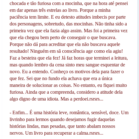
chocada e tão furiosa com a mocinha, que na hora até pensei
em dar apenas três estrelas ao livro. Porque a minha
paciência tem limite. E eu detesto atitudes imbecis por parte
dos personagens, sobretudo, das mocinhas. Não tinha sido a
primeira vez que ela fazia algo assim. Mas foi a primeira vez
que ela chegou bem perto de conseguir o que buscava.
Porque não dá para acreditar que ela não buscava aquele
resultado! Ninguém em sã consciência age como ela agiu!
Faz a besteira que ela fez! Já faz horas que terminei a leitura,
mas quando lembro da cena sinto meu sangue esquentar de
novo. Eu a entendo. Conheço os motivos dela para fazer o
que fez. Sei que no fundo ela achava que era a única
maneira de solucionar as coisas. No entanto, eu fiquei muito
furiosa. Ainda que a compreenda, considero a atitude dela
algo digno de uma idiota. Mas a perdoei.rsrsrs...
- Enfim... É uma história leve, romântica, sensível, doce. Um
livrinho para lermos quando desejamos fugir daquelas
histórias lindas, mas pesadas, que tanto abalam nossos
nervos. Um livro para recuperar a calma.rsrsrs...