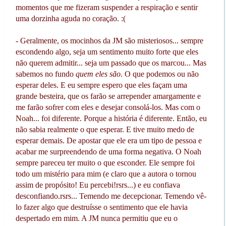
momentos que me fizeram suspender a respiração e sentir
uma dorzinha aguda no coração. :(
- Geralmente, os mocinhos da JM são misteriosos... sempre
escondendo algo, seja um sentimento muito forte que eles
não querem admitir... seja um passado que os marcou... Mas
sabemos no fundo
quem eles são
. O que podemos ou não
esperar deles. E eu sempre espero que eles façam uma
grande besteira, que os farão se arrepender amargamente e
me farão sofrer com eles e desejar consolá-los. Mas com o
Noah... foi diferente. Porque a história é diferente. Então, eu
não sabia realmente o que esperar. E tive muito medo de
esperar demais. De apostar que ele era um tipo de pessoa e
acabar me surpreendendo de uma forma negativa. O Noah
sempre pareceu ter muito o que esconder. Ele sempre foi
todo um mistério para mim (e claro que a autora o tornou
assim de propósito! Eu percebi!rsrs...) e eu confiava
desconfiando.rsrs... Temendo me decepcionar. Temendo vê-
lo fazer algo que destruísse o sentimento que ele havia
despertado em mim. A JM nunca permitiu que eu o