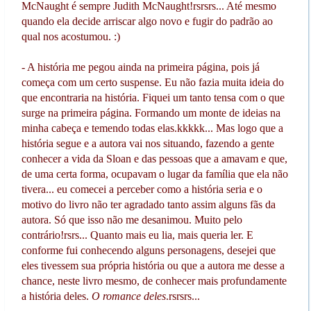
McNaught é sempre Judith McNaught!rsrsrs... Até mesmo
quando ela decide arriscar algo novo e fugir do padrão ao
qual nos acostumou. :)
- A história me pegou ainda na primeira página, pois já
começa com um certo suspense. Eu não fazia muita ideia do
que encontraria na história. Fiquei um tanto tensa com o que
surge na primeira página. Formando um monte de ideias na
minha cabeça e temendo todas elas.kkkkk... Mas logo que a
história segue e a autora vai nos situando, fazendo a gente
conhecer a vida da Sloan e das pessoas que a amavam e que,
de uma certa forma, ocupavam o lugar da família que ela não
tivera... eu comecei a perceber como a história seria e o
motivo do livro não ter agradado tanto assim alguns fãs da
autora. Só que isso não me desanimou. Muito pelo
contrário!rsrs... Quanto mais eu lia, mais queria ler. E
conforme fui conhecendo alguns personagens, desejei que
eles tivessem sua própria história ou que a autora me desse a
chance, neste livro mesmo, de conhecer mais profundamente
a história deles.
O romance deles
.rsrsrs...