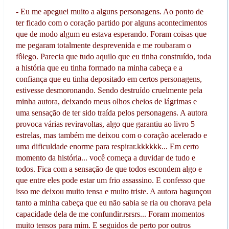
- Eu me apeguei muito a alguns personagens. Ao ponto de
ter ficado com o coração partido por alguns acontecimentos
que de modo algum eu estava esperando. Foram coisas que
me pegaram totalmente desprevenida e me roubaram o
fôlego. Parecia que tudo aquilo que eu tinha construído, toda
a história que eu tinha formado na minha cabeça e a
confiança que eu tinha depositado em certos personagens,
estivesse desmoronando. Sendo destruído cruelmente pela
minha autora, deixando meus olhos cheios de lágrimas e
uma sensação de ter sido traída pelos personagens. A autora
provoca várias reviravoltas, algo que garantiu ao livro 5
estrelas, mas também me deixou com o coração acelerado e
uma dificuldade enorme para respirar.kkkkkk... Em certo
momento da história... você começa a duvidar de tudo e
todos. Fica com a sensação de que todos escondem algo e
que entre eles pode estar um frio assassino. E confesso que
isso me deixou muito tensa e muito triste. A autora bagunçou
tanto a minha cabeça que eu não sabia se ria ou chorava pela
capacidade dela de me confundir.rsrsrs... Foram momentos
muito tensos para mim. E seguidos de perto por outros