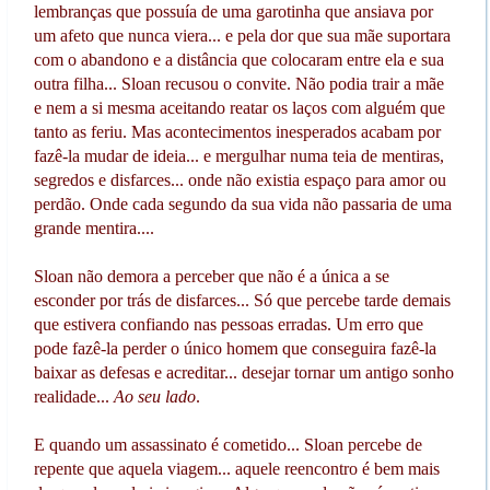
lembranças que possuía de uma garotinha que ansiava por
um afeto que nunca viera... e pela dor que sua mãe suportara
com o abandono e a distância que colocaram entre ela e sua
outra filha... Sloan recusou o convite. Não podia trair a mãe
e nem a si mesma aceitando reatar os laços com alguém que
tanto as feriu. Mas acontecimentos inesperados acabam por
fazê-la mudar de ideia... e mergulhar numa teia de mentiras,
segredos e disfarces... onde não existia espaço para amor ou
perdão. Onde cada segundo da sua vida não passaria de uma
grande mentira....
Sloan não demora a perceber que não é a única a se
esconder por trás de disfarces... Só que percebe tarde demais
que estivera confiando nas pessoas erradas. Um erro que
pode fazê-la perder o único homem que conseguira fazê-la
baixar as defesas e acreditar... desejar tornar um antigo sonho
realidade...
Ao seu lado
.
E quando um assassinato é cometido... Sloan percebe de
repente que aquela viagem... aquele reencontro é bem mais