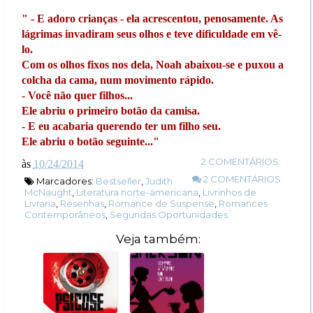
" - E adoro crianças - ela acrescentou, penosamente. As
lágrimas invadiram seus olhos e teve dificuldade em vê-
lo.
Com os olhos fixos nos dela, Noah abaixou-se e puxou a
colcha da cama, num movimento rápido.
- Você não quer filhos...
Ele abriu o primeiro botão da camisa.
- E eu acabaria querendo ter um filho seu.
Ele abriu o botão seguinte..."
2 COMENTÁRIOS:
às
10/24/2014
2 COMENTÁRIOS
Marcadores:
Bestseller
,
Judith
McNaught
,
Literatura norte-americana
,
Livrinhos de
Livraria
,
Resenhas
,
Romance de Suspense
,
Romances
Contemporâneos
,
Segundas Oportunidades
Veja também: