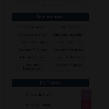
Ailton Krenak
Aimée de Jongh
Pelo mundo...
Aione Simões
Literatura Afegã
Literatura Alemã
Akapoeta
Literatura Argelina
Literatura Argentina
Albert Camus
Literatura Australiana
Literatura Austríaca
Aleksandr Púchkin
Literatura Brasileira
Literatura Canadense
Alexandre Dumas Filho
Literatura Chinesa
Literatura Colombiana
Alice Walker
Literatura
Literatura Egípcia
Alma Katsu
Dinamarquesa
Literatura Escocesa
Aluísio Azevedo
Literatura Espanhola
Literatura Francesa
Alyson Noël
EDITORAS
Literatura Grega
Literatura Indiana
Amanda Lovelace
Círculo do Livro
(4)
Literatura Inglesa
Literatura Irlandesa
Ana Beatriz Barbosa Silva
Literatura Italiana
Literatura Mexicana
Ana Maria Machado
DarkSide Books
(1)