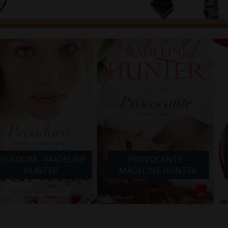
- MADELINE
PROVOCANTE -
NOITE COM
TER
MADELINE HUNTER
ABB