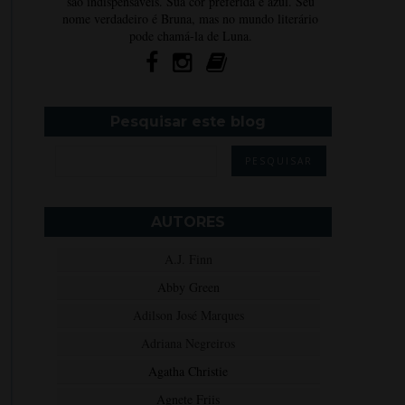
são indispensáveis. Sua cor preferida é azul. Seu
nome verdadeiro é Bruna, mas no mundo literário
pode chamá-la de Luna.
Pesquisar este blog
AUTORES
A.J. Finn
Abby Green
Adilson José Marques
Adriana Negreiros
Agatha Christie
Agnete Friis