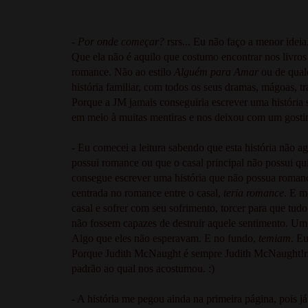
-
Por onde começar?
rsrs... Eu não faço a menor idei
Que ela não é aquilo que costumo encontrar nos livr
romance. Não ao estilo
Alguém para Amar
ou de qual
história familiar, com todos os seus dramas, mágoas, t
Porque a JM jamais conseguiria escrever uma históri
em meio à muitas mentiras e nos deixou com um gosti
- Eu comecei a leitura sabendo que esta história não a
possui romance ou que o casal principal não possui 
consegue escrever uma história que não possua romance?
centrada no romance entre o casal,
teria romance
. E m
casal e sofrer com seu sofrimento, torcer para que tudo
não fossem capazes de destruir aquele sentimento. Um
Algo que eles não esperavam. E no fundo,
temiam
. Eu
Porque Judith McNaught é sempre Judith McNaught!rsrs
padrão ao qual nos acostumou. :)
- A história me pegou ainda na primeira página, pois 