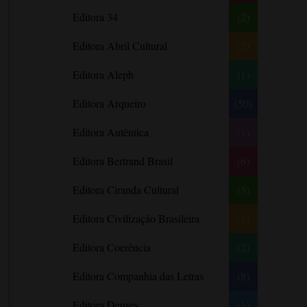
Literatura Nigeriana
Literatura Norueguesa
André Aciman
Editora 34
(2)
Literatura Portuguesa
Literatura Russa
Angela Marsons
Literatura norte-
Editora Abril Cultural
(2)
Anne Frank
americana
Anne Gracie
Editora Aleph
(1)
Anne Hampson
Editora Arqueiro
(50)
Anne Mather
Editora Autêntica
(1)
Annie Barrows
Antoine de Saint-Exupéry
Editora Bertrand Brasil
(6)
Antônio Fagundes
Editora Ciranda Cultural
(5)
Anuradha Roy
Editora Civilização Brasileira
(1)
Ariano Suassuna
Ayòbámi Adébáyò
Editora Coerência
(2)
B. A. Paris
Editora Companhia das Letras
(8)
Babi A. Sette
Editora Deuses
(1)
Barbara Delinsky