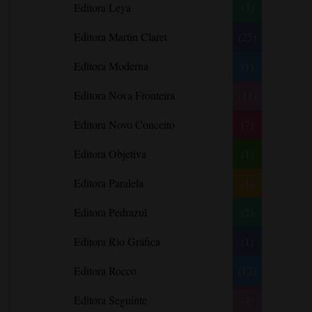
Editora Leya
(3)
Carlos Drummond de Andrade
Carmen O.
Editora Martin Claret
(25)
Carol Gregor
Editora Moderna
(1)
Carol Marinelli
Editora Nova Fronteira
(11)
Carol Townend
Carole Mortimer
Editora Novo Conceito
(7)
Caroline Linden
Editora Objetiva
(1)
Cassandra Gia
Editora Paralela
Castro Alves
(1)
Catherine Anderson
Editora Pedrazul
(2)
Celeste Bradley
Editora Rio Gráfica
(1)
Chantelle Shaw
Charles Dickens
Editora Rocco
(12)
Charlie Donlea
Editora Seguinte
(4)
Charlotte Brontë