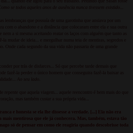
 dia... quando ele ligou para o seu trabalho. Pedindo que Sloan fosse
omo se todos aqueles anos de ausência nunca tivessem existido
...
elas lembranças que possuía de uma garotinha que ansiava por um
ara com o abandono e a distância que colocaram entre ela e sua outra
e e nem a si mesma aceitando reatar os laços com alguém que tanto as
-la mudar de ideia... e mergulhar numa teia de mentiras, segredos e
rdão. Onde cada segundo da sua vida não passaria de uma grande
onder por trás de disfarces... Só que percebe tarde demais que
ode fazê-la perder o único homem que conseguira fazê-la baixar as
alidade...
Ao seu lado
.
de repente que aquela viagem... aquele reencontro é bem mais do que
coração, mas também custar a sua própria vida...
nca e honesta se ela lhe dissesse a verdade. [...]
Ela não era
soa mais mentirosa que ele já conhecera. Mas, também, estava tão
ômago só de pensar em como ele reagiria quando descobrisse toda