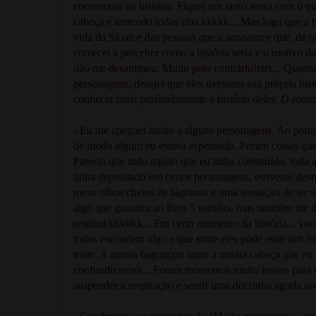
encontraria na história. Fiquei um tanto tensa com o 
cabeça e temendo todas elas.kkkkk... Mas logo que a hi
vida da Sloan e das pessoas que a amavam e que, de um
comecei a perceber como a história seria e o motivo do
não me desanimou. Muito pelo contrário!rsrs... Quanto
personagens, desejei que eles tivessem sua própria his
conhecer mais profundamente a história deles.
O roman
- Eu me apeguei muito a alguns personagens. Ao ponto
de modo algum eu estava esperando. Foram coisas que
Parecia que tudo aquilo que eu tinha construído, toda 
tinha depositado em certos personagens, estivesse de
meus olhos cheios de lágrimas e uma sensação de ter si
algo que garantiu ao livro 5 estrelas, mas também me
respirar.kkkkkk... Em certo momento da história... vo
todos escondem algo e que entre eles pode estar um fr
triste. A autora bagunçou tanto a minha cabeça que eu
confundir.rsrsrs... Foram momentos muito tensos para
suspender a respiração e sentir uma dorzinha aguda no