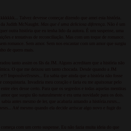
a.kkkkkk... Talvez devesse começar dizendo que amei esta história.
os da Judith McNaught.
Mas que é uma deliciosa diferença
. Não é um
quer outra história que eu tenha lido da autora. É um suspense, uma
raições e tentativas de reconciliação. Mas com um toque de romance.
a sem romance. Sem amor. Sem nos encantar com um amor que surgiu
nho de quero mais.
gradou tanto assim os fãs da JM. Alguns acreditam que a história não
química. O que me deixou um tanto chocada. Desde quando a JM
! Impossível!rsrsrs... Eu sabia que ainda que a história não fosse
e conquistaria. Invadiria meu coração e faria eu me apaixonar pelo
 entre eles desse certo. Para que os segredos e todas aquelas mentiras
 amor que surgiu tão naturalmente e era uma novidade para os dois.
 sabia antes mesmo de ler, que acabaria amando a história.rsrsrs...
rs... Até mesmo quando ela decide arriscar algo novo e fugir do
já começa com um certo suspense. Eu não fazia muita ideia do que