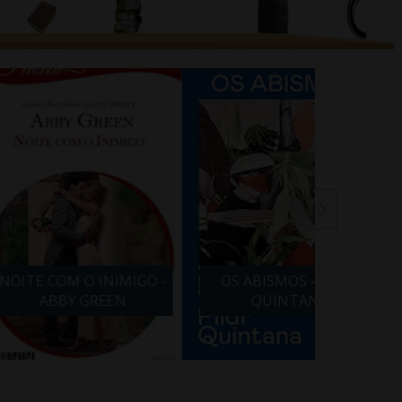
 O INIMIGO -
OS ABISMOS - PILAR
VIDA 
Y GREEN
QUINTANA
BARBA