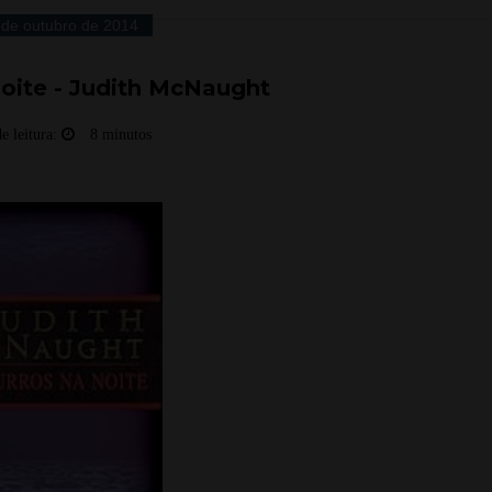
 de outubro de 2014
oite - Judith McNaught
e leitura:
8 minutos