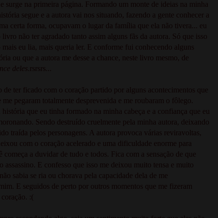
que surge na primeira página. Formando um monte de ideias na minha
stória segue e a autora vai nos situando, fazendo a gente conhecer a
a certa forma, ocupavam o lugar da família que ela não tivera... eu
 livro não ter agradado tanto assim alguns fãs da autora. Só que isso
 mais eu lia, mais queria ler. E conforme fui conhecendo alguns
tória ou que a autora me desse a chance, neste livro mesmo, de
ce deles
.rsrsrs...
 de ter ficado com o coração partido por alguns acontecimentos que
 me pegaram totalmente desprevenida e me roubaram o fôlego.
a história que eu tinha formado na minha cabeça e a confiança que eu
smoronando. Sendo destruído cruelmente pela minha autora, deixando
do traída pelos personagens. A autora provoca várias reviravoltas,
 deixou com o coração acelerado e uma dificuldade enorme para
cê começa a duvidar de tudo e todos. Fica com a sensação de que
io assassino. E confesso que isso me deixou muito tensa e muito
 não sabia se ria ou chorava pela capacidade dela de me
 mim. E seguidos de perto por outros momentos que me fizeram
 coração. :(