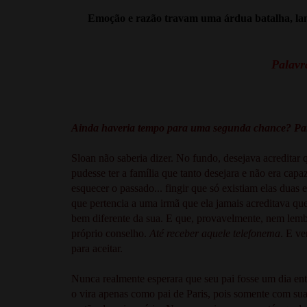
Emoção e razão travam uma árdua batalha, lan
Palavra
Ainda haveria tempo para uma segunda chance? Para
Sloan não saberia dizer. No fundo, desejava acreditar 
pudesse ter a família que tanto desejara e não era cap
esquecer o passado... fingir que só existiam elas dua
que pertencia a uma irmã que ela jamais acreditava qu
bem diferente da sua. E que, provavelmente, nem lembr
próprio conselho.
Até receber aquele telefonema
. E ve
para aceitar.
Nunca realmente esperara que seu pai fosse um dia en
o vira apenas como pai de Paris, pois somente com su