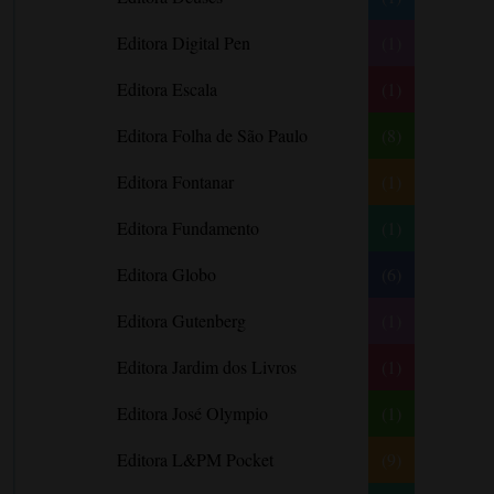
Barbara Freethy
Editora Digital Pen
(1)
Barbara Leigh
Editora Escala
(1)
Barbara Wallace
Blythe Gifford
Editora Folha de São Paulo
(8)
Bram Stoker
Editora Fontanar
(1)
Bronwyn Williams
Editora Fundamento
(1)
Brooke e Keith Desserich
Bráulio Bessa
Editora Globo
(6)
C. J. Tudor
Editora Gutenberg
(1)
Caio Fernando Abreu
Editora Jardim dos Livros
(1)
Candace Camp
Cara Colter
Editora José Olympio
(1)
Carina Rissi
Editora L&PM Pocket
(9)
Carla Madeira