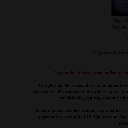
(Título O
Tradutor
Ed
E
3º Livro da Sé
No mundo dos ricos, uma mulher de háb
Os agitos da alta sociedade eram totalmente 
superfcial e sofisticado em que vivem seu pai e s
vai visitá-los, riqueza, glamour e
Sloan está no controle da situação até conhece
principais suspeitos do FBI. Ela sabe que No
prin