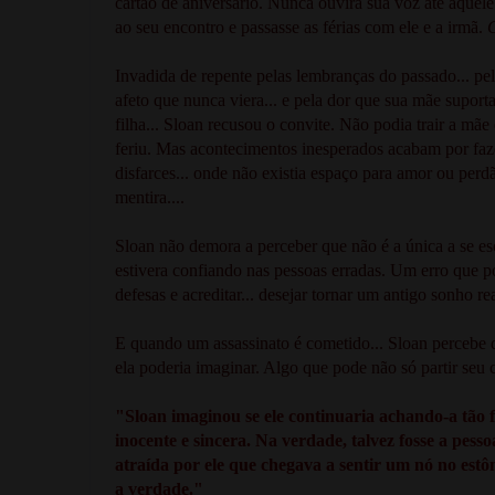
cartão de aniversário. Nunca ouvira sua voz até aquele
ao seu encontro e passasse as férias com ele e a irmã.
C
Invadida de repente pelas lembranças do passado... p
afeto que nunca viera... e pela dor que sua mãe suport
filha... Sloan recusou o convite. Não podia trair a mã
feriu. Mas acontecimentos inesperados acabam por fazê
disfarces... onde não existia espaço para amor ou pe
mentira....
Sloan não demora a perceber que não é a única a se esc
estivera confiando nas pessoas erradas. Um erro que p
defesas e acreditar... desejar tornar um antigo sonho re
E quando um assassinato é cometido... Sloan percebe 
ela poderia imaginar. Algo que pode não só partir seu 
"Sloan imaginou se ele continuaria achando-a tão fra
inocente e sincera. Na verdade, talvez fosse a pes
atraída por ele que chegava a sentir um nó no est
a verdade."