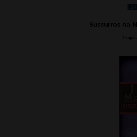
24
Sussurros na N
Tempo d