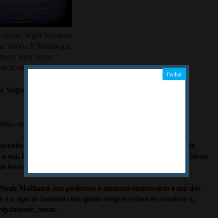
riginal: Night Whispers
a: Vitória P. Mantovani
itora: Best Seller
dição de: 1999)
rie Segundas Oportunidades
itos simples conhece o fascínio do luxo e da sedução
desconhecidos para Sloan Reynolds. Até ela entrar no mundo
ua irmã, frequentados assíduos das colunas sociais. Quando Sloan
 luxo formam uma embriagante e explosiva mistura.
r Noah Maitland, um poderoso e atraente empresário e um dos
ah é o tipo de homem com quem sempre evitou se envolver e,
cipalmente, amar.