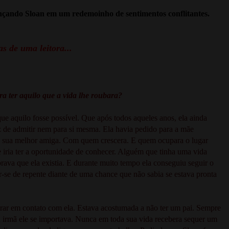
çando Sloan em um redemoinho de sentimentos conflitantes.
s de uma leitora...
 ter aquilo que a vida lhe roubara?
que aquilo fosse possível. Que após todos aqueles anos, ela ainda
az de admitir nem para si mesma. Ela havia pedido para a mãe
s e sua melhor amiga. Com quem crescera. E quem ocupara o lugar
e iria ter a oportunidade de conhecer. Alguém que tinha uma vida
ava que ela existia. E durante muito tempo ela conseguiu seguir o
r-se de repente diante de uma chance que não sabia se estava pronta
trar em contato com ela. Estava acostumada a não ter um pai. Sempre
a irmã ele se importava. Nunca em toda sua vida recebera sequer um