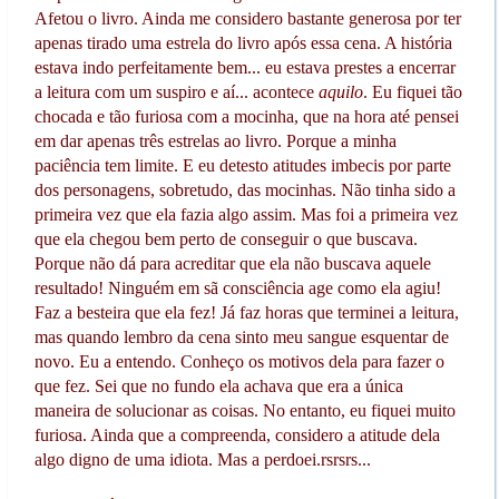
Afetou o livro. Ainda me considero bastante generosa por ter
apenas tirado uma estrela do livro após essa cena. A história
estava indo perfeitamente bem... eu estava prestes a encerrar
a leitura com um suspiro e aí... acontece
aquilo
. Eu fiquei tão
chocada e tão furiosa com a mocinha, que na hora até pensei
em dar apenas três estrelas ao livro. Porque a minha
paciência tem limite. E eu detesto atitudes imbecis por parte
dos personagens, sobretudo, das mocinhas. Não tinha sido a
primeira vez que ela fazia algo assim. Mas foi a primeira vez
que ela chegou bem perto de conseguir o que buscava.
Porque não dá para acreditar que ela não buscava aquele
resultado! Ninguém em sã consciência age como ela agiu!
Faz a besteira que ela fez! Já faz horas que terminei a leitura,
mas quando lembro da cena sinto meu sangue esquentar de
novo. Eu a entendo. Conheço os motivos dela para fazer o
que fez. Sei que no fundo ela achava que era a única
maneira de solucionar as coisas. No entanto, eu fiquei muito
furiosa. Ainda que a compreenda, considero a atitude dela
algo digno de uma idiota. Mas a perdoei.rsrsrs...