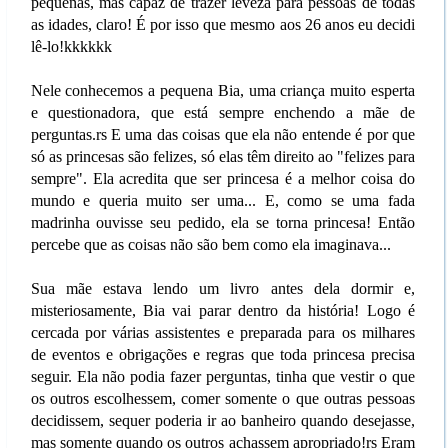
pequenas, mas capaz de trazer leveza para pessoas de todas
as idades, claro! É por isso que mesmo aos 26 anos eu decidi
lê-lo!kkkkkk
Nele conhecemos a pequena Bia, uma criança muito esperta
e questionadora, que está sempre enchendo a mãe de
perguntas.rs E uma das coisas que ela não entende é por que
só as princesas são felizes, só elas têm direito ao "felizes para
sempre". Ela acredita que ser princesa é a melhor coisa do
mundo e queria muito ser uma... E, como se uma fada
madrinha ouvisse seu pedido, ela se torna princesa! Então
percebe que as coisas não são bem como ela imaginava...
Sua mãe estava lendo um livro antes dela dormir e,
misteriosamente, Bia vai parar dentro da história! Logo é
cercada por várias assistentes e preparada para os milhares
de eventos e obrigações e regras que toda princesa precisa
seguir. Ela não podia fazer perguntas, tinha que vestir o que
os outros escolhessem, comer somente o que outras pessoas
decidissem, sequer poderia ir ao banheiro quando desejasse,
mas somente quando os outros achassem apropriado!rs Eram