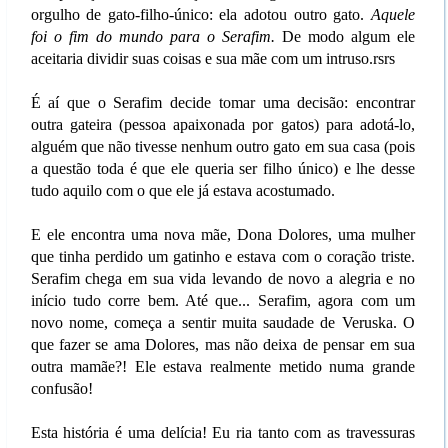
orgulho de gato-filho-único: ela adotou outro gato.
Aquele
foi o fim do mundo para o Serafim.
De modo algum ele
aceitaria dividir suas coisas e sua mãe com um intruso.rsrs
É aí que o Serafim decide tomar uma decisão: encontrar
outra gateira (pessoa apaixonada por gatos) para adotá-lo,
alguém que não tivesse nenhum outro gato em sua casa (pois
a questão toda é que ele queria ser filho único) e lhe desse
tudo aquilo com o que ele já estava acostumado.
E ele encontra uma nova mãe, Dona Dolores, uma mulher
que tinha perdido um gatinho e estava com o coração triste.
Serafim chega em sua vida levando de novo a alegria e no
início tudo corre bem. Até que... Serafim, agora com um
novo nome, começa a sentir muita saudade de Veruska. O
que fazer se ama Dolores, mas não deixa de pensar em sua
outra mamãe?! Ele estava realmente metido numa grande
confusão!
Esta história é uma delícia! Eu ria tanto com as travessuras