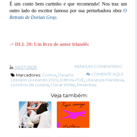
É um conto bem curtinho e que recomendo! Nos traz um
outro lado do escritor famoso por sua perturbadora obra
O
Retrato de Dorian Gray
.
-> DLL 20: Um livro de autor irlandês
NENHUM COMENTÁRIO:
às
10/27/2020
COMENTE AQUI
Marcadores:
Contos
,
Desafio
Literário Livreando 2020
,
Editora POE
,
Literatura Irlandesa
,
Livrinhos de Livraria
,
Oscar Wilde
,
Resenhas
Veja também: