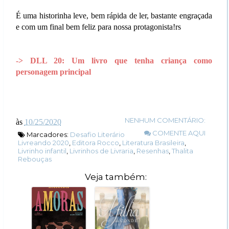
É uma historinha leve, bem rápida de ler, bastante engraçada
e com um final bem feliz para nossa protagonista!rs
-> DLL 20: Um livro que tenha criança como
personagem principal
NENHUM COMENTÁRIO:
às
10/25/2020
COMENTE AQUI
Marcadores:
Desafio Literário
Livreando 2020
,
Editora Rocco
,
Literatura Brasileira
,
Livrinho infantil
,
Livrinhos de Livraria
,
Resenhas
,
Thalita
Rebouças
Veja também: