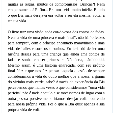
muitas as regras, muitos os compromissos. Brincar?! Nem
em pensamento! Enfim... Era uma vida muito infeliz. E tudo
o que Bia mais desejava era voltar a ser ela mesma, voltar a
ter sua vida.
O livro traz uma visão nada cor-de-rosa dos contos de fadas.
Nele, a vida de uma princesa é mais "real", não há "o felizes
para sempre", com o príncipe encantado maravilhoso e uma
vida de bailes e sorrisos e sonhos. Eu teria dó de ler uma
história dessas para uma criança que ainda ama contos de
fadas e sonha em ser princesa.rs Não leria, não!kkkkkk
Mesmo assim, é uma história engraçada, com seu próprio
final feliz e que nos faz pensar naquela questão de sempre
considerarmos a vida do outro melhor que a nossa, a grama
do vizinho mais verde, sabe? Através da experiência da Bia
percebemos que muitas vezes o que consideramos "uma vida
perfeita" não é nada daquilo e se trocássemos de lugar com a
outra pessoa possivelmente iríamos desejar voltar correndo
para nossa própria vida. Foi o que a Bia quis: apenas a sua
própria vida de volta.