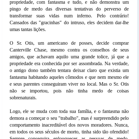
propriedade, com fantasma e tudo, e não demonstra um
pingo de medo das diversas tentativas do perverso de
transformar suas vidas num inferno. Pelo contrário!
Cansados das "gracinhas" do intruso, eles decidem dar-lhe
umas tantas lições.
O Sr. Otis, um americano de posses, decide comprar
Canterville Chase, mesmo contra os conselhos de seus
amigos, que achavam aquilo uma grande tolice, já que a
propriedade era conhecida por ser assombrada. Na verdade,
o antigo dono também tentara deixar claro que existia um
fantasma habitando aqueles cômodos e que nem mesmo ele
e seus parentes conseguiram viver no local. Mas o Sr. Otis
não se importou, pois não tinha medo de coisas
sobrenaturais.
Logo, ele se muda com toda sua família, e o fantasma não
demora a começar o seu "trabalho", mas é surpreendido pelo
comportamento inacreditável dos novos moradores. Nunca,
em todos os seus séculos de morto, tinha sido tão ofendido!
Sempre conseguira enlouquecer as pessoas de medo,