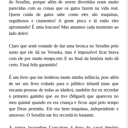
do Serafim, porque além de serem divertidas eram muito
parecidas com as coisas que os gatos fazem na vida real.
Quem cuida de gatos sabe como eles são traquinas,
orgulhosos e ciumentos! A gente pisca e lá estão eles
aprontando! É uma loucura! Mas amamos cada momento ao
lado deles!
Claro que senti vontade de dar uma bronca no Serafim pelo
susto que ele dá na Veruska, mas é impossível ficar brava
com ele por muito tempo.rsrs E no final da história tudo dá
certo. Final feliz garantido!
É um livro que me lembrou muito minha infância, pois além
de ser um livro voltado para o público infantil (mas que
encanta pessoas de todas as idades), também fez eu recordar
o primeiro gatinho que eu tive (Miguel) que apareceu no
meu quintal quando eu era criança e ficou aqui pelo tempo
que Deus permitiu. Ele era bem traquinas, independente e
amoroso. O Serafim me fez recordá-lo bastante.
A autora Jacqueline Gonçalves é dona do canal literário