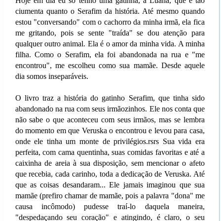
Hoje em dia eu só tenho uma gatinha, a Luana, que é tão
ciumenta quanto o Serafim da história. Até mesmo quando
estou "conversando" com o cachorro da minha irmã, ela fica
me gritando, pois se sente "traída" se dou atenção para
qualquer outro animal. Ela é o amor da minha vida. A minha
filha. Como o Serafim, ela foi abandonada na rua e "me
encontrou", me escolheu como sua mamãe. Desde aquele
dia somos inseparáveis.
O livro traz a história do gatinho Serafim, que tinha sido
abandonado na rua com seus irmãozinhos. Ele nos conta que
não sabe o que aconteceu com seus irmãos, mas se lembra
do momento em que Veruska o encontrou e levou para casa,
onde ele tinha um monte de privilégios.rsrs Sua vida era
perfeita, com cama quentinha, suas comidas favoritas e até a
caixinha de areia à sua disposição, sem mencionar o afeto
que recebia, cada carinho, toda a dedicação de Veruska. Até
que as coisas desandaram... Ele jamais imaginou que sua
mamãe (prefiro chamar de mamãe, pois a palavra "dona" me
causa incômodo) pudesse traí-lo daquela maneira,
"despedaçando seu coração" e atingindo, é claro, o seu