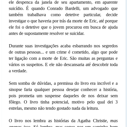
ele despenca da janela de seu apartamento, em aparente
suicídio. É quando Conrado Bardelli, um advogado que
também trabalhava como detetive particular, decide
investigar o que haveria por trás da morte de Eric, até porque
ele foi o detetive que o jovem procurou em busca de ajuda
antes de supostamente resolver se suicidar.
Durante suas investigações acaba esbarrando nos segredos
de outras pessoas... e um crime é cometido, algo que pode
ter ligação com a morte de Eric. São muitas as perguntas e
vários os suspeitos. E ele não descansaria até descobrir toda
a verdade.
Sem somba de dúvidas, a premissa do livro era incrível e a
sinopse faria qualquer pessoa desejar conhecer a história,
pois prometia um suspense daqueles de nos deixar sem
fôlego. O livro tinha potencial, motivo pelo qual dei 3
estrelas, mesmo não tendo gostado nada da leitura.
O livro nos lembra as histórias da Agatha Christie,
mas
apenas isso
. Só lembra, mas segue por um caminho bem