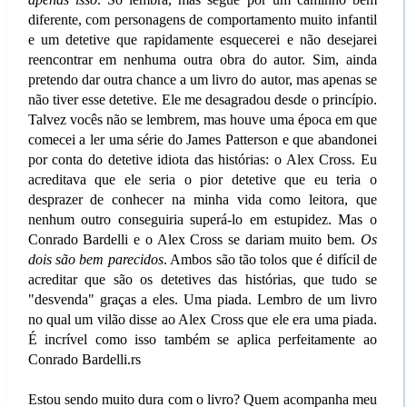
diferente, com personagens de comportamento muito infantil
e um detetive que rapidamente esquecerei e não desejarei
reencontrar em nenhuma outra obra do autor. Sim, ainda
pretendo dar outra chance a um livro do autor, mas apenas se
não tiver esse detetive. Ele me desagradou desde o princípio.
Talvez vocês não se lembrem, mas houve uma época em que
comecei a ler uma série do James Patterson e que abandonei
por conta do detetive idiota das histórias: o Alex Cross. Eu
acreditava que ele seria o pior detetive que eu teria o
desprazer de conhecer na minha vida como leitora, que
nenhum outro conseguiria superá-lo em estupidez. Mas o
Conrado Bardelli e o Alex Cross se dariam muito bem.
Os
dois são bem parecidos
. Ambos são tão tolos que é difícil de
acreditar que são os detetives das histórias, que tudo se
"desvenda" graças a eles. Uma piada. Lembro de um livro
no qual um vilão disse ao Alex Cross que ele era uma piada.
É incrível como isso também se aplica perfeitamente ao
Conrado Bardelli.rs
Estou sendo muito dura com o livro? Quem acompanha meu