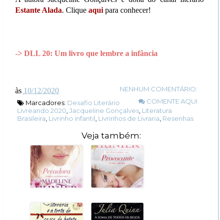
Estante Alada
. Clique
aqui
para conhecer!
-> DLL 20: Um livro que lembre a infância
NENHUM COMENTÁRIO:
às
10/12/2020
COMENTE AQUI
Marcadores:
Desafio Literário
Livreando 2020
,
Jacqueline Gonçalves
,
Literatura
Brasileira
,
Livrinho infantil
,
Livrinhos de Livraria
,
Resenhas
Veja também: