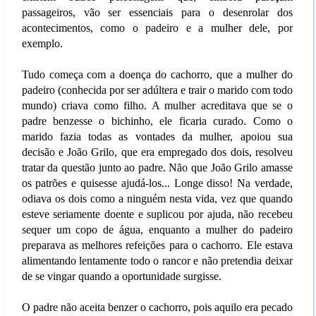
passageiros, vão ser essenciais para o desenrolar dos
acontecimentos, como o padeiro e a mulher dele, por
exemplo.
Tudo começa com a doença do cachorro, que a mulher do
padeiro (conhecida por ser adúltera e trair o marido com todo
mundo) criava como filho. A mulher acreditava que se o
padre benzesse o bichinho, ele ficaria curado. Como o
marido fazia todas as vontades da mulher, apoiou sua
decisão e João Grilo, que era empregado dos dois, resolveu
tratar da questão junto ao padre. Não que João Grilo amasse
os patrões e quisesse ajudá-los... Longe disso! Na verdade,
odiava os dois como a ninguém nesta vida, vez que quando
esteve seriamente doente e suplicou por ajuda, não recebeu
sequer um copo de água, enquanto a mulher do padeiro
preparava as melhores refeições para o cachorro. Ele estava
alimentando lentamente todo o rancor e não pretendia deixar
de se vingar quando a oportunidade surgisse.
O padre não aceita benzer o cachorro, pois aquilo era pecado