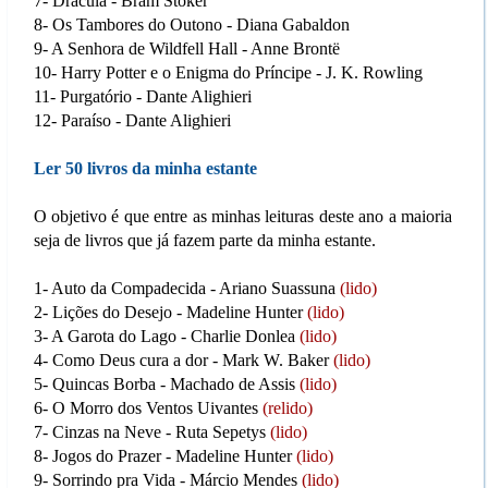
7- Drácula - Bram Stoker
8- Os Tambores do Outono - Diana Gabaldon
9- A Senhora de Wildfell Hall - Anne Brontë
10- Harry Potter e o Enigma do Príncipe - J. K. Rowling
11- Purgatório - Dante Alighieri
12- Paraíso - Dante Alighieri
Ler 50 livros da minha estante
O objetivo é que entre as minhas leituras deste ano a maioria
seja de livros que já fazem parte da minha estante.
1- Auto da Compadecida - Ariano Suassuna
(lido)
2- Lições do Desejo - Madeline Hunter
(lido)
3- A Garota do Lago - Charlie Donlea
(lido)
4- Como Deus cura a dor - Mark W. Baker
(lido)
5- Quincas Borba - Machado de Assis
(lido)
6- O Morro dos Ventos Uivantes
(relido)
7- Cinzas na Neve - Ruta Sepetys
(lido)
8- Jogos do Prazer - Madeline Hunter
(lido)
9- Sorrindo pra Vida - Márcio Mendes
(lido)