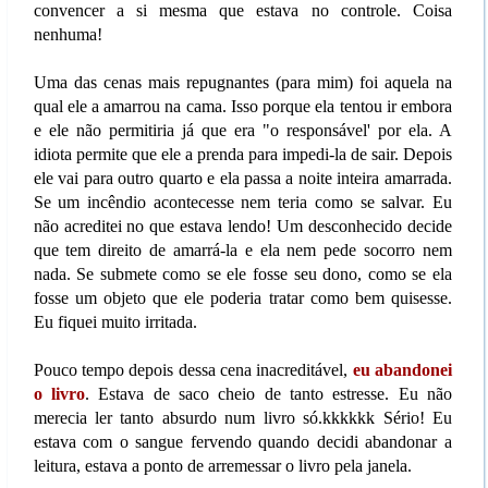
convencer a si mesma que estava no controle. Coisa
nenhuma!
Uma das cenas mais repugnantes (para mim) foi aquela na
qual ele a amarrou na cama. Isso porque ela tentou ir embora
e ele não permitiria já que era "o responsável' por ela. A
idiota permite que ele a prenda para impedi-la de sair. Depois
ele vai para outro quarto e ela passa a noite inteira amarrada.
Se um incêndio acontecesse nem teria como se salvar. Eu
não acreditei no que estava lendo! Um desconhecido decide
que tem direito de amarrá-la e ela nem pede socorro nem
nada. Se submete como se ele fosse seu dono, como se ela
fosse um objeto que ele poderia tratar como bem quisesse.
Eu fiquei muito irritada.
Pouco tempo depois dessa cena inacreditável,
eu abandonei
o livro
. Estava de saco cheio de tanto estresse. Eu não
merecia ler tanto absurdo num livro só.kkkkkk Sério! Eu
estava com o sangue fervendo quando decidi abandonar a
leitura, estava a ponto de arremessar o livro pela janela.