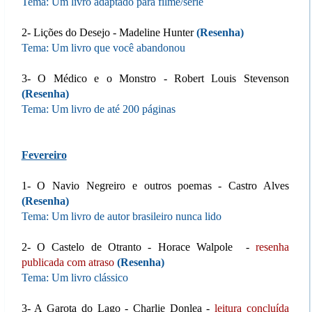
Tema: Um livro adaptado para filme/série
2- Lições do Desejo - Madeline Hunter
(
Resenha
)
Tema: Um livro que você abandonou
3- O Médico e o Monstro - Robert Louis Stevenson
(
Resenha
)
Tema: Um livro de até 200 páginas
Fevereiro
1- O Navio Negreiro e outros poemas - Castro Alves
(
Resenha
)
Tema: Um livro de autor brasileiro nunca lido
2- O Castelo de Otranto - Horace Walpole -
resenha
publicada com atraso
(
Resenha
)
Tema: Um livro clássico
3- A Garota do Lago - Charlie Donlea -
leitura concluída