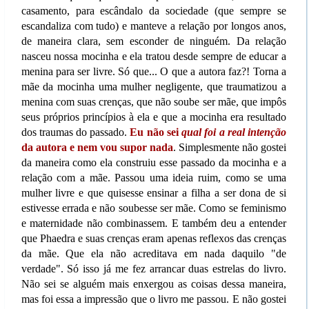
casamento, para escândalo da sociedade (que sempre se
escandaliza com tudo) e manteve a relação por longos anos,
de maneira clara, sem esconder de ninguém. Da relação
nasceu nossa mocinha e ela tratou desde sempre de educar a
menina para ser livre. Só que... O que a autora faz?! Torna a
mãe da mocinha uma mulher negligente, que traumatizou a
menina com suas crenças, que não soube ser mãe, que impôs
seus próprios princípios à ela e que a mocinha era resultado
dos traumas do passado.
Eu não sei
qual foi a real intenção
da autora e nem vou supor nada
. Simplesmente não gostei
da maneira como ela construiu esse passado da mocinha e a
relação com a mãe. Passou uma ideia ruim, como se uma
mulher livre e que quisesse ensinar a filha a ser dona de si
estivesse errada e não soubesse ser mãe. Como se feminismo
e maternidade não combinassem. E também deu a entender
que Phaedra e suas crenças eram apenas reflexos das crenças
da mãe. Que ela não acreditava em nada daquilo "de
verdade". Só isso já me fez arrancar duas estrelas do livro.
Não sei se alguém mais enxergou as coisas dessa maneira,
mas foi essa a impressão que o livro me passou. E não gostei