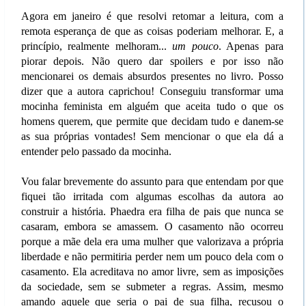
Agora em janeiro é que resolvi retomar a leitura, com a
remota esperança de que as coisas poderiam melhorar. E, a
princípio, realmente melhoram...
um pouco
. Apenas para
piorar depois. Não quero dar spoilers e por isso não
mencionarei os demais absurdos presentes no livro. Posso
dizer que a autora caprichou! Conseguiu transformar uma
mocinha feminista em alguém que aceita tudo o que os
homens querem, que permite que decidam tudo e danem-se
as sua próprias vontades! Sem mencionar o que ela dá a
entender pelo passado da mocinha.
Vou falar brevemente do assunto para que entendam por que
fiquei tão irritada com algumas escolhas da autora ao
construir a história. Phaedra era filha de pais que nunca se
casaram, embora se amassem. O casamento não ocorreu
porque a mãe dela era uma mulher que valorizava a própria
liberdade e não permitiria perder nem um pouco dela com o
casamento. Ela acreditava no amor livre, sem as imposições
da sociedade, sem se submeter a regras. Assim, mesmo
amando aquele que seria o pai de sua filha, recusou o