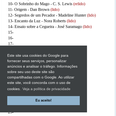
10- O Sobrinho do Mago - C. S. Lewis
(relido)
11- Origem - Dan Brown
(lido)
12- Segredos de um Pecador - Madeline Hunter
(lido)
13- Encanto da Luz - Nora Roberts
(lido)
14- Ensaio sobre a Cegueira - José Saramago
(lido)
15-
16-
17-
18-
19-
Este site usa cookies do Google para
20-
fornecer seus serviços, personalizar
21-
anúncios e analisar o tráfego. Informações
sobre seu uso deste site são
22-
compartilhadas com o Google. Ao utilizar
23-
este site, você concorda com o uso de
24-
cookies.
Veja a política de privacidade
25-
26-
27-
Eu aceito!
28-
29-