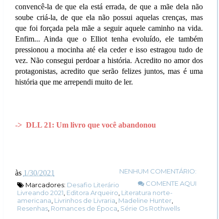
convencê-la de que ela está errada, de que a mãe dela não
soube criá-la, de que ela não possui aquelas crenças, mas
que foi forçada pela mãe a seguir aquele caminho na vida.
Enfim... Ainda que o Elliot tenha evoluído, ele também
pressionou a mocinha até ela ceder e isso estragou tudo de
vez. Não consegui perdoar a história. Acredito no amor dos
protagonistas, acredito que serão felizes juntos, mas é uma
história que me arrependi muito de ler.
-> DLL 21: Um livro que você abandonou
NENHUM COMENTÁRIO:
às
1/30/2021
COMENTE AQUI
Marcadores:
Desafio Literário
Livreando 2021
,
Editora Arqueiro
,
Literatura norte-
americana
,
Livrinhos de Livraria
,
Madeline Hunter
,
Resenhas
,
Romances de Época
,
Série Os Rothwells