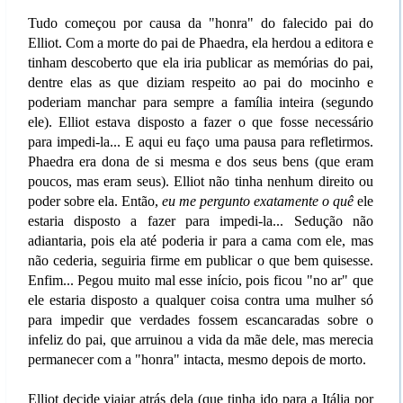
Tudo começou por causa da "honra" do falecido pai do
Elliot. Com a morte do pai de Phaedra, ela herdou a editora e
tinham descoberto que ela iria publicar as memórias do pai,
dentre elas as que diziam respeito ao pai do mocinho e
poderiam manchar para sempre a família inteira (segundo
ele). Elliot estava disposto a fazer o que fosse necessário
para impedi-la... E aqui eu faço uma pausa para refletirmos.
Phaedra era dona de si mesma e dos seus bens (que eram
poucos, mas eram seus). Elliot não tinha nenhum direito ou
poder sobre ela. Então,
eu me pergunto exatamente o quê
ele
estaria disposto a fazer para impedi-la... Sedução não
adiantaria, pois ela até poderia ir para a cama com ele, mas
não cederia, seguiria firme em publicar o que bem quisesse.
Enfim... Pegou muito mal esse início, pois ficou "no ar" que
ele estaria disposto a qualquer coisa contra uma mulher só
para impedir que verdades fossem escancaradas sobre o
infeliz do pai, que arruinou a vida da mãe dele, mas merecia
permanecer com a "honra" intacta, mesmo depois de morto.
Elliot decide viajar atrás dela (que tinha ido para a Itália por