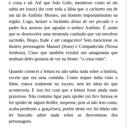
e coisa e tal. Até que João Grilo, mentiroso como só ele
sabia ser (risos) diz com toda a lábia que o cachorro era de
um tal de Antônio Moraes, um homem importantíssimo na
região. Logo, benzer o bichinho
deixa de ser pecado
e o
padre fica ansioso por agradar o senhor Antônio. É assim
que se desenvolve uma tremenda confusão que vai envolver
sacristão, Bispo, frade e até cangaceiro! Sem mencionar os
ilustres personagens Manuel (Jesus) e Compadecida (Nossa
Senhora). Claro que também existirá um antagonista que
nenhum deles gostaria de ver na frente: "o coisa ruim".
Quando comecei a leitura eu não sabia nada sobre a história,
exceto que era uma comédia. Como sequer tinha visto o
filme, estava realmente no escuro, sem ter ideia do que
aconteceria. E isso fez com que a leitura fosse ainda mais
prazerosa. Não costumo ligar para spoiler (só fico furiosa se
for spoiler de algum thriller, suspense, pois aí não tem como,
acaba perdendo a graça!rsrs), porém desta vez foi ótimo não
ter buscado saber nada sobre as desventuras dos
personagens.