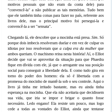
motivos pessoais que não eram da conta dele) para
"convencê-la" a não publicar as tais memórias. Tudo bem
que ele também tinha coisas para fazer no país, referente aos
livros dele, mas o principal motivo foi persegui-la e
convencê-la a ser "sensata".
Chegando lá, ele descobre que a mocinha está presa.
Sim
. Só
porque dois imbecis resolveram duelar e em vez de culpar os
idiotas por isso resolveram que
a culpa era da mulher
que
ambos queriam. O machismo reina nesta história! Aí, o Elliot
decide que vai se aproveitar da situação para que Phaedra
fique em dívida com ele, já que o arrogante usa sua posição
social para conseguir a liberdade dela. E como tudo gira em
torno do poder dos homens: ela só é libertada com a
promessa do mocinho de mantê-la sob o seu controle. Aqui o
livro já tinha me irritado bastante, mas eu ainda tinha
esperança na mocinha. Que ela não aceitaria que decidissem
sua vida, que iria se impor e brigar o quanto fosse
necessário. Ledo engano! Ela resiste um pouco, mas logo
cede a todas as vontades do Elliot, ainda que tentasse