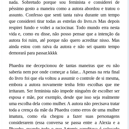
nada. Sobretudo porque sou feminista e considerei de
péssimo gosto a maneira como a autora abordou e tratou o
assunto. Confesso que senti tanta raiva durante um tempo
que considerei tirar todas as estrelas do livro.rs Mas depois
respirei fundo e voltei a raciocinar. Todo mundo erra nesta
vida e, como eu disse, não posso pensar que a intenção da
autora foi ruim, até porque não quero acreditar nisso. Mas
ainda estou com raiva da autora e não sei quanto tempo
demorará para passar.kkkk
Phaedra me decepcionou de tantas maneiras que eu não
saberia nem por onde começar a falar... Apenas na reta final
do livro foi que ela voltou a assumir o controle de si mesma,
embora a autora novamente tenha feito escolhas que me
irritaram. Ser feminista não impede ninguém de escolher ser
esposa e mãe, por exemplo, desde que isso seja realmente
uma escolha dela como mulher. A autora não precisava tratar
toda a crença da mãe da Phaedra como erros de uma mulher
imatura, como ela chegou a fazer suas personagens
considerarem (essa conversa se passa entre a Alexia e a
Phaedra, quando tudo o que Artemis acreditava é colocado