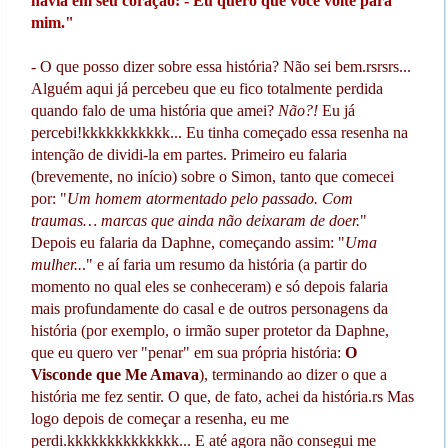
havia em seu coração: - Eu quero que você volte para
mim."
- O que posso dizer sobre essa história? Não sei bem.rsrsrs...
Alguém aqui já percebeu que eu fico totalmente perdida
quando falo de uma história que amei?
Não?!
Eu já
percebi!kkkkkkkkkkk... Eu tinha começado essa resenha na
intenção de dividi-la em partes. Primeiro eu falaria
(brevemente, no início) sobre o Simon, tanto que comecei
por: "
Um homem atormentado pelo passado. Com
traumas… marcas que ainda não deixaram de doer.
"
Depois eu falaria da Daphne, começando assim: "
Uma
mulher..
." e aí faria um resumo da história (a partir do
momento no qual eles se conheceram) e só depois falaria
mais profundamente do casal e de outros personagens da
história (por exemplo, o irmão super protetor da Daphne,
que eu quero ver "penar" em sua própria história:
O
Visconde que Me Amava
), terminando ao dizer o que a
história me fez sentir. O que, de fato, achei da história.rs Mas
logo depois de começar a resenha, eu me
perdi.kkkkkkkkkkkkkk... E até agora não consegui me