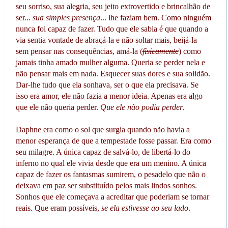
seu sorriso, sua alegria, seu jeito extrovertido e brincalhão de
ser...
sua simples presença
... lhe faziam bem. Como ninguém
nunca foi capaz de fazer. Tudo que ele sabia é que quando a
via sentia vontade de abraçá-la e não soltar mais, beijá-la
sem pensar nas consequências, amá-la (
fisicamente
) como
jamais tinha amado mulher alguma. Queria se perder nela e
não pensar mais em nada. Esquecer suas dores e sua solidão.
Dar-lhe tudo que ela sonhava, ser o que ela precisava. Se
isso era amor, ele não fazia a menor ideia. Apenas era algo
que ele não queria perder.
Que ele não podia perder
.
Daphne era como o sol que surgia quando não havia a
menor esperança de que a tempestade fosse passar. Era como
seu milagre. A única capaz de salvá-lo, de libertá-lo do
inferno no qual ele vivia desde que era um menino. A única
capaz de fazer os fantasmas sumirem, o pesadelo que não o
deixava em paz ser substituído pelos mais lindos sonhos.
Sonhos que ele começava a acreditar que poderiam se tornar
reais. Que eram possíveis,
se ela estivesse ao seu lado
.