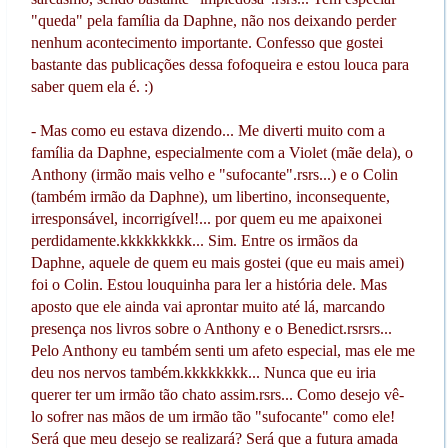
"queda" pela família da Daphne, não nos deixando perder
nenhum acontecimento importante. Confesso que gostei
bastante das publicações dessa fofoqueira e estou louca para
saber quem ela é. :)
- Mas como eu estava dizendo... Me diverti muito com a
família da Daphne, especialmente com a Violet (mãe dela), o
Anthony (irmão mais velho e "sufocante".rsrs...) e o Colin
(também irmão da Daphne), um libertino, inconsequente,
irresponsável, incorrigível!... por quem eu me apaixonei
perdidamente.kkkkkkkkk... Sim. Entre os irmãos da
Daphne, aquele de quem eu mais gostei (que eu mais amei)
foi o Colin. Estou louquinha para ler a história dele. Mas
aposto que ele ainda vai aprontar muito até lá, marcando
presença nos livros sobre o Anthony e o Benedict.rsrsrs...
Pelo Anthony eu também senti um afeto especial, mas ele me
deu nos nervos também.kkkkkkkk... Nunca que eu iria
querer ter um irmão tão chato assim.rsrs... Como desejo vê-
lo sofrer nas mãos de um irmão tão "sufocante" como ele!
Será que meu desejo se realizará? Será que a futura amada