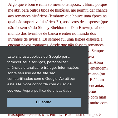
Algo que é bom e ruim ao mesmo tempo.rs… Bom, porque
me abri para outros tipos de histórias, me permiti dar chance
aos romances históricos (lembram que houve uma época na
qual não suportava históricos?!), aos livros de suspense (que
não fossem só do Sidney Sheldon ou Dan Brown), saí do
mundo dos livrinhos de banca e entrei no mundo dos
livrinhos de livraria. Eu sempre fui uma leitora disposta a
encarar novos romances, desde que não fossem romances
com temas que me incomodassem
além da conta
. Sempre
gostei de livrinhos mais reais, no entanto, os evitava
Este site usa cookies do Google para
fornecer seus serviços, personalizar
mais.rsrs… Eu “pertencia” aos romances de banca. Abria
anúncios e analisar o tráfego. Informações
pouquíssimo espaço para outros tipos de história, entendem?
sobre seu uso deste site são
Tenho a sensação de que isso mudou muito de um ano (ou
compartilhadas com o Google. Ao utilizar
um pouco mais) para cá. Por diversos motivos… E é bom
este site, você concorda com o uso de
porque me permiti conhecer ótimas histórias, me encantar,
cookies.
Veja a política de privacidade
emocionar, sofrer (risos), chorar e sorrir com histórias
diferentes, mas incríveis da maneira delas. Aceito com mais
Eu aceito!
“naturalidade” certas histórias e mesmo sofrendo muito com
elas, gosto.kkkkk…
O que me faz pensar que sou
masoquista, é claro
. Mas enfim… E ao mesmo tempo, é