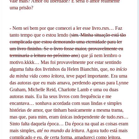
vale mais? Amor ou liberdade? E seria o amor realmente
uma prisão?
- Nem sei bem por que comecei a ler esse livro.rsrs… Faz
tanto tempo que o estou lendo (
sim. Minha situação está tão
complicada que estou demorando uma eternidade para ler
um livro fininho. Se o livro fosse maior, provavelmente eu
terminaria a leitura no próximo ano
) que já nem lembro o
motivo.kkkk… Mas foi provavelmente por estar sentindo
alguma falta dos livrinhos da Helen Bianchin, que,
no início
da minha vida como leitora
, teve papel importante. Era uma
das autoras que eu mais amava, perdendo apenas para Lynne
Graham, Michelle Reid, Charlotte Lamb e uma ou duas
autoras mais. Eu lia seus livros com frequência e me
encantava… sonhava acordada com suas lindas e simples
histórias de amor, que tinham basicamente a mesma trama,
mas que, para mim, eram únicas independente de tudo.rsrs…
Sinto falta daquela época… Da época na qual as coisas eram
mais simples,
até no mundo da leitura
. Agora tudo está mais
complicado e eu, de certa forma, amadureci como leitora.