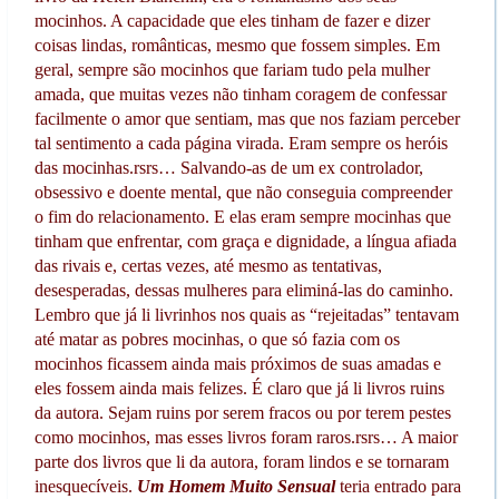
mocinhos. A capacidade que eles tinham de fazer e dizer
coisas lindas, românticas, mesmo que fossem simples. Em
geral, sempre são mocinhos que fariam tudo pela mulher
amada, que muitas vezes não tinham coragem de confessar
facilmente o amor que sentiam, mas que nos faziam perceber
tal sentimento a cada página virada. Eram sempre os heróis
das mocinhas.rsrs… Salvando-as de um ex controlador,
obsessivo e doente mental, que não conseguia compreender
o fim do relacionamento. E elas eram sempre mocinhas que
tinham que enfrentar, com graça e dignidade, a língua afiada
das rivais e, certas vezes, até mesmo as tentativas,
desesperadas, dessas mulheres para eliminá-las do caminho.
Lembro que já li livrinhos nos quais as “rejeitadas” tentavam
até matar as pobres mocinhas, o que só fazia com os
mocinhos ficassem ainda mais próximos de suas amadas e
eles fossem ainda mais felizes. É claro que já li livros ruins
da autora. Sejam ruins por serem fracos ou por terem pestes
como mocinhos, mas esses livros foram raros.rsrs… A maior
parte dos livros que li da autora, foram lindos e se tornaram
inesquecíveis.
Um Homem Muito Sensual
teria entrado para