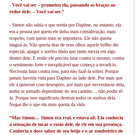
- Você vai ser – prometeu ela, passando os braços ao
redor dele. – Você vai ser.”
- Simon não sabia o que sentia por Daphne, no entanto, ela
era a pessoa por quem ele tinha mais consideração, mais
respeito, com quem mais se importava. Ele não queria
magoá-la. Não queria tirar de seus olhos aquele brilho tão
especial, apagar o sorriso lindo que tanto mexia em algo
dentro dele. E então ele precisa lutar contra si mesmo, contra
o sentimento forte e inexplicável que começa a invadi-lo.
Necessita lutar contra isso, para não fazê-la sofrer. Porque
jamais haveria vida para Daphne ao lado dele. Por mais que
ele a quisesse com desespero, por mais que necessitasse dela,
tenha se tornado dependente do seu carinho…
não podia tê-
la
. Porque isso significaria destruir todos os sonhos dela.
Negar-lhe o que ela mais queria da vida.
“Mas Simon… Simon era real, e estava
ali
. Ela conhecia
a sensação de tocar o rosto dele, de rir em sua presença.
Conhecia o doce sabor de seu beijo e o ar zombeteiro de