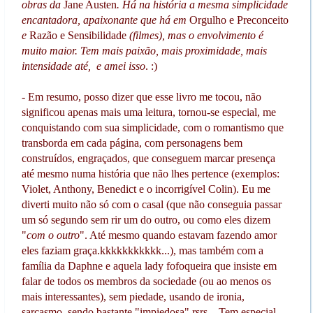
obras da
Jane Austen
. Há na história a mesma simplicidade
encantadora, apaixonante que há em
Orgulho e Preconceito
e
Razão e Sensibilidade
(filmes), mas o envolvimento é
muito maior. Tem mais paixão, mais proximidade, mais
intensidade até, e amei isso
. :)
- Em resumo, posso dizer que esse livro me tocou, não
significou apenas mais uma leitura, tornou-se especial, me
conquistando com sua simplicidade, com o romantismo que
transborda em cada página, com personagens bem
construídos, engraçados, que conseguem marcar presença
até mesmo numa história que não lhes pertence (exemplos:
Violet, Anthony, Benedict e o incorrigível Colin). Eu me
diverti muito não só com o casal (que não conseguia passar
um só segundo sem rir um do outro, ou como eles dizem
"
com o outro
". Até mesmo quando estavam fazendo amor
eles faziam graça.kkkkkkkkkkk...), mas também com a
família da Daphne e aquela lady fofoqueira que insiste em
falar de todos os membros da sociedade (ou ao menos os
mais interessantes), sem piedade, usando de ironia,
sarcasmo, sendo bastante "impiedosa".rsrs... Tem especial