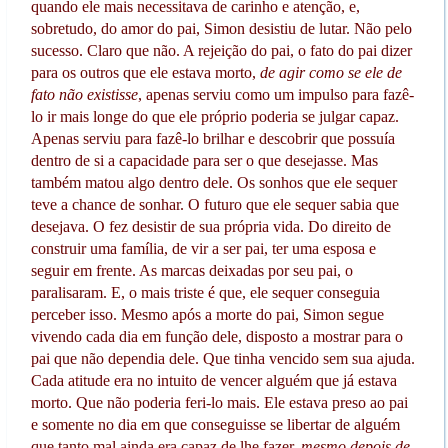
quando ele mais necessitava de carinho e atenção, e,
sobretudo, do amor do pai, Simon desistiu de lutar. Não pelo
sucesso. Claro que não. A rejeição do pai, o fato do pai dizer
para os outros que ele estava morto,
de agir como se ele de
fato não existisse
, apenas serviu como um impulso para fazê-
lo ir mais longe do que ele próprio poderia se julgar capaz.
Apenas serviu para fazê-lo brilhar e descobrir que possuía
dentro de si a capacidade para ser o que desejasse. Mas
também matou algo dentro dele. Os sonhos que ele sequer
teve a chance de sonhar. O futuro que ele sequer sabia que
desejava. O fez desistir de sua própria vida. Do direito de
construir uma família, de vir a ser pai, ter uma esposa e
seguir em frente. As marcas deixadas por seu pai, o
paralisaram. E, o mais triste é que, ele sequer conseguia
perceber isso. Mesmo após a morte do pai, Simon segue
vivendo cada dia em função dele, disposto a mostrar para o
pai que não dependia dele. Que tinha vencido sem sua ajuda.
Cada atitude era no intuito de vencer alguém que já estava
morto. Que não poderia feri-lo mais. Ele estava preso ao pai
e somente no dia em que conseguisse se libertar de alguém
que tanto mal ainda era capaz de lhe fazer,
mesmo depois de