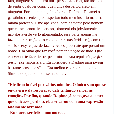
fato, ninguém sentiu. Foi uma pessoa tão cruel, tão incapaz
de sentir qualquer coisa, que nunca despertou afeto em
ninguém. Por quem ninguém chorou. Enfim… Eu amei o
garotinho carente, que despertou todo meu instinto maternal,
minha proteção. E me apaixonei perdidamente pelo homem
que ele se tornou. Misterioso, atormentado (obviamente eu
não gostava de vê-lo atormentado, essa parte apenas me
fazia querer pegá-lo no colo e curar suas feridas.rs), com um
sorriso sexy, capaz de fazer você esquecer até que possui um
nome. Um olhar que faz você perder a noção de tudo. Que
em vez de te fazer temer pela ruína de sua reputação,
te faz
ansiar por isso
.rsrsrs… Eu considero a Daphne uma jovem
bastante sensata e sábia. Era melhor estar perdida com o
Simon, do que honrada sem ele.rs…
“Ele ficou imóvel por vários minutos. O único som que se
ouvia era o da respiração dele tentando vencer as
emoções. Por fim, quando Daphne já começava a temer
que o tivesse perdido, ele a encarou com uma expressão
totalmente arrasada.
- Eu quero ser feliz – murmurou.