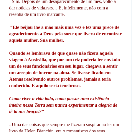
- Sim. Depois de um desaparecimento de um mês, volto a
dar notícias de vida.rsrs… E, infelizmente, não com a
resenha de um livro marcante.
“Ele beijou-lhe a mão mais uma vez e fez uma prece de
agradecimento a Deus pela sorte que tivera de encontrar
aquela mulher. Sua mulher.
Quando se lembrava de que quase não fizera aquela
viagem à Austrália, que por um triz poderia ter enviado
um de seus funcionários em seu lugar, chegava a sentir
um arrepio de horror na alma. Se tivesse ficado em
Atenas resolvendo outros problemas, jamais a teria
conhecido. E aquilo seria tenebroso.
Como viver a vida toda, como passar uma existência
inteira nessa Terra sem nunca experimentar a alegria de
tê-la nos braços?
”
- Uma das coisas que sempre me fizeram suspirar ao ler um
livro da Helen Bianchin, era o romantismo dos seus