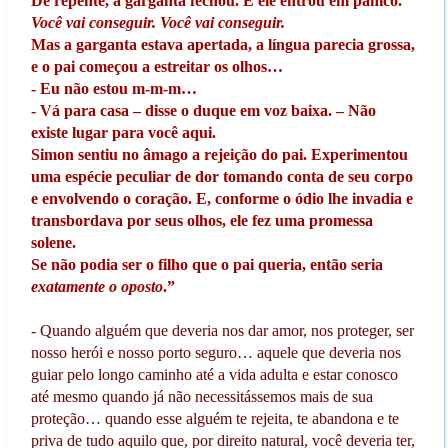
De repente, a garganta fechou. E ele entrou em pânico.
Você vai conseguir. Você vai conseguir.
Mas a garganta estava apertada, a língua parecia grossa,
e o pai começou a estreitar os olhos…
- Eu não estou m-m-m…
- Vá para casa – disse o duque em voz baixa. – Não
existe lugar para você aqui.
Simon sentiu no âmago a rejeição do pai. Experimentou
uma espécie peculiar de dor tomando conta de seu corpo
e envolvendo o coração. E, conforme o ódio lhe invadia e
transbordava por seus olhos, ele fez uma promessa
solene.
Se não podia ser o filho que o pai queria, então seria
exatamente o oposto
.”
- Quando alguém que deveria nos dar amor, nos proteger, ser
nosso herói e nosso porto seguro… aquele que deveria nos
guiar pelo longo caminho até a vida adulta e estar conosco
até mesmo quando já não necessitássemos mais de sua
proteção… quando esse alguém te rejeita, te abandona e te
priva de tudo aquilo que, por direito natural, você deveria ter,