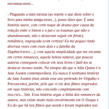
encontrar.rsrsrs...
- Plagiando a mim mesma (ao repetir o que disse sobre o
livro para minha amiga.rsrsrs...), posso dizer que:
É uma
história suave, com certo toque de drama (por causa da
relação entre o Simon e o pai e os traumas que não o
abandonavam, não o deixavam seguir em frente),
romântica, engraçada (com certeza! Eu me peguei rindo
diversas vezes com esses dois e a família da
Daphne!rsrsrs....), com aquela simplicidade que me encanta
em certos romances, aquela beleza natural, que poucas
autoras conseguem colocar em seus livros e fazê-los se
destacar mesmo assim. Na sinopse diz que a
Julia Quinn
é a
Jane Austen
contemporânea. Eu nunca li nenhuma história
da
Jane Austen
(mas ainda esse ano pretendo ler
Orgulho e
Preconceito
), porém, pelo que vi em dois filmes inspirados
em suas histórias, não concordo completamente com
isso.rsrs... Sim. Essa história segue a linha dos romances da
autora, mas existe muito mais envolvimento em
O Duque e
Eu
do que há nos filmes que assisti e foram inspirados nas