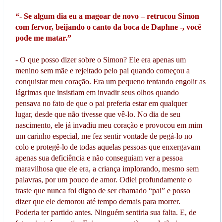
“- Se algum dia eu a magoar de novo – retrucou Simon
com fervor, beijando o canto da boca de Daphne -, você
pode me matar.”
- O que posso dizer sobre o Simon? Ele era apenas um
menino sem mãe e rejeitado pelo pai quando começou a
conquistar meu coração. Era um pequeno tentando engolir as
lágrimas que insistiam em invadir seus olhos quando
pensava no fato de que o pai preferia estar em qualquer
lugar, desde que não tivesse que vê-lo. No dia de seu
nascimento, ele já invadiu meu coração e provocou em mim
um carinho especial, me fez sentir vontade de pegá-lo no
colo e protegê-lo de todas aquelas pessoas que enxergavam
apenas sua deficiência e não conseguiam ver a pessoa
maravilhosa que ele era, a criança implorando, mesmo sem
palavras, por um pouco de amor. Odiei profundamente o
traste que nunca foi digno de ser chamado “pai” e posso
dizer que ele demorou até tempo demais para morrer.
Poderia ter partido antes. Ninguém sentiria sua falta. E, de