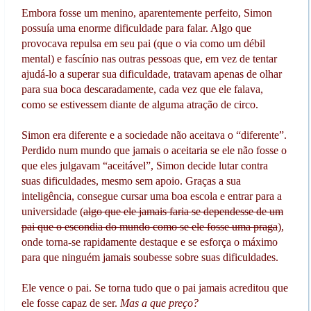
Embora fosse um menino, aparentemente perfeito, Simon
possuía uma enorme dificuldade para falar. Algo que
provocava repulsa em seu pai (que o via como um débil
mental) e fascínio nas outras pessoas que, em vez de tentar
ajudá-lo a superar sua dificuldade, tratavam apenas de olhar
para sua boca descaradamente, cada vez que ele falava,
como se estivessem diante de alguma atração de circo.
Simon era diferente e a sociedade não aceitava o “diferente”.
Perdido num mundo que jamais o aceitaria se ele não fosse o
que eles julgavam “aceitável”, Simon decide lutar contra
suas dificuldades, mesmo sem apoio. Graças a sua
inteligência, consegue cursar uma boa escola e entrar para a
universidade (
algo que ele jamais faria se dependesse de um
pai que o escondia do mundo como se ele fosse uma praga
),
onde torna-se rapidamente desta
que e se esforça o máximo
para que ninguém jamais soubesse sobre suas dificuldades.
Ele vence o pai. Se torna tudo que o pai jamais acreditou que
ele fosse capaz de ser.
Mas a que preço?