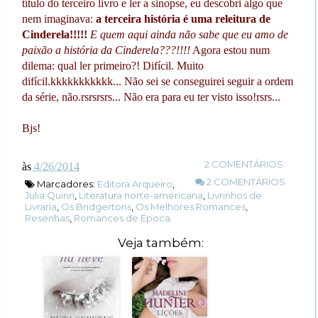
título do terceiro livro e ler a sinopse, eu descobri algo que
nem imaginava:
a terceira história é uma releitura de
Cinderela!!!!!
E quem aqui ainda não sabe que eu amo de
paixão a história da Cinderela???!!!!
Agora estou num
dilema: qual ler primeiro?! Difícil. Muito
difícil.kkkkkkkkkkk... Não sei se conseguirei seguir a ordem
da série, não.rsrsrsrs... Não era para eu ter visto isso!rsrs...
Bjs!
2 COMENTÁRIOS:
às
4/26/2014
2 COMENTÁRIOS
Marcadores:
Editora Arqueiro
,
Julia Quinn
,
Literatura norte-americana
,
Livrinhos de
Livraria
,
Os Bridgertons
,
Os Melhores Romances
,
Resenhas
,
Romances de Época
Veja também: