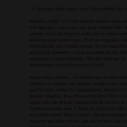
- O que posso dizer sobre o casal? Acho melhor falar s
Primeiro, o Matt. :) O achei um fofo! Desde o início 
Não diria que o amo muito, mas gosto bastante dele.
somente um!) e eu cheguei a achar que ele estava sen
apaixonar pela Lauren.rsrsrs... Pode ser implicância 
Sinceramente, essa é minha opinião. Ele era maravilh
pela própria liberdade e o amor que sentia por ele. Nã
justamente a Lauren.kkkkkkk... Mas não acho que ele vá
muito melhor com ela do que sem a tonta!
Agora sobre a Lauren... Eu entendo que ela tenha um
enfrentar as situações que algumas mocinhas que con
para Nicolas), Gelina (A Conquistadora), Jennifer (
Houver Amanhã), Tessa (Nunca Sem Meu Filho!) e Anni
seja só pelo fato dela ser uma mocinha de um livro de
livrinhos que tanto amo. A Tessa, de
Nunca Sem Meu 
eu a admiro muito. Mas a Lauren... Ela deixa qualquer
esqueceu que tinha crescido, que não era mais uma cr