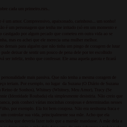
obre cada um primeiro.rsrs..
ele é um amor. Compreensivo, apaixonado, carinhoso... um sonho!
 Não é um personagem que tenha me irritado (só em um momento e
do castigado por algum pecado que cometeu em outra vida ao se
minha, mas eu achei que ele merecia uma mulher melhor.
oso demais para alguém que não tinha um pingo de coragem de lutar
o pude deixar de sentir um pouco de pena dele por ter escolhido
 ser infeliz, tenho que confessar. Ele ama aquela garota e ficará
a personalidade mais passiva. Que não tenha a mesma coragem de
heço teriam. Por exemplo, no lugar da Suzana (O Diário de Suzana
Um Reino de Sonhos), Whitney (Whitney, Meu Amor), Tracy (Se
e (Identidade Roubada) ela simplesmente desistiria. Não creio que
 banca, pois conheci várias mocinhas corajosas e determinadas nesses
Filho
, por exemplo. Ela foi bem corajosa. Não era nenhuma fraca e
 um controlar sua vida, principalmente sua mãe. Acho que ela
iancinha que deveria fazer tudo que a mamãe mandasse. A mãe dela a