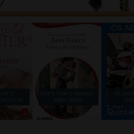
ANTE -
NOITE COM O INIMIGO -
OS ABIS
E HUNTER
ABBY GREEN
QUI