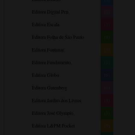
Barbara Freethy
Editora Digital Pen
(1)
Barbara Leigh
Editora Escala
(1)
Barbara Wallace
Blythe Gifford
Editora Folha de São Paulo
(8)
Bram Stoker
Editora Fontanar
(1)
Bronwyn Williams
Editora Fundamento
(1)
Brooke e Keith Desserich
Bráulio Bessa
Editora Globo
(6)
C. J. Tudor
Editora Gutenberg
(1)
Caio Fernando Abreu
Editora Jardim dos Livros
(1)
Candace Camp
Cara Colter
Editora José Olympio
(1)
Carina Rissi
Editora L&PM Pocket
(9)
Carla Madeira