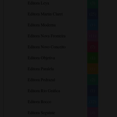
Editora Leya
(3)
Carlos Drummond de Andrade
Carmen O.
Editora Martin Claret
(25)
Carol Gregor
Editora Moderna
(1)
Carol Marinelli
Editora Nova Fronteira
(11)
Carol Townend
Carole Mortimer
Editora Novo Conceito
(7)
Caroline Linden
Editora Objetiva
(1)
Cassandra Gia
Editora Paralela
Castro Alves
(1)
Catherine Anderson
Editora Pedrazul
(2)
Celeste Bradley
Editora Rio Gráfica
(1)
Chantelle Shaw
Charles Dickens
Editora Rocco
(12)
Charlie Donlea
Editora Seguinte
(4)
Charlotte Brontë