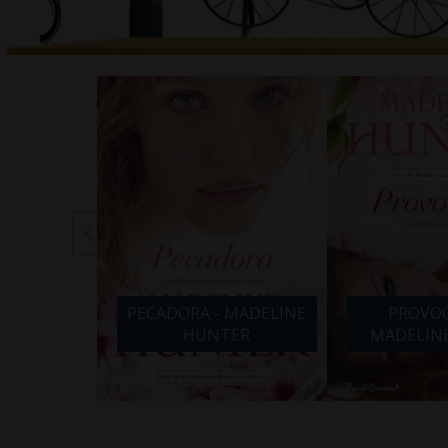
 MADELINE
PECADORA - MADELINE
PROVOC
ER
HUNTER
MADELIN