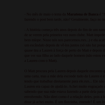
- No mês de maio o tema da
Maratona de Banca
é "
fazendo o post bem tarde, não? Geralmente, faço no iní
- A história começa três anos depois do fim de um na
de se verem pela primeira vez num clube. Matt impede 
bem míope. Nisso nós nos parecemos.rsrs...) e ela aca
um escândalo depois de vê-los juntos (só não faz porqu
quase tira a Lauren à força de perto do Matt e depois d
que ver sua filha ao lado daquele homem (não estou e
a Lauren com o Matt).
O Matt procura pela Lauren depois daquele encontro que
uma carta, mas a mãe dela esconde tudo da Lauren e e
tendo que trabalhar diretamente para ele.rsrs... Ele n
Lauren era capaz de ajudá-lo. Achei muito engraçado 
sabendo que sua mãe estava fazendo a parte dela para s
envolvendo. Não direi como é a relação deles, pois a h
disse já achei muito. É um florzinha, entende? É um l