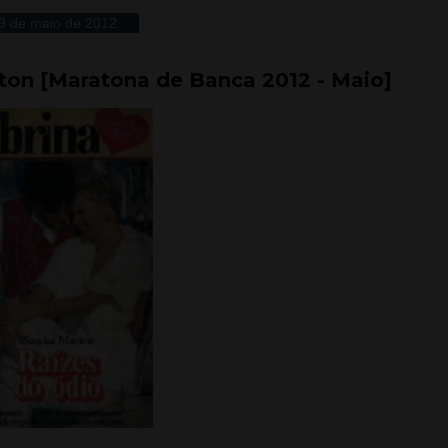
9 de maio de 2012
ton [Maratona de Banca 2012 - Maio]