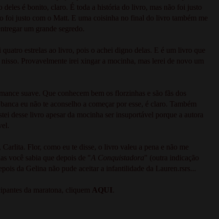
eles é bonito, claro. É toda a história do livro, mas não foi justo
o foi justo com o Matt. E uma coisinha no final do livro também me
 entregar um grande segredo.
 quatro estrelas ao livro, pois o achei digno delas. E é um livro que
ito nisso. Provavelmente irei xingar a mocinha, mas lerei de novo um
mance suave. Que conhecem bem os florzinhas e são fãs dos
banca eu não te aconselho a começar por esse, é claro. Também
ei desse livro apesar da mocinha ser insuportável porque a autora
vel.
Carlita. Flor, como eu te disse, o livro valeu a pena e não me
Mas você sabia que depois de "
A Conquistadora
" (outra indicação
epois da Gelina não pude aceitar a infantilidade da Lauren.rsrs...
cipantes da maratona, cliquem
AQUI
.