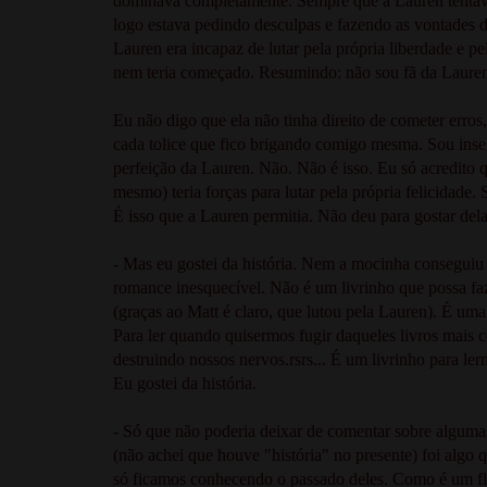
dominava completamente. Sempre que a Lauren tentava s
logo estava pedindo desculpas e fazendo as vontades d
Lauren era incapaz de lutar pela própria liberdade e p
nem teria começado. Resumindo: não sou fã da Lauren. 
Eu não digo que ela não tinha direito de cometer erros
cada tolice que fico brigando comigo mesma. Sou inseg
perfeição da Lauren. Não. Não é isso. Eu só acredito qu
mesmo) teria forças para lutar pela própria felicidade
É isso que a Lauren permitia. Não deu para gostar del
- Mas eu gostei da história. Nem a mocinha conseguiu 
romance inesquecível. Não é um livrinho que possa faze
(graças ao Matt é claro, que lutou pela Lauren). É uma
Para ler quando quisermos fugir daqueles livros mais 
destruindo nossos nervos.rsrs... É um livrinho para 
Eu gostei da história.
- Só que não poderia deixar de comentar sobre algumas 
(não achei que houve "história" no presente) foi algo 
só ficamos conhecendo o passado deles. Como é um flor