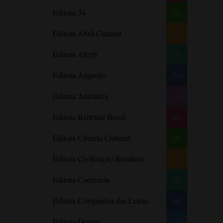
Literatura Nigeriana
Literatura Norueguesa
André Aciman
Editora 34
(2)
Literatura Portuguesa
Literatura Russa
Angela Marsons
Literatura norte-
Editora Abril Cultural
(2)
Anne Frank
americana
Anne Gracie
Editora Aleph
(1)
Anne Hampson
Editora Arqueiro
(50)
Anne Mather
Editora Autêntica
(1)
Annie Barrows
Antoine de Saint-Exupéry
Editora Bertrand Brasil
(6)
Antônio Fagundes
Editora Ciranda Cultural
(5)
Anuradha Roy
Editora Civilização Brasileira
(1)
Ariano Suassuna
Ayòbámi Adébáyò
Editora Coerência
(2)
B. A. Paris
Editora Companhia das Letras
(8)
Babi A. Sette
Editora Deuses
(1)
Barbara Delinsky