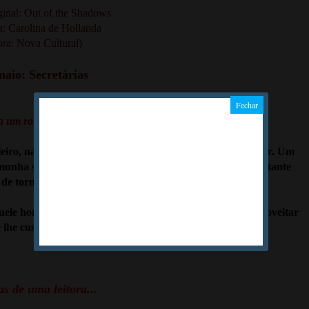
ginal: Out of the Shadows
a: Carolina de Hollanda
ora: Nova Cultural)
aio: Secretárias
 a um romance. Basta uma intriga para terminá-lo.
eiro, na expectativa de viver seu grande momento de amor. Um
emunha silenciosa dos suspiros que cortaram a noite, no instante
de tornar-se mulher.
uele homem jamais poderia ser seu. O importante era aproveitar
e lhe custasse lágrimas amargas de arrependimento.
s de uma leitora...