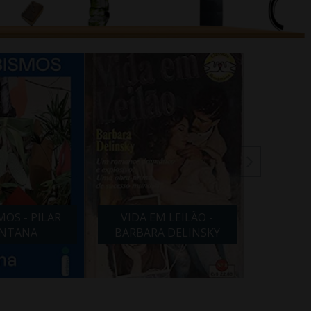
MOS - PILAR
VIDA EM LEILÃO -
LÍRIOS
NTANA
BARBARA DELINSKY
CA