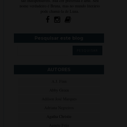
são indispensáveis. Sua cor preferida é azul. Seu
nome verdadeiro é Bruna, mas no mundo literário
pode chamá-la de Luna.
Pesquisar este blog
AUTORES
A.J. Finn
Abby Green
Adilson José Marques
Adriana Negreiros
Agatha Christie
Agnete Friis