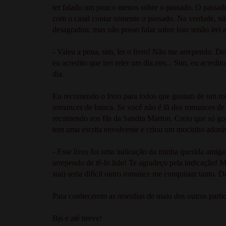
ter falado um pouco menos sobre o passado. O passado d
com o casal contar somente o passado. Na verdade, nã
desagradou, mas não posso falar sobre isso senão irei
- Valeu a pena, sim, ler o livro! Não me arrependo. Dei
eu acredito que irei reler um dia.rsrs... Sim, eu acred
dia.
Eu recomendo o livro para todos que gostam de um ro
romances de banca. Se você não é fã dos romances de 
recomendo aos fãs da Sandra Marton. Creio que só gost
tem uma escrita envolvente e criou um mocinho adorá
- Esse livro foi uma indicação da minha querida amiga, 
arrependo de tê-lo lido! Te agradeço pela indicação! 
sua) seria difícil outro romance me conquistar tanto. D
Para conhecerem as resenhas de maio dos outros parti
Bjs e até breve!