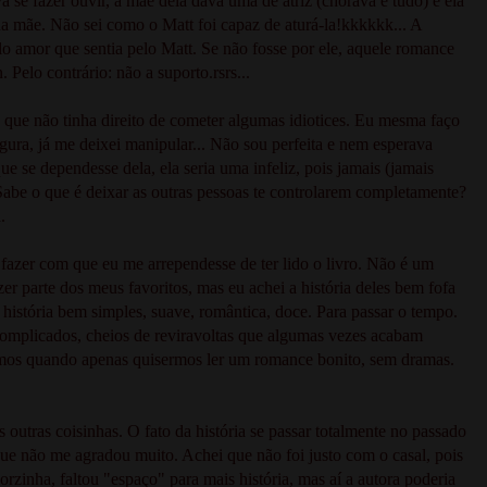
e fazer ouvir, a mãe dela dava uma de atriz (chorava e tudo) e ela
a mãe. Não sei como o Matt foi capaz de aturá-la!kkkkkk... A
elo amor que sentia pelo Matt. Se não fosse por ele, aquele romance
Pelo contrário: não a suporto.rsrs...
, que não tinha direito de cometer algumas idiotices. Eu mesma faço
ura, já me deixei manipular... Não sou perfeita e nem esperava
e se dependesse dela, ela seria uma infeliz, pois jamais (jamais
. Sabe o que é deixar as outras pessoas te controlarem completamente?
a.
fazer com que eu me arrependesse de ter lido o livro. Não é um
r parte dos meus favoritos, mas eu achei a história deles bem fofa
 história bem simples, suave, romântica, doce. Para passar o tempo.
complicados, cheios de reviravoltas que algumas vezes acabam
lermos quando apenas quisermos ler um romance bonito, sem dramas.
outras coisinhas. O fato da história se passar totalmente no passado
que não me agradou muito. Achei que não foi justo com o casal, pois
zinha, faltou "espaço" para mais história, mas aí a autora poderia