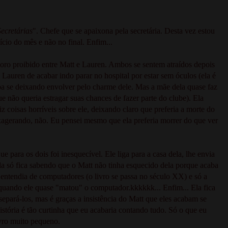
Secretárias
". Chefe que se apaixona pela secretária. Desta vez estou
cio do mês e não no final. Enfim...
moro proibido entre Matt e Lauren. Ambos se sentem atraídos depois
Lauren de acabar indo parar no hospital por estar sem óculos (ela é
ba se deixando envolver pelo charme dele. Mas a mãe dela quase faz
e não queria estragar suas chances de fazer parte do clube). Ela
iz coisas horríveis sobre ele, deixando claro que preferia a morte do
xagerando, não. Eu pensei mesmo que ela preferia morrer do que ver
 para os dois foi inesquecível. Ele liga para a casa dela, lhe envia
la só fica sabendo que o Matt não tinha esquecido dela porque acaba
ão entendia de computadores (o livro se passa no século XX) e só a
quando ele quase "matou" o computador.kkkkkk... Enfim... Ela fica
epará-los, mas é graças a insistência do Matt que eles acabam se
istória é tão curtinha que eu acabaria contando tudo. Só o que eu
ivro muito pequeno.