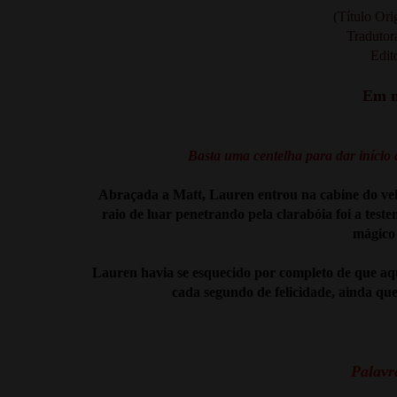
(Título Ori
Tradutor
Edit
Em m
Basta uma centelha para dar início
Abraçada a Matt, Lauren entrou na cabine do vel
raio de luar penetrando pela clarabóia foi a test
mágico 
Lauren havia se esquecido por completo de que aq
cada segundo de felicidade, ainda qu
Palavra