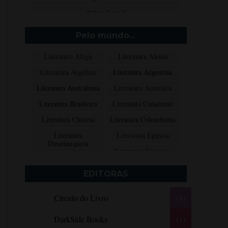
Ailton Krenak
Aimée de Jongh
Pelo mundo...
Aione Simões
Literatura Afegã
Literatura Alemã
Akapoeta
Literatura Argelina
Literatura Argentina
Albert Camus
Literatura Australiana
Literatura Austríaca
Aleksandr Púchkin
Literatura Brasileira
Literatura Canadense
Alexandre Dumas Filho
Literatura Chinesa
Literatura Colombiana
Alice Walker
Literatura
Literatura Egípcia
Alma Katsu
Dinamarquesa
Literatura Escocesa
Aluísio Azevedo
Literatura Espanhola
Literatura Francesa
Alyson Noël
EDITORAS
Literatura Grega
Literatura Indiana
Amanda Lovelace
Círculo do Livro
(4)
Literatura Inglesa
Literatura Irlandesa
Ana Beatriz Barbosa Silva
Literatura Italiana
Literatura Mexicana
Ana Maria Machado
DarkSide Books
(1)