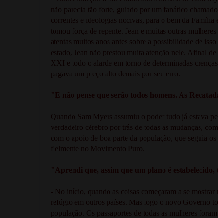
não parecia tão forte, guiado por um fanático chamado 
correntes e ideologias nocivas, para o bem da Famíli
tomou força de repente. Jean e muitas outras mulheres
atentas muitos anos antes sobre a possibilidade de iss
estado, Jean não prestou muita atenção nele. Afinal de
XXI e todo o alarde em torno de determinadas crença
pagava um preço alto demais por seu erro.
"E não pense que serão todos homens. As Recatadas
Quando Sam Myers assumiu o poder tudo já estava pe
verdadeiro cérebro por trás de todas as mudanças, com
com o apoio de boa parte da população, que seguia os
fielmente no Movimento Puro.
"Aprendi que, assim que um plano é estabelecido, 
- No início, quando as coisas começaram a se mostrar 
refúgio em outros países. Mas logo o novo Governo tomo
população. Os passaportes de todas as mulheres foram 