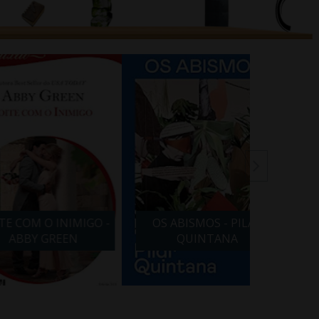
 O INIMIGO -
OS ABISMOS - PILAR
VIDA 
Y GREEN
QUINTANA
BARBA