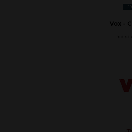
29
Vox - C
(Tí