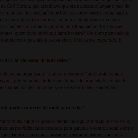
de Carl Corbin, que acreditava que era necessário limpar o país de
a e a retomada dos ensinamentos bíblicos como bases de uma nação,
 não conseguiram prever isso, embora as feministas estivessem
o vir a acontecer. Como o Cinturão da Bíblia não era forte em seu
 contas, quem daria ouvidos à tanta besteira? Vivia em pleno século
s dominarem o país não passava disso.
Mas estava enganada
. E
 do Lar vão estar do lado deles."
rfeitamente organizado. Tendo o reverendo Carl Corbin como o
eçou a pôr em prática tudo o que tinha sido arquitetado, contando
 ensinamentos de Carl como se ele fosse um deus e acreditava
tudo pode acontecer da noite para o dia."
muito ruins, algumas pessoas ainda conseguiram fugir, buscar exílio,
u as providências necessárias para garantir o controle total sobre a
cancelados e suas contas passaram a ser administradas por seus