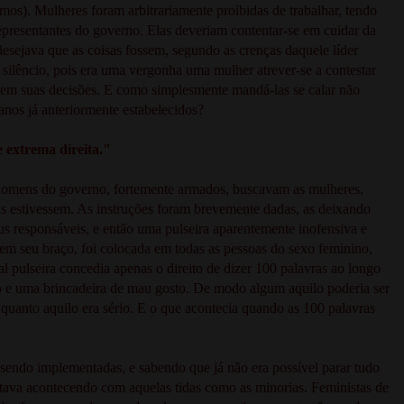
imos). Mulheres foram arbitrariamente proibidas de trabalhar, tendo
epresentantes do governo. Elas deveriam contentar-se em cuidar da
desejava que as coisas fossem, segundo as crenças daquele líder
 silêncio, pois era uma vergonha uma mulher atrever-se a contestar
a em suas decisões. E como simplesmente mandá-las se calar não
lanos já anteriormente estabelecidos?
 extrema direita."
Os homens do governo, fortemente armados, buscavam as mulheres,
as estivessem. As instruções foram brevemente dadas, as deixando
us responsáveis, e então uma pulseira aparentemente inofensiva e
e em seu braço, foi colocada em todas as pessoas do sexo feminino,
l pulseira concedia apenas o direito de dizer 100 palavras ao longo
co e uma brincadeira de mau gosto. De modo algum aquilo poderia ser
 quanto aquilo era sério. E o que acontecia quando as 100 palavras
endo implementadas, e sabendo que já não era possível parar tudo
 estava acontecendo com aquelas tidas como as minorias. Feministas de