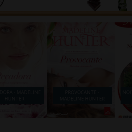
- MADELINE
PROVOCANTE -
NOITE COM
TER
MADELINE HUNTER
ABB