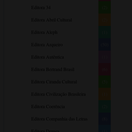
Literatura Nigeriana
Literatura Norueguesa
André Aciman
Editora 34
(2)
Literatura Portuguesa
Literatura Russa
Angela Marsons
Literatura norte-
Editora Abril Cultural
(2)
Anne Frank
americana
Anne Gracie
Editora Aleph
(1)
Anne Hampson
Editora Arqueiro
(50)
Anne Mather
Editora Autêntica
(1)
Annie Barrows
Antoine de Saint-Exupéry
Editora Bertrand Brasil
(6)
Antônio Fagundes
Editora Ciranda Cultural
(5)
Anuradha Roy
Editora Civilização Brasileira
(1)
Ariano Suassuna
Ayòbámi Adébáyò
Editora Coerência
(2)
B. A. Paris
Editora Companhia das Letras
(8)
Babi A. Sette
Editora Deuses
(1)
Barbara Delinsky