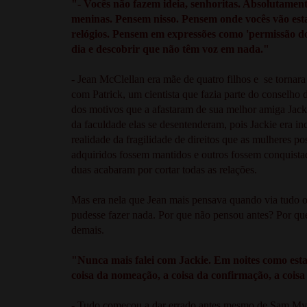
"- Vocês não fazem ideia, senhoritas. Absolutamen
meninas. Pensem nisso. Pensem onde vocês vão estar
relógios. Pensem em expressões como 'permissão d
dia e descobrir que não têm voz em nada."
- Jean McClellan era mãe de quatro filhos e se tornar
com Patrick, um cientista que fazia parte do conselh
dos motivos que a afastaram de sua melhor amiga Jack
da faculdade elas se desentenderam, pois Jackie era i
realidade da fragilidade de direitos que as mulheres po
adquiridos fossem mantidos e outros fossem conquistad
duas acabaram por cortar todas as relações.
Mas era nela que Jean mais pensava quando via tudo o
pudesse fazer nada. Por que não pensou antes? Por que
demais.
"Nunca mais falei com Jackie. Em noites como esta, g
coisa da nomeação, a coisa da confirmação, a coisa
- Tudo começou a dar errado antes mesmo de Sam Myer