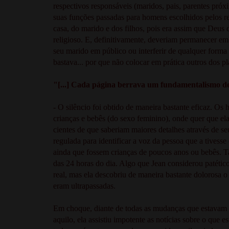
respectivos responsáveis (maridos, pais, parentes próx
suas funções passadas para homens escolhidos pelos r
casa, do marido e dos filhos, pois era assim que Deus 
religioso. E, definitivamente, deveriam permanecer em
seu marido em público ou interferir de qualquer form
bastava... por que não colocar em prática outros dos p
"[...] Cada página berrava um fundamentalismo de
- O silêncio foi obtido de maneira bastante eficaz. 
crianças e bebês (do sexo feminino), onde quer que el
cientes de que saberiam maiores detalhes através de se
regulada para identificar a voz da pessoa que a tivess
ainda que fossem crianças de poucos anos ou bebês. Ta
das 24 horas do dia. Algo que Jean considerou patéti
real, mas ela descobriu de maneira bastante dolorosa o
eram ultrapassadas.
Em choque, diante de todas as mudanças que estavam s
aquilo, ela assistiu impotente as notícias sobre o que