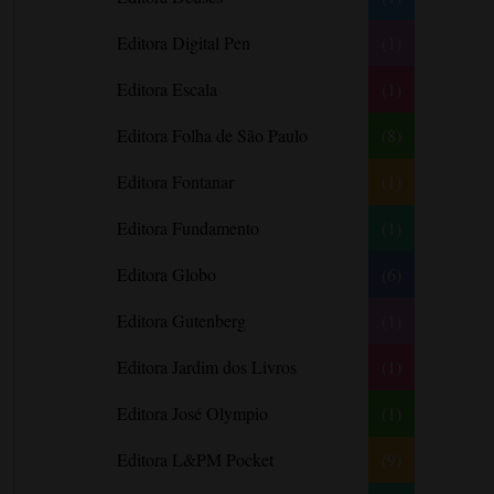
Barbara Freethy
Editora Digital Pen
(1)
Barbara Leigh
Editora Escala
(1)
Barbara Wallace
Blythe Gifford
Editora Folha de São Paulo
(8)
Bram Stoker
Editora Fontanar
(1)
Bronwyn Williams
Editora Fundamento
(1)
Brooke e Keith Desserich
Bráulio Bessa
Editora Globo
(6)
C. J. Tudor
Editora Gutenberg
(1)
Caio Fernando Abreu
Editora Jardim dos Livros
(1)
Candace Camp
Cara Colter
Editora José Olympio
(1)
Carina Rissi
Editora L&PM Pocket
(9)
Carla Madeira