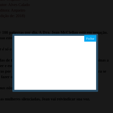
utor: Alves Calado
ditora: Arqueiro
dição de: 2018)
 100 palavras por dia. A Dra. Jean McClellan está em negação.
isso esteja acontecendo de verdade.
e é só o começo...
s de trabalhar e os professores não ensinam mais as meninas a
ler e escrever.
as por dia, mas agora as mulheres só têm 100 palavras para se
fazer ouvir.
.mas não é o fim.
as mulheres silenciadas, Jean vai reivindicar sua voz.