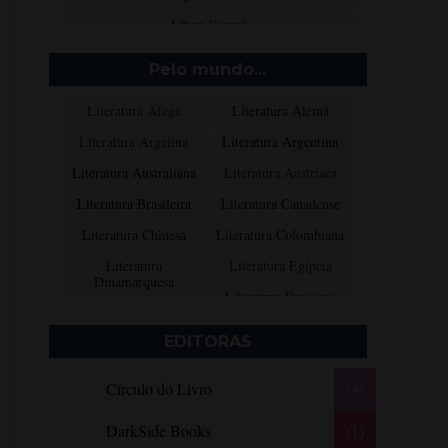
Ailton Krenak
Aimée de Jongh
Pelo mundo...
Aione Simões
Literatura Afegã
Literatura Alemã
Akapoeta
Literatura Argelina
Literatura Argentina
Albert Camus
Literatura Australiana
Literatura Austríaca
Aleksandr Púchkin
Literatura Brasileira
Literatura Canadense
Alexandre Dumas Filho
Literatura Chinesa
Literatura Colombiana
Alice Walker
Literatura
Literatura Egípcia
Alma Katsu
Dinamarquesa
Literatura Escocesa
Aluísio Azevedo
Literatura Espanhola
Literatura Francesa
Alyson Noël
EDITORAS
Literatura Grega
Literatura Indiana
Amanda Lovelace
Círculo do Livro
(4)
Literatura Inglesa
Literatura Irlandesa
Ana Beatriz Barbosa Silva
Literatura Italiana
Literatura Mexicana
Ana Maria Machado
DarkSide Books
(1)