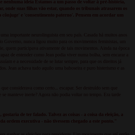
te nenhuma ideia Estamos a um passo de voltar à pré-história,
, onde suas filhas vão estar, quando os tribunais atrasarem os
o cônjuge' e 'consentimento paterno'. Pensem em acordar um
a uma importante neurolinguista em seu país. Casada há muitos anos
o do Governo, nunca ligou muito para os movimentos feministas, um
ie, quem participava ativamente de tais movimentos. Ainda na época
ncapaz de entender como Jean podia viver numa bolha, sem encarar a
ssuíam e a necessidade de se lutar sempre, para que os direitos já
os. Jean achava tudo aquilo uma baboseira e puro histerismo e as
 que considerava como certo... escapar. Ser destruído sem que
 se manteve inerte? Agora não podia voltar no tempo. Era tarde
ostaria de ter falado. Talvez as coisas - a coisa da eleição, a
 da ordem executiva - não tivessem chegado a este ponto."
s ganhar as eleições para presidente. Um movimento que até então