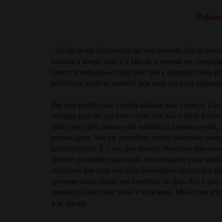
Palavra
- Desde o seu lançamento no ano passado
Vox
se torn
história o tempo todo e o fato de a mesma ser compa
Quem acompanha o blog sabe que a distopia criada pe
preferidas, embora também seja uma das mais angustia
Por este motivo que mesmo ansiosa para começar a leit
comigo, pois ler um livro como este não é fácil. Prov
saber que outra pessoa está sentindo a mesma revolta,
personagens.
Vox
me perturbou muito, sobretudo porque
pelo contrário!
E é isto que assusta
. Perceber que noss
direitos garantidos que nada nem ninguém pode abal
religiosos que com sua lábia conseguem alienar boa pa
governo como certas, em benefício do país. Foi o que
mundial já não fosse aviso o suficiente. Mas como ten
a se repetir.