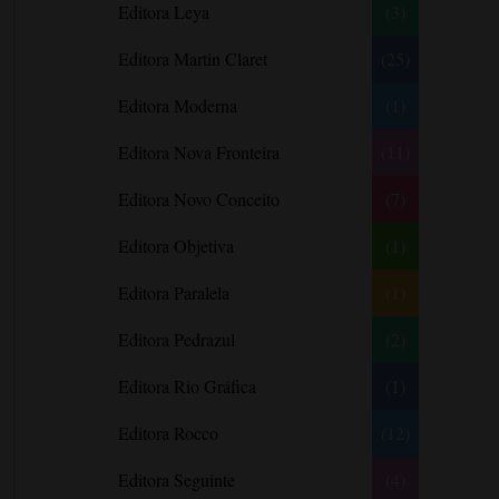
Editora Leya
(3)
Carlos Drummond de Andrade
Carmen O.
Editora Martin Claret
(25)
Carol Gregor
Editora Moderna
(1)
Carol Marinelli
Editora Nova Fronteira
(11)
Carol Townend
Carole Mortimer
Editora Novo Conceito
(7)
Caroline Linden
Editora Objetiva
(1)
Cassandra Gia
Editora Paralela
Castro Alves
(1)
Catherine Anderson
Editora Pedrazul
(2)
Celeste Bradley
Editora Rio Gráfica
(1)
Chantelle Shaw
Charles Dickens
Editora Rocco
(12)
Charlie Donlea
Editora Seguinte
(4)
Charlotte Brontë