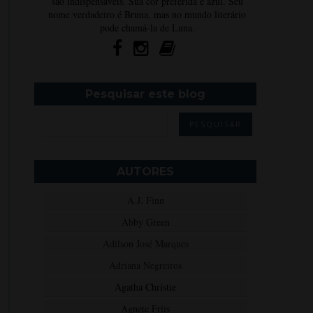
são indispensáveis. Sua cor preferida é azul. Seu
nome verdadeiro é Bruna, mas no mundo literário
pode chamá-la de Luna.
Pesquisar este blog
AUTORES
A.J. Finn
Abby Green
Adilson José Marques
Adriana Negreiros
Agatha Christie
Agnete Friis