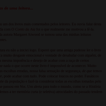
s de uma leitora...
ou um dos livros mais comentados pelos leitores. Eu ouvia falar desta
rada com
O Conto da Aia
foi o que realmente me motivou a lê-la.
la autora Margaret Atwood se tornou uma das minhas leituras
ntes.
ura eu não a iniciei logo. Esperei que uma amiga pudesse ler o livro
oca muito desgaste emocional e vontade de desabafar com alguém, de
 a mesma impotência e desejo de acabar com a raça de certos
 nada o que ocorre neste livro é impossível de acontecer. Muito
as escolhas erradas, nossa falsa sensação de segurança,
de que temos
ar
, pode acabar com tudo. Pode colocar loucos no poder. Fanáticos
rte da população e fazê-la considerar todas as escolhas tomadas pelo
 se passou em
Vox
. Um alerta para todo o mundo, como se a História
demos a ter memória curta (e seletiva) atrocidades do passado tendem