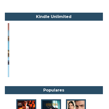
Albert Camus
Aleksandr Púchkin
Kindle Unlimited
Alexandre Dumas Filho
Alice Walker
Alma Katsu
Aluísio Azevedo
Alyson Noël
Amanda Lovelace
Ana Beatriz Barbosa Silva
Ana Maria Machado
André Aciman
Angela Marsons
Populares
Anne Frank
Anne Gracie