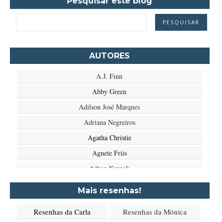
Pesquisar este blog
AUTORES
A.J. Finn
Abby Green
Adilson José Marques
Adriana Negreiros
Agatha Christie
Agnete Friis
Ailton Krenak
Aimée de Jongh
Mais resenhas!
Aione Simões
Resenhas da Carla
Resenhas da Mónica
Akapoeta