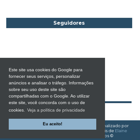
Carol Townend
Carole Mortimer
Caroline Linden
Seguidores
Cassandra Gia
Castro Alves
Catherine Anderson
Celeste Bradley
Chantelle Shaw
Este site usa cookies do Google para
fornecer seus serviços, personalizar
Charles Dickens
anúncios e analisar o tráfego. Informações
Charlie Donlea
sobre seu uso deste site são
compartilhadas com o Google. Ao utilizar
Charlotte Brontë
este site, você concorda com o uso de
Charlotte Lamb
cookies.
Veja a política de privacidade
Chevy Stevens
Eu aceito!
EMOÇÕES À FLOR DA PELE!
| Template personalizado por
Chimamanda Ngozi Adichie
Emoções à Flor da Pele
com base nos tutoriais de
Elaine
Gaspareto
| Todos os direitos reservados ©
Choderlos de Laclos