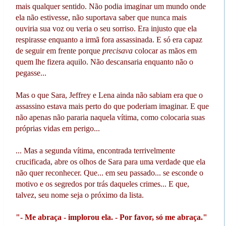
mais qualquer sentido. Não podia imaginar um mundo onde
ela não estivesse, não suportava saber que nunca mais
ouviria sua voz ou veria o seu sorriso. Era injusto que ela
respirasse enquanto a irmã fora assassinada. E só era capaz
de seguir em frente porque
precisava
colocar as mãos em
quem lhe fizera aquilo. Não descansaria enquanto não o
pegasse...
Mas o que Sara, Jeffrey e Lena ainda não sabiam era que o
assassino estava mais perto do que poderiam imaginar. E que
não apenas não pararia naquela vítima, como colocaria suas
próprias vidas em perigo...
... Mas a segunda vítima, encontrada terrivelmente
crucificada, abre os olhos de Sara para uma verdade que ela
não quer reconhecer. Que... em seu passado... se esconde o
motivo e os segredos por trás daqueles crimes... E que,
talvez, seu nome seja o próximo da lista.
"- Me abraça - implorou ela. - Por favor, só me abraça."