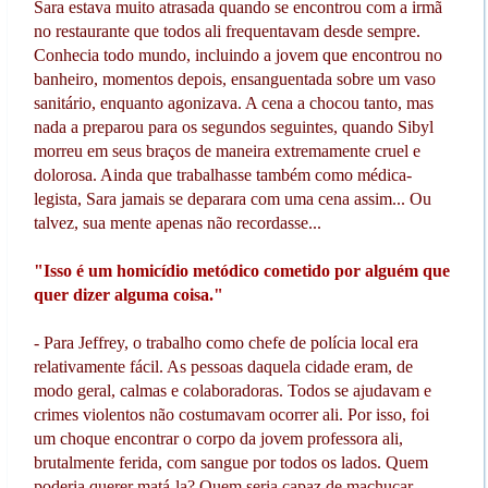
Sara estava muito atrasada quando se encontrou com a irmã
no restaurante que todos ali frequentavam desde sempre.
Conhecia todo mundo, incluindo a jovem que encontrou no
banheiro, momentos depois, ensanguentada sobre um vaso
sanitário, enquanto agonizava. A cena a chocou tanto, mas
nada a preparou para os segundos seguintes, quando Sibyl
morreu em seus braços de maneira extremamente cruel e
dolorosa. Ainda que trabalhasse também como médica-
legista, Sara jamais se deparara com uma cena assim... Ou
talvez, sua mente apenas não recordasse...
"Isso é um homicídio metódico cometido por alguém que
quer dizer alguma coisa."
- Para Jeffrey, o trabalho como chefe de polícia local era
relativamente fácil. As pessoas daquela cidade eram, de
modo geral, calmas e colaboradoras. Todos se ajudavam e
crimes violentos não costumavam ocorrer ali. Por isso, foi
um choque encontrar o corpo da jovem professora ali,
brutalmente ferida, com sangue por todos os lados. Quem
poderia querer matá-la? Quem seria capaz de machucar