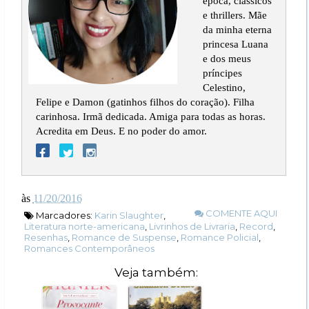
época, clássicos
e thrillers. Mãe
da minha eterna
princesa Luana
e dos meus
príncipes
Celestino,
Felipe e Damon (gatinhos filhos do coração). Filha
carinhosa. Irmã dedicada. Amiga para todas as horas.
Acredita em Deus. E no poder do amor.
às
11/20/2016
COMENTE AQUI
Marcadores:
Karin Slaughter
,
Literatura norte-americana
,
Livrinhos de Livraria
,
Record
,
Resenhas
,
Romance de Suspense
,
Romance Policial
,
Romances Contemporâneos
Veja também: