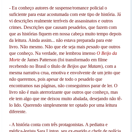
- Eu conheço autores de suspense/romance policial o
suficiente para estar acostumada com este tipo de história. Já
vi descrições realmente terríveis de assassinatos e outros
crimes. Descrições que causam pesadelos, que fazem com
que as histórias fiquem em nossa cabeça muito tempo depois
da leitura. Ainda assim... não estava preparada para este
livro. Não mesmo. Não que ele seja mais
pesado
que outros
que conheço. Na verdade, me lembrou imenso
O Beijo da
Morte
de James Patterson (foi transformado em filme
recebendo no Brasil o título de
Beijos que Matam
), com a
mesma narrativa crua, emotiva e envolvente de um jeito que
não
queremos, pois apesar de todo o pesadelo que
encontramos nas páginas, não conseguimos parar de ler. O
livro não é mais aterrorizante que outros que conheço, mas
ele tem algo que me deixou muito abalada, desejando não tê-
lo lido. Querendo simplesmente ter optado por uma leitura
diferente.
- A história conta com três protagonistas. A pediatra e
médica-legista Sara Linton, seu ex-marido e chefe de polícia