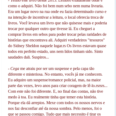
- Tenho este livro desde 2013. Lembro exatamente onde e
como o adquiri. Não foi bem num sebo nem numa livraria.
Era um lugar novo na rua onde eu fazia determinado curso e
na intenção de incentivar a leitura, o local oferecia troca de
livros. Você levava um livro que não quisesse mais e poderia
trocar por qualquer outro que tivesse lá. Eu cheguei a
comprar livros em sebos para poder trocar pelas raridades de
histórias que encontrava ali. Adquiri verdadeiros "tesouros"
do Sidney Sheldon naquele lugar.rs Os livros estavam quase
todos em perfeito estado, uns nem lidos tinham sido. Sinto
saudades dali. Suspiros...
-
Cega
me atraiu por ser um suspense e pela capa tão
diferente e misteriosa. No entanto, vocês já me conhecem.
Eu adquiro um suspense/romance policial, mas, na maior
parte das vezes, levo anos para criar coragem de lê-lo.rsrsrs...
Com este não foi diferente. E, no final das contas, não tive
medo à toa. Eu realmente tinha que temer esta história.
Porque ela dá arrepios. Mexe com todos os nossos nervos e
nos faz desconfiar até da nossa sombra. Pelo menos, foi o
que se passou comigo. Tudo que mais necessito é tirar os