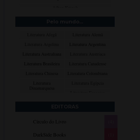
Ailton Krenak
Aimée de Jongh
Pelo mundo...
Aione Simões
Literatura Afegã
Literatura Alemã
Akapoeta
Literatura Argelina
Literatura Argentina
Albert Camus
Literatura Australiana
Literatura Austríaca
Aleksandr Púchkin
Literatura Brasileira
Literatura Canadense
Alexandre Dumas Filho
Literatura Chinesa
Literatura Colombiana
Alice Walker
Literatura
Literatura Egípcia
Alma Katsu
Dinamarquesa
Literatura Escocesa
Aluísio Azevedo
Literatura Espanhola
Literatura Francesa
Alyson Noël
EDITORAS
Literatura Grega
Literatura Indiana
Amanda Lovelace
Círculo do Livro
(4)
Literatura Inglesa
Literatura Irlandesa
Ana Beatriz Barbosa Silva
Literatura Italiana
Literatura Mexicana
Ana Maria Machado
DarkSide Books
(1)