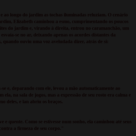
 e ao longo do jardim as tochas iluminadas reluziam. O cenário
o jardim, Elizabeth caminhou a esmo, cumprimentando os poucos
ites do jardim e, virando à direita, entrou no caramanchão, um
 esvaía-se no ar, deixando apenas os acordes distantes da
 quando ouviu uma voz aveludada dizer, atrás de si:
ou-se e, deparando com ele, levou a mão automaticamente ao
 ela, na sala de jogos, mas a expressão de seu rosto era calma e
o deles, e lan abriu os braços.
 e quente. Como se estivesse num sonho, ela caminhou até seus
 contra a firmeza de seu corpo."