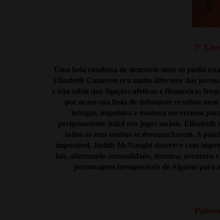
3º Liv
Uma bela condessa de dezessete anos só podia est
Elizabeth Cameron era muito diferente das jovens 
e não sabia que ligações afetivas e financeiras fre
por acaso sua festa de debutante resultou num
intrigas, impulsiva e imatura em excesso pa
perigosamente hábil nos jogos sociais. Elizabeth a
todos os seus sonhos se desmancharem. A paix
impossível. Judith McNaught descreve com impre
lan, alternando sensualidade, ternura, aventura 
personagens inesquecíveis de Alguém para a
Palavra