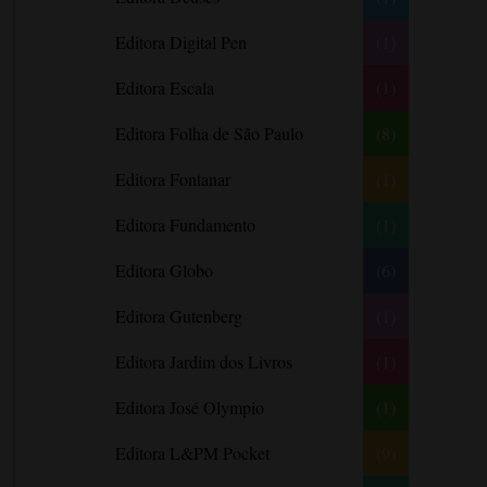
Barbara Freethy
Editora Digital Pen
(1)
Barbara Leigh
Editora Escala
(1)
Barbara Wallace
Blythe Gifford
Editora Folha de São Paulo
(8)
Bram Stoker
Editora Fontanar
(1)
Bronwyn Williams
Editora Fundamento
(1)
Brooke e Keith Desserich
Bráulio Bessa
Editora Globo
(6)
C. J. Tudor
Editora Gutenberg
(1)
Caio Fernando Abreu
Editora Jardim dos Livros
(1)
Candace Camp
Cara Colter
Editora José Olympio
(1)
Carina Rissi
Editora L&PM Pocket
(9)
Carla Madeira