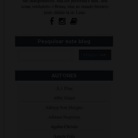
são indispensáveis. Sua cor preferida é azul. Seu
nome verdadeiro é Bruna, mas no mundo literário
pode chamá-la de Luna.
Pesquisar este blog
AUTORES
A.J. Finn
Abby Green
Adilson José Marques
Adriana Negreiros
Agatha Christie
Agnete Friis