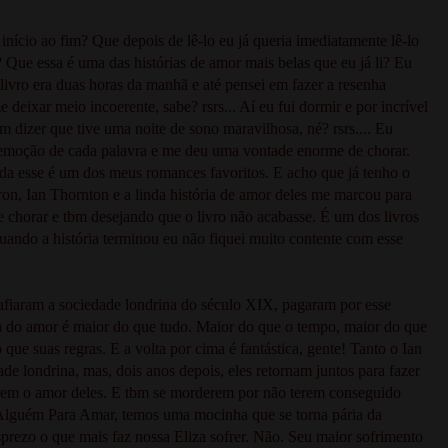
início ao fim? Que depois de lê-lo eu já queria imediatamente lê-lo
Que essa é uma das histórias de amor mais belas que eu já li? Eu
e livro era duas horas da manhã e até pensei em fazer a resenha
 deixar meio incoerente, sabe? rsrs... Aí eu fui dormir e por incrível
m dizer que tive uma noite de sono maravilhosa, né? rsrs.... Eu
 emoção de cada palavra e me deu uma vontade enorme de chorar.
da esse é um dos meus romances favoritos. E acho que já tenho o
on, Ian Thornton e a linda história de amor deles me marcou para
chorar e tbm desejando que o livro não acabasse. É um dos livros
uando a história terminou eu não fiquei muito contente com esse
safiaram a sociedade londrina do século XIX, pagaram por esse
ça do amor é maior do que tudo. Maior do que o tempo, maior do que
 que suas regras. E a volta por cima é fantástica, gente! Tanto o Ian
de londrina, mas, dois anos depois, eles retornam juntos para fazer
rem o amor deles. E tbm se morderem por não terem conseguido
 Alguém Para Amar, temos uma mocinha que se torna pária da
prezo o que mais faz nossa Eliza sofrer. Não. Seu maior sofrimento