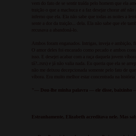
vem do fato de se sentir traída pelo homem que ela am
traição o que a machuca e a faz desejar chorar até nã
inferno que ela. Ela não sabe que todas as noites a le
sente a dor da traição... dela. Ela não sabe que ele t
recusava a abandoná-lo.
Ambos foram enganados. Intrigas, inveja e ambição, fi
O amor deles foi encarado como pecado e ambos consi
isso. E desejei acabar com a raça daquela jovem víbora
tá?..rsrs) e já não valia nada. Eu queria que ela se ar
não me deixou decepcionada somente pelo fato de que
víbora. Era muito melhor estar concentrada na história 
"— Dou-lhe minha palavra — ele disse, baixinho —
Estranhamente, Elizabeth acreditava nele. Mas sabi