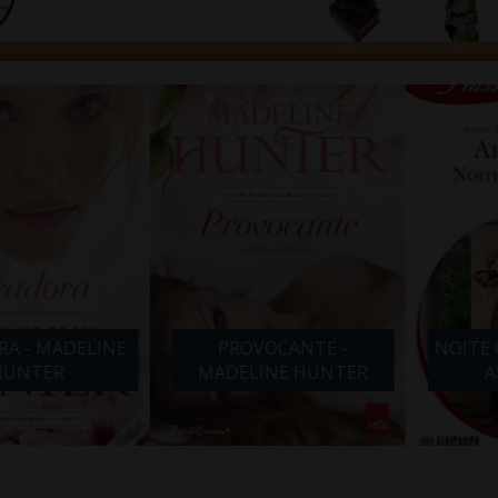
- MADELINE
PROVOCANTE -
NOITE COM
TER
MADELINE HUNTER
ABB