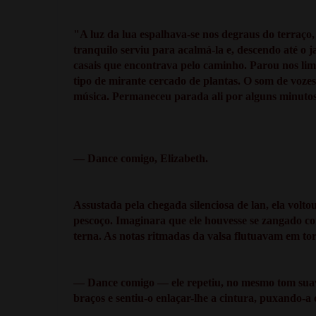
"A luz da lua espalhava-se nos degraus do terraço,
tranquilo serviu para acalmá-la e, descendo até 
casais que encontrava pelo caminho. Parou nos lim
tipo de mirante cercado de plantas. O som de vozes
música. Permaneceu parada ali por alguns minutos,
— Dance comigo, Elizabeth.
Assustada pela chegada silenciosa de lan, ela volt
pescoço. Imaginara que ele houvesse se zangado com
terna. As notas ritmadas da valsa flutuavam em torn
— Dance comigo — ele repetiu, no mesmo tom suave
braços e sentiu-o enlaçar-lhe a cintura, puxando-a