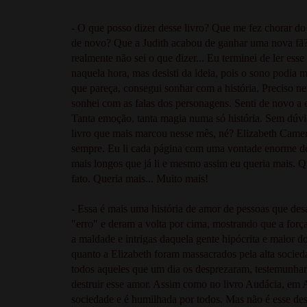
- O que posso dizer desse livro? Que me fez chorar do 
de novo? Que a Judith acabou de ganhar uma nova fã? 
realmente não sei o que dizer... Eu terminei de ler ess
naquela hora, mas desisti da ideia, pois o sono podia me
que pareça, consegui sonhar com a história. Preciso ne
sonhei com as falas dos personagens. Senti de novo a
Tanta emoção, tanta magia numa só história. Sem dúvi
livro que mais marcou nesse mês, né? Elizabeth Camer
sempre. Eu li cada página com uma vontade enorme de 
mais longos que já li e mesmo assim eu queria mais. Q
fato. Queria mais... Muito mais!
- Essa é mais uma história de amor de pessoas que de
"erro" e deram a volta por cima, mostrando que a for
a maldade e intrigas daquela gente hipócrita e maior do
quanto a Elizabeth foram massacrados pela alta socieda
todos aqueles que um dia os desprezaram, testemunha
destruir esse amor. Assim como no livro Audácia, em
sociedade e é humilhada por todos. Mas não é esse des