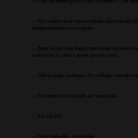
— Dou-lhe minha palavra de cavalheiro — ele insis
— Se o senhor fosse um cavalheiro não teria me fei
desapontamento em seu peito.
— Bem, aí está uma lógica com a qual não podere
outro lado, é a única opção que nos resta.
— Não é opção nenhuma. Na verdade, nem devería
— Vou esperá-la no chalé, até o meio-dia.
— Eu não irei.
— Até o meio-dia - ele repetiu.