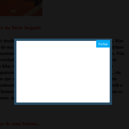
ro da Série Sequels
ar destinada a brilhar na requintada sociedade de Londres. Mas
de sua época. Órfã, havia sido criada longe dos salões londrinos
quentemente se entrelaçavam, em sutis arranjos de interesses. Não
 verdadeiro escândalo: era ingênua demais para suspeitar de
ra lidar com Ian Thornton, um homem atraente, no entanto
paixonou-se por ele à primeira vista e, da noite para o dia, viu
ão que sentia foi transformada em pecado, seu amor tornado
ssionante vigor e emoção o romance tumultuado de Elizabeth e
e humor. Do riso às lágrimas, impossível não compactuar com os
mar, que é, sem dúvida, um irrecusável convite ao sonho.
s de uma leitora...