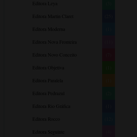
Editora Leya
(3)
Carlos Drummond de Andrade
Carmen O.
Editora Martin Claret
(25)
Carol Gregor
Editora Moderna
(1)
Carol Marinelli
Editora Nova Fronteira
(11)
Carol Townend
Carole Mortimer
Editora Novo Conceito
(7)
Caroline Linden
Editora Objetiva
(1)
Cassandra Gia
Editora Paralela
Castro Alves
(1)
Catherine Anderson
Editora Pedrazul
(2)
Celeste Bradley
Editora Rio Gráfica
(1)
Chantelle Shaw
Charles Dickens
Editora Rocco
(12)
Charlie Donlea
Editora Seguinte
(4)
Charlotte Brontë