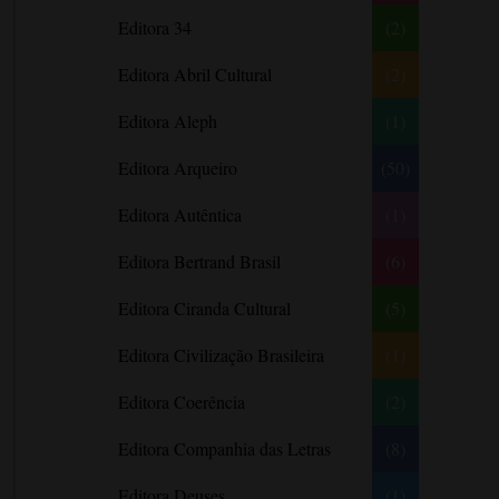
Literatura Nigeriana
Literatura Norueguesa
André Aciman
Editora 34
(2)
Literatura Portuguesa
Literatura Russa
Angela Marsons
Literatura norte-
Editora Abril Cultural
(2)
Anne Frank
americana
Anne Gracie
Editora Aleph
(1)
Anne Hampson
Editora Arqueiro
(50)
Anne Mather
Editora Autêntica
(1)
Annie Barrows
Antoine de Saint-Exupéry
Editora Bertrand Brasil
(6)
Antônio Fagundes
Editora Ciranda Cultural
(5)
Anuradha Roy
Editora Civilização Brasileira
(1)
Ariano Suassuna
Ayòbámi Adébáyò
Editora Coerência
(2)
B. A. Paris
Editora Companhia das Letras
(8)
Babi A. Sette
Editora Deuses
(1)
Barbara Delinsky