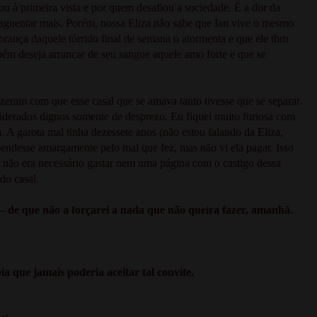
ou à primeira vista e por quem desafiou a sociedade. É a dor da
o aguentar mais. Porém, nossa Eliza não sabe que Ian vive o mesmo
mbrança daquele tórrido final de semana o atormenta e que ele tbm
ambém deseja arrancar de seu sangue aquele amo forte e que se
zeram com que esse casal que se amava tanto tivesse que se separar.
derados dignos somente de desprezo. Eu fiquei muito furiosa com
. A garota mal tinha dezessete anos (não estou falando da Eliza,
rependesse amargamente pelo mal que fez, mas não vi ela pagar. Isso
 não era necessário gastar nem uma página com o castigo dessa
do casal.
 de que não a forçarei a nada que não queira fazer, amanhã.
a que jamais poderia aceitar tal convite.