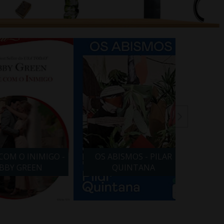
 O INIMIGO -
OS ABISMOS - PILAR
VIDA 
Y GREEN
QUINTANA
BARBA