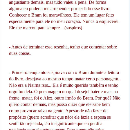
angustiante demais, mas tudo valeu a pena. De forma
alguma eu poderia me arrepender por ter lido esse livro.
Conhecer o Bram foi maravilhoso. Ele tem um lugar feito
especialmente para ele no meu coração. Nunca o esquecerei.
Ele me marcou para sempre... (suspiros)
- Antes de terminar essa resenha, tenho que comentar sobre
duas coisas.
- Primeiro: enquanto suspirava com o Bram durante a leitura
do livro, desejava ao mesmo tempo matar certo personagem.
Não era a Nairna.rsrs... Ela é muito querida também e tenho
orgulho dela. O personagem no qual desejei bater e mais na
frente, matar, foi o Alex, outro irmão do Bram. Por quê? Não
quero contar demais, mas posso dizer que ele sabe bem
como provocar raiva na gente. Apesar de não fazer de
propósito (quero acreditar que não) ele fazia a esposa se
sentir tão rejeitada, tão insignificante que eu perdi a
paciência com ele várias vezes. Para quem não sabe,