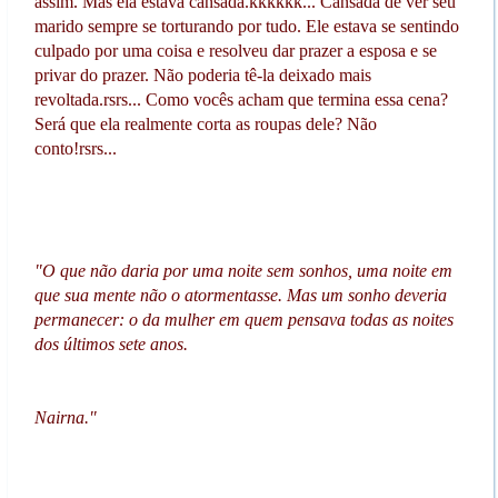
assim. Mas ela estava cansada.kkkkkk... Cansada de ver seu
marido sempre se torturando por tudo. Ele estava se sentindo
culpado por uma coisa e resolveu dar prazer a esposa e se
privar do prazer. Não poderia tê-la deixado mais
revoltada.rsrs... Como vocês acham que termina essa cena?
Será que ela realmente corta as roupas dele? Não
conto!rsrs...
"O que não daria por uma noite sem sonhos, uma noite em
que sua mente não o atormentasse. Mas um sonho deveria
permanecer: o da mulher em quem pensava todas as noites
dos últimos sete anos.
Nairna."