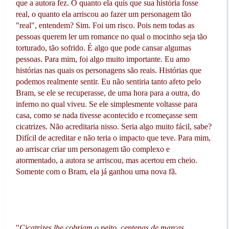
que a autora fez. O quanto ela quis que sua história fosse
real, o quanto ela arriscou ao fazer um personagem tão
"real", entendem? Sim. Foi um risco. Pois nem todas as
pessoas querem ler um romance no qual o mocinho seja tão
torturado, tão sofrido. É algo que pode cansar algumas
pessoas. Para mim, foi algo muito importante. Eu amo
histórias nas quais os personagens são reais. Histórias que
podemos realmente sentir. Eu não sentiria tanto afeto pelo
Bram, se ele se recuperasse, de uma hora para a outra, do
inferno no qual viveu. Se ele simplesmente voltasse para
casa, como se nada tivesse acontecido e rcomeçasse sem
cicatrizes. Não acreditaria nisso. Seria algo muito fácil, sabe?
Difícil de acreditar e não teria o impacto que teve. Para mim,
ao arriscar criar um personagem tão complexo e
atormentado, a autora se arriscou, mas acertou em cheio.
Somente com o Bram, ela já ganhou uma nova fã.
"
Cicatrizes lhe cobriam o peito, centenas de marcas