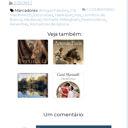
às
2/26/2012
1 COMENTÁRIO
Marcadores:
Antigas Paixões
,
Clã
MacKinloch
,
Escoceses
,
Harlequin
,
Hot
,
Livrinhos de
Banca
,
Medieval
,
Michelle Willingham
,
Reencontros
,
Resenhas
,
Romances de Época
Veja também:
Um comentário: