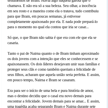
sentimentos de Bram. Havia algo naquela garota que o
chamava. E não era só a sua beleza. Seu olhar, a inocência
em seu rosto e a maneira como ela o tratava, tudo contribuiu
para que Bram, em poucas semanas, já estivesse
completamente apaixonado por ela. E nada pode prepará-lo
para o momento no qual ela contou que iria se casar...
Só que, o que Bram não sabia é que era com ele que ela se
casaria.
Tanto o pai de Nairna quanto o de Bram tinham aproximado
os dois jovens com a intenção que eles se conhecessem e se
apaixonassem. Os dois líderes desejavam unir suas famílias e
proteger seus clãs e como também queriam a felicidade de
seus filhos, acharam que aquela união seria perfeita. E assim,
em pouco tempo, Nairna e Bram se casaram.
Era para ser o início de uma bela e pura história de amor,
mas o destino decidiu que o casal era novo demais para
encontrar a felicidade. Jovem demais para se amar... E assim,
uma tragédia acaba separando Bram e Nairna durante sete