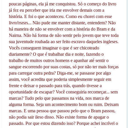
poucas páginas, ela já me conquistou. Só o começo do livro
já fez eu perceber que iria me envolver demais com a
história. E foi o que aconteceu. Como eu chorei com esse
livro!rsrsrs... Não pude me manter distante, entendem? Não
há maneira de não se envolver com a história do Bram e da
Nairna. Não há forma de não sentir pelo jovem que teve toda
sua juventude roubada ao ser feito escravo daqueles ingleses.
Vocês conseguem imaginar o que é ser chicoteado
diariamente? O que é trabalhar dia e noite, fazendo o
trabalho de muitos outros homens e apanhar até sentir o
sangue escorrendo por suas costas, só por não ter mais forças
para carregar outra pedra? Diga-me, se passasse por algo
assim, você acredita que poderia simplesmente seguir em
frente e deixar o passado para trás, quando tivesse a
oportunidade de escapar? Você conseguiria recomeçar... sem
marcas? Tudo pelo que passamos na vida, nos marca de
alguma forma. Seja um acontecimento bom ou ruim. Deixam
marcas. E uma pessoa que passou pelo que o Bram passou,
não podia sair ileso disso. Não existe forma de apagar o
passado. Por que estou dizendo isso? Porque achei incrível o