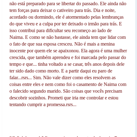
não está preparado para se libertar do passado. Ele ainda não
tem forças para deixar o cativeiro para trás. Dia e noite,
acordado ou dormindo, ele é atormentado pelas lembranças
do que viveu e a culpa por ter deixado o irmão para trás. E
isso contribui para dificultar seu recomeço ao lado de
Nairna. E como se não bastasse, ele ainda tem que lidar com
o fato de que sua esposa cresceu. Não é mais a menina
inocente por quem ele se apaixonou. Ela agora é uma mulher
crescida, que também aprendeu e foi marcada pelo passar do
tempo e que... tinha voltado a se casar, três anos depois dele
ter sido dado como morto. E a partir daqui eu paro de
falar...rsrs... Sim. Não vale dizer como eles resolvem as
coisas entre eles e nem como foi o casamento de Nairna com
o falecido segundo marido. São coisas que vocês precisam
descobrir sozinhos. Prometi que iria me controlar e estou
tentando cumprir a promessa.rsrs...