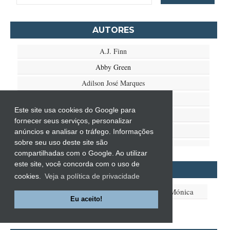
AUTORES
A.J. Finn
Abby Green
Adilson José Marques
Adriana Negreiros
Este site usa cookies do Google para
Agatha Christie
fornecer seus serviços, personalizar
Agnete Friis
anúncios e analisar o tráfego. Informações
sobre seu uso deste site são
Ailton Krenak
compartilhadas com o Google. Ao utilizar
Aimée de Jongh
este site, você concorda com o uso de
Mais resenhas!
cookies.
Veja a política de privacidade
Aione Simões
Resenhas da Carla
Resenhas da Mónica
Akapoeta
Eu aceito!
Albert Camus
Aleksandr Púchkin