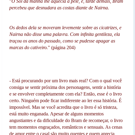
"
O Sol da manhã lhe aquecia a pele, e, tarde demais, Bram
percebeu que desnudara as costas diante de Nairna.
Os dedos dela se moveram levemente sobre as cicatrizes, e
Nairna não disse uma palavra. Com infinita gentileza, ela
traçou os anos do passado, como se pudesse apagar as
marcas do cativeiro.
" (página 204)
- Está procurando por um livro mais real? Com o qual você
consiga se sentir próxima dos personagens, sentir a história
e se envolver completamente com ela? Então, esse é o livro
certo. Ninguém pode ficar indiferente ao ler essa história. É
impossível. Mas se você acredita que o livro é só tristeza,
está muito enganada. Apesar de alguns momentos
angustiantes e da dificuldade do Bram de recomeçar, o livro
tem momentos engraçados, românticos e sensuais. As cenas
de amor entre o casal são muito quentes e quem aprecia