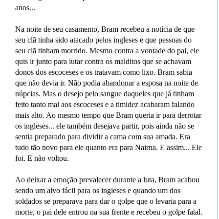
anos...
Na noite de seu casamento, Bram recebeu a notícia de que
seu clã tinha sido atacado pelos ingleses e que pessoas do
seu clã tinham morrido. Mesmo contra a vontade do pai, ele
quis ir junto para lutar contra os malditos que se achavam
donos dos escoceses e os tratavam como lixo. Bram sabia
que não devia ir. Não podia abandonar a esposa na noite de
núpcias. Mas o desejo pelo sangue daqueles que já tinham
feito tanto mal aos escoceses e a timidez acabaram falando
mais alto. Ao mesmo tempo que Bram queria ir para derrotar
os ingleses... ele também desejava partir, pois ainda não se
sentia preparado para dividir a cama com sua amada. Era
tudo tão novo para ele quanto era para Nairna. E assim... Ele
foi. E não voltou.
Ao deixar a emoção prevalecer durante a luta, Bram acabou
sendo um alvo fácil para os ingleses e quando um dos
soldados se preparava para dar o golpe que o levaria para a
morte, o pai dele entrou na sua frente e recebeu o golpe fatal.