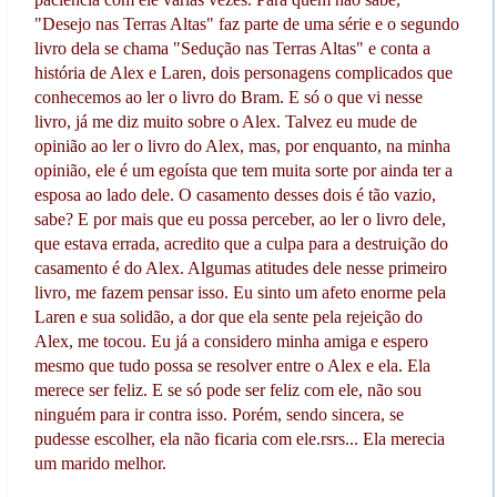
"Desejo nas Terras Altas" faz parte de uma série e o segundo
livro dela se chama "Sedução nas Terras Altas" e conta a
história de Alex e Laren, dois personagens complicados que
conhecemos ao ler o livro do Bram. E só o que vi nesse
livro, já me diz muito sobre o Alex. Talvez eu mude de
opinião ao ler o livro do Alex, mas, por enquanto, na minha
opinião, ele é um egoísta que tem muita sorte por ainda ter a
esposa ao lado dele. O casamento desses dois é tão vazio,
sabe? E por mais que eu possa perceber, ao ler o livro dele,
que estava errada, acredito que a culpa para a destruição do
casamento é do Alex. Algumas atitudes dele nesse primeiro
livro, me fazem pensar isso. Eu sinto um afeto enorme pela
Laren e sua solidão, a dor que ela sente pela rejeição do
Alex, me tocou. Eu já a considero minha amiga e espero
mesmo que tudo possa se resolver entre o Alex e ela. Ela
merece ser feliz. E se só pode ser feliz com ele, não sou
ninguém para ir contra isso. Porém, sendo sincera, se
pudesse escolher, ela não ficaria com ele.rsrs... Ela merecia
um marido melhor.