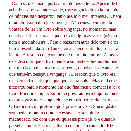
- Confesso. Eu não apostava muito nesse livro. Apesar de ter
achado a sinopse interessante, esse negócio de exigir a noite
de núpcias não despertou tanto assim o meu interesse. E nem
o fato do Bram desejar vingança. Não estava com muita
vontade de ler um livro sobre vingança, no momento, mas
depois de olhar para a capa do livro algumas vezes (não só
para o mocinho.rsrs... Para a paisagem atrás dele tbm.) e ter
lido a resenha da Ana Tonks, eu acabei decidindo arriscar a
leitura. A resenha da Ana me deixou muito curiosa. Através
dela descobri que o livro não era somente sobre um homem
que desejava consumar o casamento, depois de sete anos, e
que também desejava vingança... Descobri que o livro era
mais emocional do que qualquer outra coisa. Mas nada me
preparou para o momento em que finalmente comecei a ler o
livro. Foi um choque. Eu fiquei presa ao livro logo no início
e com o passar do tempo ele me emocionou cada vez mais.
O Bram me conquistou logo à primeira vista. Sua angústia,
seu medo, o modo como ele estava tão sozinho e
machucado, fez com que eu quisesse protegê-lo e quando
passei a conhecê-lo mais, tive meu coração roubado. Ele