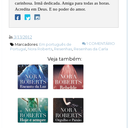
carinhosa. Irmã dedicada. Amiga para todas as horas.
Acredita em Deus. E no poder do amor.
às
3/13/2012
1 COMENTÁRIO
Marcadores:
Em português de
Portugal
,
Nora Roberts
,
Resenhas
,
Resenhas da Carla
Veja também: