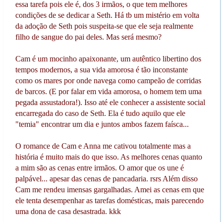
essa tarefa pois ele é, dos 3 irmãos, o que tem melhores
condições de se dedicar a Seth. Há tb um mistério em volta
da adoção de Seth pois suspeita-se que ele seja realmente
filho de sangue do pai deles. Mas será mesmo?
Cam é um mocinho apaixonante, um autêntico libertino dos
tempos modernos, a sua vida amorosa é tão inconstante
como os mares por onde navega como campeão de corridas
de barcos. (E por falar em vida amorosa, o homem tem uma
pegada assustadora!). Isso até ele conhecer a assistente social
encarregada do caso de Seth. Ela é tudo aquilo que ele
"temia" encontrar um dia e juntos ambos fazem faísca...
O romance de Cam e Anna me cativou totalmente mas a
história é muito mais do que isso. As melhores cenas quanto
a mim são as cenas entre irmãos. O amor que os une é
palpável... apesar das cenas de pancadaria. rsrs Além disso
Cam me rendeu imensas gargalhadas. Amei as cenas em que
ele tenta desempenhar as tarefas domésticas, mais parecendo
uma dona de casa desastrada. kkk