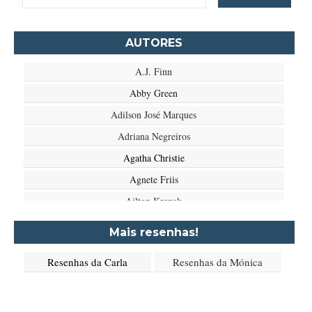
AUTORES
A.J. Finn
Abby Green
Adilson José Marques
Adriana Negreiros
Agatha Christie
Agnete Friis
Ailton Krenak
Aimée de Jongh
Mais resenhas!
Aione Simões
Resenhas da Carla
Resenhas da Mónica
Akapoeta
Albert Camus
Aleksandr Púchkin