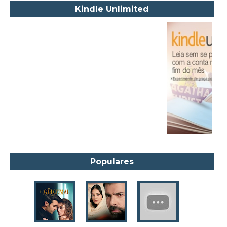
Kindle Unlimited
Alexandre Dumas Filho
Alice Walker
Alma Katsu
Aluísio Azevedo
Alyson Noël
Amanda Lovelace
Ana Beatriz Barbosa Silva
Ana Maria Machado
André Aciman
Angela Marsons
Populares
Anne Frank
Anne Gracie
Anne Hampson
Anne Mather