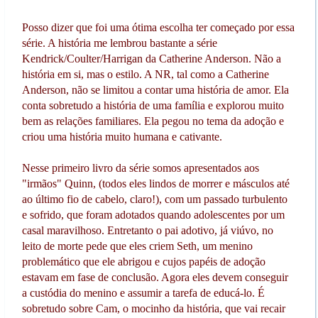
Posso dizer que foi uma ótima escolha ter começado por essa
série. A história me lembrou bastante a série
Kendrick/Coulter/Harrigan da Catherine Anderson. Não a
história em si, mas o estilo. A NR, tal como a Catherine
Anderson, não se limitou a contar uma história de amor. Ela
conta sobretudo a história de uma família e explorou muito
bem as relações familiares. Ela pegou no tema da adoção e
criou uma história muito humana e cativante.
Nesse primeiro livro da série somos apresentados aos
"irmãos" Quinn, (todos eles lindos de morrer e másculos até
ao último fio de cabelo, claro!), com um passado turbulento
e sofrido, que foram adotados quando adolescentes por um
casal maravilhoso. Entretanto o pai adotivo, já viúvo, no
leito de morte pede que eles criem Seth, um menino
problemático que ele abrigou e cujos papéis de adoção
estavam em fase de conclusão. Agora eles devem conseguir
a custódia do menino e assumir a tarefa de educá-lo. É
sobretudo sobre Cam, o mocinho da história, que vai recair