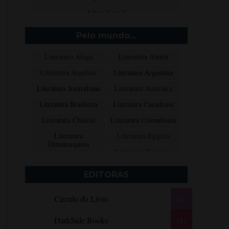
Ailton Krenak
Aimée de Jongh
Pelo mundo...
Aione Simões
Literatura Afegã
Literatura Alemã
Akapoeta
Literatura Argelina
Literatura Argentina
Albert Camus
Literatura Australiana
Literatura Austríaca
Aleksandr Púchkin
Literatura Brasileira
Literatura Canadense
Alexandre Dumas Filho
Literatura Chinesa
Literatura Colombiana
Alice Walker
Literatura
Literatura Egípcia
Alma Katsu
Dinamarquesa
Literatura Escocesa
Aluísio Azevedo
Literatura Espanhola
Literatura Francesa
Alyson Noël
EDITORAS
Literatura Grega
Literatura Indiana
Amanda Lovelace
Círculo do Livro
(4)
Literatura Inglesa
Literatura Irlandesa
Ana Beatriz Barbosa Silva
Literatura Italiana
Literatura Mexicana
Ana Maria Machado
DarkSide Books
(1)