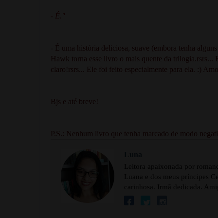
- É."
- É uma história deliciosa, suave (embora tenha algu
Hawk torna esse livro o mais quente da trilogia.rsrs..
claro!rsrs... Ele foi feito especialmente para ela. :) A
Bjs e até breve!
P.S.: Nenhum livro que tenha marcado de modo negati
Luna
Leitora apaixonada por romance
Luana e dos meus príncipes Cel
carinhosa. Irmã dedicada. Ami