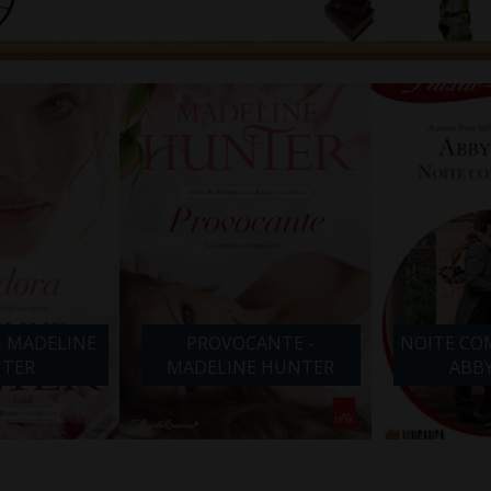
CANTE -
NOITE COM O INIMIGO -
OS ABIS
E HUNTER
ABBY GREEN
QU