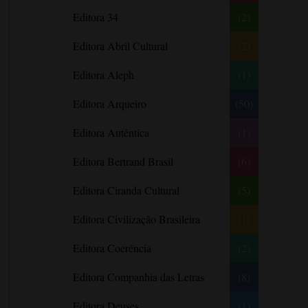
Literatura Nigeriana
Literatura Norueguesa
André Aciman
Editora 34
(2)
Literatura Portuguesa
Literatura Russa
Angela Marsons
Literatura norte-
Editora Abril Cultural
(2)
Anne Frank
americana
Anne Gracie
Editora Aleph
(1)
Anne Hampson
Editora Arqueiro
(50)
Anne Mather
Editora Autêntica
(1)
Annie Barrows
Antoine de Saint-Exupéry
Editora Bertrand Brasil
(6)
Antônio Fagundes
Editora Ciranda Cultural
(5)
Anuradha Roy
Editora Civilização Brasileira
(1)
Ariano Suassuna
Ayòbámi Adébáyò
Editora Coerência
(2)
B. A. Paris
Editora Companhia das Letras
(8)
Babi A. Sette
Editora Deuses
(1)
Barbara Delinsky