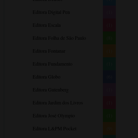
Barbara Freethy
Editora Digital Pen
(1)
Barbara Leigh
Editora Escala
(1)
Barbara Wallace
Blythe Gifford
Editora Folha de São Paulo
(8)
Bram Stoker
Editora Fontanar
(1)
Bronwyn Williams
Editora Fundamento
(1)
Brooke e Keith Desserich
Bráulio Bessa
Editora Globo
(6)
C. J. Tudor
Editora Gutenberg
(1)
Caio Fernando Abreu
Editora Jardim dos Livros
(1)
Candace Camp
Cara Colter
Editora José Olympio
(1)
Carina Rissi
Editora L&PM Pocket
(9)
Carla Madeira