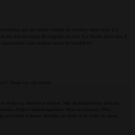
ns momentos que me deram vontade de chorar) e muito fofa. E o
. Ele não tem um pingo de vergonha na cara. E a Nicole adora isso, é
mo essa história e não poderia deixar de escolhê-la!
vo?! Desta vez, não.kkkkk...
s de época, clássicos e thrillers. Mãe da minha eterna princesa
estino, Felipe e Damon (gatinhos filhos do coração). Filha
ga para todas as horas. Acredita em Deus. E no poder do amor.