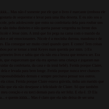
kkk... Mas não é somente por ele que o livro é marcante (embora ele
taria de sequestrar e levar para uma ilha deserta. E eu não sou a
Nicole, pelo adolescente que entra na confeitaria dela para roubar uns
ele não tinha dinheiro e não queria passar vergonha na frente dos
icole e Jesse (sim. A irmã que foi pega na cama com o marido da
ados e até emocionantes. Nicole é a mocinha durona, mandona e de
eyes. Ela consegue ser muito cruel quando quer. E como! Tem coisas
ou por se tornar a irmã Keyes mais querida por mim. :) Eu
imeiro livro e sabia que ela não era a bruxa que tentava ser. Era
ais, que esqueceram que ela era apenas uma criança e jogaram nas
cuidar da confeitaria, da casa e da irmã bebê). Ferida porque Claire,
o dela e levada para bem longe. Ferida porque nunca teve chances
responsabilidades demais e sempre precisava pensar nos outros.
e ela criou. Ferida porque Claire estava grávida, tinha um marido que
 Não que ela não desejasse a felicidade de Claire. Só que também
 meu coração e eu torci demais para ela ser feliz. E ela é. :D Ela
.. e quente.kkkk... Mas é claro que ela não deixa de ser uma