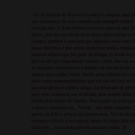
- Só de lembrar do Hawk eu começo a suspirar aqui.kk
seja um pedaço de mau caminho que qualquer mulher gos
exceção.rsrs...). Esta história se tornou especial pela 
doces, pois era seu dia de levar doces para o treino e 
colegas, também é marcante por algumas cenas entre N
nossa mocinha) e por vários momentos lindos, engraç
palavras afiadas que faz parte da trilogia As Irmãs K
que ela diz que magoam até mesmo a mim, mas ela acab
acompanhei pensamentos e atitudes da Nicole desde o pr
apenas uma mulher ferida. Ferida pelas atitudes dos p
suas costas responsabilidades que ela não deveria ter (
sua irmã gêmea e melhor amiga, foi arrancada de pert
para viver realmente por si mesma, pois sempre tinha 
Ferida pela traição do marido. Pela traição da irmã qu
a amava, enquanto ela... Nicole... não tinha ninguém.
queria ser feliz e achava que jamais seria. Nicole tocou
encontra o Hawk e seu mundo muda de forma deliciosa.
chata.rsrs... Uma chata que nós amamos muito. :D