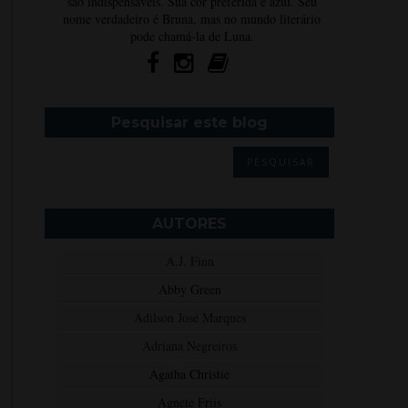
são indispensáveis. Sua cor preferida é azul. Seu
nome verdadeiro é Bruna, mas no mundo literário
pode chamá-la de Luna.
Pesquisar este blog
AUTORES
A.J. Finn
Abby Green
Adilson José Marques
Adriana Negreiros
Agatha Christie
Agnete Friis