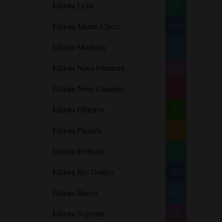
Editora Leya
(3)
Carlos Drummond de Andrade
Carmen O.
Editora Martin Claret
(25)
Carol Gregor
Editora Moderna
(1)
Carol Marinelli
Editora Nova Fronteira
(11)
Carol Townend
Carole Mortimer
Editora Novo Conceito
(7)
Caroline Linden
Editora Objetiva
(1)
Cassandra Gia
Editora Paralela
Castro Alves
(1)
Catherine Anderson
Editora Pedrazul
(2)
Celeste Bradley
Editora Rio Gráfica
(1)
Chantelle Shaw
Charles Dickens
Editora Rocco
(12)
Charlie Donlea
Editora Seguinte
(4)
Charlotte Brontë