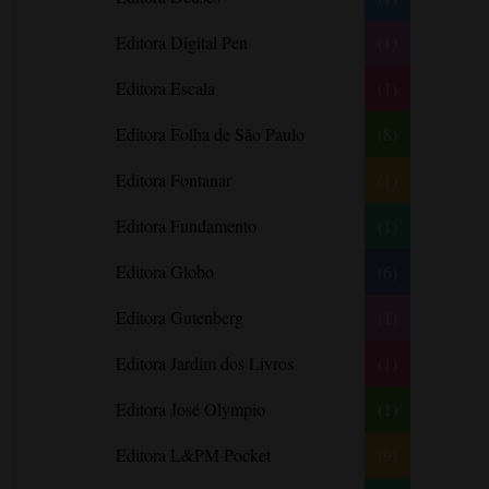
Barbara Freethy
Editora Digital Pen
(1)
Barbara Leigh
Editora Escala
(1)
Barbara Wallace
Blythe Gifford
Editora Folha de São Paulo
(8)
Bram Stoker
Editora Fontanar
(1)
Bronwyn Williams
Editora Fundamento
(1)
Brooke e Keith Desserich
Bráulio Bessa
Editora Globo
(6)
C. J. Tudor
Editora Gutenberg
(1)
Caio Fernando Abreu
Editora Jardim dos Livros
(1)
Candace Camp
Cara Colter
Editora José Olympio
(1)
Carina Rissi
Editora L&PM Pocket
(9)
Carla Madeira