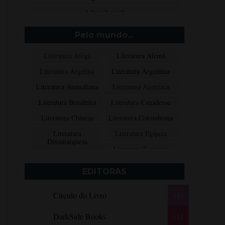
Ailton Krenak
Aimée de Jongh
Pelo mundo...
Aione Simões
Literatura Afegã
Literatura Alemã
Akapoeta
Literatura Argelina
Literatura Argentina
Albert Camus
Literatura Australiana
Literatura Austríaca
Aleksandr Púchkin
Literatura Brasileira
Literatura Canadense
Alexandre Dumas Filho
Literatura Chinesa
Literatura Colombiana
Alice Walker
Literatura
Literatura Egípcia
Alma Katsu
Dinamarquesa
Literatura Escocesa
Aluísio Azevedo
Literatura Espanhola
Literatura Francesa
Alyson Noël
EDITORAS
Literatura Grega
Literatura Indiana
Amanda Lovelace
Círculo do Livro
(4)
Literatura Inglesa
Literatura Irlandesa
Ana Beatriz Barbosa Silva
Literatura Italiana
Literatura Mexicana
Ana Maria Machado
DarkSide Books
(1)