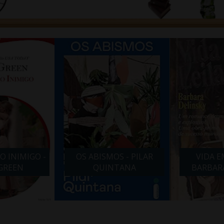
ABISMOS - PILAR
VIDA EM LEILÃO -
LÍ
QUINTANA
BARBARA DELINSKY