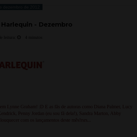
e dezembro de 2012
Harlequin - Dezembro
e leitura:
4 minutos
em Lynne Graham! :D E as fãs de autoras como Diana Palmer, Lucy
 Kendrick, Penny Jordan (eu sou fã dela!), Sandra Marton, Abby
nlouquecer com os lançamentos deste mês!rsrs...