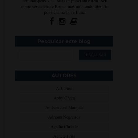
são indispensáveis. Sua cor preferida é azul. Seu
nome verdadeiro é Bruna, mas no mundo literário
pode chamá-la de Luna.
Pesquisar este blog
AUTORES
A.J. Finn
Abby Green
Adilson José Marques
Adriana Negreiros
Agatha Christie
Agnete Friis