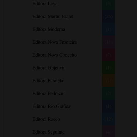
Editora Leya
(3)
Carlos Drummond de Andrade
Carmen O.
Editora Martin Claret
(25)
Carol Gregor
Editora Moderna
(1)
Carol Marinelli
Editora Nova Fronteira
(11)
Carol Townend
Carole Mortimer
Editora Novo Conceito
(7)
Caroline Linden
Editora Objetiva
(1)
Cassandra Gia
Editora Paralela
Castro Alves
(1)
Catherine Anderson
Editora Pedrazul
(2)
Celeste Bradley
Editora Rio Gráfica
(1)
Chantelle Shaw
Charles Dickens
Editora Rocco
(12)
Charlie Donlea
Editora Seguinte
(4)
Charlotte Brontë