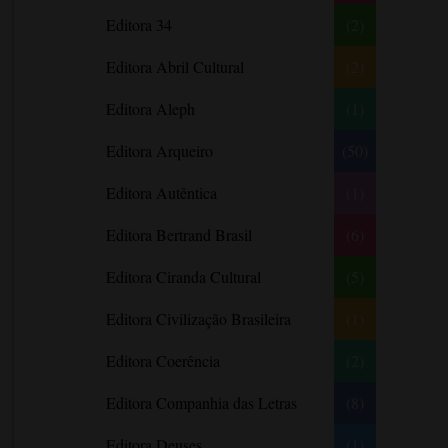
Literatura Nigeriana
Literatura Norueguesa
André Aciman
Editora 34
(2)
Literatura Portuguesa
Literatura Russa
Angela Marsons
Literatura norte-
Editora Abril Cultural
(2)
Anne Frank
americana
Anne Gracie
Editora Aleph
(1)
Anne Hampson
Editora Arqueiro
(50)
Anne Mather
Editora Autêntica
(1)
Annie Barrows
Antoine de Saint-Exupéry
Editora Bertrand Brasil
(6)
Antônio Fagundes
Editora Ciranda Cultural
(5)
Anuradha Roy
Editora Civilização Brasileira
(1)
Ariano Suassuna
Ayòbámi Adébáyò
Editora Coerência
(2)
B. A. Paris
Editora Companhia das Letras
(8)
Babi A. Sette
Editora Deuses
(1)
Barbara Delinsky