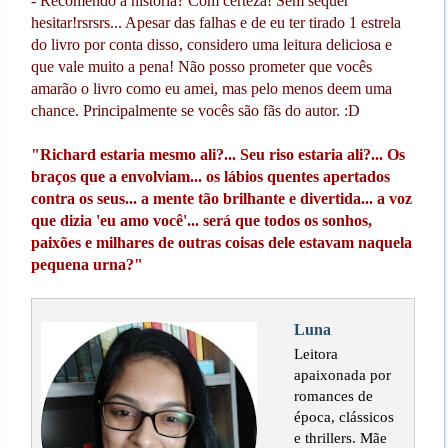
- Recomendo a história? Com certeza! Sem sequer
hesitar!rsrsrs... Apesar das falhas e de eu ter tirado 1 estrela
do livro por conta disso, considero uma leitura deliciosa e
que vale muito a pena! Não posso prometer que vocês
amarão o livro como eu amei, mas pelo menos deem uma
chance. Principalmente se vocês são fãs do autor. :D
"Richard estaria mesmo ali?... Seu riso estaria ali?... Os
braços que a envolviam... os lábios quentes apertados
contra os seus... a mente tão brilhante e divertida... a voz
que dizia 'eu amo você'... será que todos os sonhos,
paixões e milhares de outras coisas dele estavam naquela
pequena urna?"
Luna
Leitora
apaixonada por
romances de
época, clássicos
e thrillers. Mãe