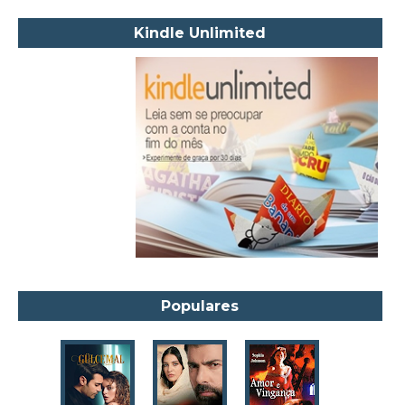
Aleksandr Púchkin
Kindle Unlimited
Alexandre Dumas Filho
Alice Walker
Alma Katsu
Aluísio Azevedo
Alyson Noël
Amanda Lovelace
Ana Beatriz Barbosa Silva
Ana Maria Machado
André Aciman
Angela Marsons
Populares
Anne Frank
Anne Gracie
Anne Hampson