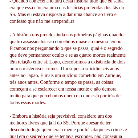
- Quando comecei a leitura desta história tudo que eu sabia
era que essa não era uma das histórias preferidas dos fãs do
SS. Mas eu estava disposta a dar uma chance ao livro e
confesso que não me arrependi.rs
- A história nos prende ainda nas primeiras páginas quando
quatro assassinatos são cometidos quase ao mesmo tempo.
Ficamos nos perguntando o que se passa, qual é o segredo
que deve permanecer oculto e se as quatro mortes realmente
têm relação entre si. Logo, descobrimos a existência de dois
outros misteriosos crimes. Um suposto suicídio seis anos
antes no Japão. E mais um suicídio cometido em Zurique,
três anos antes. Conforme o tempo se passa, as coisas
começam a se esclarecer em nossa mente e não demora
muito para que percebamos quem e o que está por trás de
todas essas mortes.
- Embora a história seja previsível, considero um dos
melhores livros que já li do SS. Porque apesar de ter
descoberto logo quem era a mente por trás daqueles crimes e
qual era o segredo que se tentava esconder, não conseguia