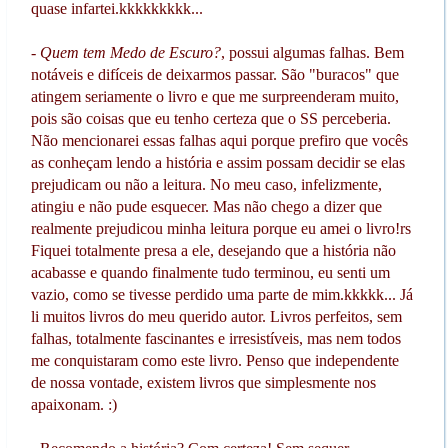
quase infartei.kkkkkkkkk...
-
Quem tem Medo de Escuro?
, possui algumas falhas. Bem
notáveis e difíceis de deixarmos passar. São "buracos" que
atingem seriamente o livro e que me surpreenderam muito,
pois são coisas que eu tenho certeza que o SS perceberia.
Não mencionarei essas falhas aqui porque prefiro que vocês
as conheçam lendo a história e assim possam decidir se elas
prejudicam ou não a leitura. No meu caso, infelizmente,
atingiu e não pude esquecer. Mas não chego a dizer que
realmente prejudicou minha leitura porque eu amei o livro!rs
Fiquei totalmente presa a ele, desejando que a história não
acabasse e quando finalmente tudo terminou, eu senti um
vazio, como se tivesse perdido uma parte de mim.kkkkk... Já
li muitos livros do meu querido autor. Livros perfeitos, sem
falhas, totalmente fascinantes e irresistíveis, mas nem todos
me conquistaram como este livro. Penso que independente
de nossa vontade, existem livros que simplesmente nos
apaixonam. :)