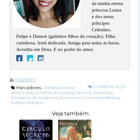
da minha eterna
princesa Luana
e dos meus
príncipes
Celestino,
Felipe e Damon (gatinhos filhos do coração). Filha
carinhosa. Irmã dedicada. Amiga para todas as horas.
Acredita em Deus. E no poder do amor.
às
5/16/2015
COMENTE AQUI
Marcadores:
Literatura norte-
americana
,
Livrinhos de Livraria
,
Record
,
Resenhas
,
Romance de Suspense
,
Romances Contemporâneos
,
Sidney Sheldon
Veja também: