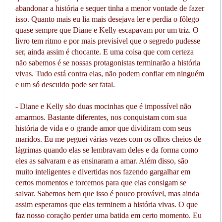
abandonar a história e sequer tinha a menor vontade de fazer
isso. Quanto mais eu lia mais desejava ler e perdia o fôlego
quase sempre que Diane e Kelly escapavam por um triz. O
livro tem ritmo e por mais previsível que o segredo pudesse
ser, ainda assim é chocante. E uma coisa que com certeza
não sabemos é se nossas protagonistas terminarão a história
vivas. Tudo está contra elas, não podem confiar em ninguém
e um só descuido pode ser fatal.
- Diane e Kelly são duas mocinhas que é impossível não
amarmos. Bastante diferentes, nos conquistam com sua
história de vida e o grande amor que dividiram com seus
maridos. Eu me peguei várias vezes com os olhos cheios de
lágrimas quando elas se lembravam deles e da forma como
eles as salvaram e as ensinaram a amar. Além disso, são
muito inteligentes e divertidas nos fazendo gargalhar em
certos momentos e torcemos para que elas consigam se
salvar. Sabemos bem que isso é pouco provável, mas ainda
assim esperamos que elas terminem a história vivas. O que
faz nosso coração perder uma batida em certo momento. Eu