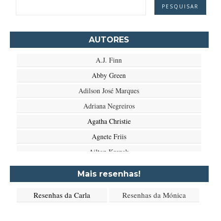
AUTORES
A.J. Finn
Abby Green
Adilson José Marques
Adriana Negreiros
Agatha Christie
Agnete Friis
Ailton Krenak
Aimée de Jongh
Mais resenhas!
Aione Simões
Resenhas da Carla
Resenhas da Mónica
Akapoeta
Albert Camus