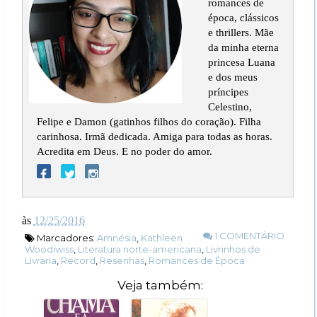
romances de
época, clássicos
e thrillers. Mãe
da minha eterna
princesa Luana
e dos meus
príncipes
Celestino,
Felipe e Damon (gatinhos filhos do coração). Filha
carinhosa. Irmã dedicada. Amiga para todas as horas.
Acredita em Deus. E no poder do amor.
às
12/25/2016
1 COMENTÁRIO
Marcadores:
Amnésia
,
Kathleen
Woodiwiss
,
Literatura norte-americana
,
Livrinhos de
Livraria
,
Record
,
Resenhas
,
Romances de Época
Veja também: