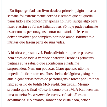
- Eu fiquei grudada ao livro desde a primeira página, mas a
semana foi extremamente corrida e sempre que eu queria
parar tudo e me concentrar apenas no livro, surgia algo para
fazer e assim eu fui me irritando.rsrs Só hoje pude realmente
estar com os personagens, entrar na história deles e me
deixar envolver por completo por todo amor, sofrimento e
intrigas que fazem parte de suas vidas.
A história é presumível. Pude adivinhar o que se passava
bem antes de toda a verdade aparecer. Desde as primeiras
páginas eu já sabia o que aconteceria e nada me
surpreendeu. Nem um pouco.rs Claro que isso não me
impediu de ficar com os olhos cheios de lágrimas, xingar e
amaldiçoar certas pestes de personagens e torcer por um final
feliz ao estilo de Judith McNaught. Suspiros... Mesmo
sabendo que o final
não
seria como o da JM. A Kathleen tem
uma maneira
interessante
de escrever finais. Já estou
acostumada. No entanto, sonhar não custa nada, certo?