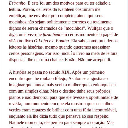
Estranho
. E este foi um dos motivos para eu ter adiado a
leitura. Porém, os livros da Kathleen costumam me
enfeitiçar, me envolver por completo, ainda que seus
mocinhos não sejam politicamente corretos ou totalmente
dignos de serem chamados de "mocinhos". Wulfgar que o
diga, uma vez que
fazia bem
em certos momentos o papel de
vilão no livro
O Lobo e a Pomba
. Ela sabe como prender os
leitores às histórias, mesmo quando queremos assassinar
certos personagens. Por isso, incluí o livro na meta de leitura,
disposta a lhe dar uma chance. E não. Não me arrependi.
A história se passa no século XIX. Após um primeiro
encontro que lhe rouba o fôlego, Ashton se angustia ao
imaginar que nunca mais veria a mulher que o enlouqueceu
com um simples olhar. Mas o destino tinha seus próprios
planos e não demorou para que ele tivesse a oportunidade de
revê-la, num momento em que ela mostrou que seus olhos
verdes eram capazes de brilhar com uma fúria incontrolável,
enquanto ela lhe dizia tudo que pensava ao seu respeito.
Naquele momento, ele perdeu para sempre o coração. Mas