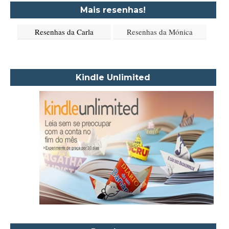
Aimée de Jongh
Mais resenhas!
Aione Simões
Resenhas da Carla
Resenhas da Mónica
Akapoeta
Albert Camus
Aleksandr Púchkin
Kindle Unlimited
Alexandre Dumas Filho
Alice Walker
Alma Katsu
Aluísio Azevedo
Alyson Noël
Amanda Lovelace
Ana Beatriz Barbosa Silva
Ana Maria Machado
André Aciman
Angela Marsons