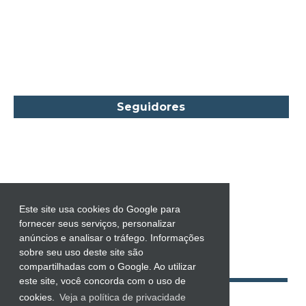
Carol Gregor
Carol Marinelli
Carol Townend
Carole Mortimer
Caroline Linden
Seguidores
Cassandra Gia
Castro Alves
Catherine Anderson
Celeste Bradley
Chantelle Shaw
Este site usa cookies do Google para
fornecer seus serviços, personalizar
Charles Dickens
anúncios e analisar o tráfego. Informações
Charlie Donlea
sobre seu uso deste site são
compartilhadas com o Google. Ao utilizar
Charlotte Brontë
este site, você concorda com o uso de
Charlotte Lamb
cookies.
Veja a política de privacidade