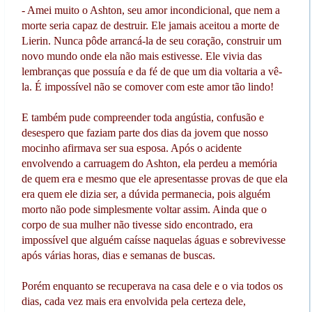
- Amei muito o Ashton, seu amor incondicional, que nem a
morte seria capaz de destruir. Ele jamais aceitou a morte de
Lierin. Nunca pôde arrancá-la de seu coração, construir um
novo mundo onde ela não mais estivesse. Ele vivia das
lembranças que possuía e da fé de que um dia voltaria a vê-
la. É impossível não se comover com este amor tão lindo!
E também pude compreender toda angústia, confusão e
desespero que faziam parte dos dias da jovem que nosso
mocinho afirmava ser sua esposa. Após o acidente
envolvendo a carruagem do Ashton, ela perdeu a memória
de quem era e mesmo que ele apresentasse provas de que ela
era quem ele dizia ser, a dúvida permanecia, pois alguém
morto não pode simplesmente voltar assim. Ainda que o
corpo de sua mulher não tivesse sido encontrado, era
impossível que alguém caísse naquelas águas e sobrevivesse
após várias horas, dias e semanas de buscas.
Porém enquanto se recuperava na casa dele e o via todos os
dias, cada vez mais era envolvida pela certeza dele,