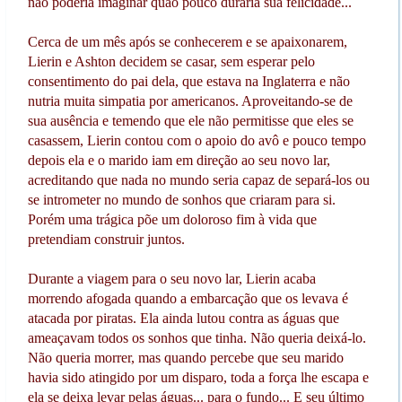
não poderia imaginar quão pouco duraria sua felicidade...
Cerca de um mês após se conhecerem e se apaixonarem,
Lierin e Ashton decidem se casar, sem esperar pelo
consentimento do pai dela, que estava na Inglaterra e não
nutria muita simpatia por americanos. Aproveitando-se de
sua ausência e temendo que ele não permitisse que eles se
casassem, Lierin contou com o apoio do avô e pouco tempo
depois ela e o marido iam em direção ao seu novo lar,
acreditando que nada no mundo seria capaz de separá-los ou
se intrometer no mundo de sonhos que criaram para si.
Porém uma trágica põe um doloroso fim à vida que
pretendiam construir juntos.
Durante a viagem para o seu novo lar, Lierin acaba
morrendo afogada quando a embarcação que os levava é
atacada por piratas. Ela ainda lutou contra as águas que
ameaçavam todos os sonhos que tinha. Não queria deixá-lo.
Não queria morrer, mas quando percebe que seu marido
havia sido atingido por um disparo, toda a força lhe escapa e
ela se deixa levar pelas águas... para o fundo... E seu último