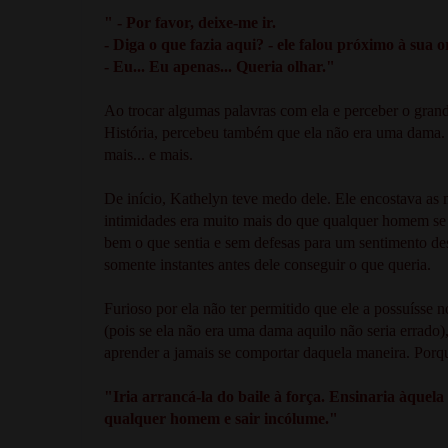
" - Por favor, deixe-me ir.
- Diga o que fazia aqui? - ele falou próximo à sua o
- Eu... Eu apenas... Queria olhar."
Ao trocar algumas palavras com ela e perceber o gran
História, percebeu também que ela não era uma dama. E
mais... e mais.
De início, Kathelyn teve medo dele. Ele encostava as
intimidades era muito mais do que qualquer homem se a
bem o que sentia e sem defesas para um sentimento des
somente instantes antes dele conseguir o que queria.
Furioso por ela não ter permitido que ele a possuísse
(pois se ela não era uma dama aquilo não seria errado),
aprender a jamais se comportar daquela maneira. Porque
"Iria arrancá-la do baile à força. Ensinaria àquel
qualquer homem e sair incólume."