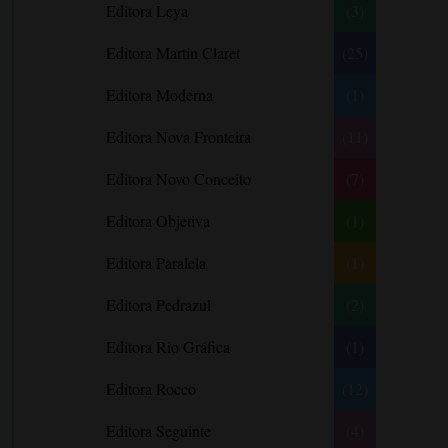
Editora Leya
(3)
Carlos Drummond de Andrade
Carmen O.
Editora Martin Claret
(25)
Carol Gregor
Editora Moderna
(1)
Carol Marinelli
Editora Nova Fronteira
(11)
Carol Townend
Carole Mortimer
Editora Novo Conceito
(7)
Caroline Linden
Editora Objetiva
(1)
Cassandra Gia
Editora Paralela
Castro Alves
(1)
Catherine Anderson
Editora Pedrazul
(2)
Celeste Bradley
Editora Rio Gráfica
(1)
Chantelle Shaw
Charles Dickens
Editora Rocco
(12)
Charlie Donlea
Editora Seguinte
(4)
Charlotte Brontë