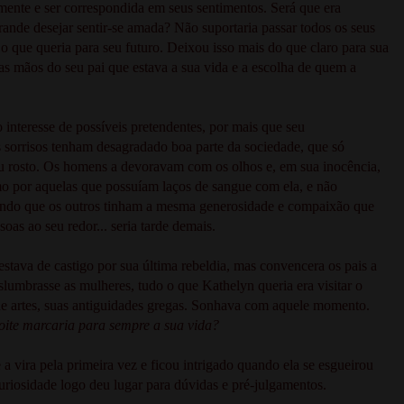
amente e ser correspondida em seus sentimentos. Será que era
ande desejar sentir-se amada? Não suportaria passar todos os seus
 que queria para seu futuro. Deixou isso mais do que claro para sua
nas mãos do seu pai que estava a sua vida e a escolha de quem a
interesse de possíveis pretendentes, por mais que seu
s sorrisos tenham desagradado boa parte da sociedade, que só
u rosto. Os homens a devoravam com os olhos e, em sua inocência,
mo por aquelas que possuíam laços de sangue com ela, e não
tando que os outros tinham a mesma generosidade e compaixão que
oas ao seu redor... seria tarde demais.
stava de castigo por sua última rebeldia, mas convencera os pais a
eslumbrasse as mulheres, tudo o que Kathelyn queria era visitar o
s de artes, suas antiguidades gregas. Sonhava com aquele momento.
ite marcaria para sempre a sua vida?
e a vira pela primeira vez e ficou intrigado quando ela se esgueirou
curiosidade logo deu lugar para dúvidas e pré-julgamentos.