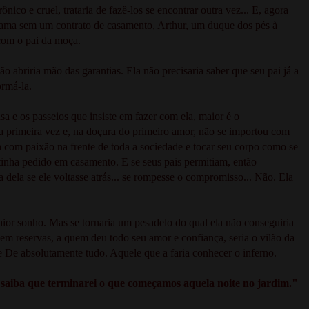
nico e cruel, trataria de fazê-los se encontrar outra vez... E, agora
cama sem um contrato de casamento, Arthur, um duque dos pés à
 com o pai da moça.
não abriria mão das garantias. Ela não precisaria saber que seu pai já a
ormá-la.
sa e os passeios que insiste em fazer com ela, maior é o
 primeira vez e, na doçura do primeiro amor, não se importou com
a com paixão na frente de toda a sociedade e tocar seu corpo como se
 tinha pedido em casamento. E se seus pais permitiam, então
a dela se ele voltasse atrás... se rompesse o compromisso... Não. Ela
aior sonho. Mas se tornaria um pesadelo do qual ela não conseguiria
em reservas, a quem deu todo seu amor e confiança, seria o vilão da
ve De absolutamente tudo. Aquele que a faria conhecer o inferno.
, saiba que terminarei o que começamos aquela noite no jardim."