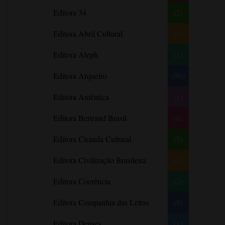
Literatura Nigeriana
Literatura Norueguesa
André Aciman
Editora 34
(2)
Literatura Portuguesa
Literatura Russa
Angela Marsons
Literatura norte-
Editora Abril Cultural
(2)
Anne Frank
americana
Anne Gracie
Editora Aleph
(1)
Anne Hampson
Editora Arqueiro
(50)
Anne Mather
Editora Autêntica
(1)
Annie Barrows
Antoine de Saint-Exupéry
Editora Bertrand Brasil
(6)
Antônio Fagundes
Editora Ciranda Cultural
(5)
Anuradha Roy
Editora Civilização Brasileira
(1)
Ariano Suassuna
Ayòbámi Adébáyò
Editora Coerência
(2)
B. A. Paris
Editora Companhia das Letras
(8)
Babi A. Sette
Editora Deuses
(1)
Barbara Delinsky