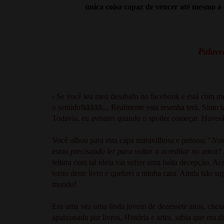
única coisa capaz de vencer até mesmo a 
Palavra
- Se você leu meu desabafo no facebook e está com me
o sentido!kkkkk... Realmente esta resenha terá. Sinto t
Todavia, eu avisarei quando o spoiler começar. Haver
Você olhou para esta capa maravilhosa e pensou: "
Noss
estou precisando ler para voltar a acreditar no amor! 
leitura com tal ideia vai sofrer uma baita decepção. Ac
torno deste livro e quebrei a minha cara. Ainda não s
mundo!
Era uma vez uma linda jovem de dezessete anos, cheia 
apaixonada por livros, História e artes, sabia que era