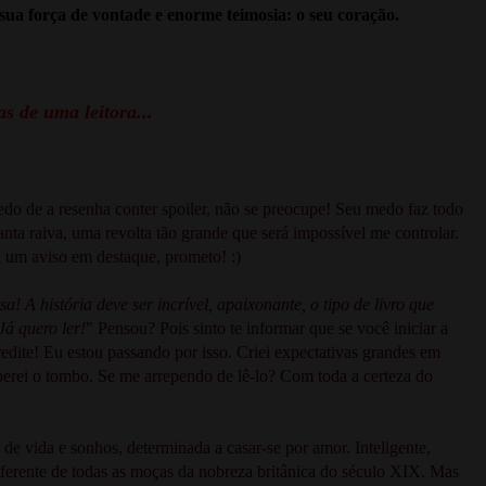
sua força de vontade e enorme teimosia: o seu coração.
s de uma leitora...
do de a resenha conter spoiler, não se preocupe! Seu medo faz todo
anta raiva, uma revolta tão grande que será impossível me controlar.
á um aviso em destaque, prometo! :)
a! A história deve ser incrível, apaixonante, o tipo de livro que
Já quero ler!
" Pensou? Pois sinto te informar que se você iniciar a
redite! Eu estou passando por isso. Criei expectativas grandes em
uperei o tombo. Se me arrependo de lê-lo? Com toda a certeza do
de vida e sonhos, determinada a casar-se por amor. Inteligente,
 diferente de todas as moças da nobreza britânica do século XIX. Mas