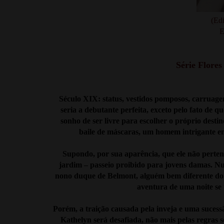
(Ed
E
Série Flore
Século XIX: status, vestidos pomposos, carruagen
seria a debutante perfeita, exceto pelo fato de qu
sonho de ser livre para escolher o próprio destin
baile de máscaras, um homem intrigante en
Supondo, por sua aparência, que ele não perten
jardim – passeio proibido para jovens damas. Nun
nono duque de Belmont, alguém bem diferente do 
aventura de uma noite se
Porém, a traição causada pela inveja e uma sucess
Kathelyn será desafiada, não mais pelas regras so