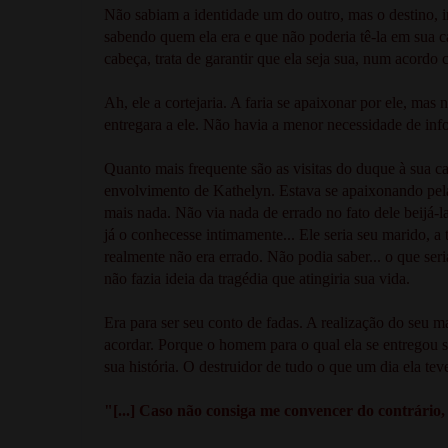
Não sabiam a identidade um do outro, mas o destino, irô
sabendo quem ela era e que não poderia tê-la em sua 
cabeça, trata de garantir que ela seja sua, num acordo
Ah, ele a cortejaria. A faria se apaixonar por ele, mas 
entregara a ele. Não havia a menor necessidade de inf
Quanto mais frequente são as visitas do duque à sua ca
envolvimento de Kathelyn. Estava se apaixonando pela
mais nada. Não via nada de errado no fato dele beijá-l
já o conhecesse intimamente... Ele seria seu marido, a
realmente não era errado. Não podia saber... o que seri
não fazia ideia da tragédia que atingiria sua vida.
Era para ser seu conto de fadas. A realização do seu m
acordar. Porque o homem para o qual ela se entregou s
sua história. O destruidor de tudo o que um dia ela te
"[...] Caso não consiga me convencer do contrário