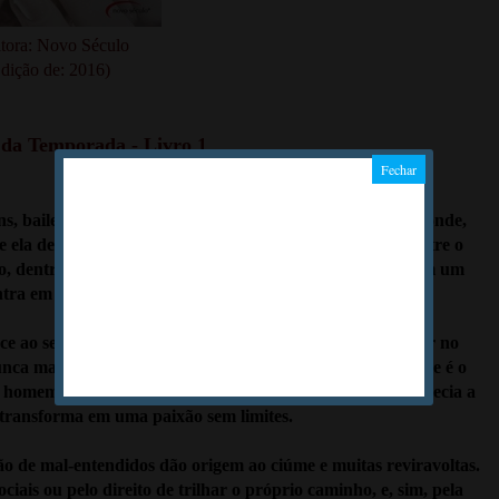
itora: Novo Século
dição de: 2016)
s da Temporada - Livro 1
s, bailes… Kathelyn Stanwell, a irresistível filha de um conde,
e ela detesta a nobreza; é corajosa, idealista e geniosa. Nutre o
o, dentre eles inclui o de não casar-se cedo. No entanto, em um
tra em cena… Arthur Harold é bonito, rico e obstinado.
ce ao seu mundo, a impulsiva Kathelyn o convida a entrar no
ca mais se veriam, ela estava segura disso. Entretanto, ele é o
homem que idealizava. De um instante a outro, o que parecia a
 transforma em uma paixão sem limites.
ão de mal-entendidos dão origem ao ciúme e muitas reviravoltas.
ciais ou pelo direito de trilhar o próprio caminho, e, sim, pela