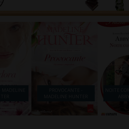
- MADELINE
PROVOCANTE -
NOITE COM
TER
MADELINE HUNTER
ABB