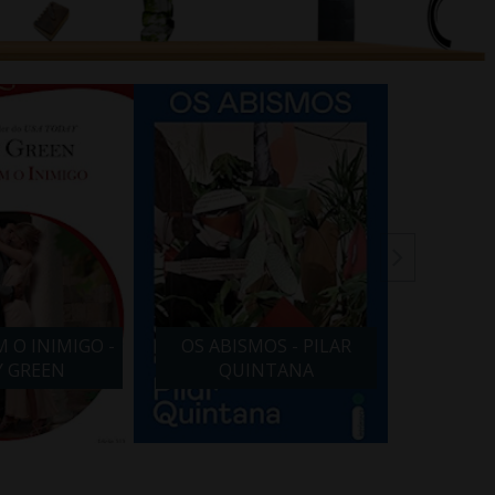
 O INIMIGO -
OS ABISMOS - PILAR
VIDA 
Y GREEN
QUINTANA
BARBA