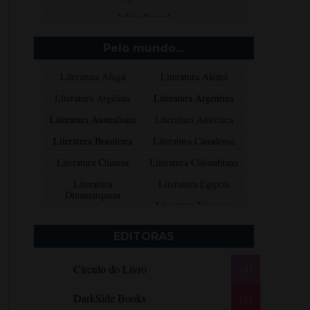
Ailton Krenak
Aimée de Jongh
Pelo mundo...
Aione Simões
Literatura Afegã
Literatura Alemã
Akapoeta
Literatura Argelina
Literatura Argentina
Albert Camus
Literatura Australiana
Literatura Austríaca
Aleksandr Púchkin
Literatura Brasileira
Literatura Canadense
Alexandre Dumas Filho
Literatura Chinesa
Literatura Colombiana
Alice Walker
Literatura
Literatura Egípcia
Alma Katsu
Dinamarquesa
Literatura Escocesa
Aluísio Azevedo
Literatura Espanhola
Literatura Francesa
Alyson Noël
EDITORAS
Literatura Grega
Literatura Indiana
Amanda Lovelace
Círculo do Livro
(4)
Literatura Inglesa
Literatura Irlandesa
Ana Beatriz Barbosa Silva
Literatura Italiana
Literatura Mexicana
Ana Maria Machado
DarkSide Books
(1)