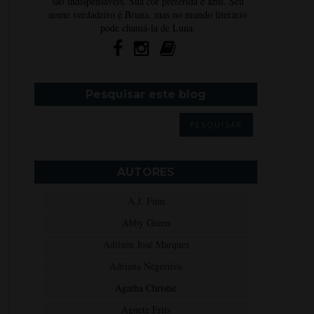
são indispensáveis. Sua cor preferida é azul. Seu
nome verdadeiro é Bruna, mas no mundo literário
pode chamá-la de Luna.
Pesquisar este blog
AUTORES
A.J. Finn
Abby Green
Adilson José Marques
Adriana Negreiros
Agatha Christie
Agnete Friis