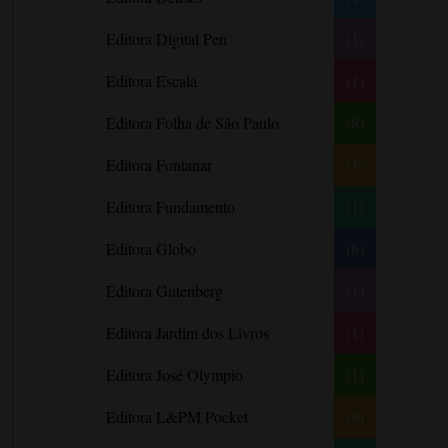
Barbara Freethy
Editora Digital Pen
(1)
Barbara Leigh
Editora Escala
(1)
Barbara Wallace
Blythe Gifford
Editora Folha de São Paulo
(8)
Bram Stoker
Editora Fontanar
(1)
Bronwyn Williams
Editora Fundamento
(1)
Brooke e Keith Desserich
Bráulio Bessa
Editora Globo
(6)
C. J. Tudor
Editora Gutenberg
(1)
Caio Fernando Abreu
Editora Jardim dos Livros
(1)
Candace Camp
Cara Colter
Editora José Olympio
(1)
Carina Rissi
Editora L&PM Pocket
(9)
Carla Madeira