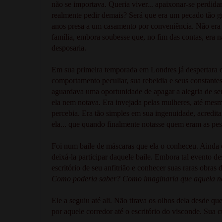
não se importava. Queria viver... apaixonar-se perdid
realmente pedir demais? Será que era um pecado tão gr
anos presa a um casamento por conveniência. Não era o
família, embora soubesse que, no fim das contas, era 
desposaria.
Em sua primeira temporada em Londres já despertara o 
comportamento peculiar, sua rebeldia e seus constante
aguardava uma oportunidade de apagar a alegria de se
ela nem notava. Era invejada pelas mulheres, até mes
percebia. Era tão simples em sua ingenuidade, acredi
ela... que quando finalmente notasse quem eram as pess
Foi num baile de máscaras que ela o conheceu. Ainda e
deixá-la participar daquele baile. Embora tal evento d
escritório de seu anfitrião e conhecer suas raras obra
Como poderia saber? Como imaginaria que aquela no
Ele a seguiu até ali. Não tirava os olhos dela desde qu
por aquele corredor até o escritório do visconde. Sua 