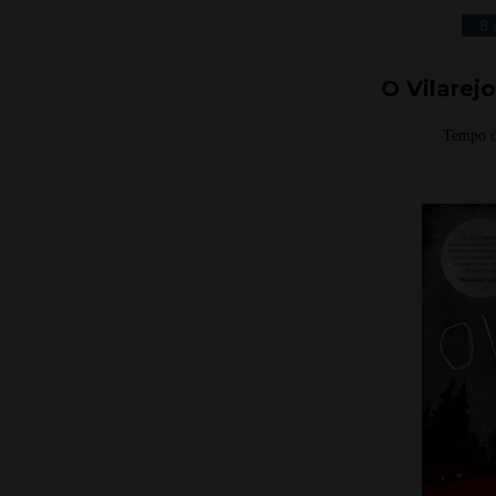
8 
O Vilarej
Tempo d