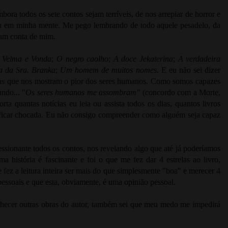
bora todos os sete contos sejam terríveis, de nos arrepiar de horror e
u em minha mente. Me pego lembrando de todo aquele pesadelo, da
aram conta de mim.
, Velma e Vonda
;
O negro caolho
;
A doce Jekaterina
;
A verdadeira
a da Sra. Branka
;
Um homem de muitos nomes
. E eu não sei dizer
rias que nos mostram o pior dos seres humanos. Como somos capazes
ndo... "
Os seres humanos me assombram"
(concordo com a Morte,
rta quantas notícias eu leia ou assista todos os dias, quantos livros
 ficar chocada. Eu não consigo compreender como alguém seja capaz
essionante todos os contos, nos revelando algo que até já poderíamos
 história é fascinante e foi o que me fez dar 4 estrelas ao livro,
 fez a leitura inteira ser mais do que simplesmente "boa" e merecer 4
essoais e que esta, obviamente, é uma opinião pessoal.
nhecer outras obras do autor, também sei que meu medo me impedirá