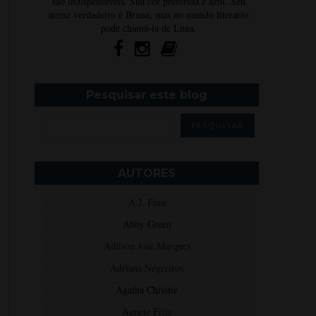
são indispensáveis. Sua cor preferida é azul. Seu
nome verdadeiro é Bruna, mas no mundo literário
pode chamá-la de Luna.
Pesquisar este blog
AUTORES
A.J. Finn
Abby Green
Adilson José Marques
Adriana Negreiros
Agatha Christie
Agnete Friis