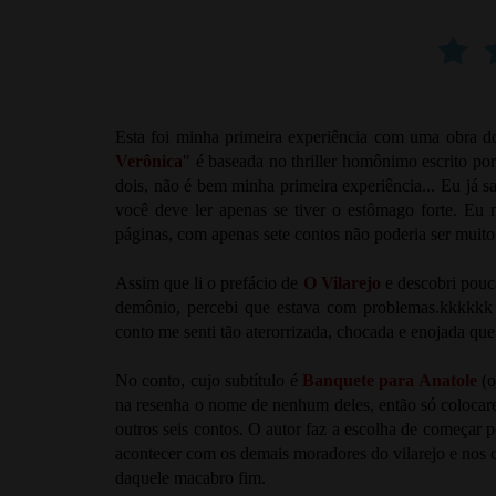
Esta foi minha primeira experiência com uma obra d
Verônica
" é baseada no thriller homônimo escrito por 
dois, não é bem minha primeira experiência... Eu já sa
você deve ler apenas se tiver o estômago forte. Eu
páginas, com apenas sete contos não poderia ser muito 
Assim que li o prefácio de
O Vilarejo
e descobri pouca
demônio, percebi que estava com problemas.kkkkkk 
conto me senti tão aterorrizada, chocada e enojada que
No conto, cujo subtítulo é
Banquete para Anatole
(o
na resenha o nome de nenhum deles, então só colocare
outros seis contos. O autor faz a escolha de começar p
acontecer com os demais moradores do vilarejo e nos 
daquele macabro fim.