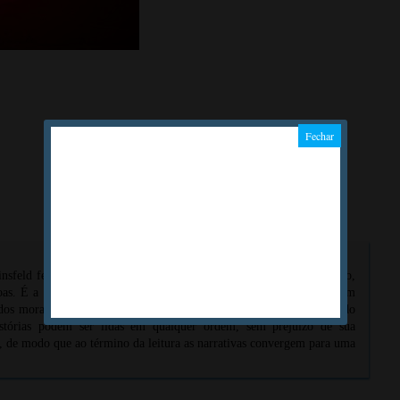
sfeld fez a ligação de cada um dos pecados capitais a um demônio,
as. É a partir daí que Raphael Montes cria sete histórias situadas em
 dos moradores do lugar, e pouco a pouco o próprio vilarejo vai sendo
stórias podem ser lidas em qualquer ordem, sem prejuízo de sua
 de modo que ao término da leitura as narrativas convergem para uma