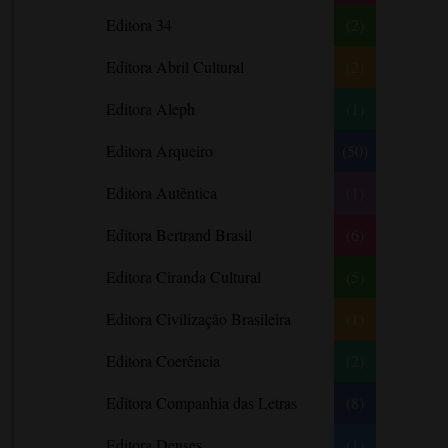
Literatura Nigeriana
Literatura Norueguesa
André Aciman
Editora 34
(2)
Literatura Portuguesa
Literatura Russa
Angela Marsons
Literatura norte-
Editora Abril Cultural
(2)
Anne Frank
americana
Anne Gracie
Editora Aleph
(1)
Anne Hampson
Editora Arqueiro
(50)
Anne Mather
Editora Autêntica
(1)
Annie Barrows
Antoine de Saint-Exupéry
Editora Bertrand Brasil
(6)
Antônio Fagundes
Editora Ciranda Cultural
(5)
Anuradha Roy
Editora Civilização Brasileira
(1)
Ariano Suassuna
Ayòbámi Adébáyò
Editora Coerência
(2)
B. A. Paris
Editora Companhia das Letras
(8)
Babi A. Sette
Editora Deuses
(1)
Barbara Delinsky