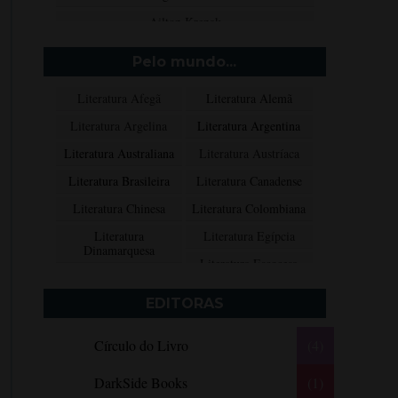
Ailton Krenak
Aimée de Jongh
Pelo mundo...
Aione Simões
Literatura Afegã
Literatura Alemã
Akapoeta
Literatura Argelina
Literatura Argentina
Albert Camus
Literatura Australiana
Literatura Austríaca
Aleksandr Púchkin
Literatura Brasileira
Literatura Canadense
Alexandre Dumas Filho
Literatura Chinesa
Literatura Colombiana
Alice Walker
Literatura
Literatura Egípcia
Alma Katsu
Dinamarquesa
Literatura Escocesa
Aluísio Azevedo
Literatura Espanhola
Literatura Francesa
Alyson Noël
EDITORAS
Literatura Grega
Literatura Indiana
Amanda Lovelace
Círculo do Livro
(4)
Literatura Inglesa
Literatura Irlandesa
Ana Beatriz Barbosa Silva
Literatura Italiana
Literatura Mexicana
Ana Maria Machado
DarkSide Books
(1)