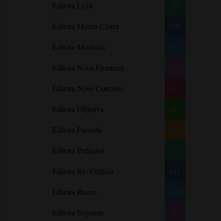
Editora Leya
(3)
Carlos Drummond de Andrade
Carmen O.
Editora Martin Claret
(25)
Carol Gregor
Editora Moderna
(1)
Carol Marinelli
Editora Nova Fronteira
(11)
Carol Townend
Carole Mortimer
Editora Novo Conceito
(7)
Caroline Linden
Editora Objetiva
(1)
Cassandra Gia
Editora Paralela
Castro Alves
(1)
Catherine Anderson
Editora Pedrazul
(2)
Celeste Bradley
Editora Rio Gráfica
(1)
Chantelle Shaw
Charles Dickens
Editora Rocco
(12)
Charlie Donlea
Editora Seguinte
(4)
Charlotte Brontë