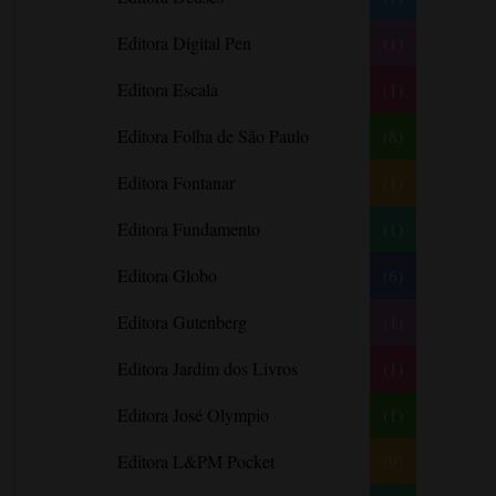
Barbara Freethy
Editora Digital Pen
(1)
Barbara Leigh
Editora Escala
(1)
Barbara Wallace
Blythe Gifford
Editora Folha de São Paulo
(8)
Bram Stoker
Editora Fontanar
(1)
Bronwyn Williams
Editora Fundamento
(1)
Brooke e Keith Desserich
Bráulio Bessa
Editora Globo
(6)
C. J. Tudor
Editora Gutenberg
(1)
Caio Fernando Abreu
Editora Jardim dos Livros
(1)
Candace Camp
Cara Colter
Editora José Olympio
(1)
Carina Rissi
Editora L&PM Pocket
(9)
Carla Madeira