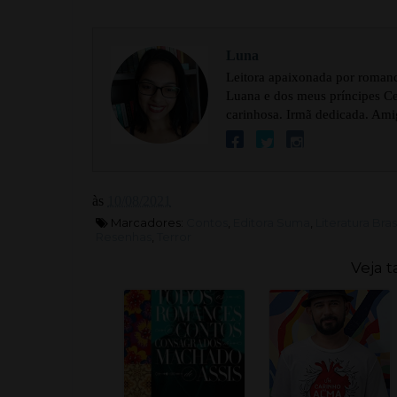
Luna
Leitora apaixonada por romance
Luana e dos meus príncipes Cel
carinhosa. Irmã dedicada. Ami
às
10/08/2021
Marcadores:
Contos
,
Editora Suma
,
Literatura Bras
Resenhas
,
Terror
Veja 