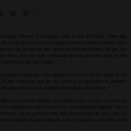
o Raphael Montes. Na verdade, como a série da Netflix "
Bom dia,
ele e pela Ilana Casoy e a própria série tem o roteiro assinado pelos
bia que era um escritor que aposta em histórias pesadas, do tipo que
 não tenho, mas me iludi acreditando que um livro de cerca de 100
assustador.rs Me iludi bonito!
s páginas depois que cada capítulo teria em seu título o nome de um
Eu não conseguia nem ler tais nomes e ao mergulhar no primeiro
 até agora não sei como consegui prosseguir com a leitura.
 título é o nome do demônio associado à gula, mas não vou escrever
i os subtítulos de cada conto), temos uma importante ligação com os
elo final... ou por parte do final. Nós sabemos logo de cara o que vai
contos seguintes ficamos sabendo o que se passou na vida deles
antes