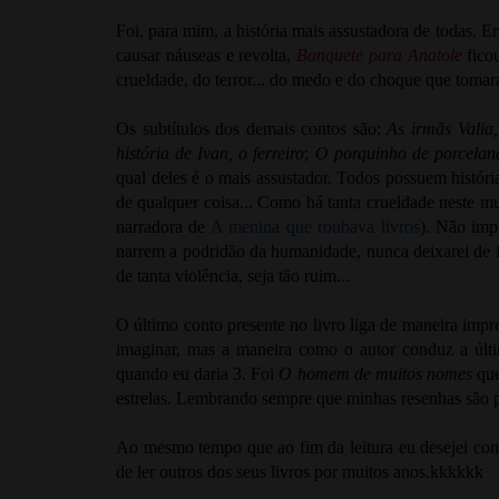
Foi, para mim, a história mais assustadora de todas. Em
causar náuseas e revolta,
Banquete para Anatole
fico
crueldade, do terror... do medo e do choque que tom
Os subtítulos dos demais contos são:
As irmãs Valia
história de Ivan, o ferreiro
;
O porquinho de porcelan
qual deles é o mais assustador. Todos possuem histó
de qualquer coisa... Como há tanta crueldade neste mu
narradora de
A menina que roubava livros
). Não impo
narrem a podridão da humanidade, nunca deixarei de
de tanta violência, seja tão ruim...
O último conto presente no livro liga de maneira impr
imaginar, mas a maneira como o autor conduz a última
quando eu daria 3. Foi
O homem de muitos nomes
que
estrelas. Lembrando sempre que minhas resenhas são p
Ao mesmo tempo que ao fim da leitura eu desejei co
de ler outros dos seus livros por muitos anos.kkkkkk