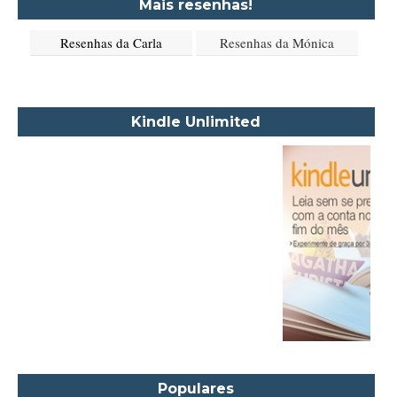
Mais resenhas!
Aione Simões
Resenhas da Carla
Resenhas da Mónica
Akapoeta
Albert Camus
Aleksandr Púchkin
Kindle Unlimited
Alexandre Dumas Filho
Alice Walker
Alma Katsu
Aluísio Azevedo
Alyson Noël
Amanda Lovelace
Ana Beatriz Barbosa Silva
Ana Maria Machado
André Aciman
Angela Marsons
Populares