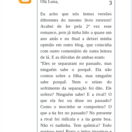
Olá Luna,
Eu acho que nós lemos versões
diferentes do mesmo livro rsrsrsrsr!
Acabei de ler pela 2ª vez esse
romance, pois já tinha lido a quase um
ano atrás e no final a deixei minha
opinião em outro blog, que coincidia
com outro comentário de outra leitora
de lá. E as dúvidas de ambas eram:
"Eles se separaram no passado, mas
ninguém sabe o porquê. Ela não
contou sobre a filha, mas ninguém
sabe porquê. Nem o relato do
sofrimento da separação foi dito. Ele
sofreu? Ninguém sabe! E a rival? O
que ela fez ou disse no passado?
Como o mocinho se comportou? O
que a tia fez no passado? No presente
a rival foi ridícula e a tia gente boa.
Não vi nadinha. Tem química? Todo
gostoso tem! Basta o leitor imaginar e