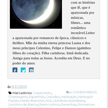
com as histórias
que lê, que é
apaixonada por
músicas,
filmes... uma
romântica
incurável.Leitor
a apaixonada por romances de época, clássicos e
thrillers. Mãe da minha eterna princesa Luana e dos
meus príncipes Celestino, Felipe e Damon (gatinhos
filhos do coração). Filha carinhosa. Irmã dedicada.
Amiga para todas as horas. Acredita em Deus. E no
poder do amor.
às
9/11/2010
4 COMENTÁRIOS
Marcadores:
Casamento
,
Chantagens
,
Espanhóis
,
Gravidez
,
Harlequin
,
Harlequin
Paixão
,
Helen Bianchin
,
Hot
,
Literatura Australiana
,
Livrinhos de Banca
,
Reencontros
,
Resenhas
,
Romances