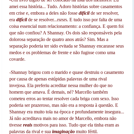
amei essa história... Tudo. Adoro histórias sobre casamentos
em crise e, embora a deles não fosse
difícil
de ser resolver,
era
difícil
de se resolver...rsrsrs. E tudo isso por falta de uma
coisa essencial num relacionamento: a confiança. E quem foi
que não confiou? A Shannay. Os dois são responsáveis pela
dolorosa separação de quatro anos atrás? Sim. Mas a
separação poderia ter sido evitada se Shannay encarasse seus
medos e os problemas de frente e não fugisse como uma
covarde.
-Shannay brigou com o marido e quase destruiu o casamento
por causa de apenas estúpidas palavras de uma rival
invejosa. Ela preferiu acreditar nessa mulher do que no
homem que amava. É demais, né? Marcello também
cometeu erros ao tentar resolver cada briga com sexo. Isso
poderia ser prazeroso, mas não era a resposta à questão. E
Shannay era muito tola na época e profundamente insegura...
Já não acreditava mais no amor de Marcello, embora não
tivesse
reais
motivos para isso. Tudo que ela tinha eram as
palavras da rival e sua
imaginação
muito fértil.