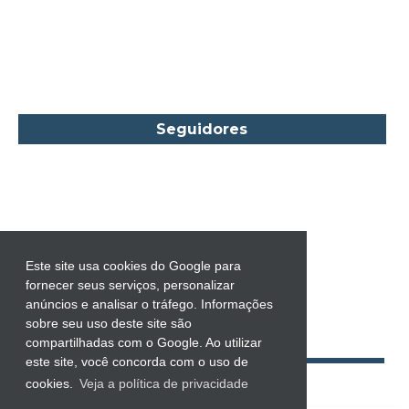
Carol Gregor
Carol Marinelli
Carol Townend
Carole Mortimer
Caroline Linden
Seguidores
Cassandra Gia
Castro Alves
Catherine Anderson
Celeste Bradley
Chantelle Shaw
Este site usa cookies do Google para
fornecer seus serviços, personalizar
Charles Dickens
anúncios e analisar o tráfego. Informações
Charlie Donlea
sobre seu uso deste site são
compartilhadas com o Google. Ao utilizar
Charlotte Brontë
este site, você concorda com o uso de
Charlotte Lamb
cookies.
Veja a política de privacidade
Chevy Stevens