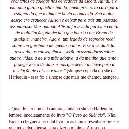
cochichos de colegas nos corredores da escola. Afinal, era
ela, uma garota quieta e tímida, quem precisava carregar o
estigma do que realmente havia acontecido. Seu maior
desejo era esquecer Allison e deixar para trás um passado
assombroso. Mas quando Allison foi levada para um centro
de reabilitação, ela decidiu que falaria com Brynn de
qualquer maneira. Agora, um legado de segredos recai
sobre um garotinho de apenas 5 anos. E se a verdade for
revelada, as consequências serão avassaladoras sobre
quatro vidas: a de sua mãe adotiva, a da menina que tentou
protegê-lo e a de duas irmãs que detêm a chave para a
revelação de coisas ocultas."
(sinopse copiada do site da
Harlequin - essa foi a sinopse que mais me chamou atenção.)
- Quando li o nome da autora, ainda no site da Harlequin,
lembrei imediatamente do livro "
O Peso do Silêncio
". Não.
Eu não cheguei a ler o tal livro, mas li uma resenha sobre ele
que me deixou tensa, para dizer o mínimo. A resenha