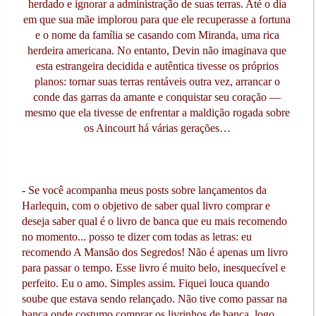
herdado e ignorar a administração de suas terras. Até o dia
em que sua mãe implorou para que ele recuperasse a fortuna
e o nome da família se casando com Miranda, uma rica
herdeira americana. No entanto, Devin não imaginava que
esta estrangeira decidida e autêntica tivesse os próprios
planos: tornar suas terras rentáveis outra vez, arrancar o
conde das garras da amante e conquistar seu coração —
mesmo que ela tivesse de enfrentar a maldição rogada sobre
os Aincourt há várias gerações…
- Se você acompanha meus posts sobre lançamentos da
Harlequin, com o objetivo de saber qual livro comprar e
deseja saber qual é o livro de banca que eu mais recomendo
no momento... posso te dizer com todas as letras: eu
recomendo A Mansão dos Segredos! Não é apenas um livro
para passar o tempo. Esse livro é muito belo, inesquecível e
perfeito. Eu o amo. Simples assim. Fiquei louca quando
soube que estava sendo relançado. Não tive como passar na
banca onde costumo comprar os livrinhos de banca, logo