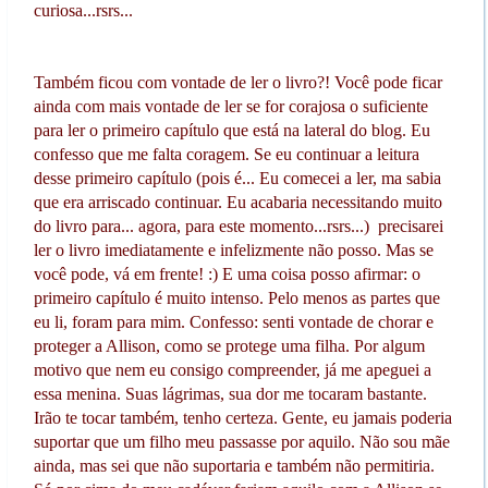
curiosa...rsrs...
Também ficou com vontade de ler o livro?! Você pode ficar
ainda com mais vontade de ler se for corajosa o suficiente
para ler o primeiro capítulo que está na lateral do blog. Eu
confesso que me falta coragem. Se eu continuar a leitura
desse primeiro capítulo (pois é... Eu comecei a ler, ma sabia
que era arriscado continuar. Eu acabaria necessitando muito
do livro para... agora, para este momento...rsrs...) precisarei
ler o livro imediatamente e infelizmente não posso. Mas se
você pode, vá em frente! :) E uma coisa posso afirmar: o
primeiro capítulo é muito intenso. Pelo menos as partes que
eu li, foram para mim. Confesso: senti vontade de chorar e
proteger a Allison, como se protege uma filha. Por algum
motivo que nem eu consigo compreender, já me apeguei a
essa menina. Suas lágrimas, sua dor me tocaram bastante.
Irão te tocar também, tenho certeza. Gente, eu jamais poderia
suportar que um filho meu passasse por aquilo. Não sou mãe
ainda, mas sei que não suportaria e também não permitiria.