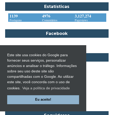
Brooke e Keith Desserich
Estatísticas
Bráulio Bessa
1139
4976
3,127,274
C. J. Tudor
Postagens
Comentários
Pageviews
Caio Fernando Abreu
Facebook
Candace Camp
Cara Colter
Carina Rissi
Este site usa cookies do Google para
Instagram
Carla Madeira
fornecer seus serviços, personalizar
Carlos Drummond de Andrade
anúncios e analisar o tráfego. Informações
sobre seu uso deste site são
Carmen O.
compartilhadas com o Google. Ao utilizar
Carol Gregor
este site, você concorda com o uso de
cookies.
Veja a política de privacidade
Carol Marinelli
Carol Townend
Eu aceito!
Carole Mortimer
Caroline Linden