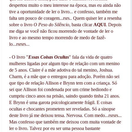
despertou muito o meu interesse na época, mas eu ainda não
tive a oportunidade de ler o livro... e confesso, também me
falta um pouco de coragem...rsrs.. Quem quiser ler a resenha
sobre o livro
O Peso do Silêncio
, basta clicar
AQUI
. Depois
me diga se você não ficou morrendo de vontade de ler o
livro e ao mesmo tempo morrendo de medo de fazê-
lo...rsrsrs...
- O livro "
Essas Coisas Ocultas
" fala da vida de quatro
mulheres ligadas por algum tipo de relação com um menino
de 5 anos. Claire é a mãe adotiva do tal menino, Joshua.
Charm, é a mãe que o entregou para adoção. Porém não sei
que tipo de relação Allison e Brynn tem com a criança. Só
sei que Allison foi condenada por um crime hediondo e
cumpriu cinco anos na prisão, saindo quando tinha 21 anos.
E Brynn é uma garota psicologicamente frágil. E coisas
ocultas e chocantes prometem ser reveladas. Só a sinopse
deste livro já me deixou tensa. Nervosa. Com medo...rsrsrs...
Mas confesso que também me deixou com muita vontade de
ler o livro. Talvez por eu ser uma pessoa bastante