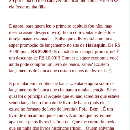
Só por cima do meu cadáver fariam aquilo com a Allison se
ela fosse minha filha.
E agora, para quem leu o primeiro capítulo (ou não, mas
mesmo assim deseja o livro), ficou com vontade de lê-lo e
deseja matar a vontade... Saiba que o livro está com uma
super promoção de lançamento no site da
Harlequin
. De R$
39,90 por...
R$ 29,90
!!! É ou não é uma super promoção? É
um desconto de R$ 10,00!!! Com esta super economia você
ainda pode comprar um livro de banca, sabia? Existem
lançamentos de banca que custam menos de dez reais. :)
E por falar em livrinhos de banca... Falarei agora sobre os
lançamentos de banca que chamaram minha atenção. Sabe
qual foi o principal?! Aquele que eu não acreditei que estava
sendo lançado no formato de livro de banca (pois ele já
existe no formato de livro de livraria). Foi... Bem... É um
livro de uma autora que eu amo. A autora que fez eu me
apaixonar pelos livros históricos... Que me curou do medo
que eu tinha dos livros históricos (risos)... Quem adivinha