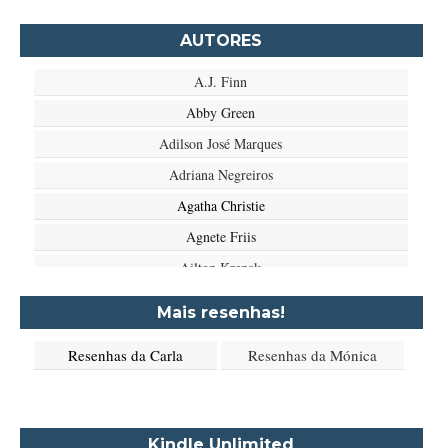
AUTORES
A.J. Finn
Abby Green
Adilson José Marques
Adriana Negreiros
Agatha Christie
Agnete Friis
Ailton Krenak
Aimée de Jongh
Mais resenhas!
Aione Simões
Resenhas da Carla
Resenhas da Mónica
Akapoeta
Albert Camus
Aleksandr Púchkin
Kindle Unlimited