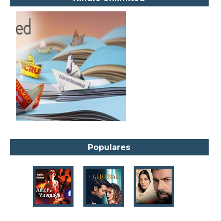
Alexandre Dumas Filho
Alice Walker
Alma Katsu
Aluísio Azevedo
Alyson Noël
Amanda Lovelace
Ana Beatriz Barbosa Silva
Ana Maria Machado
André Aciman
Angela Marsons
Populares
Anne Frank
Anne Gracie
Anne Hampson
Anne Mather
Annie Barrows