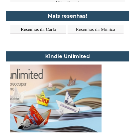
Ailton Krenak
Aimée de Jongh
Mais resenhas!
Aione Simões
Resenhas da Carla
Resenhas da Mónica
Akapoeta
Albert Camus
Aleksandr Púchkin
Kindle Unlimited
Alexandre Dumas Filho
Alice Walker
Alma Katsu
Aluísio Azevedo
Alyson Noël
Amanda Lovelace
Ana Beatriz Barbosa Silva
Ana Maria Machado
André Aciman