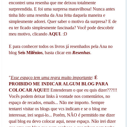
encontrei uma resenha que me deixou totalmente
surpreendida. E foi uma surpresa maravilhosa! Nunca antes
tinha lido uma resenha da Ana feita daquela maneira e
simplesmente adorei. Quer saber o motivo da surpresa? E de
eu ter ficado simplesmente fascinada? Você pode descobrir
meu motivo, clicando
AQUI
. :D
E para conhecer todos os livros já resenhados pela Ana no
blog
Seis Milênios
, basta clicar em
Resenhas
.
"
Esse espaço tem uma regra muito importante
:
É
PROIBIDO ME INDICAR ALGUM BLOG PARA
COLOCAR AQUI!!!
Entenderam o que eu quis dizer???!!!
Vocês podem deixar links à vontade nos comentários, no
espaço de recados, emails... Não me importo. Sempre
tentarei visitar os blogs que vcs indicam e se o blog me
interessar, irei segui-lo... Porém, NÃO é permitido me dizer
qual blog eu devo colocar aqui, nesse espaço. Não irei dizer