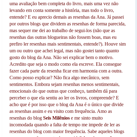
uma avaliação bem completa do livro, mais uma vez não
levando em conta somente a história, mas todo o livro,
entende? E eu aprecio demais as resenhas da Ana. Já passei
por outros blogs que dividem as resenhas de forma parecida,
mas sequer me dei ao trabalho de segui-los (não que as
resenhas das outras blogueiras não fossem boas, mas eu
prefiro ler resenhas mais sentimentais, entende?). Houve sim
um ou outro que achei legal, mas não gostei tanto quanto
gosto do blog da Ana. Não sei explicar bem o motivo.
Acredito que seja o modo como ela escreve. Ela consegue
fazer cada parte da resenha ficar em harmonia com a outra.
Como posso explicar? Não fica algo mecânico, sem
sentimentos. Embora sejam resenhas menos sentimentais,
emocionais do que outras que conheço, também dá para
perceber o que ela sentiu ao ler os livros, compreende? E
acho que é por isso que o blog da Ana é o único que divide
as resenhas assim e eu visito com frequência. Amo as
resenhas do blog
Seis Milênios
e me sinto muito
incomodada quando a falta de tempo me impede de ler as
resenhas do blog com maior frequência. Sabe aqueles blogs