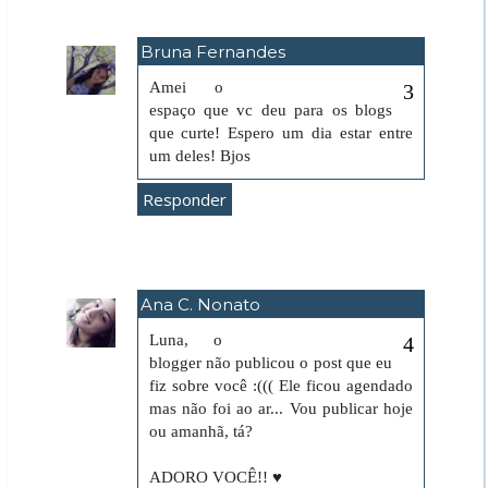
Bruna Fernandes
28 de novembro de 2011 às 11:31
Amei o
espaço que vc deu para os blogs
que curte! Espero um dia estar entre
um deles! Bjos
Responder
Ana C. Nonato
2 de dezembro de 2011 às 02:46
Luna, o
blogger não publicou o post que eu
fiz sobre você :((( Ele ficou agendado
mas não foi ao ar... Vou publicar hoje
ou amanhã, tá?
ADORO VOCÊ!! ♥