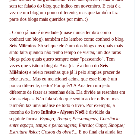
sem ter falado do blog que indico em novembro. E esta é a
vez de um blog um pouco diferente, mas que também faz
parte dos blogs mais queridos por mim. :)
- Como já não é novidade (quase nunca lembro como
conheci um blog), também não lembro como conheci o blog
Seis Milênios
. Só sei que ele é um dos blogs dos quais mais
sinto falta quando não tenho tempo de visitar, um dos raros
blogs pelos quais quero sempre estar "passeando". Tem
vezes que visito o blog da Ana (ela é a dona do
Seis
Milênios
) e releio resenhas que já li pelo simples prazer de
reler...rsrs... Mas eu mencionei acima que esse blog é um
pouco diferente, certo? Por quê?! A Ana tem um jeito
diferente de fazer as resenhas dela. Ela divide as resenhas em
várias etapas. Não fala só do que sentiu ao ler o livro, mas
também faz uma análise de todo o livro. Por exemplo, a
resenha do livro
Infinito - Alyson Noël
é dividida da
seguinte forma:
Espaço; Tempo; Personagens; Coerência
entre espaço, tempo e personagens; Enredo; Capa; Sinopse;
Estrutura física; Gostou da obra?...
E no final ela ainda faz