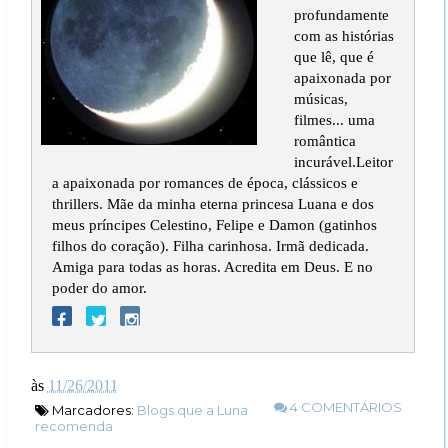
profundamente
com as histórias
que lê, que é
apaixonada por
músicas,
filmes... uma
romântica
incurável.Leitor
a apaixonada por romances de época, clássicos e
thrillers. Mãe da minha eterna princesa Luana e dos
meus príncipes Celestino, Felipe e Damon (gatinhos
filhos do coração). Filha carinhosa. Irmã dedicada.
Amiga para todas as horas. Acredita em Deus. E no
poder do amor.
às
11/26/2011
4 COMENTÁRIOS
Marcadores:
Blogs que a Luna
recomenda