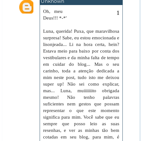
Unknown
27 de novembro de 2011 às 07:59
Oh, meu
Deus!!! *-*'
Luna, querida! Puxa, que maravilhosa
surpresa! Sabe, eu estou emocionada e
lisonjeada... Li na hora certa, hein?
Estava meio para baixo por conta dos
vestibulares e da minha falta de tempo
em cuidar do blog... Mas o seu
carinho, toda a atenção dedicada a
mim neste post, tudo isto me deixou
super up! Não sei como explicar,
mas... Luna, muiiiiiiito obrigada
mesmo! Não tenho palavras
suficientes nem gestos que possam
representar o que este momento
significa para mim. Você sabe que eu
sempre que posso leio as suas
resenhas, e ver as minhas tão bem
cotadas em seu blog, para mim, é