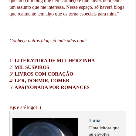
que amo um blog que nem conheço e que talvez nem tenha
um assunto que me interessa. Nesse espaço, só haverá blogs
que realmente tem algo que os torna especiais para mim."
Conheça outros blogs já indicados aqui:
1º
LITERATURA DE MULHERZINHA
2º
MIL SUSPIROS
3º
LIVROS COM CORAÇÃO
4º
LER, DORMIR, COMER
5º
APAIXONADA POR ROMANCES
Bjs e até logo! :)
Luna
Uma leitora que
se envolve