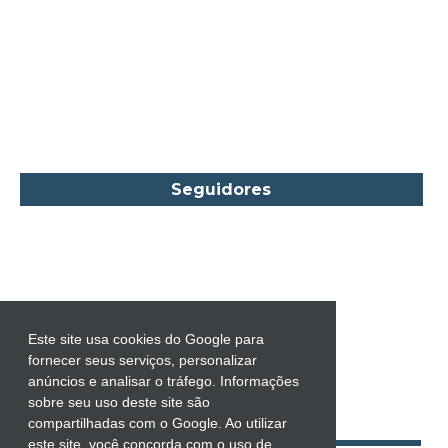
Carmen O.
Carol Gregor
Carol Marinelli
Carol Townend
Carole Mortimer
Caroline Linden
Seguidores
Cassandra Gia
Castro Alves
Catherine Anderson
Celeste Bradley
Chantelle Shaw
Este site usa cookies do Google para
fornecer seus serviços, personalizar
Charles Dickens
anúncios e analisar o tráfego. Informações
Charlie Donlea
sobre seu uso deste site são
compartilhadas com o Google. Ao utilizar
Charlotte Brontë
este site, você concorda com o uso de