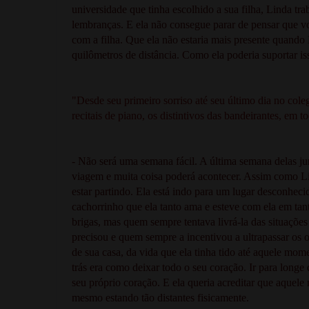
universidade que tinha escolhido a sua filha, Linda tr
lembranças. E ela não consegue parar de pensar que vo
com a filha. Que ela não estaria mais presente quando
quilômetros de distância. Como ela poderia suportar is
"Desde seu primeiro sorriso até seu último dia no colegi
recitais de piano, os distintivos das bandeirantes, em t
- Não será uma semana fácil. A última semana delas jun
viagem e muita coisa poderá acontecer. Assim como Lin
estar partindo. Ela está indo para um lugar desconhe
cachorrinho que ela tanto ama e esteve com ela em ta
brigas, mas quem sempre tentava livrá-la das situações
precisou e quem sempre a incentivou a ultrapassar os 
de sua casa, da vida que ela tinha tido até aquele mom
trás era como deixar todo o seu coração. Ir para longe
seu próprio coração. E ela queria acreditar que aquele 
mesmo estando tão distantes fisicamente.