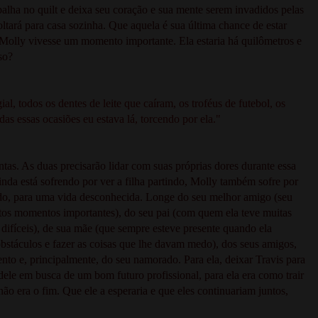
abalha no quilt e deixa seu coração e sua mente serem invadidos pelas
ltará para casa sozinha. Que aquela é sua última chance de estar
 Molly vivesse um momento importante. Ela estaria há quilômetros e
so?
al, todos os dentes de leite que caíram, os troféus de futebol, os
odas essas ocasiões eu estava lá, torcendo por ela."
tas. As duas precisarão lidar com suas próprias dores durante essa
da está sofrendo por ver a filha partindo, Molly também sofre por
cido, para uma vida desconhecida. Longe do seu melhor amigo (seu
ntos momentos importantes), do seu pai (com quem ela teve muitas
 difíceis), de sua mãe (que sempre esteve presente quando ela
obstáculos e fazer as coisas que lhe davam medo), dos seus amigos,
ento e, principalmente, do seu namorado. Para ela, deixar Travis para
 dele em busca de um bom futuro profissional, para ela era como trair
não era o fim. Que ele a esperaria e que eles continuariam juntos,