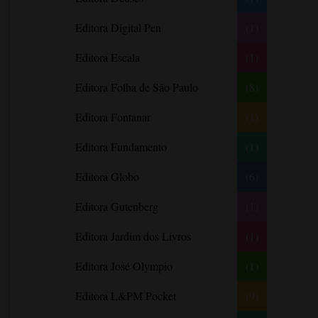
Barbara Freethy
Editora Digital Pen
(1)
Barbara Leigh
Editora Escala
(1)
Barbara Wallace
Blythe Gifford
Editora Folha de São Paulo
(8)
Bram Stoker
Editora Fontanar
(1)
Bronwyn Williams
Editora Fundamento
(1)
Brooke e Keith Desserich
Bráulio Bessa
Editora Globo
(6)
C. J. Tudor
Editora Gutenberg
(1)
Caio Fernando Abreu
Editora Jardim dos Livros
(1)
Candace Camp
Cara Colter
Editora José Olympio
(1)
Carina Rissi
Editora L&PM Pocket
(9)
Carla Madeira