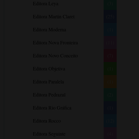
Editora Leya
(3)
Carlos Drummond de Andrade
Carmen O.
Editora Martin Claret
(25)
Carol Gregor
Editora Moderna
(1)
Carol Marinelli
Editora Nova Fronteira
(11)
Carol Townend
Carole Mortimer
Editora Novo Conceito
(7)
Caroline Linden
Editora Objetiva
(1)
Cassandra Gia
Editora Paralela
Castro Alves
(1)
Catherine Anderson
Editora Pedrazul
(2)
Celeste Bradley
Editora Rio Gráfica
(1)
Chantelle Shaw
Charles Dickens
Editora Rocco
(12)
Charlie Donlea
Editora Seguinte
(4)
Charlotte Brontë