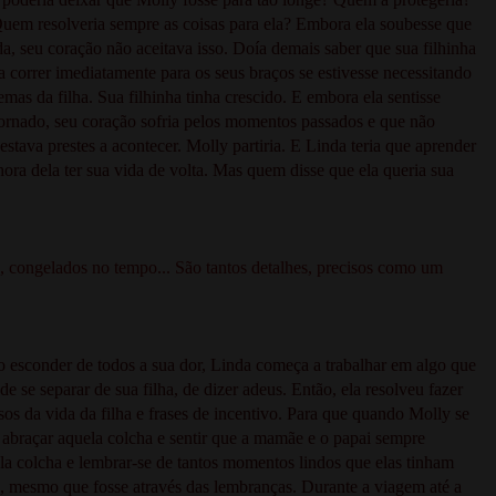
uem resolveria sempre as coisas para ela? Embora ela soubesse que
, seu coração não aceitava isso. Doía demais saber que sua filhinha
a correr imediatamente para os seus braços se estivesse necessitando
mas da filha. Sua filhinha tinha crescido. E embora ela sentisse
tornado, seu coração sofria pelos momentos passados e que não
stava prestes a acontecer. Molly partiria. E Linda teria que aprender
hora dela ter sua vida de volta. Mas quem disse que ela queria sua
 congelados no tempo... São tantos detalhes, precisos como um
o esconder de todos a sua dor, Linda começa a trabalhar em algo que
 se separar de sua filha, de dizer adeus. Então, ela resolveu fazer
s da vida da filha e frases de incentivo. Para que quando Molly se
 abraçar aquela colcha e sentir que a mamãe e o papai sempre
ela colcha e lembrar-se de tantos momentos lindos que elas tinham
s, mesmo que fosse através das lembranças. Durante a viagem até a