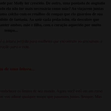
dade por Molly ter crescido. De outro, uma pontada de angústia
ando ela não for mais necessária como mãe? Ao viajarem juntas
uma colcha com os retalhos de roupas que ela guardou de sua
feite de fantasia. Ao unir cada pedacinho, ela descobre que
nter ambas, mãe e filha, com o coração aquecido por muito
tempo...
é a leitura perfeita para mulheres que encontram no artesanato a
iração para a vida.
s de uma leitora...
estabelecer os limites de seu mundo. Agora você está em um rumo
pre vou adorar qualquer tempo que passemos juntas. Sempre. Mas