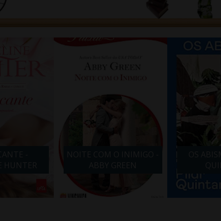
ANTE -
NOITE COM O INIMIGO -
OS ABIS
E HUNTER
ABBY GREEN
QUI