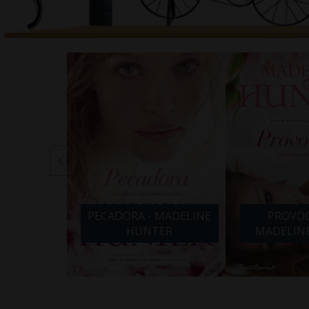
 MADELINE
PECADORA - MADELINE
PROVOC
ER
HUNTER
MADELIN