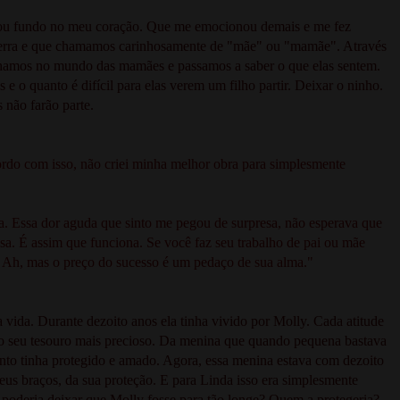
avou fundo no meu coração. Que me emocionou demais e me fez
Terra e que chamamos carinhosamente de "mãe" ou "mamãe". Através
ulhamos no mundo das mamães e passamos a saber o que elas sentem.
 o quanto é difícil para elas verem um filho partir. Deixar o ninho.
 não farão parte.
rdo com isso, não criei minha melhor obra para simplesmente
a. Essa dor aguda que sinto me pegou de surpresa, não esperava que
asa. É assim que funciona. Se você faz seu trabalho de pai ou mãe
...] Ah, mas o preço do sucesso é um pedaço de sua alma."
 vida. Durante dezoito anos ela tinha vivido por Molly. Cada atitude
 Do seu tesouro mais precioso. Da menina que quando pequena bastava
tanto tinha protegido e amado. Agora, essa menina estava com dezoito
seus braços, da sua proteção. E para Linda isso era simplesmente
 poderia deixar que Molly fosse para tão longe? Quem a protegeria?