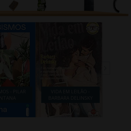
MOS - PILAR
VIDA EM LEILÃO -
LÍRIOS
NTANA
BARBARA DELINSKY
CA