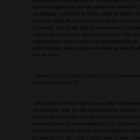
Quem enxugaria suas lágrimas quando ela chorasse? Q
era chegado o momento de Molly cuidar da própria vida
estaria tão longe do seu alcance, que Molly não poderi
de consolo, que ela não poderia mais resolver os proble
orgulho da moça linda e maravilhosa que ela tinha se 
voltariam mais. Seu coração sofria pela despedida que e
a fazer alguma outra coisa que não fosse ser mãe. Era 
vida de volta?
"Quando fecho os olhos, consigo ver tantos momentos,
retrato instantâneo [...]"
- Sem saber como dizer adeus para a filha e procurand
ela ama fazer: quilt. Ela não sabia um modo adequado de
uma colcha de retalhos, com os momentos mais precioso
sentisse sozinha ou com saudades de casa, ela pudesse
estariam com ela, para que ela pudesse olhar para aqu
passado juntas e que sempre fariam parte de suas vida