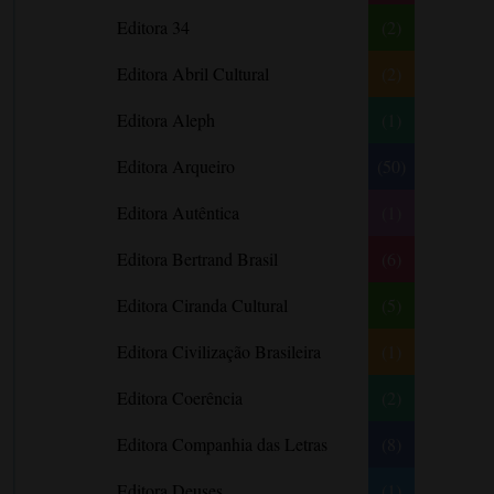
Literatura Nigeriana
Literatura Norueguesa
André Aciman
Editora 34
(2)
Literatura Portuguesa
Literatura Russa
Angela Marsons
Literatura norte-
Editora Abril Cultural
(2)
Anne Frank
americana
Anne Gracie
Editora Aleph
(1)
Anne Hampson
Editora Arqueiro
(50)
Anne Mather
Editora Autêntica
(1)
Annie Barrows
Antoine de Saint-Exupéry
Editora Bertrand Brasil
(6)
Antônio Fagundes
Editora Ciranda Cultural
(5)
Anuradha Roy
Editora Civilização Brasileira
(1)
Ariano Suassuna
Ayòbámi Adébáyò
Editora Coerência
(2)
B. A. Paris
Editora Companhia das Letras
(8)
Babi A. Sette
Editora Deuses
(1)
Barbara Delinsky