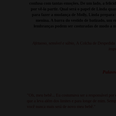
confusa com tantas emoções. De um lado, a felici
por vê-la partir. Qual será o papel de Linda qu
para fazer a mudança de Molly, Linda prepara 
menina. A barra do vestido de batizado, um en
lembranças podem ser costuradas de modo a ma
Afetuoso, sensível e sábio,
A Colcha de Despedida
insp
Palavra
"Oh, meu bebê... Eu costumava ser a responsável por 
que a leva além dos limites e para longe de mim. Sem
você nunca mais será de novo meu bebê."