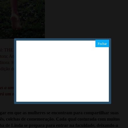
ginal: THE GOODBYE QUILT
tora: Ana Rodrigues
itora: Harlequin
dição de: 2013)
us a um pedaço de seu coração?
terá um modo consagrado de se expressar."
lugar em que as mulheres se encontram para compartilhar suas
ebês, colchas de comemoração. Cada qual costurada com muitos
ilha de Linda se prepara para entrar na faculdade, deixando-a