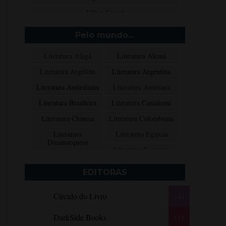
Ailton Krenak
Aimée de Jongh
Pelo mundo...
Aione Simões
Literatura Afegã
Literatura Alemã
Akapoeta
Literatura Argelina
Literatura Argentina
Albert Camus
Literatura Australiana
Literatura Austríaca
Aleksandr Púchkin
Literatura Brasileira
Literatura Canadense
Alexandre Dumas Filho
Literatura Chinesa
Literatura Colombiana
Alice Walker
Literatura
Literatura Egípcia
Alma Katsu
Dinamarquesa
Literatura Escocesa
Aluísio Azevedo
Literatura Espanhola
Literatura Francesa
Alyson Noël
EDITORAS
Literatura Grega
Literatura Indiana
Amanda Lovelace
Círculo do Livro
(4)
Literatura Inglesa
Literatura Irlandesa
Ana Beatriz Barbosa Silva
Literatura Italiana
Literatura Mexicana
Ana Maria Machado
DarkSide Books
(1)