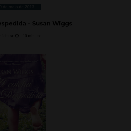
0 de maio de 2013
espedida - Susan Wiggs
 leitura:
10 minutos