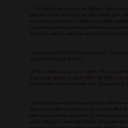
- Uma história que me arrancou lágrimas. Que se cr
entender melhor esses anjos que Deus manda para a 
das palavras, sentimentos e lágrimas da Linda, merg
O que elas guardam no mais profundo do coração delas e
Seguir um caminho diferente, um caminho do qual elas
"Como posso simplesmente deixá-la partir? Não conco
mandá-la para longe de mim."
"Já eu me sinto incapaz de me mover. Não estou pront
fosse ser tão intensa. Todos os filhos vão embora de c
corretamente, esse é o resultado final. Eles partem. [
- Linda está passando pelo momento mais difícil da sua
dela, cada escolha era em função de sua única filha.
olhar para o seu rosto para sorrir. Da menina que ela 
anos e indo para o outro lado do país. Para longe dos 
insuportável. Como ela poderia deixá-la partir? Como