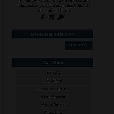
são indispensáveis. Sua cor preferida é azul. Seu
nome verdadeiro é Bruna, mas no mundo literário
pode chamá-la de Luna.
Pesquisar este blog
AUTORES
A.J. Finn
Abby Green
Adilson José Marques
Adriana Negreiros
Agatha Christie
Agnete Friis