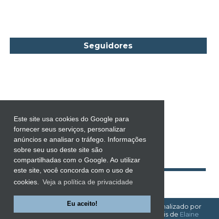
Carol Townend
Carole Mortimer
Caroline Linden
Seguidores
Cassandra Gia
Castro Alves
Catherine Anderson
Celeste Bradley
Chantelle Shaw
Este site usa cookies do Google para
fornecer seus serviços, personalizar
Charles Dickens
anúncios e analisar o tráfego. Informações
Charlie Donlea
sobre seu uso deste site são
compartilhadas com o Google. Ao utilizar
Charlotte Brontë
este site, você concorda com o uso de
Charlotte Lamb
cookies.
Veja a política de privacidade
Chevy Stevens
Eu aceito!
EMOÇÕES À FLOR DA PELE!
| Template personalizado por
Chimamanda Ngozi Adichie
Emoções à Flor da Pele
com base nos tutoriais de
Elaine