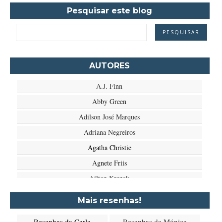
Pesquisar este blog
AUTORES
A.J. Finn
Abby Green
Adilson José Marques
Adriana Negreiros
Agatha Christie
Agnete Friis
Ailton Krenak
Aimée de Jongh
Mais resenhas!
Aione Simões
Resenhas da Carla
Resenhas da Mónica