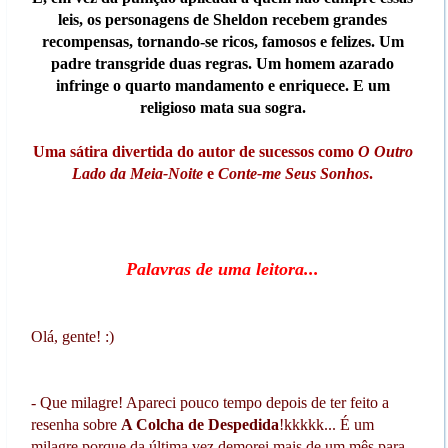
leis, os personagens de Sheldon recebem grandes
recompensas, tornando-se ricos, famosos e felizes. Um
padre transgride duas regras. Um homem azarado
infringe o quarto mandamento e enriquece. E um
religioso mata sua sogra.
Uma sátira divertida do autor de sucessos como
O Outro
Lado da Meia-Noite
e
Conte-me Seus Sonhos
.
Palavras de uma leitora...
Olá, gente! :)
- Que milagre! Apareci pouco tempo depois de ter feito a
resenha sobre
A Colcha de Despedida
!kkkkk... É um
milagre porque da última vez demorei mais de um mês para