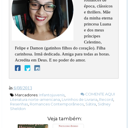
época, clássicos
e thrillers. Mãe
da minha eterna
princesa Luana
e dos meus
príncipes
Celestino,
Felipe e Damon (gatinhos filhos do coração). Filha
carinhosa. Irmã dedicada. Amiga para todas as horas.
Acredita em Deus. E no poder do amor.
às
6/08/2013
COMENTE AQUI
Marcadores:
Infantojuvenis
,
Literatura norte-americana
,
Livrinhos de Livraria
,
Record
,
Resenhas
,
Romances Contemporâneos
,
Sátira
,
Sidney
Sheldon
Veja também: