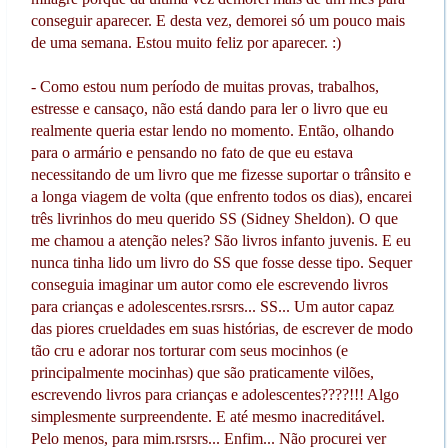
conseguir aparecer. E desta vez, demorei só um pouco mais
de uma semana. Estou muito feliz por aparecer. :)
- Como estou num período de muitas provas, trabalhos,
estresse e cansaço, não está dando para ler o livro que eu
realmente queria estar lendo no momento. Então, olhando
para o armário e pensando no fato de que eu estava
necessitando de um livro que me fizesse suportar o trânsito e
a longa viagem de volta (que enfrento todos os dias), encarei
três livrinhos do meu querido SS (Sidney Sheldon). O que
me chamou a atenção neles? São livros infanto juvenis. E eu
nunca tinha lido um livro do SS que fosse desse tipo. Sequer
conseguia imaginar um autor como ele escrevendo livros
para crianças e adolescentes.rsrsrs... SS... Um autor capaz
das piores crueldades em suas histórias, de escrever de modo
tão cru e adorar nos torturar com seus mocinhos (e
principalmente mocinhas) que são praticamente vilões,
escrevendo livros para crianças e adolescentes????!!! Algo
simplesmente surpreendente. E até mesmo inacreditável.
Pelo menos, para mim.rsrsrs... Enfim... Não procurei ver