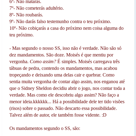
6º- Não matarás.
7º- Não cometerás adultério.
8º- Não roubarás.
9º- Não darás falso testemunho contra o teu próximo.
10º- Não cobiçarás a casa do próximo nem coisa alguma do
teu próximo.
- Mas segundo o nosso SS, isso não é verdade. Não são só
dez mandamentos. São doze. Moisés é que mentiu por
vergonha.
Como assim?
É simples. Moisés carregava três
tábuas de pedra, contendo os mandamentos, mas acabou
tropeçando e deixando uma delas cair e quebrar. Como
sentia muita vergonha de contar algo assim, nos enganou até
que o Sidney Sheldon decidiu abrir o jogo, nos contar toda a
verdade. Mas como ele descobriu algo assim? Não faço a
menor ideia.kkkkkk... Há a possibilidade dele ter tido visões
(risos) sobre o passado. Não descarto essa possibilidade.
Talvez além de autor, ele também fosse vidente. :D
Os mandamentos segundo o SS, são: