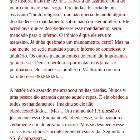
que história mais me fez rir... Talvez a do azarado. Ou a do
genro que matou sua sogra. Ou ainda a história de um
assassino "muito religioso" que não queria de modo algum
desobedecer o mandamento sobre não cometer adultério. Ele
acreditava que se desobedecesse esse mandamento, seria
mandado para o inferno. O irônico é que ele era um
assassino. Já tinha quebrado um mandamento, certo? Mas na
sua mente, só seria mandado para o inferno se cometesse o
adultério. Os outros mandamentos não eram tão importantes
quanto esse. Deus o perdoaria por matar, mas jamais o
perdoaria se ele cometesse adultério. Vá dormir com um
barulho desse!kkkkkkkk...
A história do azarado me arrancou muitas risadas. Nunca vi
uma pessoa tão azarada quanto aquele rapaz. E ele obedecia
todos os mandamentos. Imagina se ele não
obedecesse!kkkkk... Mas... Um momento!!! A questão é
justamente essa. Enquanto ele obedecesse, seria azarado e
certamente não demoraria a morrer. Mas se desobedecesse...
coisas maravilhosas aconteceriam em sua vida. Segundo o
SS, é claro.rsrsrs...