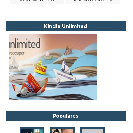
Akapoeta
Albert Camus
Aleksandr Púchkin
Kindle Unlimited
Alexandre Dumas Filho
Alice Walker
Alma Katsu
Aluísio Azevedo
Alyson Noël
Amanda Lovelace
Ana Beatriz Barbosa Silva
Ana Maria Machado
André Aciman
Angela Marsons
Populares
Anne Frank
Anne Gracie