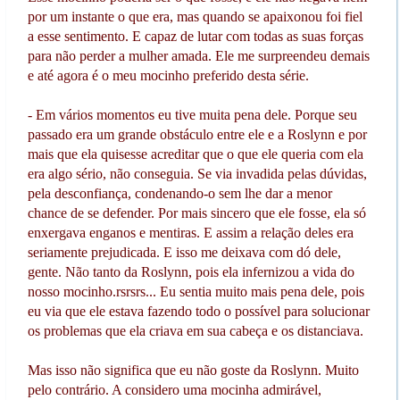
por um instante o que era, mas quando se apaixonou foi fiel
a esse sentimento. E capaz de lutar com todas as suas forças
para não perder a mulher amada. Ele me surpreendeu demais
e até agora é o meu mocinho preferido desta série.
- Em vários momentos eu tive muita pena dele. Porque seu
passado era um grande obstáculo entre ele e a Roslynn e por
mais que ela quisesse acreditar que o que ele queria com ela
era algo sério, não conseguia. Se via invadida pelas dúvidas,
pela desconfiança, condenando-o sem lhe dar a menor
chance de se defender. Por mais sincero que ele fosse, ela só
enxergava enganos e mentiras. E assim a relação deles era
seriamente prejudicada. E isso me deixava com dó dele,
gente. Não tanto da Roslynn, pois ela infernizou a vida do
nosso mocinho.rsrsrs... Eu sentia muito mais pena dele, pois
eu via que ele estava fazendo todo o possível para solucionar
os problemas que ela criava em sua cabeça e os distanciava.
Mas isso não significa que eu não goste da Roslynn. Muito
pelo contrário. A considero uma mocinha admirável,