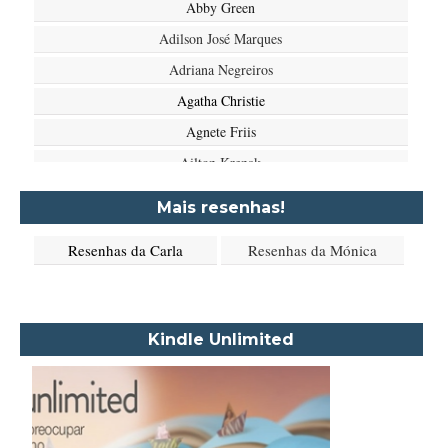
Abby Green
Adilson José Marques
Adriana Negreiros
Agatha Christie
Agnete Friis
Ailton Krenak
Aimée de Jongh
Mais resenhas!
Aione Simões
Resenhas da Carla
Resenhas da Mónica
Akapoeta
Albert Camus
Aleksandr Púchkin
Kindle Unlimited
Alexandre Dumas Filho
Alice Walker
Alma Katsu
Aluísio Azevedo