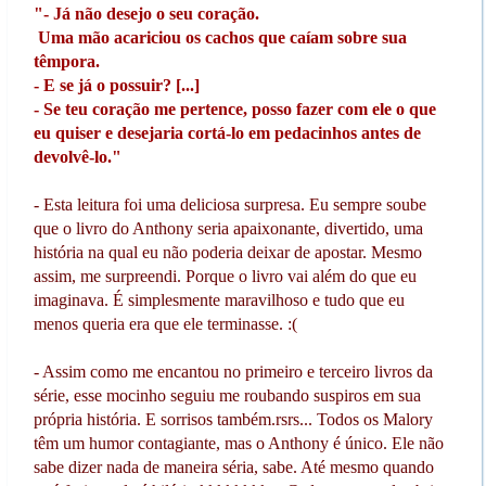
"- Já não desejo o seu coração.
Uma mão acariciou os cachos que caíam sobre sua
têmpora.
- E se já o possuir? [...]
- Se teu coração me pertence, posso fazer com ele o que
eu quiser e desejaria cortá-lo em pedacinhos antes de
devolvê-lo."
- Esta leitura foi uma deliciosa surpresa. Eu sempre soube
que o livro do Anthony seria apaixonante, divertido, uma
história na qual eu não poderia deixar de apostar. Mesmo
assim, me surpreendi. Porque o livro vai além do que eu
imaginava. É simplesmente maravilhoso e tudo que eu
menos queria era que ele terminasse. :(
- Assim como me encantou no primeiro e terceiro livros da
série, esse mocinho seguiu me roubando suspiros em sua
própria história. E sorrisos também.rsrs... Todos os Malory
têm um humor contagiante, mas o Anthony é único. Ele não
sabe dizer nada de maneira séria, sabe. Até mesmo quando