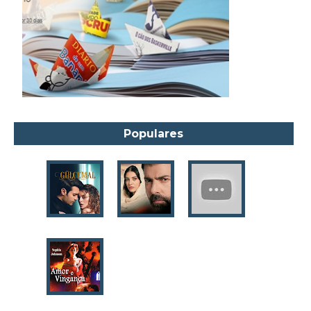
Alyson Noël
Amanda Lovelace
Ana Beatriz Barbosa Silva
Ana Maria Machado
André Aciman
Angela Marsons
Populares
Anne Frank
Anne Gracie
Anne Hampson
Anne Mather
Annie Barrows
Antoine de Saint-Exupéry
Antônio Fagundes
Anuradha Roy