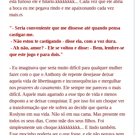
está furioso ele é hilário.kkkkkkkk... Cada vez que ele abria
a boca eu me pegava rindo e me apaixonando cada vez
mais.rs
"- Seria conveniente que me dissesse até quando pensa
castigar-me.
- Não estou te castigando - disse ela, com a voz dura.
- Ah não, amor? - Ele se voltou e disse: - Bem, lembre-se
que este jogo é para dois."
- Eu imaginava que seria muito difícil para qualquer mulher
fazer com o que o Anthony de repente desejasse deixar
aquela vida de libertinagem e inconsequências e mergulhar
nos
prazeres do casamento
. Ele sempre me pareceu o mais
difícil. Aquele mais agarrado a esse tipo de vida e menos
disposto a se deixar conquistar. E por isso foi um choque ver
a transformação que ele sofreu ao decidir que queria a
Roslynn em sua vida. Não só em sua cama. Mas presente em
todos os seus dias. Como mãe dos seus filhos. Foi
simplesmente um choque.kkkkkkkkk... E lindo também.
Esse mocinho poderia ser o que fosse, e ele não negava nem