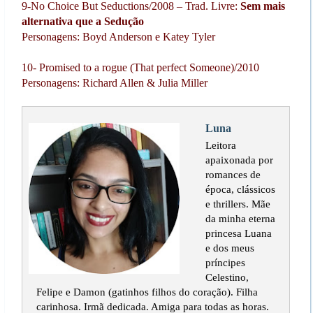
9-No Choice But Seductions/2008 – Trad. Livre:
Sem mais
alternativa que a Sedução
Personagens: Boyd Anderson e Katey Tyler
10- Promised to a rogue (That perfect Someone)/2010
Personagens: Richard Allen & Julia Miller
Luna
Leitora
apaixonada por
romances de
época, clássicos
e thrillers. Mãe
da minha eterna
princesa Luana
e dos meus
príncipes
Celestino,
Felipe e Damon (gatinhos filhos do coração). Filha
carinhosa. Irmã dedicada. Amiga para todas as horas.