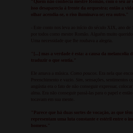
"Quem não conhecia mestre Romão, com o seu ar ci
isso desaparecia à frente da orquestra; então a vid
olhar acendia-se, o riso iluminava-se; era outro."
- Este conto nos leva ao início do século XIX, ano de
por todos como mestre Romão. Alguém muito querido pe
Uma necessidade que lhe roubava a alegria.
"[...] mas a verdade é esta: a causa da melancoli
traduzir o que sentia."
Ele amava a música.
Como poucos
. Era nela que enco
Preenchimento e vazio.
Sim
, sensações, sentimentos c
angústia era o fato de não conseguir expressar, coloc
alma. Era não conseguir passá-las para o papel e entã
tocavam em sua mente.
"Parece que há duas sortes de vocação, as que têm 
representam uma luta constante e estéril entre o 
homens."