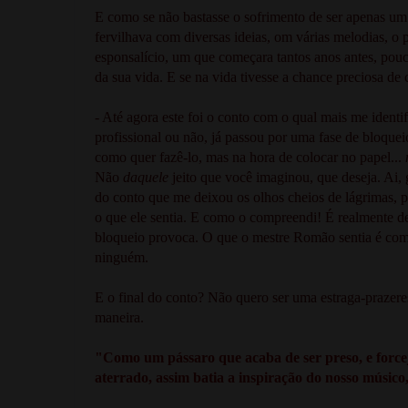
E como se não bastasse o sofrimento de ser apenas um
fervilhava com diversas ideias, om várias melodias, o 
esponsalício, um que começara tantos anos antes, pouc
da sua vida. E se na vida tivesse a chance preciosa d
- Até agora este foi o conto com o qual mais me identifi
profissional ou não, já passou por uma fase de bloquei
como quer fazê-lo, mas na hora de colocar no papel...
Não
daquele
jeito que você imaginou, que deseja. Ai, g
do conto que me deixou os olhos cheios de lágrimas, po
o que ele sentia. E como o compreendi! É realmente de
bloqueio provoca. O que o mestre Romão sentia é comp
ninguém.
E o final do conto? Não quero ser uma estraga-prazeres
maneira.
"Como um pássaro que acaba de ser preso, e forcej
aterrado, assim batia a inspiração do nosso músic