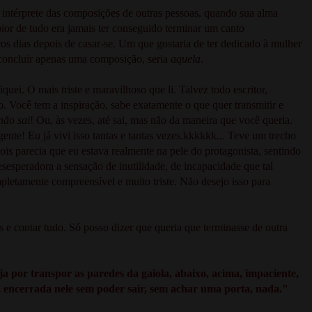
 intérprete das composições de outras pessoas, quando sua alma
pior de tudo era jamais ter conseguido terminar um canto
os dias depois de casar-se. Um que gostaria de ter dedicado à mulher
e concluir apenas uma composição, seria
aquela
.
quei. O mais triste e maravilhoso que li. Talvez todo escritor,
o. Você tem a inspiração, sabe exatamente o que quer transmitir e
não sai
! Ou, às vezes, até sai, mas não da maneira que você queria.
ente! Eu já vivi isso tantas e tantas vezes.kkkkkk... Teve um trecho
is parecia que eu estava realmente na pele do protagonista, sentindo
sesperadora a sensação de inutilidade, de incapacidade que tal
letamente compreensível e muito triste. Não desejo isso para
 e contar tudo. Só posso dizer que queria que terminasse de outra
a por transpor as paredes da gaiola, abaixo, acima, impaciente,
o, encerrada nele sem poder sair, sem achar uma porta, nada."