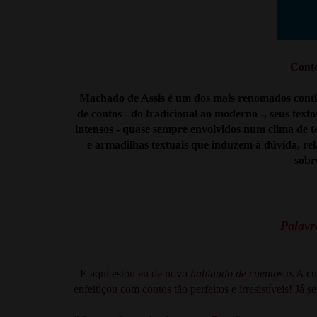
Conto
Machado de Assis é um dos mais renomados contista
de contos - do tradicional ao moderno -, seus text
intensos - quase sempre envolvidos num clima de te
e armadilhas textuais que induzem à dúvida, relat
sobr
Palavra
- E aqui estou eu de novo
hablando de cuentos
.rs A c
enfeitiçou com contos tão perfeitos e irresistíveis! Já 