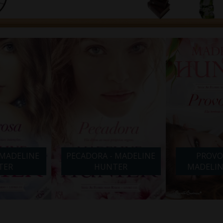
- MADELINE
PROVOCANTE -
NOITE COM
TER
MADELINE HUNTER
ABB