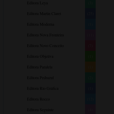
Editora Leya
(3)
Carlos Drummond de Andrade
Carmen O.
Editora Martin Claret
(25)
Carol Gregor
Editora Moderna
(1)
Carol Marinelli
Editora Nova Fronteira
(11)
Carol Townend
Carole Mortimer
Editora Novo Conceito
(7)
Caroline Linden
Editora Objetiva
(1)
Cassandra Gia
Editora Paralela
Castro Alves
(1)
Catherine Anderson
Editora Pedrazul
(2)
Celeste Bradley
Editora Rio Gráfica
(1)
Chantelle Shaw
Charles Dickens
Editora Rocco
(12)
Charlie Donlea
Editora Seguinte
(4)
Charlotte Brontë