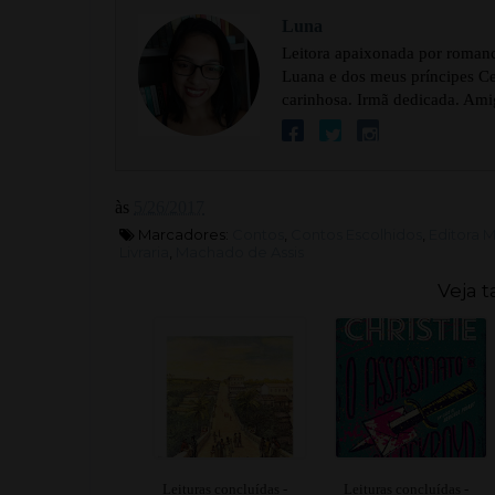
Luna
Leitora apaixonada por romance
Luana e dos meus príncipes Cel
carinhosa. Irmã dedicada. Ami
às
5/26/2017
Marcadores:
Contos
,
Contos Escolhidos
,
Editora M
Livraria
,
Machado de Assis
Veja 
Leituras concluídas -
Leituras concluídas -