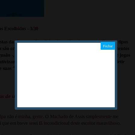
s Escolhidos - 3/30
s da literatura brasileira. Transitando entre os diversos tipos
os são originais e complexos. São contos cheios de acontecimentos
nsão -, repletos de personagens polêmicos e ambíguos e de jogos
ivizando a maior parte das ideias e levando o leitor a refletir
e suas "certezas".
s de uma leitora...
ulpa não é minha, gente. O Machado de Assis simplesmente me
sei que em breve serei fã incondicional deste escritor maravilhoso.