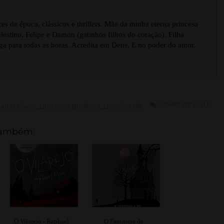
s de época, clássicos e thrillers. Mãe da minha eterna princesa
estino, Felipe e Damon (gatinhos filhos do coração). Filha
ga para todas as horas. Acredita em Deus. E no poder do amor.
COMENTE AQUI
artin Claret
,
Literatura Brasileira
,
Livrinhos de
também:
O Vilarejo - Raphael
O Fantasma de