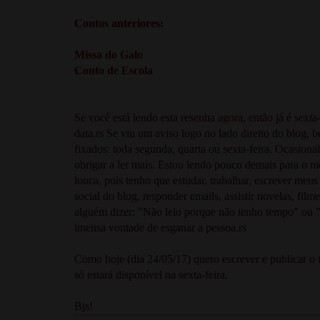
Contos anteriores:
Missa do Galo
Conto de Escola
Se você está lendo esta resenha agora, então já é sexta
data.rs Se viu um aviso logo no lado direito do blog, b
fixados: toda segunda, quarta ou sexta-feira. Ocasion
obrigar a ler mais. Estou lendo pouco demais para o m
louca, pois tenho que estudar, trabalhar, escrever meus p
social do blog, responder emails, assistir novelas, film
alguém dizer: "Não leio porque não tenho tempo" ou 
imensa vontade de esganar a pessoa.rs
Como hoje (dia 24/05/17) quero escrever e publicar o 
só estará disponível na sexta-feira.
Bjs!