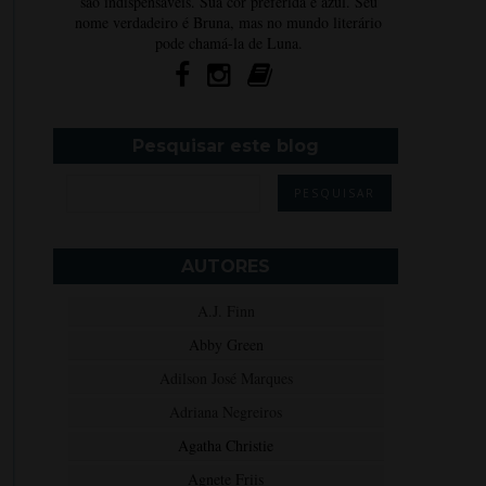
são indispensáveis. Sua cor preferida é azul. Seu
nome verdadeiro é Bruna, mas no mundo literário
pode chamá-la de Luna.
Pesquisar este blog
AUTORES
A.J. Finn
Abby Green
Adilson José Marques
Adriana Negreiros
Agatha Christie
Agnete Friis