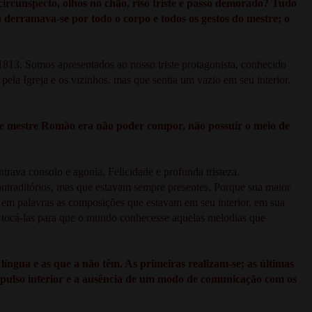
rcunspecto, olhos no chão, riso triste e passo demorado? Tudo
a derramava-se por todo o corpo e todos os gestos do mestre; o
 1813. Somos apresentados ao nosso triste protagonista, conhecido
la Igreja e os vizinhos, mas que sentia um vazio em seu interior.
a de mestre Romão era não poder compor, não possuir o meio de
ntrava consolo e agonia. Felicidade e profunda tristeza.
ontraditórios, mas que estavam sempre presentes. Porque sua maior
ar em palavras as composições que estavam em seu interior, em sua
o tocá-las para que o mundo conhecesse aquelas melodias que
língua e as que a não têm. As primeiras realizam-se; as últimas
impulso interior e a ausência de um modo de comunicação com os