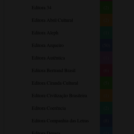
Literatura Nigeriana
Literatura Norueguesa
André Aciman
Editora 34
(2)
Literatura Portuguesa
Literatura Russa
Angela Marsons
Literatura norte-
Editora Abril Cultural
(2)
Anne Frank
americana
Anne Gracie
Editora Aleph
(1)
Anne Hampson
Editora Arqueiro
(50)
Anne Mather
Editora Autêntica
(1)
Annie Barrows
Antoine de Saint-Exupéry
Editora Bertrand Brasil
(6)
Antônio Fagundes
Editora Ciranda Cultural
(5)
Anuradha Roy
Editora Civilização Brasileira
(1)
Ariano Suassuna
Ayòbámi Adébáyò
Editora Coerência
(2)
B. A. Paris
Editora Companhia das Letras
(8)
Babi A. Sette
Editora Deuses
(1)
Barbara Delinsky