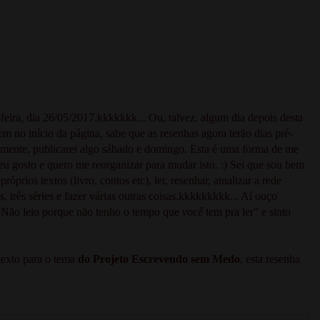
-feira, dia 26/05/2017.kkkkkkk... Ou, talvez, algum dia depois desta
em no início da página, sabe que as resenhas agora terão dias pré-
almente, publicarei algo sábado e domingo. Esta é uma forma de me
eu gosto e quero me reorganizar para mudar isto. :) Sei que sou bem
róprios textos (livro, contos etc), ler, resenhar, atualizar a rede
es, três séries e fazer várias outras coisas.kkkkkkkkk... Aí ouço
"Não leio porque não tenho o tempo que
você
tem pra ler" e sinto
texto para o tema
do Projeto Escrevendo sem Medo
, esta resenha