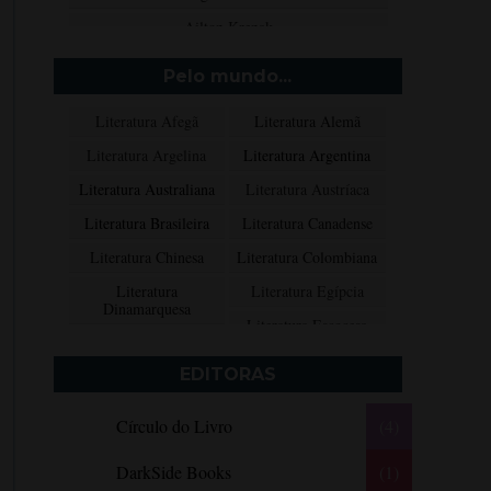
Ailton Krenak
Aimée de Jongh
Pelo mundo...
Aione Simões
Literatura Afegã
Literatura Alemã
Akapoeta
Literatura Argelina
Literatura Argentina
Albert Camus
Literatura Australiana
Literatura Austríaca
Aleksandr Púchkin
Literatura Brasileira
Literatura Canadense
Alexandre Dumas Filho
Literatura Chinesa
Literatura Colombiana
Alice Walker
Literatura
Literatura Egípcia
Alma Katsu
Dinamarquesa
Literatura Escocesa
Aluísio Azevedo
Literatura Espanhola
Literatura Francesa
Alyson Noël
EDITORAS
Literatura Grega
Literatura Indiana
Amanda Lovelace
Círculo do Livro
(4)
Literatura Inglesa
Literatura Irlandesa
Ana Beatriz Barbosa Silva
Literatura Italiana
Literatura Mexicana
Ana Maria Machado
DarkSide Books
(1)