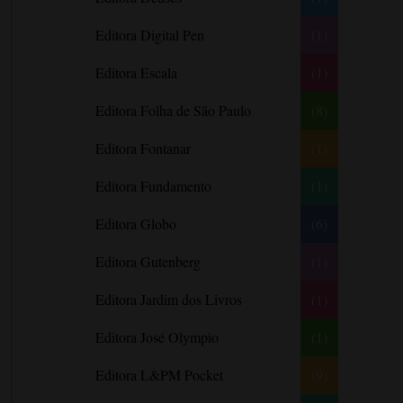
Barbara Freethy
Editora Digital Pen
(1)
Barbara Leigh
Editora Escala
(1)
Barbara Wallace
Blythe Gifford
Editora Folha de São Paulo
(8)
Bram Stoker
Editora Fontanar
(1)
Bronwyn Williams
Editora Fundamento
(1)
Brooke e Keith Desserich
Bráulio Bessa
Editora Globo
(6)
C. J. Tudor
Editora Gutenberg
(1)
Caio Fernando Abreu
Editora Jardim dos Livros
(1)
Candace Camp
Cara Colter
Editora José Olympio
(1)
Carina Rissi
Editora L&PM Pocket
(9)
Carla Madeira