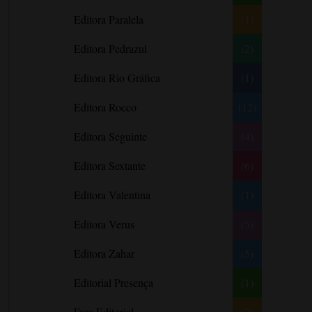
Editora Paralela
Castro Alves
(1)
Catherine Anderson
Editora Pedrazul
(2)
Celeste Bradley
Editora Rio Gráfica
(1)
Chantelle Shaw
Charles Dickens
Editora Rocco
(12)
Charlie Donlea
Editora Seguinte
(4)
Charlotte Brontë
Editora Sextante
(6)
Charlotte Lamb
Chevy Stevens
Editora Valentina
(1)
Chimamanda Ngozi Adichie
Editora Verus
(5)
Choderlos de Laclos
Editora Zahar
(5)
Christina Dalcher
Clarice Lispector
Editorial Presença
(1)
Colleen Hoover
Faro Editorial
(2)