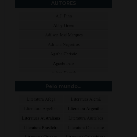
AUTORES
A.J. Finn
Abby Green
Adilson José Marques
Adriana Negreiros
Agatha Christie
Agnete Friis
Ailton Krenak
Aimée de Jongh
Pelo mundo...
Aione Simões
Literatura Afegã
Literatura Alemã
Akapoeta
Literatura Argelina
Literatura Argentina
Albert Camus
Literatura Australiana
Literatura Austríaca
Aleksandr Púchkin
Literatura Brasileira
Literatura Canadense
Alexandre Dumas Filho
Literatura Chinesa
Literatura Colombiana