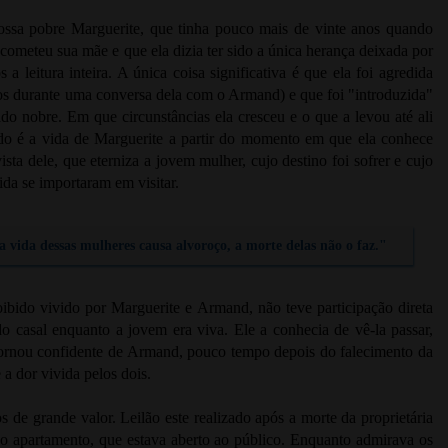
nossa pobre Marguerite, que tinha pouco mais de vinte anos quando
ometeu sua mãe e que ela dizia ter sido a única herança deixada por
leitura inteira. A única coisa significativa é que ela foi agredida
s durante uma conversa dela com o Armand) e que foi "introduzida"
do nobre. Em que circunstâncias ela cresceu e o que a levou até ali
o é a vida de Marguerite a partir do momento em que ela conhece
ta dele, que eterniza a jovem mulher, cujo destino foi sofrer e cujo
da se importaram em visitar.
 vida dessas mulheres causa alvoroço, a morte delas não o faz."
ibido vivido por Marguerite e Armand, não teve participação direta
 casal enquanto a jovem era viva. Ele a conhecia de vê-la passar,
tornou confidente de Armand, pouco tempo depois do falecimento da
a dor vivida pelos dois.
de grande valor. Leilão este realizado após a morte da proprietária
r o apartamento, que estava aberto ao público. Enquanto admirava os