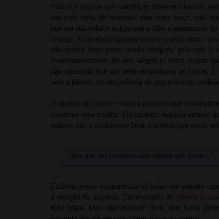
móveis e objetos que continham diferentes iniciais, t
sua curta vida, ele recordou uma outra moça, cuja tri
que em sua velhice exigiu que a filha a sustentasse
criança. A inocência daquele rosto e o sofrimento vis
não queria fazer parte, sendo obrigada pela mãe a s
momentaneamente lhe deu alegria (a única alegria qu
não querendo que um bebê atrapalhasse as coisas, a
veio a falecer, em decorrência do procedimento realiza
A história de Louise e outras situações que testemunho
condenar uma mulher. Foi também naquela menina que
embora não a conhecesse bem, a tristeza que sentia pel
"Por que nos faríamos mais rígidos que Cristo?"
Embora tivesse comparecido ao leilão por simples curi
a atenção do narrador. Um exemplar de
Manon Lesca
todo lugar. Mas algo naquele livro, que havia perte
pagando por ele um preço bem acima do normal.