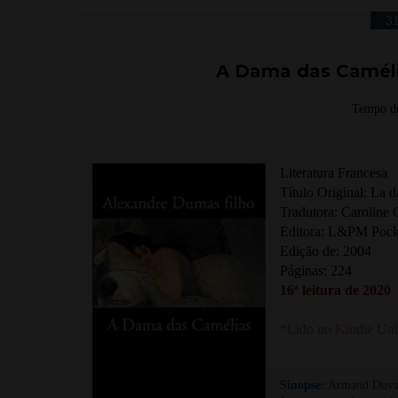
3
A Dama das Caméli
Tempo de
Literatura Francesa
Título Original: La 
Tradutora: Caroline
Editora: L&PM Pock
Edição de: 2004
Páginas: 224
16ª leitura de 2020
*Lido no Kindle Unl
Sinopse:
Armand Duval 