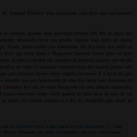
a de Armand Duval e seria justamente esse livro que aproximaria
va no exterior, quando uma separação amarga pôs fim ao amor que
tamente, desejando rever sua amada, segurar suas mãos no último
po. Assim, transtornado pelo sofrimento, ele descobriu que todos os
 o livro que tinha dado à Marguerite também estava entre os bens
, foi até a casa dele (do narrador da história) suplicar que ele lhe
ara tê-lo de volta. O narrador, comovido pela dor daquele jovem, não
 que para Armand aquele objeto significava muito. É a partir daí que
 o narrador que será testemunha de uma das cenas mais dolorosas do
s Uivantes
. Por não ter visto Marguerite em seus últimos momentos,
á estava enterrada, então vocês podem ter uma ideia do que ele vai
e ao morro dos ventos uivantes e à dor do Heathcliff pela morte da
que eu a pudesse rever, e que jamais a verei novamente. [...] não
ta! Morta! Pensando em mim, escrevendo e dizendo o meu nome,