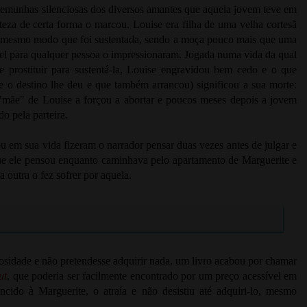
estemunhas silenciosas dos diversos amantes que aquela jovem teve em
steza de certa forma o marcou. Louise era filha de uma velha cortesã
 do mesmo modo que foi sustentada, sendo a moça pouco mais que uma
ível para qualquer pessoa o impressionaram. Jogada numa vida da qual
e prostituir para sustentá-la, Louise engravidou bem cedo e o que
e o destino lhe deu e que também arrancou) significou a sua morte:
 "mãe" de Louise a forçou a abortar e poucos meses depois a jovem
do pela parteira.
u em sua vida fizeram o narrador pensar duas vezes antes de julgar e
 ele pensou enquanto caminhava pelo apartamento de Marguerite e
a outra o fez sofrer por aquela.
osidade e não pretendesse adquirir nada, um livro acabou por chamar
ut
, que poderia ser facilmente encontrado por um preço acessível em
ncido à Marguerite, o atraía e não desistiu até adquiri-lo, mesmo