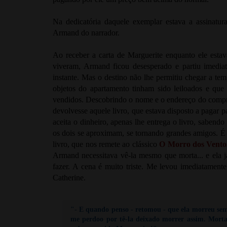
Na dedicatória daquele exemplar estava a assinatur
Armand do narrador.
Ao receber a carta de Marguerite enquanto ele esta
viveram, Armand ficou desesperado e partiu imedia
instante. Mas o destino não lhe permitiu chegar a tem
objetos do apartamento tinham sido leiloados e que
vendidos. Descobrindo o nome e o endereço do comprador
devolvesse aquele livro, que estava disposto a pagar p
aceita o dinheiro, apenas lhe entrega o livro, sabendo
os dois se aproximam, se tornando grandes amigos. É
livro, que nos remete ao clássico
O Morro dos Vento
Armand necessitava vê-la mesmo que morta... e ela j
fazer. A cena é muito triste. Me levou imediatament
Catherine.
"- E quando penso - retomou - que ela morreu sem 
me perdoo por tê-la deixado morrer assim. Mor