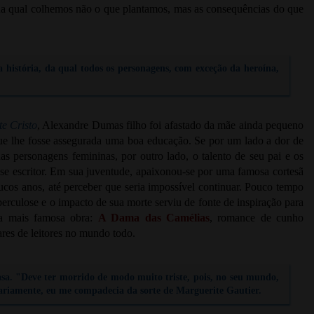
 na qual colhemos não o que plantamos, mas as consequências do que
a história, da qual todos os personagens, com exceção da heroína,
e Cristo
, Alexandre Dumas filho foi afastado da mãe ainda pequeno
que lhe fosse assegurada uma boa educação. Se por um lado a dor de
as personagens femininas, por outro lado, o talento de seu pai e os
r-se escritor. Em sua juventude, apaixonou-se por uma famosa cortesã
os anos, até perceber que seria impossível continuar. Pouco tempo
uberculose e o impacto de sua morte serviu de fonte de inspiração para
ua mais famosa obra:
A Dama das Camélias
, romance de cunho
ares de leitores no mundo todo.
a. "Deve ter morrido de modo muito triste, pois, no seu mundo,
tariamente, eu me compadecia da sorte de Marguerite Gautier.