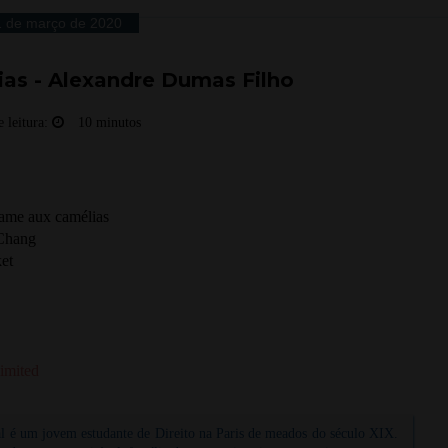
1 de março de 2020
as - Alexandre Dumas Filho
 leitura:
10 minutos
dame aux camélias
 Chang
et
imited
é um jovem estudante de Direito na Paris de meados do século XIX.