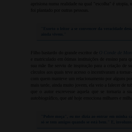
aprisiona numa realidade na qual "escolha" é utopia,
foi plantado por outras pessoas.
"Exorto o leitor a se convencer da veracidade dest
ainda vivem."
Filho bastardo do grande escritor de
O Conde de Mont
e matriculado em ótimas instituições de ensino para 
sua mãe lhe serviu de inspiração para a criação de su
círculos aos quais teve acesso o incentivaram a torna
com quem manteve um relacionamento por alguns pouc
mais tarde, ainda muito jovem, ela veio a falecer de t
que o autor escrevesse aquela que se tornaria a s
autobiográfico, que até hoje emociona milhares e milh
"Pobre moça", eu me dizia ao entrar em minha cas
só se tem amigos quando se está bem." E, involun