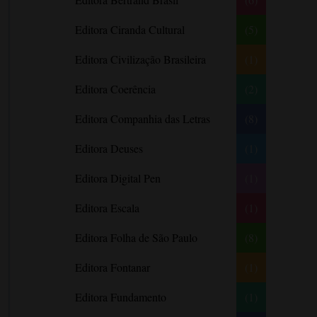
Antônio Fagundes
Editora Ciranda Cultural
(5)
Anuradha Roy
Editora Civilização Brasileira
(1)
Ariano Suassuna
Ayòbámi Adébáyò
Editora Coerência
(2)
B. A. Paris
Editora Companhia das Letras
(8)
Babi A. Sette
Editora Deuses
(1)
Barbara Delinsky
Barbara Freethy
Editora Digital Pen
(1)
Barbara Leigh
Editora Escala
(1)
Barbara Wallace
Blythe Gifford
Editora Folha de São Paulo
(8)
Bram Stoker
Editora Fontanar
(1)
Bronwyn Williams
Editora Fundamento
(1)
Brooke e Keith Desserich