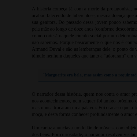
A história começa já com a morte da protagonista, 
acabou falecendo de tuberculose, mesma doença que ac
sua genitora. Do passado dessa jovem pouco sabemos a 
pela mãe ao longo de doze anos (conforme descobrimo
como cortesã naquele círculo social por um determina
não sabemos. Porque basicamente o que nos é contad
Armand Duval e são as lembranças dele, o ponto de vis
túmulo nenhum daqueles que tanto a "adoraram" em vi
"Marguerite era bela, mas assim como a requintada
O narrador dessa história, quem nos conta o amor pro
nos acontecimentos, nem sequer foi amigo próximo do
mas nunca trocaram uma palavra. Foi o acaso que o 
moça, e desta forma conhecer profundamente o amor e 
Um cartaz anunciava um leilão de móveis, com objetos 
dos bens. Por curiosidade, o narrador resolveu visita