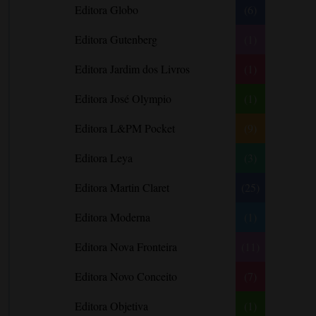
Bráulio Bessa
Editora Globo
(6)
C. J. Tudor
Editora Gutenberg
(1)
Caio Fernando Abreu
Editora Jardim dos Livros
(1)
Candace Camp
Cara Colter
Editora José Olympio
(1)
Carina Rissi
Editora L&PM Pocket
(9)
Carla Madeira
Editora Leya
(3)
Carlos Drummond de Andrade
Carmen O.
Editora Martin Claret
(25)
Carol Gregor
Editora Moderna
(1)
Carol Marinelli
Editora Nova Fronteira
(11)
Carol Townend
Carole Mortimer
Editora Novo Conceito
(7)
Caroline Linden
Editora Objetiva
(1)
Cassandra Gia