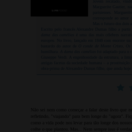
Jovem recatado, vindo
Marguerite Gautier, na
parisienses. Margueri
corresponde ao amor d
Mas o futuro dos dois a
Escrito pelo francês Alexandre Dumas filho a partir
dama das camélias
é uma das mais célebres narrat
europeu. No livro, lançado em 1848 com enorme suce
bastardo do autor de
O conde de Monte Cristo
,
Os 
humilhara.
A dama das camélias
foi adaptado para o c
Giuseppe Verdi. A engenhosidade da estrutura, a limp
antigas facetas da sociedade humana – a prostituição
obra-prima de Alexandre Dumas filho, que ainda hoje 
Não sei nem como começar a falar deste livro que 
refletindo, "viajando" para bem longe do "agora". Fiq
como a vida pode nos levar para tão longe dos nosso
colhe o que plantou. Mas... Nem sempre isso é verdade