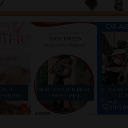
NOITE COM O INIMIGO -
OS ABISMOS - PILAR
ABBY GREEN
QUINTANA