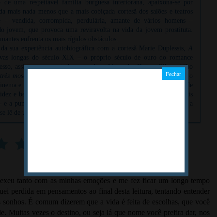
 de uma respeitável família burguesa interiorana, apaixona-se por
da mais nada menos que a mais cobiçada cortesã dos salões e teatros
te – vendida, corrompida, perdulária, amante de vários homens –
o jovem, que provoca uma reviravolta na vida da jovem prostituta.
mantes enfrenta os mais rígidos obstáculos.
 da sua experiência autobiográfica com a cortesã Marie Duplessis,
A
ivas longas do século XIX – o próprio século de ouro do romance
sso, assim como em toda a sua obra, Alexandre Dumas filho – filho
três mosqueteiros
– faz um ajuste de contas com a sociedade que o
inema e teatro inúmeras vezes, entre as quais na ópera La Traviata, de
idez e beleza do estilo, a honestidade no tratamento de uma das mais
 – e a pungência com que desvenda as hipocrisias humanas fazem-na a
se lê de um fôlego só.
mexeu tanto com as minhas emoções e me fez ficar um longo tempo
uei perdida em pensamentos ao final desta leitura, tentando entender
s sonhos. É comum dizerem que a vida é feita de escolhas, que você
. Muitas vezes o destino, ou seja lá que nome você prefira dar, nos