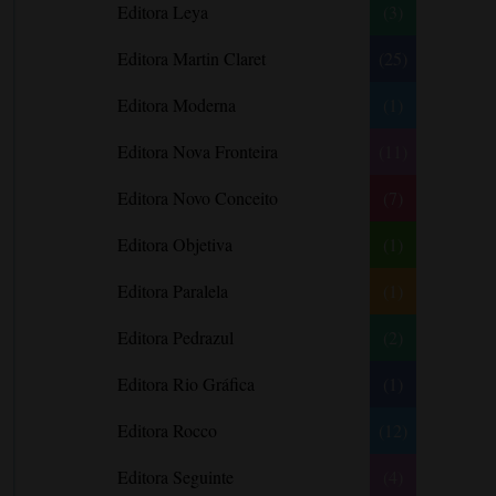
Editora Leya
(3)
Carlos Drummond de Andrade
Carmen O.
Editora Martin Claret
(25)
Carol Gregor
Editora Moderna
(1)
Carol Marinelli
Editora Nova Fronteira
(11)
Carol Townend
Carole Mortimer
Editora Novo Conceito
(7)
Caroline Linden
Editora Objetiva
(1)
Cassandra Gia
Editora Paralela
Castro Alves
(1)
Catherine Anderson
Editora Pedrazul
(2)
Celeste Bradley
Editora Rio Gráfica
(1)
Chantelle Shaw
Charles Dickens
Editora Rocco
(12)
Charlie Donlea
Editora Seguinte
(4)
Charlotte Brontë