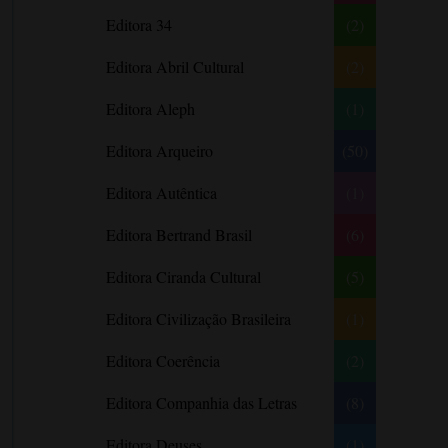
Literatura Nigeriana
Literatura Norueguesa
André Aciman
Editora 34
(2)
Literatura Portuguesa
Literatura Russa
Angela Marsons
Literatura norte-
Editora Abril Cultural
(2)
Anne Frank
americana
Anne Gracie
Editora Aleph
(1)
Anne Hampson
Editora Arqueiro
(50)
Anne Mather
Editora Autêntica
(1)
Annie Barrows
Antoine de Saint-Exupéry
Editora Bertrand Brasil
(6)
Antônio Fagundes
Editora Ciranda Cultural
(5)
Anuradha Roy
Editora Civilização Brasileira
(1)
Ariano Suassuna
Ayòbámi Adébáyò
Editora Coerência
(2)
B. A. Paris
Editora Companhia das Letras
(8)
Babi A. Sette
Editora Deuses
(1)
Barbara Delinsky