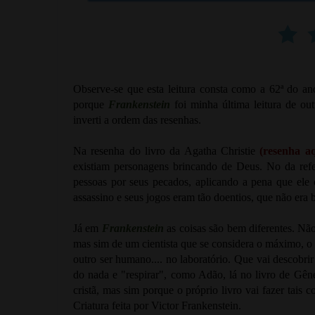
Observe-se que esta leitura consta como a 62ª do a
porque
Frankenstein
foi minha última leitura de o
inverti a ordem das resenhas.
Na resenha do livro da Agatha Christie
(
resenha a
existiam personagens brincando de Deus. No da refe
pessoas por seus pecados, aplicando a pena que ele
assassino e seus jogos eram tão doentios, que não er
Já em
Frankenstein
as coisas são bem diferentes. Não
mas sim de um cientista que se considera o máximo, o "
outro ser humano.... no laboratório. Que vai descobri
do nada e "respirar", como Adão, lá no livro de Gên
cristã, mas sim porque o próprio livro vai fazer tai
Criatura feita por Victor Frankenstein.