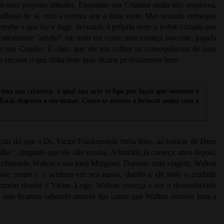
suas próprias atitudes. Enquanto sua Criatura ainda não respirava,
rgulhoso de si, com a certeza que a faria viver. Mas quando consegue
ercebe o que fez e foge, deixando à própria sorte o pobre coitado que
ecnicamente "adulto" em tudo era como uma criança inocente, jogada
seu Criador. É claro que ele iria colher as consequências de suas
 encarar o que tinha feito tudo ficaria perfeitamente bem.
 esta tua criatura, à qual tua arte te liga por laços que somente é
Estás disposto a me matar. Como te atreves a brincar assim com a
ias do que o Dr. Victor Frankenstein tinha feito, ao brincar de Deus
lho", fingindo que ele não existia. A história já começa anos depois,
iro chamado Walton e sua irmã Margaret. Durante uma viagem, Walton
se morto e o aceitam em seu navio, dando a ele todo o cuidado
e homem doente é Victor. Logo, Walton começa a ver o desconhecido
sso ficamos sabendo através das cartas que Walton escreve para a