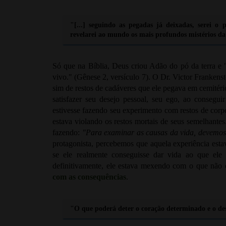
"[...] seguindo as pegadas já deixadas, serei o
revelarei ao mundo os mais profundos mistérios da
Só que na Bíblia, Deus criou Adão do pó da terra e 
vivo." (Gênese 2, versículo 7). O Dr. Victor Frankens
sim de restos de cadáveres que ele pegava em cemitério
satisfazer seu desejo pessoal, seu ego, ao consegu
estivesse fazendo seu experimento com restos de corpo
estava violando os restos mortais de seus semelhantes.
fazendo:
"Para examinar as causas da vida, devemos 
protagonista, percebemos que aquela experiência esta
se ele realmente conseguisse dar vida ao que ele e
definitivamente, ele estava mexendo com o que não d
com as consequências
.
"O que poderá deter o coração determinado e o d