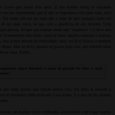
os (creio que foram dois anos, já não lembro bem), se tornando
cado em seu experimento que já não se importava com nada mais, nem
. Ele então cria um ser mais alto e forte do que qualquer outro ser
e de ser mais veloz, só que com a aparência de um monstro. Uma
uer pessoa. Só que sua criatura ainda não "respirava" e o livro não
or Frankenstein descobriu capaz de fazer alguém começar a respirar,
o, isso ocorre através de eletricidade, raios, sei lá.rs Nunca vi nenhum
nos filmes. Mas no livro, quando eu passei pela cena, não entendi como
ficou claro. Enfim...
magináveis, logrei descobrir a causa da geração da vida; e, mais
 morta."
 que tanto queria: sua criação estava viva. Ele tinha se tornado o
m ser humano), tinha realizado o seu sonho. E o que ele faz quando
erado.
covarde, um homem fraco e mimado, acostumado a ter o que queria,