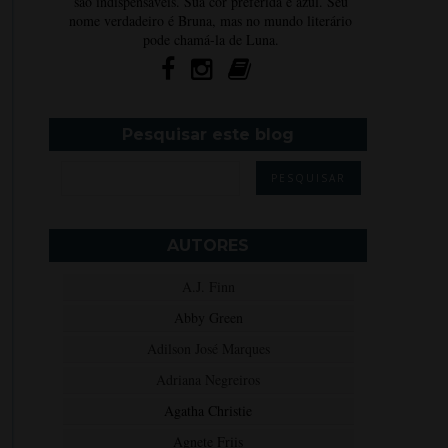
são indispensáveis. Sua cor preferida é azul. Seu
nome verdadeiro é Bruna, mas no mundo literário
pode chamá-la de Luna.
Pesquisar este blog
AUTORES
A.J. Finn
Abby Green
Adilson José Marques
Adriana Negreiros
Agatha Christie
Agnete Friis