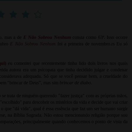
no, mas a de
E Não Sobrou Nenhum
consta como 63ª. Isso ocorre
utubro
E Não Sobrou Nenhum
foi a primeira de novembro.rs Eu só
qui
)
eu comentei que recentemente tinha lido dois livros nos quais
rida autora era um psicopata que tinha decidido julgar e condenar
 considerava adequada. Só que se você pensar bem, a crueldade do
a bem "brincar de Deus", mas sim
brincar de diabo
.
 se trata de ninguém querendo "fazer justiça" com as próprias mãos,
escolhido" para descobrir os mistérios da vida e decide que vai criar
r o que "dá vida", qual é essa essência que faz um ser humano surgir
ese, na Bíblia Sagrada. Não estou mencionando religião porque sou
s comparações, principalmente quando conhecemos o ponto de vista da