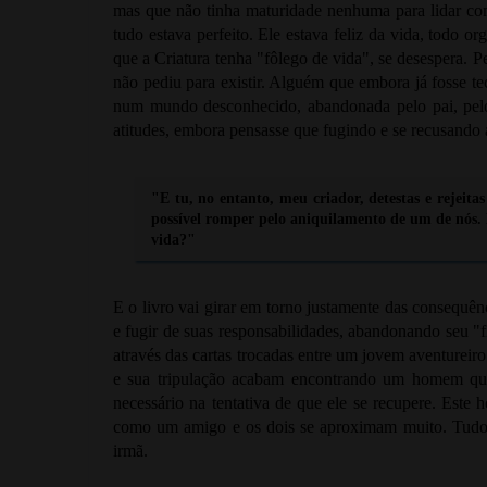
mas que não tinha maturidade nenhuma para lidar com 
tudo estava perfeito. Ele estava feliz da vida, todo o
que a Criatura tenha "fôlego de vida", se desespera. P
não pediu para existir. Alguém que embora já fosse t
num mundo desconhecido, abandonada pelo pai, pelo 
atitudes, embora pensasse que fugindo e se recusando a
"E tu, no entanto, meu criador, detestas e rejeitas
possível romper pelo aniquilamento de um de nós. 
vida?"
E o livro vai girar em torno justamente das consequênc
e fugir de suas responsabilidades, abandonando seu "fi
através das cartas trocadas entre um jovem aventure
e sua tripulação acabam encontrando um homem qua
necessário na tentativa de que ele se recupere. Est
como um amigo e os dois se aproximam muito. Tudo i
irmã.