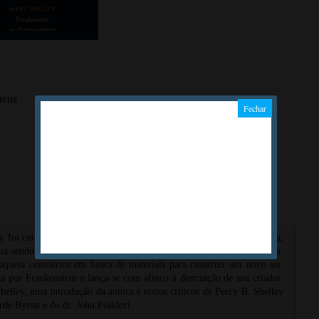
heus
foi concebido quando a autora tinha apenas dezoito anos. A história,
inua sendo uma incursão devastadora pelos limites da invenção humana.
aqueia cemitérios em busca de materiais para construir um novo ser.
da por Frankenstein e lança-se com afinco à destruição de seu criador.
helley, uma introdução da autora e textos críticos de Percy B. Shelley
de Byron e do dr. John Polidori.