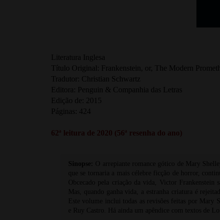
Literatura Inglesa
Título Original: Frankenstein, or, The Modern Promet
Tradutor: Christian Schwartz
Editora: Penguin & Companhia das Letras
Edição de: 2015
Páginas: 424
62ª leitura de 2020 (56ª resenha do ano)
Sinopse:
O arrepiante romance gótico de Mary Shelley 
que se tornaria a mais célebre ficção de horror, cont
Obcecado pela criação da vida, Victor Frankenstein s
Mas, quando ganha vida, a estranha criatura é rejeita
Este volume inclui todas as revisões feitas por Mary S
e Ruy Castro. Há ainda um apêndice com textos de Lor