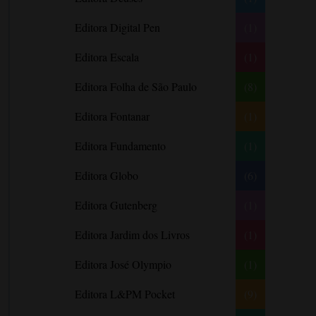
Barbara Freethy
Editora Digital Pen
(1)
Barbara Leigh
Editora Escala
(1)
Barbara Wallace
Blythe Gifford
Editora Folha de São Paulo
(8)
Bram Stoker
Editora Fontanar
(1)
Bronwyn Williams
Editora Fundamento
(1)
Brooke e Keith Desserich
Bráulio Bessa
Editora Globo
(6)
C. J. Tudor
Editora Gutenberg
(1)
Caio Fernando Abreu
Editora Jardim dos Livros
(1)
Candace Camp
Cara Colter
Editora José Olympio
(1)
Carina Rissi
Editora L&PM Pocket
(9)
Carla Madeira