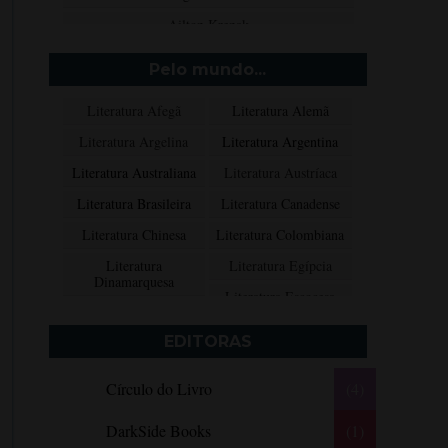
Ailton Krenak
Aimée de Jongh
Pelo mundo...
Aione Simões
Literatura Afegã
Literatura Alemã
Akapoeta
Literatura Argelina
Literatura Argentina
Albert Camus
Literatura Australiana
Literatura Austríaca
Aleksandr Púchkin
Literatura Brasileira
Literatura Canadense
Alexandre Dumas Filho
Literatura Chinesa
Literatura Colombiana
Alice Walker
Literatura
Literatura Egípcia
Alma Katsu
Dinamarquesa
Literatura Escocesa
Aluísio Azevedo
Literatura Espanhola
Literatura Francesa
Alyson Noël
EDITORAS
Literatura Grega
Literatura Indiana
Amanda Lovelace
Círculo do Livro
(4)
Literatura Inglesa
Literatura Irlandesa
Ana Beatriz Barbosa Silva
Literatura Italiana
Literatura Mexicana
Ana Maria Machado
DarkSide Books
(1)