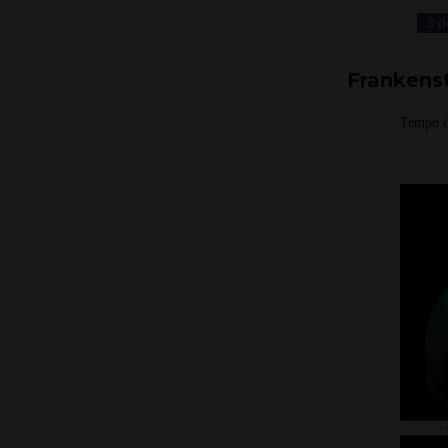
3 d
Frankenst
Tempo d