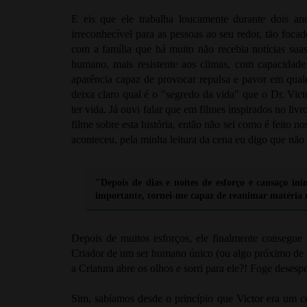
E eis que ele trabalha loucamente durante dois an
irreconhecível para as pessoas ao seu redor, tão fo
com a família que há muito não recebia notícias suas
humano, mais resistente aos climas, com capacidad
aparência capaz de provocar repulsa e pavor em qualq
deixa claro qual é o "segredo da vida" que o Dr. Vict
ter vida. Já ouvi falar que em filmes inspirados no livr
filme sobre esta história, então não sei como é feito 
aconteceu, pela minha leitura da cena eu digo que não 
"Depois de dias e noites de esforço e cansaço ini
importante, tornei-me capaz de reanimar matéria
Depois de muitos esforços, ele finalmente consegue o
Criador de um ser humano único (ou algo próximo de u
a Criatura abre os olhos e sorri para ele?! Foge desesp
Sim, sabíamos desde o princípio que Victor era um 