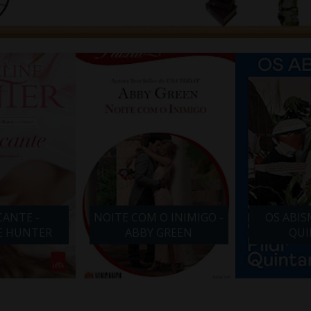
M O INIMIGO -
OS ABISMOS - PILAR
VIDA
Y GREEN
QUINTANA
BARB