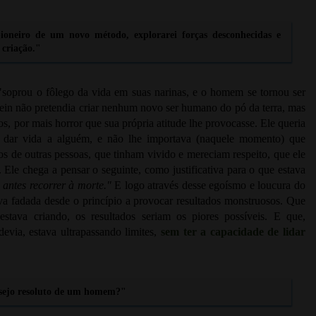
 pioneiro de um novo método, explorarei forças desconhecidas e
 criação."
"soprou o fôlego da vida em suas narinas, e o homem se tornou ser
tein não pretendia criar nenhum novo ser humano do pó da terra, mas
s, por mais horror que sua própria atitude lhe provocasse. Ele queria
ir dar vida a alguém, e não lhe importava (naquele momento) que
s de outras pessoas, que tinham vivido e mereciam respeito, que ele
 Ele chega a pensar o seguinte, como justificativa para o que estava
antes recorrer à morte."
E logo através desse egoísmo e loucura do
va fadada desde o princípio a provocar resultados monstruosos. Que
stava criando, os resultados seriam os piores possíveis. E que,
evia, estava ultrapassando limites,
sem ter a capacidade de lidar
esejo resoluto de um homem?"