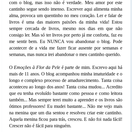
com o blog, mas isso não é verdade. Meu amor por este
cantinho segue sendo imenso. Escrever aqui alimenta minha
alma, provoca um quentinho no meu coração. Ler e falar de
livros é uma das maiores paixões da minha vida! Estou
sempre cercada de livros, mesmo nos dias em que não
consigo ler. Mas só ter livros por perto já me conforta, faz eu
me sentir bem. Eu NUNCA vou abandonar o blog. Pode
acontecer de a vida me fazer ficar ausente por semanas e
semanas, mas nunca irei abandonar o meu cantinho querido.
O
Emoções à Flor da Pele
é parte de mim. Escrevo aqui há
mais de 11 anos. O blog acompanhou minha imaturidade e o
longo e complexo processo de amadurecimento. Tanta coisa
aconteceu ao longo dos anos! Tanta coisa mudou... Acredito
que eu tenha evoluído bastante como pessoa e como leitora
também... Mas sempre terei muito a aprender e os livros são
ótimos professores! Eu mudei bastante... Não me vejo mais
na menina que um dia sentou e resolveu criar este cantinho.
Aquela menina ficou para trás, cresceu. E não foi nada fácil!
Crescer não é fácil para ninguém.