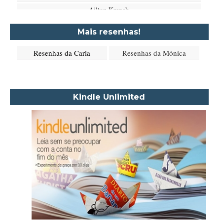
Ailton Krenak
Aimée de Jongh
Mais resenhas!
Aione Simões
Resenhas da Carla
Resenhas da Mónica
Akapoeta
Albert Camus
Aleksandr Púchkin
Kindle Unlimited
Alexandre Dumas Filho
Alice Walker
Alma Katsu
Aluísio Azevedo
Alyson Noël
Amanda Lovelace
Ana Beatriz Barbosa Silva
Ana Maria Machado