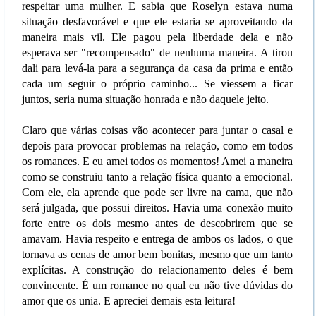
respeitar uma mulher. E sabia que Roselyn estava numa
situação desfavorável e que ele estaria se aproveitando da
maneira mais vil. Ele pagou pela liberdade dela e não
esperava ser "recompensado" de nenhuma maneira. A tirou
dali para levá-la para a segurança da casa da prima e então
cada um seguir o próprio caminho... Se viessem a ficar
juntos, seria numa situação honrada e não daquele jeito.
Claro que várias coisas vão acontecer para juntar o casal e
depois para provocar problemas na relação, como em todos
os romances. E eu amei todos os momentos! Amei a maneira
como se construiu tanto a relação física quanto a emocional.
Com ele, ela aprende que pode ser livre na cama, que não
será julgada, que possui direitos. Havia uma conexão muito
forte entre os dois mesmo antes de descobrirem que se
amavam. Havia respeito e entrega de ambos os lados, o que
tornava as cenas de amor bem bonitas, mesmo que um tanto
explícitas. A construção do relacionamento deles é bem
convincente. É um romance no qual eu não tive dúvidas do
amor que os unia. E apreciei demais esta leitura!