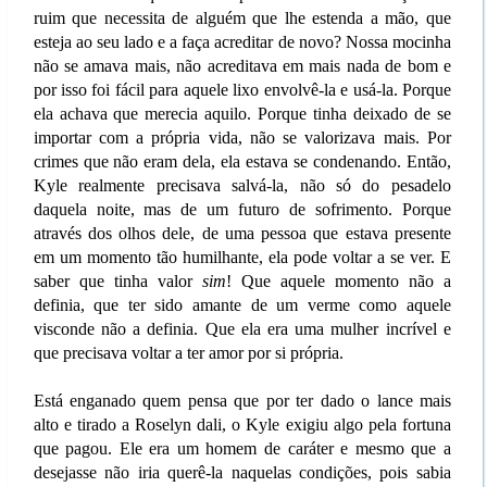
ruim que necessita de alguém que lhe estenda a mão, que
esteja ao seu lado e a faça acreditar de novo? Nossa mocinha
não se amava mais, não acreditava em mais nada de bom e
por isso foi fácil para aquele lixo envolvê-la e usá-la. Porque
ela achava que merecia aquilo. Porque tinha deixado de se
importar com a própria vida, não se valorizava mais. Por
crimes que não eram dela, ela estava se condenando. Então,
Kyle realmente precisava salvá-la, não só do pesadelo
daquela noite, mas de um futuro de sofrimento. Porque
através dos olhos dele, de uma pessoa que estava presente
em um momento tão humilhante, ela pode voltar a se ver. E
saber que tinha valor
sim
! Que aquele momento não a
definia, que ter sido amante de um verme como aquele
visconde não a definia. Que ela era uma mulher incrível e
que precisava voltar a ter amor por si própria.
Está enganado quem pensa que por ter dado o lance mais
alto e tirado a Roselyn dali, o Kyle exigiu algo pela fortuna
que pagou. Ele era um homem de caráter e mesmo que a
desejasse não iria querê-la naquelas condições, pois sabia