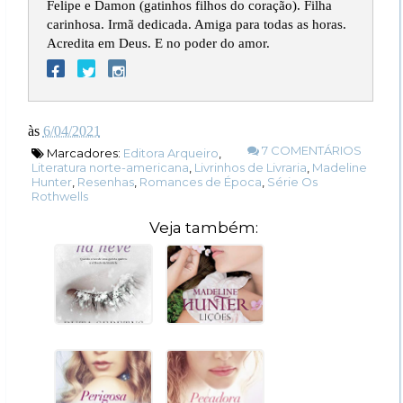
Felipe e Damon (gatinhos filhos do coração). Filha
carinhosa. Irmã dedicada. Amiga para todas as horas.
Acredita em Deus. E no poder do amor.
às
6/04/2021
7 COMENTÁRIOS
Marcadores:
Editora Arqueiro
,
Literatura norte-americana
,
Livrinhos de Livraria
,
Madeline
Hunter
,
Resenhas
,
Romances de Época
,
Série Os
Rothwells
Veja também: