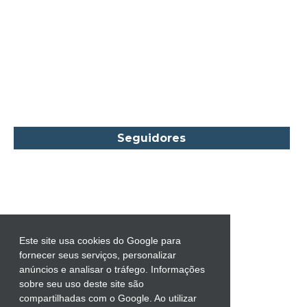
Carlos Drummond de Andrade
Carmen O.
Carol Gregor
Carol Marinelli
Carol Townend
Carole Mortimer
Caroline Linden
Seguidores
Cassandra Gia
Castro Alves
Catherine Anderson
Celeste Bradley
Chantelle Shaw
Este site usa cookies do Google para
fornecer seus serviços, personalizar
Charles Dickens
anúncios e analisar o tráfego. Informações
Charlie Donlea
sobre seu uso deste site são
compartilhadas com o Google. Ao utilizar
Charlotte Brontë