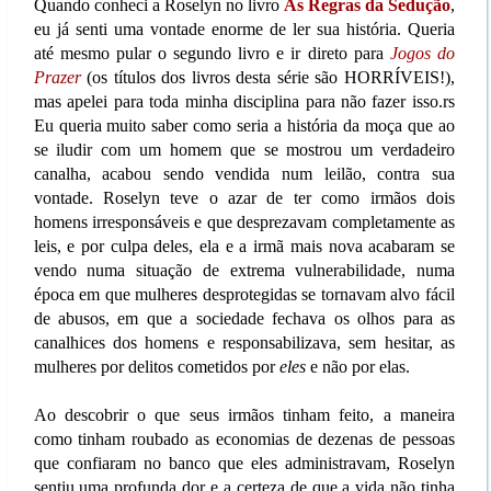
Quando conheci a Roselyn no livro
As Regras da Sedução
,
eu já senti uma vontade enorme de ler sua história. Queria
até mesmo pular o segundo livro e ir direto para
Jogos do
Prazer
(os títulos dos livros desta série são HORRÍVEIS!),
mas apelei para toda minha disciplina para não fazer isso.rs
Eu queria muito saber como seria a história da moça que ao
se iludir com um homem que se mostrou um verdadeiro
canalha, acabou sendo vendida num leilão, contra sua
vontade. Roselyn teve o azar de ter como irmãos dois
homens irresponsáveis e que desprezavam completamente as
leis, e por culpa deles, ela e a irmã mais nova acabaram se
vendo numa situação de extrema vulnerabilidade, numa
época em que mulheres desprotegidas se tornavam alvo fácil
de abusos, em que a sociedade fechava os olhos para as
canalhices dos homens e responsabilizava, sem hesitar, as
mulheres por delitos cometidos por
eles
e não por elas.
Ao descobrir o que seus irmãos tinham feito, a maneira
como tinham roubado as economias de dezenas de pessoas
que confiaram no banco que eles administravam, Roselyn
sentiu uma profunda dor e a certeza de que a vida não tinha