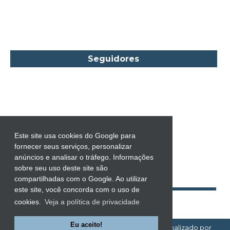
Carol Marinelli
Carol Townend
Carole Mortimer
Caroline Linden
Seguidores
Cassandra Gia
Castro Alves
Catherine Anderson
Celeste Bradley
Chantelle Shaw
Este site usa cookies do Google para
fornecer seus serviços, personalizar
Charles Dickens
anúncios e analisar o tráfego. Informações
Charlie Donlea
sobre seu uso deste site são
compartilhadas com o Google. Ao utilizar
Charlotte Brontë
este site, você concorda com o uso de
Charlotte Lamb
cookies.
Veja a política de privacidade
Chevy Stevens
Eu aceito!
EMOÇÕES À FLOR DA PELE!
| Template personalizado por