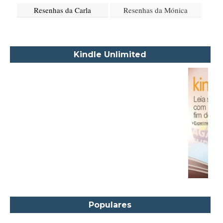
Resenhas da Carla
Resenhas da Mónica
Akapoeta
Albert Camus
Aleksandr Púchkin
Kindle Unlimited
Alexandre Dumas Filho
Alice Walker
Alma Katsu
Aluísio Azevedo
Alyson Noël
Amanda Lovelace
Ana Beatriz Barbosa Silva
Ana Maria Machado
André Aciman
Angela Marsons
Populares
Anne Frank