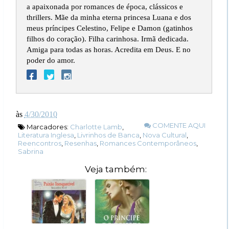
a apaixonada por romances de época, clássicos e
thrillers. Mãe da minha eterna princesa Luana e dos
meus príncipes Celestino, Felipe e Damon (gatinhos
filhos do coração). Filha carinhosa. Irmã dedicada.
Amiga para todas as horas. Acredita em Deus. E no
poder do amor.
às
4/30/2010
COMENTE AQUI
Marcadores:
Charlotte Lamb
,
Literatura Inglesa
,
Livrinhos de Banca
,
Nova Cultural
,
Reencontros
,
Resenhas
,
Romances Contemporâneos
,
Sabrina
Veja também: