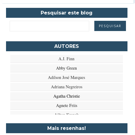
Pesquisar este blog
AUTORES
A.J. Finn
Abby Green
Adilson José Marques
Adriana Negreiros
Agatha Christie
Agnete Friis
Ailton Krenak
Aimée de Jongh
Mais resenhas!
Aione Simões