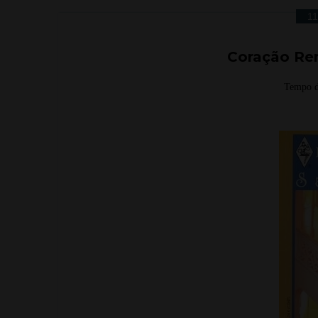
11
Coração Ren
Tempo d