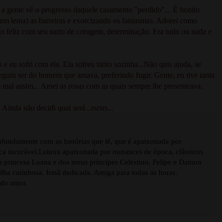
a gente vê o progresso daquele casamento "perdido"... É bonito
 lenta) as barreiras e exorcizando os fantasmas. Adorei como
to feliz com seu surto de coragem, determinação. Era tudo ou nada e
e eu sofri com ela. Ela sofreu tanto sozinha...Não quis ajuda, se
eguiu ser do homem que amava, preferindo fugir. Gente, eu tive tanta
o mal assim... Amei as rosas com as quais sempre lhe presenteava.
nda não decidi qual será...rsrsrs...
ofundamente com as histórias que lê, que é apaixonada por
ca incurável.Leitora apaixonada por romances de época, clássicos
na princesa Luana e dos meus príncipes Celestino, Felipe e Damon
Filha carinhosa. Irmã dedicada. Amiga para todas as horas.
 do amor.