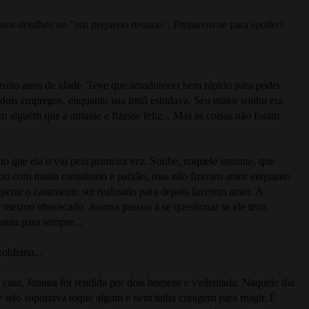
imos detalhes no "um pequeno resumo". Preparem-se para spoiler!
zoito anos de idade. Teve que amadurecer bem rápido para poder
m dois empregos, enquanto sua irmã estudava. Seu maior sonho era
m alguém que a amasse e fizesse feliz... Mas as coisas não foram
o que ela o viu pela primeira vez. Soube, naquele instante, que
eçou com muito romatismo e paixão, mas não fizeram amor enquanto
perar o casamento ser realizado para depois fazerem amor. A
 mesmo obececado. Joanna passou a se questionar se ele teria
anta para sempre...
roblema...
asa, Joanna foi rendida por dois homens e violentada. Naquele dia
 não suportava toque algum e nem tinha coragem para reagir. É