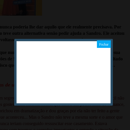
unca poderia lhe dar aquilo que ele realmente precisava. Por
ão teve outra alternativa senão pedir ajuda a Sandro. Ele aceitou
voltasse a ser sua esposa, que regressasse à sua cama…
ue nunca, mas era impossível suportar uma repetição da sua
ções de Sandro, ele descobriria o segredo que ela tinha ocultado
 risco que devia correr se desejasse salvar o seu casamento…
s de uma leitora...
m segredo da história. Mas esse segredo é tão óbvio que é difícil não
s gostei dessa história. Achei que faltou um pouco mais de romance,
prichou em dramatização e dou graças por ela não ter feito a gente
ue aconteceu... Mas o Sandro não teve a mesma sorte e o amor que
unca teriam conseguido ressuscitar esse casamento. Estava
meçou com traumas e segredos importantes e entendo a situação da