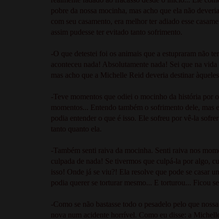
pobre da nossa mocinha, mas acho que ela não deveria 
com seu casamento, era melhor ter adiado esse casament
assim pudesse ter evitado tanto sofrimento.
-O que detestei foi os animais que a estupraram não t
aconteceu nada! Absolutamente nada! Sei que na vida
mas acho que a Michelle Reid deveria destinar àqueles
-Teve momentos que odiei o mocinho da história por o 
momentos... Entendo também o sofrimento dele, mas e
podia entender o que é isso. Ele sofreu por vê-la sofre
tanto quanto ela.
-Também senti raiva da mocinha. Senti raiva nos mome
culpada de nada! Se tivermos que culpá-la por algo, 
isso! Onde já se viu?! Ela resolve que pode se casar u
podia querer se torturar mesmo... E torturou... Ficou s
-Como se não bastasse todo o pesadelo pelo que nossa
nova num acidente horrível. Como eu disse: a Michelle