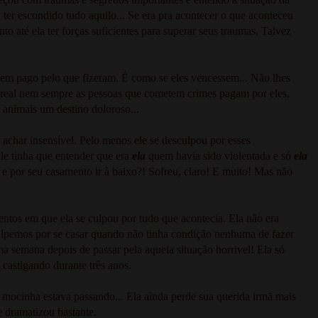
ter escondido tudo aquilo... Se era pra acontecer o que aconteceu
o até ela ter forças suficientes para superar seus traumas. Talvez
erem pago pelo que fizeram. É como se eles vencessem... Não lhes
 real nem sempre as pessoas que cometem crimes pagam por eles,
 animais um destino doloroso...
achar insensível. Pelo menos ele se desculpou por esses
le tinha que entender que era
ela
quem havia sido violentada e só
ela
r e por seu casamento ir à baixo?! Sofreu, claro! E muito! Mas não
ntos em que ela se culpou por tudo que acontecia. Ela não era
culpemos por se casar quando não tinha condição nenhuma de fazer
ma semana depois de passar pela aquela situação horrivel! Ela só
e castigando durante três anos.
 mocinha estava passando... Ela ainda perde sua querida irmã mais
 dramatizou bastante.