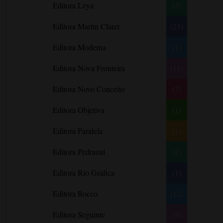
Editora Leya
(3)
Carlos Drummond de Andrade
Carmen O.
Editora Martin Claret
(25)
Carol Gregor
Editora Moderna
(1)
Carol Marinelli
Editora Nova Fronteira
(11)
Carol Townend
Carole Mortimer
Editora Novo Conceito
(7)
Caroline Linden
Editora Objetiva
(1)
Cassandra Gia
Editora Paralela
Castro Alves
(1)
Catherine Anderson
Editora Pedrazul
(2)
Celeste Bradley
Editora Rio Gráfica
(1)
Chantelle Shaw
Charles Dickens
Editora Rocco
(12)
Charlie Donlea
Editora Seguinte
(4)
Charlotte Brontë