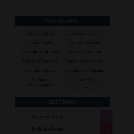
Ailton Krenak
Aimée de Jongh
Pelo mundo...
Aione Simões
Literatura Afegã
Literatura Alemã
Akapoeta
Literatura Argelina
Literatura Argentina
Albert Camus
Literatura Australiana
Literatura Austríaca
Aleksandr Púchkin
Literatura Brasileira
Literatura Canadense
Alexandre Dumas Filho
Literatura Chinesa
Literatura Colombiana
Alice Walker
Literatura
Literatura Egípcia
Alma Katsu
Dinamarquesa
Literatura Escocesa
Aluísio Azevedo
Literatura Espanhola
Literatura Francesa
Alyson Noël
EDITORAS
Literatura Grega
Literatura Indiana
Amanda Lovelace
Círculo do Livro
(4)
Literatura Inglesa
Literatura Irlandesa
Ana Beatriz Barbosa Silva
Literatura Italiana
Literatura Mexicana
Ana Maria Machado
DarkSide Books
(1)