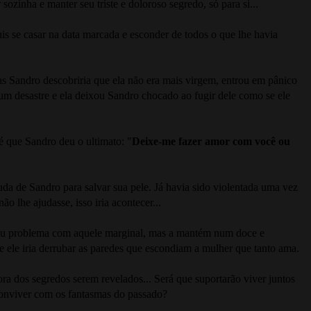
sozinha e manter seu triste e doloroso segredo, só para si...
s se casar na data marcada e esconder de todos o que lhe havia
s Sandro descobriria que ela não era mais virgem, entrou em pânico
 um desastre e ela deixou Sandro chocado ao fugir dele como se ele
é que Sandro deu o ultimato: "
Deixe-me fazer amor com você ou
da de Sandro para salvar sua pele. Já havia sido violentada uma vez
o lhe ajudasse, isso iria acontecer...
 seu problema com aquele marginal, mas a mantém num doce e
a e ele iria derrubar as paredes que escondiam a mulher que tanto ama.
ra dos segredos serem revelados... Será que suportarão viver juntos
conviver com os fantasmas do passado?