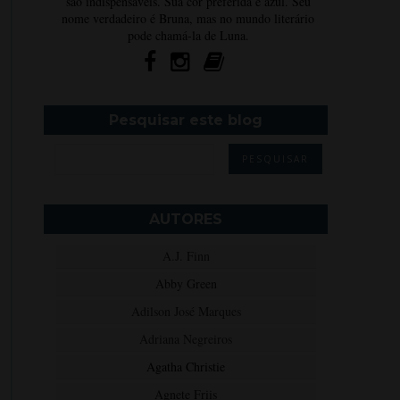
são indispensáveis. Sua cor preferida é azul. Seu
nome verdadeiro é Bruna, mas no mundo literário
pode chamá-la de Luna.
Pesquisar este blog
AUTORES
A.J. Finn
Abby Green
Adilson José Marques
Adriana Negreiros
Agatha Christie
Agnete Friis