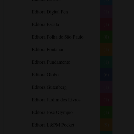
Barbara Freethy
Editora Digital Pen
(1)
Barbara Leigh
Editora Escala
(1)
Barbara Wallace
Blythe Gifford
Editora Folha de São Paulo
(8)
Bram Stoker
Editora Fontanar
(1)
Bronwyn Williams
Editora Fundamento
(1)
Brooke e Keith Desserich
Bráulio Bessa
Editora Globo
(6)
C. J. Tudor
Editora Gutenberg
(1)
Caio Fernando Abreu
Editora Jardim dos Livros
(1)
Candace Camp
Cara Colter
Editora José Olympio
(1)
Carina Rissi
Editora L&PM Pocket
(9)
Carla Madeira