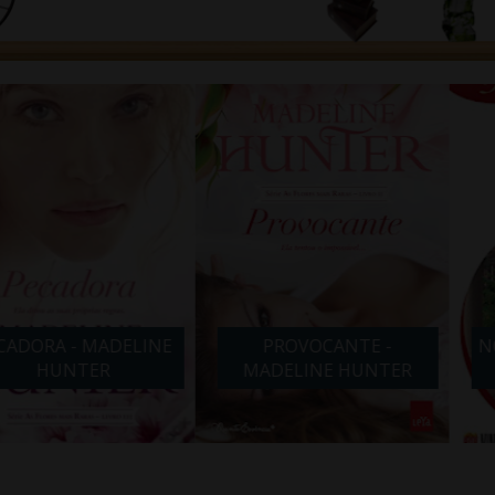
- MADELINE
PROVOCANTE -
NOITE COM
TER
MADELINE HUNTER
ABB