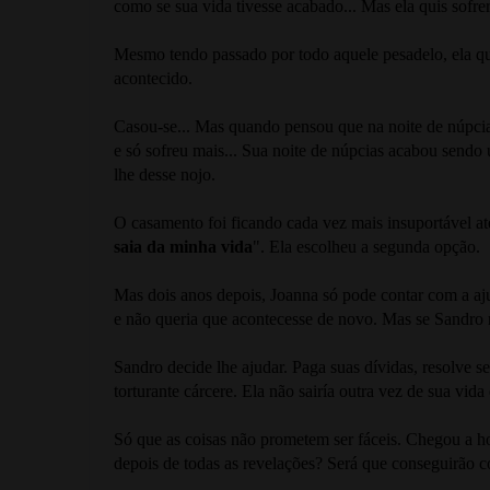
como se sua vida tivesse acabado... Mas ela quis sofrer 
Mesmo tendo passado por todo aquele pesadelo, ela qui
acontecido.
Casou-se... Mas quando pensou que na noite de núpcia
e só sofreu mais... Sua noite de núpcias acabou sendo
lhe desse nojo.
O casamento foi ficando cada vez mais insuportável at
saia da minha vida
". Ela escolheu a segunda opção.
Mas dois anos depois, Joanna só pode contar com a aju
e não queria que acontecesse de novo. Mas se Sandro nã
Sandro decide lhe ajudar. Paga suas dívidas, resolve
torturante cárcere. Ela não sairía outra vez de sua vid
Só que as coisas não prometem ser fáceis. Chegou a ho
depois de todas as revelações? Será que conseguirão 