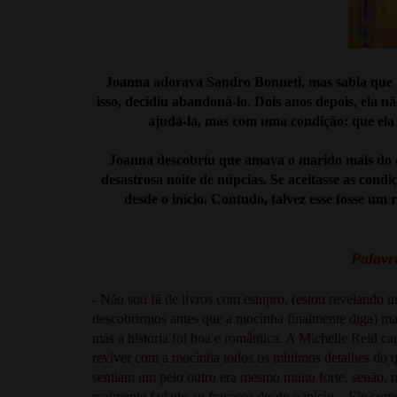
Joanna adorava Sandro Bonneti, mas sabia que n
isso, decidiu abandoná-lo. Dois anos depois, ela n
ajudá-la, mas com uma condição: que ela 
Joanna descobriu que amava o marido mais do q
desastrosa noite de núpcias. Se aceitasse as condi
desde o início. Contudo, talvez esse fosse um
Palavra
- Não sou fã de livros com estupro, (estou revelando u
descobrirmos antes que a mocinha finalmente diga) ma
mas a história foi boa e romântica. A Michelle Reid ca
reviver com a mocinha todos os mínimos detalhes do q
sentiam um pelo outro era mesmo muito forte, senão, n
realmente fadado ao fracasso desde o início... Ele co