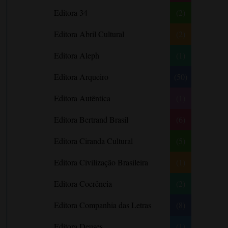
Literatura Nigeriana
Literatura Norueguesa
André Aciman
Editora 34
(2)
Literatura Portuguesa
Literatura Russa
Angela Marsons
Literatura norte-
Editora Abril Cultural
(2)
Anne Frank
americana
Anne Gracie
Editora Aleph
(1)
Anne Hampson
Editora Arqueiro
(50)
Anne Mather
Editora Autêntica
(1)
Annie Barrows
Antoine de Saint-Exupéry
Editora Bertrand Brasil
(6)
Antônio Fagundes
Editora Ciranda Cultural
(5)
Anuradha Roy
Editora Civilização Brasileira
(1)
Ariano Suassuna
Ayòbámi Adébáyò
Editora Coerência
(2)
B. A. Paris
Editora Companhia das Letras
(8)
Babi A. Sette
Editora Deuses
(1)
Barbara Delinsky