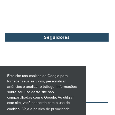
Carol Gregor
Carol Marinelli
Carol Townend
Carole Mortimer
Caroline Linden
Seguidores
Cassandra Gia
Castro Alves
Catherine Anderson
Celeste Bradley
Chantelle Shaw
Este site usa cookies do Google para
fornecer seus serviços, personalizar
Charles Dickens
anúncios e analisar o tráfego. Informações
Charlie Donlea
sobre seu uso deste site são
compartilhadas com o Google. Ao utilizar
Charlotte Brontë
este site, você concorda com o uso de
Charlotte Lamb
cookies.
Veja a política de privacidade