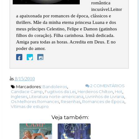
romântica
incurável.Leitor
a apaixonada por romances de época, clássicos e
thrillers. Mãe da minha eterna princesa Luana e dos
meus príncipes Celestino, Felipe e Damon (gatinhos
filhos do coração). Filha carinhosa. Irmã dedicada.
Amiga para todas as horas. Acredita em Deus. E no
poder do amor.
às
8/15/2010
2 COMENTÁRIOS
Marcadores:
Bandoleiros
,
Candace Camp
,
Fugitivos da Lei
,
Herdeiros Chilton
,
Hot
,
Ingleses
,
Literatura norte-americana
,
Livrinhos de Livraria
,
Os Melhores Romances
,
Resenhas
,
Romances de Época
,
Vítimas de estupro
Veja também: