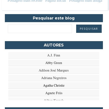
Postagem mais recente
Página inicial
Postagem mais antiga
Pesquisar este blog
AUTORES
A.J. Finn
Abby Green
Adilson José Marques
Adriana Negreiros
Agatha Christie
Agnete Friis
Ailton Krenak
Aimée de Jongh