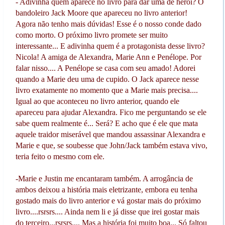
- Adivinha quem aparece no livro para dar uma de herói? O
bandoleiro Jack Moore que apareceu no livro anterior!
Agora não tenho mais dúvidas! Esse é o nosso conde dado
como morto. O próximo livro promete ser muito
interessante... E adivinha quem é a protagonista desse livro?
Nicola! A amiga de Alexandra, Marie Ann e Penélope. Por
falar nisso.... A Penélope se casa com seu amado! Adorei
quando a Marie deu uma de cupido. O Jack aparece nesse
livro exatamente no momento que a Marie mais precisa....
Igual ao que aconteceu no livro anterior, quando ele
apareceu para ajudar Alexandra. Fico me perguntando se ele
sabe quem realmente é... Será? E acho que é ele que mata
aquele traidor miserável que mandou assassinar Alexandra e
Marie e que, se soubesse que John/Jack também estava vivo,
teria feito o mesmo com ele.
-Marie e Justin me encantaram também. A arrogância de
ambos deixou a história mais eletrizante, embora eu tenha
gostado mais do livro anterior e vá gostar mais do próximo
livro....rsrsrs.... Ainda nem li e já disse que irei gostar mais
do terceiro...rsrsrs.... Mas a história foi muito boa... Só faltou