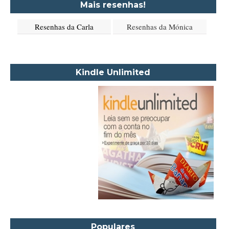
Mais resenhas!
Aione Simões
Resenhas da Carla
Resenhas da Mónica
Akapoeta
Albert Camus
Aleksandr Púchkin
Kindle Unlimited
Alexandre Dumas Filho
Alice Walker
Alma Katsu
Aluísio Azevedo
Alyson Noël
Amanda Lovelace
Ana Beatriz Barbosa Silva
Ana Maria Machado
André Aciman
Angela Marsons
Populares