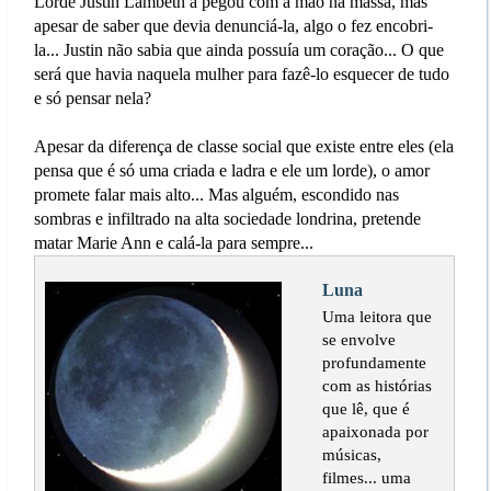
Lorde Justin Lambeth a pegou com a mão na massa, mas
apesar de saber que devia denunciá-la, algo o fez encobri-
la... Justin não sabia que ainda possuía um coração... O que
será que havia naquela mulher para fazê-lo esquecer de tudo
e só pensar nela?
Apesar da diferença de classe social que existe entre eles (ela
pensa que é só uma criada e ladra e ele um lorde), o amor
promete falar mais alto... Mas alguém, escondido nas
sombras e infiltrado na alta sociedade londrina, pretende
matar Marie Ann e calá-la para sempre...
Luna
Uma leitora que
se envolve
profundamente
com as histórias
que lê, que é
apaixonada por
músicas,
filmes... uma