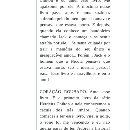
Chilton e eu amei esse livro. Me
apaixonei por ele. A mocinha nesse
livro passa anos e anos sozinha,
sofrendo pelo homem que ela amava e
pensava que estava morto. E depois,
quando ela conhece um bandoleiro
chamado Jack e começa a se sentir
atraída por ele... Se sente culpada por
trair a memória do seu único e
inesquecível amor... Porém... Jack e o
homem que a Nicola pensava que
estava morto, são a mesma pessoa!
rsrs... Esse livro é maravilhoso e eu o
amo!
CORAÇÃO ROUBADO. Amei esse
livro. É o primeiro livro da série
Herdeirs Chilton e nele conhecemos a
caçula dos três irmãos. Quando
comecei a ler esse livro, virei a noite,
o sono foi me vencendo e eu não
queria parar de ler. Adorei a história!