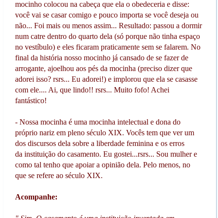
mocinho colocou na cabeça que ela o obedeceria e disse:
você vai se casar comigo e pouco importa se você deseja ou
não... Foi mais ou menos assim... Resultado: passou a dormir
num catre dentro do quarto dela (só porque não tinha espaço
no vestíbulo) e eles ficaram praticamente sem se falarem. No
final da história nosso mocinho já cansado de se fazer de
arrogante, ajoelhou aos pés da mocinha (preciso dizer que
adorei isso? rsrs... Eu adorei!) e implorou que ela se casasse
com ele.... Ai, que lindo!! rsrs... Muito fofo! Achei
fantástico!
- Nossa mocinha é uma mocinha intelectual e dona do
próprio nariz em pleno século XIX. Vocês tem que ver um
dos discursos dela sobre a liberdade feminina e os erros
da instituição do casamento. Eu gostei...rsrs... Sou mulher e
como tal tenho que apoiar a opinião dela. Pelo menos, no
que se refere ao século XIX.
Acompanhe: