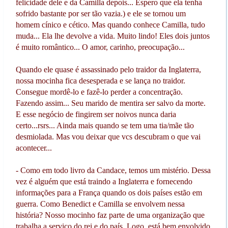
felicidade dele e da Camilla depois... Espero que ela tenha
sofrido bastante por ser tão vazia.) e ele se tornou um
homem cínico e cético. Mas quando conhece Camilla, tudo
muda... Ela lhe devolve a vida. Muito lindo! Eles dois juntos
é muito romântico... O amor, carinho, preocupação...
Quando ele quase é assassinado pelo traidor da Inglaterra,
nossa mocinha fica desesperada e se lança no traidor.
Consegue mordê-lo e fazê-lo perder a concentração.
Fazendo assim... Seu marido de mentira ser salvo da morte.
E esse negócio de fingirem ser noivos nunca daria
certo...rsrs... Ainda mais quando se tem uma tia/mãe tão
desmiolada. Mas vou deixar que vcs descubram o que vai
acontecer...
- Como em todo livro da Candace, temos um mistério. Dessa
vez é alguém que está traindo a Inglaterra e fornecendo
informações para a França quando os dois países estão em
guerra. Como Benedict e Camilla se envolvem nessa
história? Nosso mocinho faz parte de uma organização que
trabalha a serviço do rei e do país. Logo, está bem envolvido