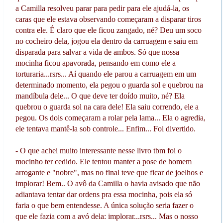
a Camilla resolveu parar para pedir para ele ajudá-la, os
caras que ele estava observando começaram a disparar tiros
contra ele. É claro que ele ficou zangado, né? Deu um soco
no cocheiro dela, jogou ela dentro da carruagem e saiu em
disparada para salvar a vida de ambos. Só que nossa
mocinha ficou apavorada, pensando em como ele a
torturaria...rsrs... Aí quando ele parou a carruagem em um
determinado momento, ela pegou o guarda sol e quebrou na
mandíbula dele... O que deve ter doído muito, né? Ela
quebrou o guarda sol na cara dele! Ela saiu correndo, ele a
pegou. Os dois começaram a rolar pela lama... Ela o agredia,
ele tentava mantê-la sob controle... Enfim... Foi divertido.
- O que achei muito interessante nesse livro tbm foi o
mocinho ter cedido. Ele tentou manter a pose de homem
arrogante e "nobre", mas no final teve que ficar de joelhos e
implorar! Bem.. O avô da Camilla o havia avisado que não
adiantava tentar dar ordens pra essa mocinha, pois ela só
faria o que bem entendesse. A única solução seria fazer o
que ele fazia com a avó dela: implorar...rsrs... Mas o nosso