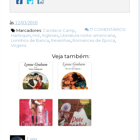
às
12/03/2010
17 COMENTÁRIOS
Marcadores:
Candace Camp
,
Harlequin
,
Hot
,
Ingleses
,
Literatura norte-americana
,
Livrinhos de Banca
,
Resenhas
,
Romances de Época
,
Virgens
Veja também:
Luna