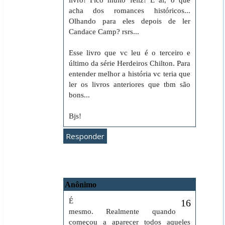
livro! Fico muito feliz! E aí, o que
acha dos romances históricos...
Olhando para eles depois de ler
Candace Camp? rsrs...
Esse livro que vc leu é o terceiro e
último da série Herdeiros Chilton. Para
entender melhor a história vc teria que
ler os livros anteriores que tbm são
bons...
Bjs!
Responder
Anônimo
6 de dezembro de 2010 às 15:47
É
mesmo. Realmente quando
começou a aparecer todos aqueles