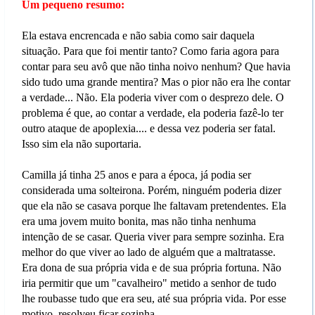
Um pequeno resumo:
Ela estava encrencada e não sabia como sair daquela
situação. Para que foi mentir tanto? Como faria agora para
contar para seu avô que não tinha noivo nenhum? Que havia
sido tudo uma grande mentira? Mas o pior não era lhe contar
a verdade... Não. Ela poderia viver com o desprezo dele. O
problema é que, ao contar a verdade, ela poderia fazê-lo ter
outro ataque de apoplexia.... e dessa vez poderia ser fatal.
Isso sim ela não suportaria.
Camilla já tinha 25 anos e para a época, já podia ser
considerada uma solteirona. Porém, ninguém poderia dizer
que ela não se casava porque lhe faltavam pretendentes. Ela
era uma jovem muito bonita, mas não tinha nenhuma
intenção de se casar. Queria viver para sempre sozinha. Era
melhor do que viver ao lado de alguém que a maltratasse.
Era dona de sua própria vida e de sua própria fortuna. Não
iria permitir que um "cavalheiro" metido a senhor de tudo
lhe roubasse tudo que era seu, até sua própria vida. Por esse
motivo, resolveu ficar sozinha.