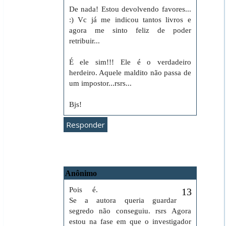
De nada! Estou devolvendo favores...
:) Vc já me indicou tantos livros e
agora me sinto feliz de poder
retribuir...
É ele sim!!! Ele é o verdadeiro
herdeiro. Aquele maldito não passa de
um impostor...rsrs...
Bjs!
Responder
Anônimo
6 de dezembro de 2010 às 01:22
Pois é.
Se a autora queria guardar
segredo não conseguiu. rsrs Agora
estou na fase em que o investigador