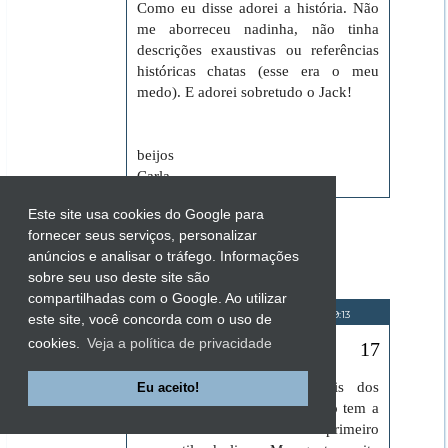
Como eu disse adorei a história. Não
me aborreceu nadinha, não tinha
descrições exaustivas ou referências
históricas chatas (esse era o meu
medo). E adorei sobretudo o Jack!
beijos
Carla
Este site usa cookies do Google para
Responder
fornecer seus serviços, personalizar
anúncios e analisar o tráfego. Informações
sobre seu uso deste site são
compartilhadas com o Google. Ao utilizar
Luna
6 de dezembro de 2010 às 19:13
este site, você concorda com o uso de
cookies.
Veja a política de privacidade
Olá Carla!
Tbm continuo gostando mais dos
Eu aceito!
contemporâneos, acho que isso tem a
ver com eu ter conhecido primeiro