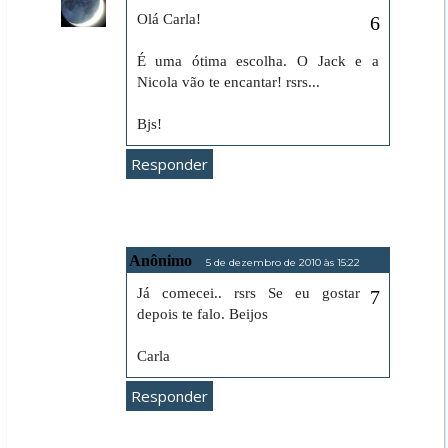
Olá Carla!
É uma ótima escolha. O Jack e a
Nicola vão te encantar! rsrs...
Bjs!
Responder
Anônimo
5 de dezembro de 2010 às 15:22
Já comecei.. rsrs Se eu gostar
depois te falo. Beijos
Carla
Responder