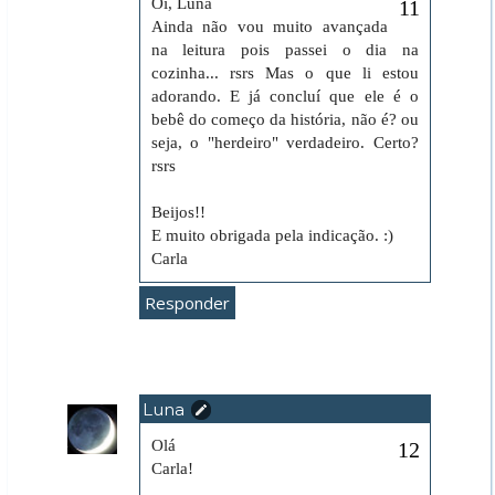
Oi, Luna
Ainda não vou muito avançada
na leitura pois passei o dia na
cozinha... rsrs Mas o que li estou
adorando. E já concluí que ele é o
bebê do começo da história, não é? ou
seja, o "herdeiro" verdadeiro. Certo?
rsrs
Beijos!!
E muito obrigada pela indicação. :)
Carla
Responder
Luna
5 de dezembro de 2010 às 23:10
Olá
Carla!