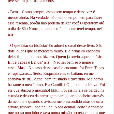
tivesse um parafuso a menos.
- Bem... Como sempre, estou sem tempo e dessa vez é
menos ainda. Na verdade, não tenho tempo nem para fazer
essa resenha, porém não poderia deixar vocês esperarem até
o dia de São Nunca, quando eu finalmente terei tempo, né?
rsrs...
- O que falar da história? Eu adorei o casal desse livro. São
dois loucos que se merecem muito. E o primeiro encontro
deles foi, no mínimo, bizarro. Quem já ouviu aquela música
Entre Tapas e Beijos? rsrs... Não sei bem se o nome é
esse...Mas... No caso desse casal o encontro foi Entre Tapas
e Tapas...rsrs... Sério. Enquanto eles se batiam, eu me
acabava de rir... Achei bem inusitado e divertido. Melhorou
bastante o meu ânimo. E a Camilla? Oh, mocinha brava! Foi
ela que atacou o mocinho! kkk... Foi assim: ela se perdeu na
estrada e desceu da carruagem para guiar o cocheiro através
da neblina e quando o avistou meio escondido atrás de uma
árvore, resolveu pedir ajuda. Nada demais, certo? Acontece
que nosso mocinho estava numa missão secreta e depois que