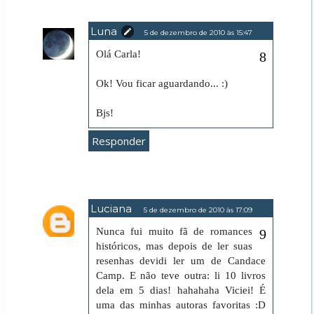
Luna
5 de dezembro de 2010 às 15:47
Olá Carla!
Ok! Vou ficar aguardando... :)
Bjs!
Responder
Luciana
5 de dezembro de 2010 às 17:09
Nunca fui muito fã de romances
históricos, mas depois de ler suas
resenhas devidi ler um de Candace
Camp. E não teve outra: li 10 livros
dela em 5 dias! hahahaha Viciei! É
uma das minhas autoras favoritas :D