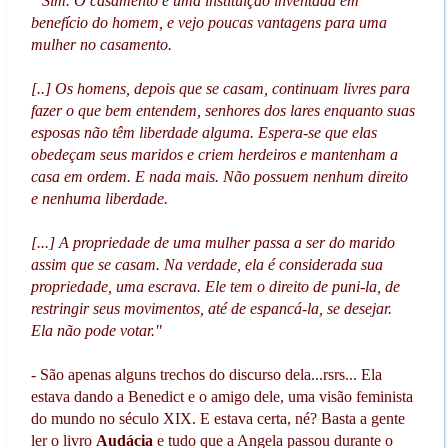
" Sim. O casamento é uma instituição inventada em
benefício do homem, e vejo poucas vantagens para uma
mulher no casamento.
[..] Os homens, depois que se casam, continuam livres para
fazer o que bem entendem, senhores dos lares enquanto suas
esposas não têm liberdade alguma. Espera-se que elas
obedeçam seus maridos e criem herdeiros e mantenham a
casa em ordem. E nada mais. Não possuem nenhum direito
e nenhuma liberdade.
[...] A propriedade de uma mulher passa a ser do marido
assim que se casam. Na verdade, ela é considerada sua
propriedade, uma escrava. Ele tem o direito de puni-la, de
restringir seus movimentos, até de espancá-la, se desejar.
Ela não pode votar."
- São apenas alguns trechos do discurso dela...rsrs... Ela
estava dando a Benedict e o amigo dele, uma visão feminista
do mundo no século XIX. E estava certa, né? Basta a gente
ler o livro
Audácia
e tudo que a Angela passou durante o