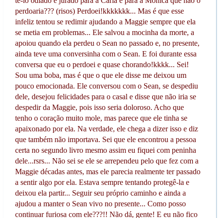
tê-lo odiado e jurado para a Carla e para a Mónica que não o
perdoaria??? (risos) Perdoei!kkkkkkk... Mas é que esse
infeliz tentou se redimir ajudando a Maggie sempre que ela
se metia em problemas... Ele salvou a mocinha da morte, a
apoiou quando ela perdeu o Sean no passado e, no presente,
ainda teve uma conversinha com o Sean. E foi durante essa
conversa que eu o perdoei e quase chorando!kkkk... Sei!
Sou uma boba, mas é que o que ele disse me deixou um
pouco emocionada. Ele conversou com o Sean, se despediu
dele, desejou felicidades para o casal e disse que não iria se
despedir da Maggie, pois isso seria doloroso. Acho que
tenho o coração muito mole, mas parece que ele tinha se
apaixonado por ela. Na verdade, ele chega a dizer isso e diz
que também não importava. Sei que ele encontrou a pessoa
certa no segundo livro mesmo assim eu fiquei com peninha
dele...rsrs... Não sei se ele se arrependeu pelo que fez com a
Maggie décadas antes, mas ele parecia realmente ter passado
a sentir algo por ela. Estava sempre tentando protegê-la e
deixou ela partir... Seguir seu próprio caminho e ainda a
ajudou a manter o Sean vivo no presente... Como posso
continuar furiosa com ele???!! Não dá, gente! E eu não fico