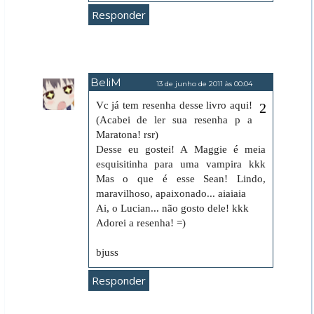
Responder
BeliM
13 de junho de 2011 às 00:04
Vc já tem resenha desse livro aqui!
(Acabei de ler sua resenha p a
Maratona! rsr)
Desse eu gostei! A Maggie é meia
esquisitinha para uma vampira kkk
Mas o que é esse Sean! Lindo,
maravilhoso, apaixonado... aiaiaia
Ai, o Lucian... não gosto dele! kkk
Adorei a resenha! =)
bjuss
Responder