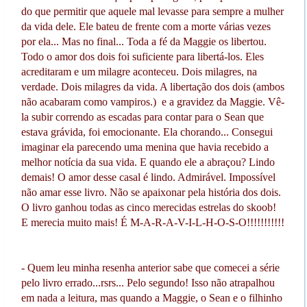
do que permitir que aquele mal levasse para sempre a mulher
da vida dele. Ele bateu de frente com a morte várias vezes
por ela... Mas no final... Toda a fé da Maggie os libertou.
Todo o amor dos dois foi suficiente para libertá-los. Eles
acreditaram e um milagre aconteceu. Dois milagres, na
verdade. Dois milagres da vida. A libertação dos dois (ambos
não acabaram como vampiros.) e a gravidez da Maggie. Vê-
la subir correndo as escadas para contar para o Sean que
estava grávida, foi emocionante. Ela chorando... Consegui
imaginar ela parecendo uma menina que havia recebido a
melhor notícia da sua vida. E quando ele a abraçou? Lindo
demais! O amor desse casal é lindo. Admirável. Impossível
não amar esse livro. Não se apaixonar pela história dos dois.
O livro ganhou todas as cinco merecidas estrelas do skoob!
E merecia muito mais! É M-A-R-A-V-I-L-H-O-S-O!!!!!!!!!!!
- Quem leu minha resenha anterior sabe que comecei a série
pelo livro errado...rsrs... Pelo segundo! Isso não atrapalhou
em nada a leitura, mas quando a Maggie, o Sean e o filhinho