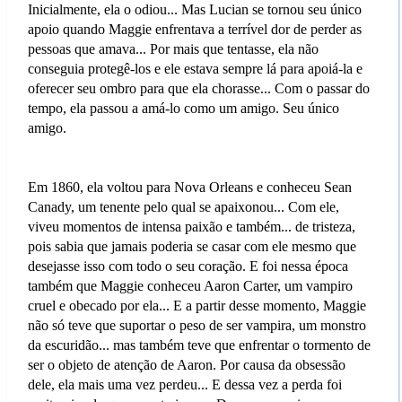
Inicialmente, ela o odiou... Mas Lucian se tornou seu único
apoio quando Maggie enfrentava a terrível dor de perder as
pessoas que amava... Por mais que tentasse, ela não
conseguia protegê-los e ele estava sempre lá para apoiá-la e
oferecer seu ombro para que ela chorasse... Com o passar do
tempo, ela passou a amá-lo como um amigo. Seu único
amigo.
Em 1860, ela voltou para Nova Orleans e conheceu Sean
Canady, um tenente pelo qual se apaixonou... Com ele,
viveu momentos de intensa paixão e também... de tristeza,
pois sabia que jamais poderia se casar com ele mesmo que
desejasse isso com todo o seu coração. E foi nessa época
também que Maggie conheceu Aaron Carter, um vampiro
cruel e obecado por ela... E a partir desse momento, Maggie
não só teve que suportar o peso de ser vampira, um monstro
da escuridão... mas também teve que enfrentar o tormento de
ser o objeto de atenção de Aaron. Por causa da obsessão
dele, ela mais uma vez perdeu... E dessa vez a perda foi