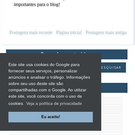
importantes para o blog!
Postagem mais recente
Página inicial
Postagem mais antiga
Pesquisar este blog
Este site usa cookies do Google para
fornecer seus serviços, personalizar
anúncios e analisar o tráfego. Informações
sobre seu uso deste site são
AUTORES
compartilhadas com o Google. Ao utilizar
este site, você concorda com o uso de
A.J. Finn
cookies.
Veja a política de privacidade
Abby Green
Eu aceito!
Adilson José Marques
Adriana Negreiros