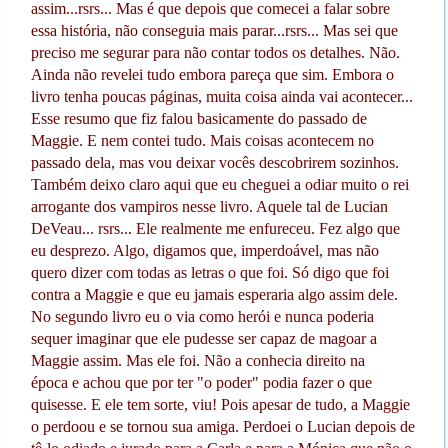
assim...rsrs... Mas é que depois que comecei a falar sobre
essa história, não conseguia mais parar...rsrs... Mas sei que
preciso me segurar para não contar todos os detalhes. Não.
Ainda não revelei tudo embora pareça que sim. Embora o
livro tenha poucas páginas, muita coisa ainda vai acontecer...
Esse resumo que fiz falou basicamente do passado de
Maggie. E nem contei tudo. Mais coisas acontecem no
passado dela, mas vou deixar vocês descobrirem sozinhos.
Também deixo claro aqui que eu cheguei a odiar muito o rei
arrogante dos vampiros nesse livro. Aquele tal de Lucian
DeVeau... rsrs... Ele realmente me enfureceu. Fez algo que
eu desprezo. Algo, digamos que, imperdoável, mas não
quero dizer com todas as letras o que foi. Só digo que foi
contra a Maggie e que eu jamais esperaria algo assim dele.
No segundo livro eu o via como herói e nunca poderia
sequer imaginar que ele pudesse ser capaz de magoar a
Maggie assim. Mas ele foi. Não a conhecia direito na
época e achou que por ter "o poder" podia fazer o que
quisesse. E ele tem sorte, viu! Pois apesar de tudo, a Maggie
o perdoou e se tornou sua amiga. Perdoei o Lucian depois de