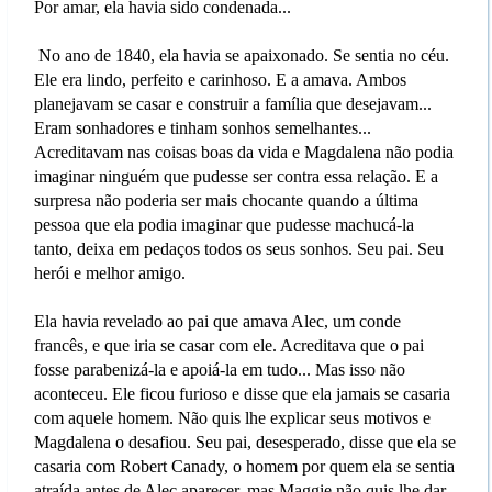
Por amar, ela havia sido condenada...
No ano de 1840, ela havia se apaixonado. Se sentia no céu.
Ele era lindo, perfeito e carinhoso. E a amava. Ambos
planejavam se casar e construir a família que desejavam...
Eram sonhadores e tinham sonhos semelhantes...
Acreditavam nas coisas boas da vida e Magdalena não podia
imaginar ninguém que pudesse ser contra essa relação. E a
surpresa não poderia ser mais chocante quando a última
pessoa que ela podia imaginar que pudesse machucá-la
tanto, deixa em pedaços todos os seus sonhos. Seu pai. Seu
herói e melhor amigo.
Ela havia revelado ao pai que amava Alec, um conde
francês, e que iria se casar com ele. Acreditava que o pai
fosse parabenizá-la e apoiá-la em tudo... Mas isso não
aconteceu. Ele ficou furioso e disse que ela jamais se casaria
com aquele homem. Não quis lhe explicar seus motivos e
Magdalena o desafiou. Seu pai, desesperado, disse que ela se
casaria com Robert Canady, o homem por quem ela se sentia
atraída antes de Alec aparecer, mas Maggie não quis lhe dar