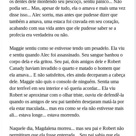
os dentes dele mordendo seu pescoço, sentiu pânico... Não
podia ser... Mas, apesar de tudo, ela o amava e mais uma vez
disse isso... Alec sorriu, mas antes que pudesse dizer que
também a amava, uma estaca foi cravada em seu coração,
acabando com sua vida antes que ele pudesse saber se a
profecia era verdadeira ou não.
Maggie sentiu como se estivesse tendo um pesadelo. Ela viu
e sentiu quando Alec foi assassinado. Seu sangue banhou o
corpo dela e ela gritou. Seu pai, dois amigos dele e Robert
Canady haviam invadido o quarto e matado o homem que
ela amava... E não satisfeitos, eles ainda deceparam a cabeça
dele. Maggie não quis o consolo de ninguém. Sentia uma
dor terrível em seu interior e só queria acordar... Ela viu
Robert se aproximar com o olhar triste, ouviu ele defendê-la
quando os amigos de seu pai também desejaram matá-la por
ela estar maculada... mas era como se ela não estivesse mais
ali... estava longe... estava morrendo.
Naquele dia, Magdalena morreu... mas seu pai e Robert não
permitiram que ela fosse enterrada... Seu pai sabia que ela