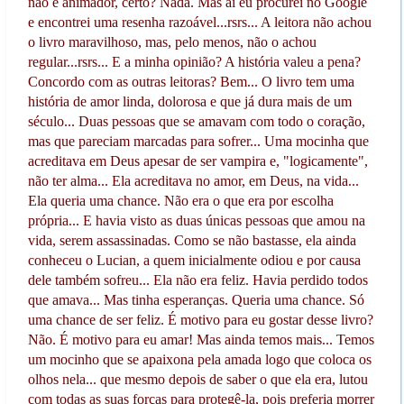
não é animador, certo? Nada. Mas aí eu procurei no Google
e encontrei uma resenha razoável...rsrs... A leitora não achou
o livro maravilhoso, mas, pelo menos, não o achou
regular...rsrs... E a minha opinião? A história valeu a pena?
Concordo com as outras leitoras? Bem... O livro tem uma
história de amor linda, dolorosa e que já dura mais de um
século... Duas pessoas que se amavam com todo o coração,
mas que pareciam marcadas para sofrer... Uma mocinha que
acreditava em Deus apesar de ser vampira e, "logicamente",
não ter alma... Ela acreditava no amor, em Deus, na vida...
Ela queria uma chance. Não era o que era por escolha
própria... E havia visto as duas únicas pessoas que amou na
vida, serem assassinadas. Como se não bastasse, ela ainda
conheceu o Lucian, a quem inicialmente odiou e por causa
dele também sofreu... Ela não era feliz. Havia perdido todos
que amava... Mas tinha esperanças. Queria uma chance. Só
uma chance de ser feliz. É motivo para eu gostar desse livro?
Não. É motivo para eu amar! Mas ainda temos mais... Temos
um mocinho que se apaixona pela amada logo que coloca os
olhos nela... que mesmo depois de saber o que ela era, lutou
com todas as suas forças para protegê-la, pois preferia morrer