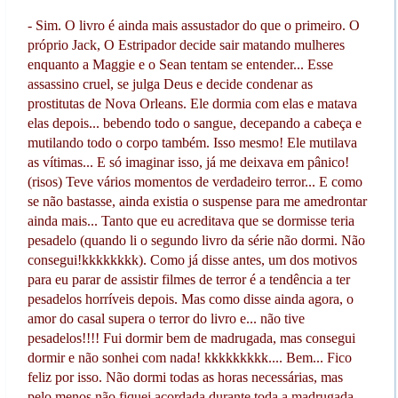
- Sim. O livro é ainda mais assustador do que o primeiro. O
próprio Jack, O Estripador decide sair matando mulheres
enquanto a Maggie e o Sean tentam se entender... Esse
assassino cruel, se julga Deus e decide condenar as
prostitutas de Nova Orleans. Ele dormia com elas e matava
elas depois... bebendo todo o sangue, decepando a cabeça e
mutilando todo o corpo também. Isso mesmo! Ele mutilava
as vítimas... E só imaginar isso, já me deixava em pânico!
(risos) Teve vários momentos de verdadeiro terror... E como
se não bastasse, ainda existia o suspense para me amedrontar
ainda mais... Tanto que eu acreditava que se dormisse teria
pesadelo (quando li o segundo livro da série não dormi. Não
consegui!kkkkkkkk). Como já disse antes, um dos motivos
para eu parar de assistir filmes de terror é a tendência a ter
pesadelos horríveis depois. Mas como disse ainda agora, o
amor do casal supera o terror do livro e... não tive
pesadelos!!!! Fui dormir bem de madrugada, mas consegui
dormir e não sonhei com nada! kkkkkkkkk.... Bem... Fico
feliz por isso. Não dormi todas as horas necessárias, mas
pelo menos não fiquei acordada durante toda a madrugada.