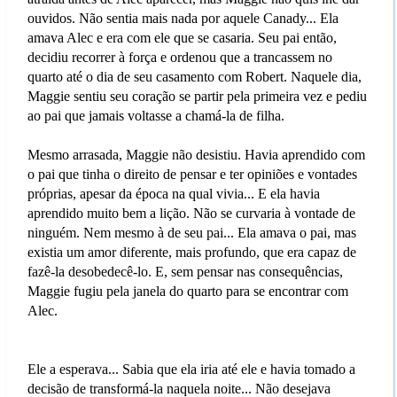
ouvidos. Não sentia mais nada por aquele Canady... Ela
amava Alec e era com ele que se casaria. Seu pai então,
decidiu recorrer à força e ordenou que a trancassem no
quarto até o dia de seu casamento com Robert. Naquele dia,
Maggie sentiu seu coração se partir pela primeira vez e pediu
ao pai que jamais voltasse a chamá-la de filha.
Mesmo arrasada, Maggie não desistiu. Havia aprendido com
o pai que tinha o direito de pensar e ter opiniões e vontades
próprias, apesar da época na qual vivia... E ela havia
aprendido muito bem a lição. Não se curvaria à vontade de
ninguém. Nem mesmo à de seu pai... Ela amava o pai, mas
existia um amor diferente, mais profundo, que era capaz de
fazê-la desobedecê-lo. E, sem pensar nas consequências,
Maggie fugiu pela janela do quarto para se encontrar com
Alec.
Ele a esperava... Sabia que ela iria até ele e havia tomado a
decisão de transformá-la naquela noite... Não desejava