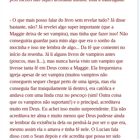
- O que mais posso falar do livro sem revelar tudo? Já disse
bastante, não? Já revelei algo super importante (que a
Maggie deixa de ser vampira), mas tinha que fazer isso! Não
conseguiria guardar para mim algo que era o sonho da
mocinha e isso me lembra de algo... Da fé que comentei no
início da resenha. Já li alguns livros de vampiros antes
(poucos, mas li...), mas nunca havia visto um vampiro que
tivesse tanta fé em Deus como a Maggie. Ela frequentava
igreja apesar de ser vampira (muitos vampiros não
conseguem sequer chegar perto de uma igreja, mas ela
conseguia fiar tranquilamente lá dentro), era católica e
andava com uma linda cruz no pescoço (sim! Outra coisa
que os vampiros não suportam!) e o principal, acreditava
muito em Deus. Eu achei isso muito surpreendente. Ela não
acreditava ter alma e muito menos que Deus pudesse ainda
se lembrar da existência dela ou perdoá-la por ser o que era,
mesmo assim ela o amava e tinha fé nele. O Lucian fala
disso com o Sean depois e ele acredita que possa ter sido