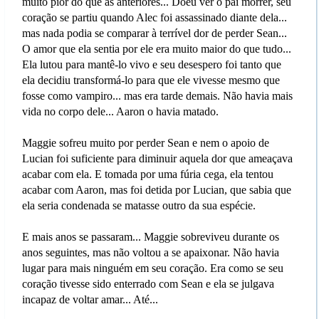
muito pior do que as anteriores... Doeu ver o pai morrer, seu
coração se partiu quando Alec foi assassinado diante dela...
mas nada podia se comparar à terrível dor de perder Sean...
O amor que ela sentia por ele era muito maior do que tudo...
Ela lutou para mantê-lo vivo e seu desespero foi tanto que
ela decidiu transformá-lo para que ele vivesse mesmo que
fosse como vampiro... mas era tarde demais. Não havia mais
vida no corpo dele... Aaron o havia matado.
Maggie sofreu muito por perder Sean e nem o apoio de
Lucian foi suficiente para diminuir aquela dor que ameaçava
acabar com ela. E tomada por uma fúria cega, ela tentou
acabar com Aaron, mas foi detida por Lucian, que sabia que
ela seria condenada se matasse outro da sua espécie.
E mais anos se passaram... Maggie sobreviveu durante os
anos seguintes, mas não voltou a se apaixonar. Não havia
lugar para mais ninguém em seu coração. Era como se seu
coração tivesse sido enterrado com Sean e ela se julgava
incapaz de voltar amar... Até...