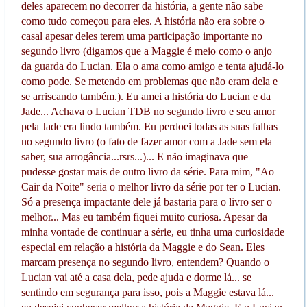
deles aparecem no decorrer da história, a gente não sabe
como tudo começou para eles. A história não era sobre o
casal apesar deles terem uma participação importante no
segundo livro (digamos que a Maggie é meio como o anjo
da guarda do Lucian. Ela o ama como amigo e tenta ajudá-lo
como pode. Se metendo em problemas que não eram dela e
se arriscando também.). Eu amei a história do Lucian e da
Jade... Achava o Lucian TDB no segundo livro e seu amor
pela Jade era lindo também. Eu perdoei todas as suas falhas
no segundo livro (o fato de fazer amor com a Jade sem ela
saber, sua arrogância...rsrs...)... E não imaginava que
pudesse gostar mais de outro livro da série. Para mim, "Ao
Cair da Noite" seria o melhor livro da série por ter o Lucian.
Só a presença impactante dele já bastaria para o livro ser o
melhor... Mas eu também fiquei muito curiosa. Apesar da
minha vontade de continuar a série, eu tinha uma curiosidade
especial em relação a história da Maggie e do Sean. Eles
marcam presença no segundo livro, entendem? Quando o
Lucian vai até a casa dela, pede ajuda e dorme lá... se
sentindo em segurança para isso, pois a Maggie estava lá...