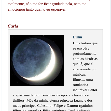
totalmente, não me fez ficar grudada nela, nem me
emocionou tanto quanto eu esperava.
Carla
Luna
Uma leitora que
se envolve
profundamente
com as histórias
que lê, que é
apaixonada por
músicas,
filmes... uma
romântica
incurável.Leitor
a apaixonada por romances de época, clássicos e
thrillers. Mãe da minha eterna princesa Luana e dos
meus príncipes Celestino, Felipe e Damon (gatinhos
filhos do coração). Filha carinhosa. Irmã dedicada.