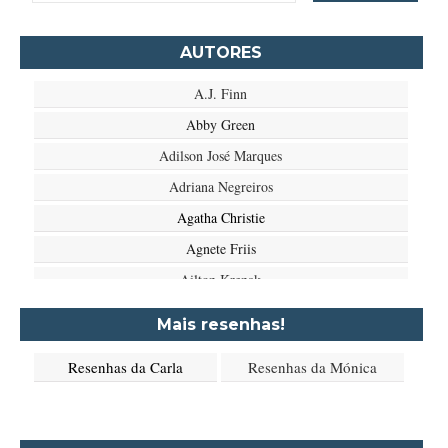
AUTORES
A.J. Finn
Abby Green
Adilson José Marques
Adriana Negreiros
Agatha Christie
Agnete Friis
Ailton Krenak
Aimée de Jongh
Mais resenhas!
Aione Simões
Resenhas da Carla
Resenhas da Mónica
Akapoeta
Albert Camus
Aleksandr Púchkin