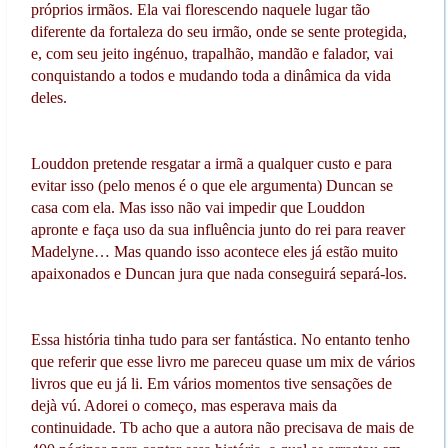
próprios irmãos. Ela vai florescendo naquele lugar tão
diferente da fortaleza do seu irmão, onde se sente protegida,
e, com seu jeito ingénuo, trapalhão, mandão e falador, vai
conquistando a todos e mudando toda a dinâmica da vida
deles.
Louddon pretende resgatar a irmã a qualquer custo e para
evitar isso (pelo menos é o que ele argumenta) Duncan se
casa com ela. Mas isso não vai impedir que Louddon
apronte e faça uso da sua influência junto do rei para reaver
Madelyne… Mas quando isso acontece eles já estão muito
apaixonados e Duncan jura que nada conseguirá separá-los.
Essa história tinha tudo para ser fantástica. No entanto tenho
que referir que esse livro me pareceu quase um mix de vários
livros que eu já li. Em vários momentos tive sensações de
dejà vú. Adorei o começo, mas esperava mais da
continuidade. Tb acho que a autora não precisava de mais de