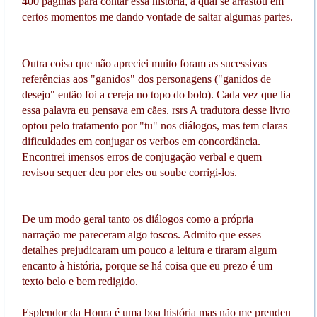
400 páginas para contar essa história, a qual se arrastou em
certos momentos me dando vontade de saltar algumas partes.
Outra coisa que não apreciei muito foram as sucessivas
referências aos "ganidos" dos personagens ("ganidos de
desejo" então foi a cereja no topo do bolo). Cada vez que lia
essa palavra eu pensava em cães. rsrs A tradutora desse livro
optou pelo tratamento por "tu" nos diálogos, mas tem claras
dificuldades em conjugar os verbos em concordância.
Encontrei imensos erros de conjugação verbal e quem
revisou sequer deu por eles ou soube corrigi-los.
De um modo geral tanto os diálogos como a própria
narração me pareceram algo toscos. Admito que esses
detalhes prejudicaram um pouco a leitura e tiraram algum
encanto à história, porque se há coisa que eu prezo é um
texto belo e bem redigido.
Esplendor da Honra é uma boa história mas não me prendeu