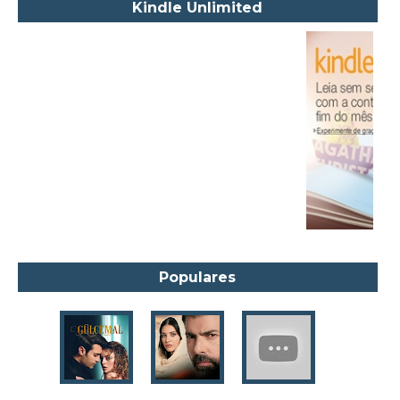
Kindle Unlimited
Alexandre Dumas Filho
Alice Walker
Alma Katsu
Aluísio Azevedo
Alyson Noël
Amanda Lovelace
Ana Beatriz Barbosa Silva
Ana Maria Machado
André Aciman
Angela Marsons
Populares
Anne Frank
Anne Gracie
Anne Hampson
Anne Mather