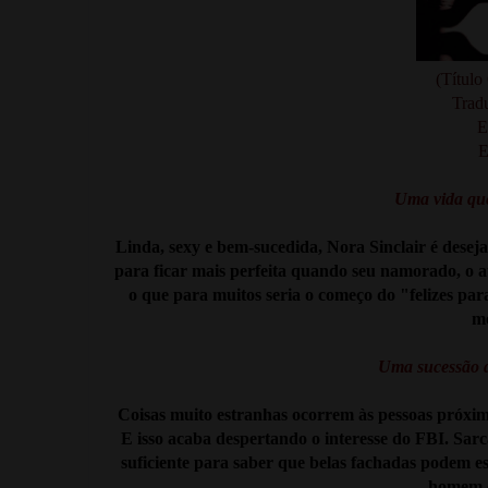
(Título
Trad
E
E
Uma vida que
Linda, sexy e bem-sucedida, Nora Sinclair é desej
para ficar mais perfeita quando seu namorado, o
o que para muitos seria o começo do "felizes pa
mo
Uma sucessão d
Coisas muito estranhas ocorrem às pessoas próxi
E isso acaba despertando o interesse do FBI. Sarc
suficiente para saber que belas fachadas podem es
homem c