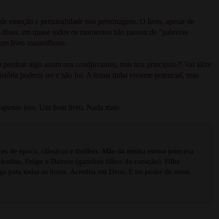
 de emoção e personalidade nos personagens. O livro, apesar de
a disso, em quase todos os momentos não passou de "palavras
 um livro maravilhoso.
a perdoar algo assim nos coadjuvantes, mas nos principais?! Vai além
stória poderia ser e não foi. A trama tinha enorme potencial, mas
é apenas isso. Um
bom
livro. Nada mais.
s de época, clássicos e thrillers. Mãe da minha eterna princesa
estino, Felipe e Damon (gatinhos filhos do coração). Filha
ga para todas as horas. Acredita em Deus. E no poder do amor.