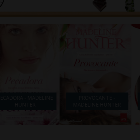
- MADELINE
PROVOCANTE -
NOITE COM
TER
MADELINE HUNTER
ABB