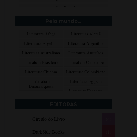
Ailton Krenak
Aimée de Jongh
Pelo mundo...
Aione Simões
Literatura Afegã
Literatura Alemã
Akapoeta
Literatura Argelina
Literatura Argentina
Albert Camus
Literatura Australiana
Literatura Austríaca
Aleksandr Púchkin
Literatura Brasileira
Literatura Canadense
Alexandre Dumas Filho
Literatura Chinesa
Literatura Colombiana
Alice Walker
Literatura
Literatura Egípcia
Alma Katsu
Dinamarquesa
Literatura Escocesa
Aluísio Azevedo
Literatura Espanhola
Literatura Francesa
Alyson Noël
EDITORAS
Literatura Grega
Literatura Indiana
Amanda Lovelace
Círculo do Livro
(4)
Literatura Inglesa
Literatura Irlandesa
Ana Beatriz Barbosa Silva
Literatura Italiana
Literatura Mexicana
Ana Maria Machado
DarkSide Books
(1)