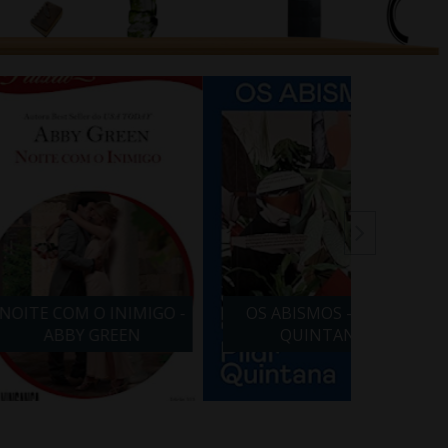
 O INIMIGO -
OS ABISMOS - PILAR
VIDA 
Y GREEN
QUINTANA
BARBA