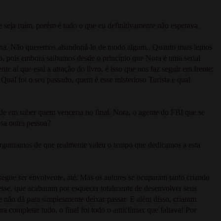
e seja ruim, porém é tudo o que eu definitivamente não esperava.
gina. Não queremos abandoná-lo de modo algum.. Quanto mais lemos
o, pois embora saibamos desde o princípio que Nora é uma serial
te aí que está a atração do livro, é isso que nos faz seguir em frente:
Qual foi o seu passado, quem é esse misterioso Turista e qual
e em saber quem venceria no final. Nora, o agente do FBI que se
osa outra pessoa?
erguntamos de que realmente valeu o tempo que dedicamos a esta
segue ser envolvente, até. Mas os autores se ocuparam tanto criando
esse, que acabaram por esquecer totalmente de desenvolver seus
não dá para simplesmente deixar passar. E além disso, criaram
ra completar tudo, o final foi todo o anticlímax que faltava! Por