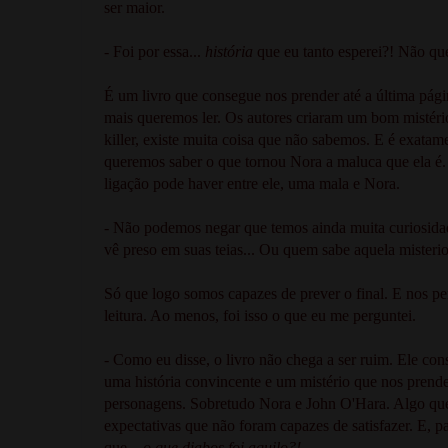
ser maior.
- Foi por essa...
história
que eu tanto esperei?! Não qu
É um livro que consegue nos prender até a última pá
mais queremos ler. Os autores criaram um bom mistéri
killer, existe muita coisa que não sabemos. E é exatamen
queremos saber o que tornou Nora a maluca que ela é. 
ligação pode haver entre ele, uma mala e Nora.
- Não podemos negar que temos ainda muita curiosidad
vê preso em suas teias... Ou quem sabe aquela misteri
Só que logo somos capazes de prever o final. E nos p
leitura. Ao menos, foi isso o que eu me perguntei.
- Como eu disse, o livro não chega a ser ruim. Ele con
uma história convincente e um mistério que nos prend
personagens. Sobretudo Nora e John O'Hara. Algo que 
expectativas que não foram capazes de satisfazer. E, pa
que...
o que diabos foi aquilo?!