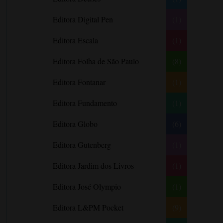
Barbara Freethy
Editora Digital Pen
(1)
Barbara Leigh
Editora Escala
(1)
Barbara Wallace
Blythe Gifford
Editora Folha de São Paulo
(8)
Bram Stoker
Editora Fontanar
(1)
Bronwyn Williams
Editora Fundamento
(1)
Brooke e Keith Desserich
Bráulio Bessa
Editora Globo
(6)
C. J. Tudor
Editora Gutenberg
(1)
Caio Fernando Abreu
Editora Jardim dos Livros
(1)
Candace Camp
Cara Colter
Editora José Olympio
(1)
Carina Rissi
Editora L&PM Pocket
(9)
Carla Madeira