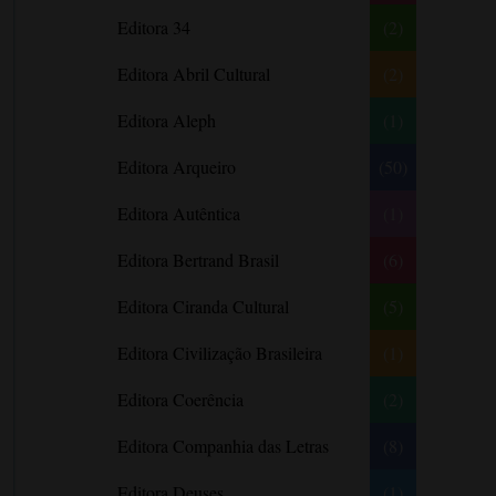
Literatura Nigeriana
Literatura Norueguesa
André Aciman
Editora 34
(2)
Literatura Portuguesa
Literatura Russa
Angela Marsons
Literatura norte-
Editora Abril Cultural
(2)
Anne Frank
americana
Anne Gracie
Editora Aleph
(1)
Anne Hampson
Editora Arqueiro
(50)
Anne Mather
Editora Autêntica
(1)
Annie Barrows
Antoine de Saint-Exupéry
Editora Bertrand Brasil
(6)
Antônio Fagundes
Editora Ciranda Cultural
(5)
Anuradha Roy
Editora Civilização Brasileira
(1)
Ariano Suassuna
Ayòbámi Adébáyò
Editora Coerência
(2)
B. A. Paris
Editora Companhia das Letras
(8)
Babi A. Sette
Editora Deuses
(1)
Barbara Delinsky