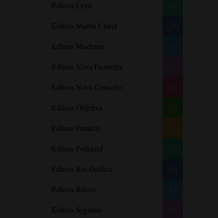
Editora Leya
(3)
Carlos Drummond de Andrade
Carmen O.
Editora Martin Claret
(25)
Carol Gregor
Editora Moderna
(1)
Carol Marinelli
Editora Nova Fronteira
(11)
Carol Townend
Carole Mortimer
Editora Novo Conceito
(7)
Caroline Linden
Editora Objetiva
(1)
Cassandra Gia
Editora Paralela
Castro Alves
(1)
Catherine Anderson
Editora Pedrazul
(2)
Celeste Bradley
Editora Rio Gráfica
(1)
Chantelle Shaw
Charles Dickens
Editora Rocco
(12)
Charlie Donlea
Editora Seguinte
(4)
Charlotte Brontë