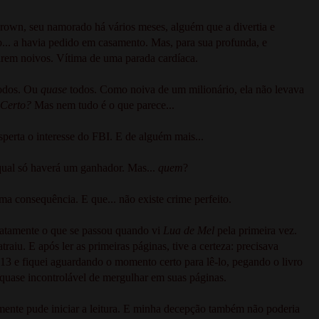
rown, seu namorado há vários meses, alguém que a divertia e
.. a havia pedido em casamento. Mas, para sua profunda, e
carem noivos. Vítima de uma parada cardíaca.
todos. Ou
quase
todos. Como noiva de um milionário, ela não levava
Certo?
Mas nem tudo é o que parece...
erta o interesse do FBI. E de alguém mais...
 qual só haverá um ganhador. Mas...
quem
?
 consequência. E que... não existe crime perfeito.
xatamente o que se passou quando vi
Lua de Mel
pela primeira vez.
aiu. E após ler as primeiras páginas, tive a certeza: precisava
013 e fiquei aguardando o momento certo para lê-lo, pegando o livro
 quase incontrolável de mergulhar em suas páginas.
lmente pude iniciar a leitura. E minha decepção também não poderia