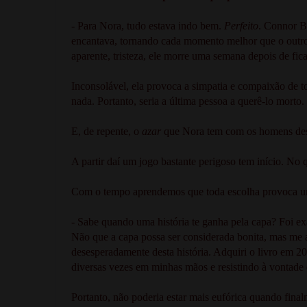
- Para Nora, tudo estava indo bem.
Perfeito
. Connor B
encantava, tornando cada momento melhor que o outro.
aparente, tristeza, ele morre uma semana depois de fi
Inconsolável, ela provoca a simpatia e compaixão de 
nada. Portanto, seria a última pessoa a querê-lo morto.
E, de repente, o
azar
que Nora tem com os homens desp
A partir daí um jogo bastante perigoso tem início. No
Com o tempo aprendemos que toda escolha provoca uma
- Sabe quando uma história te ganha pela capa? Foi e
Não que a capa possa ser considerada bonita, mas me atr
desesperadamente desta história. Adquiri o livro em 2
diversas vezes em minhas mãos e resistindo à vontade
Portanto, não poderia estar mais eufórica quando fina