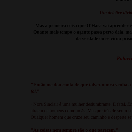
Um detetive divid
Mas a primeira coisa que O'Hara vai aprender é
Quanto mais tempo o agente passa perto dela, mais
da verdade ou se virou pris
Palavra
"Então me dou conta de que talvez nunca venha a 
foi
."
- Nora Sinclair é uma mulher deslumbrante. E fatal.
Em
atraem os homens como ímãs. Mas por trás de seu rostin
Qualquer homem que cruze seu caminho e desperte seu
"As coisas nem sempre são o que parecem."