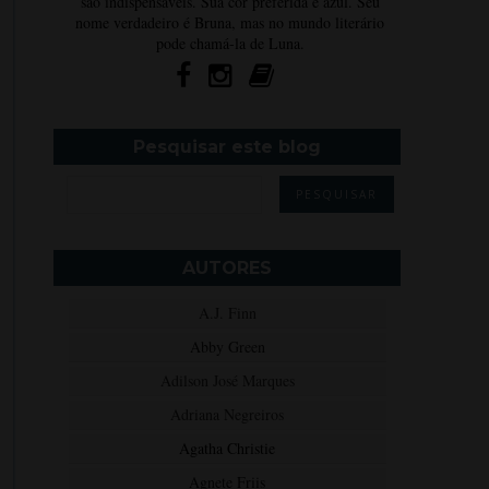
são indispensáveis. Sua cor preferida é azul. Seu
nome verdadeiro é Bruna, mas no mundo literário
pode chamá-la de Luna.
Pesquisar este blog
AUTORES
A.J. Finn
Abby Green
Adilson José Marques
Adriana Negreiros
Agatha Christie
Agnete Friis