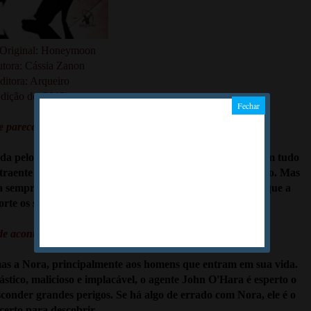
 Original: Honeymoon
utora: Cássia Zanon
ditora: Arqueiro
dição de: 2013)
 parece um conto de fadas
ada pelos homens e invejada pelas mulheres. E sua vida tem tudo
 atraente e rico Connor Brown, pede sua mão em casamento. Mas
ra sempre", para Nora é a contagem regressiva para "até que a
rte os separe."
e acontecimentos misteriosos
mas a Nora, principalmente aos homens que entram em sua vida.
ástico, malicioso e implacável, o agente John O'Hara é esperto o
conder grandes perigos. Se há algo de errado com Nora, ele é o
erto para descobrir.