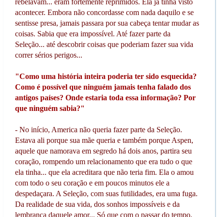
rebelavam... eram fortemente reprimidos. Ela já tinha visto
acontecer. Embora não concordasse com nada daquilo e se
sentisse presa, jamais passara por sua cabeça tentar mudar as
coisas. Sabia que era impossível. Até fazer parte da
Seleção... até descobrir coisas que poderiam fazer sua vida
correr sérios perigos...
"Como uma história inteira poderia ter sido esquecida?
Como é possível que ninguém jamais tenha falado dos
antigos países? Onde estaria toda essa informação? Por
que ninguém sabia?"
- No início, America não queria fazer parte da Seleção.
Estava ali porque sua mãe queria e também porque Aspen,
aquele que namorava em segredo há dois anos, partira seu
coração, rompendo um relacionamento que era tudo o que
ela tinha... que ela acreditara que não teria fim. Ela o amou
com todo o seu coração e em poucos minutos ele a
despedaçara. A Seleção, com suas futilidades, era uma fuga.
Da realidade de sua vida, dos sonhos impossíveis e da
lembrança daquele amor... Só que com o passar do tempo,