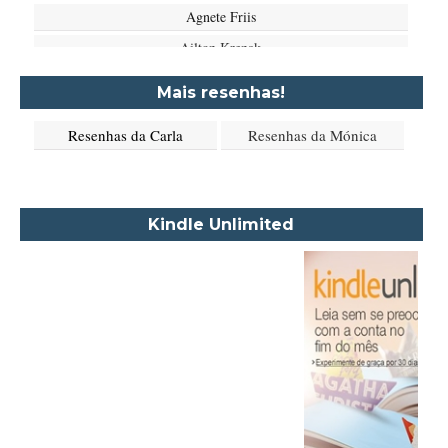
Agnete Friis
Ailton Krenak
Aimée de Jongh
Mais resenhas!
Aione Simões
Resenhas da Carla
Resenhas da Mónica
Akapoeta
Albert Camus
Aleksandr Púchkin
Kindle Unlimited
Alexandre Dumas Filho
Alice Walker
Alma Katsu
Aluísio Azevedo
Alyson Noël
Amanda Lovelace
Ana Beatriz Barbosa Silva