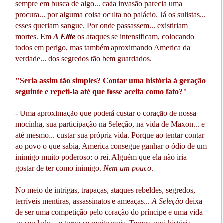
sempre em busca de algo... cada invasão parecia uma
procura... por alguma coisa oculta no palácio. Já os sulistas...
esses queriam sangue. Por onde passassem... existiriam
mortes. Em
A Elite
os ataques se intensificam, colocando
todos em perigo, mas também aproximando America da
verdade... dos segredos tão bem guardados.
"Seria assim tão simples? Contar uma história à geração
seguinte e repeti-la até que fosse aceita como fato?"
- Uma aproximação que poderá custar o coração de nossa
mocinha, sua participação na Seleção, na vida de Maxon... e
até mesmo... custar sua própria vida. Porque ao tentar contar
ao povo o que sabia, America consegue ganhar o ódio de um
inimigo muito poderoso: o rei. Alguém que ela não iria
gostar de ter como inimigo.
Nem um pouco
.
No meio de intrigas, trapaças, ataques rebeldes, segredos,
terríveis mentiras, assassinatos e ameaças...
A Seleção
deixa
de ser uma competição pelo coração do príncipe e uma vida
ao seu lado... e torna-se muito mais. Temos aqui história.