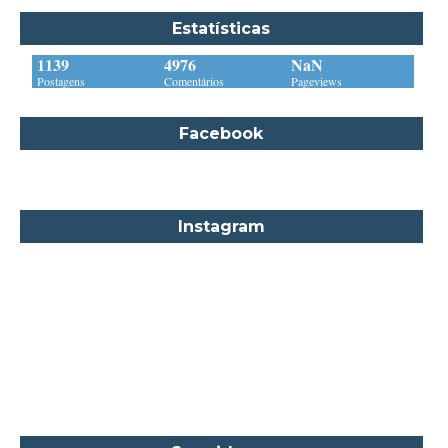
Barbara Delinsky
Estatísticas
Barbara Freethy
1139
4976
NaN
Barbara Leigh
Postagens
Comentários
Pageviews
Barbara Wallace
Facebook
Blythe Gifford
Bram Stoker
Bronwyn Williams
Instagram
Brooke e Keith Desserich
Bráulio Bessa
C. J. Tudor
Caio Fernando Abreu
Candace Camp
Cara Colter
Carina Rissi