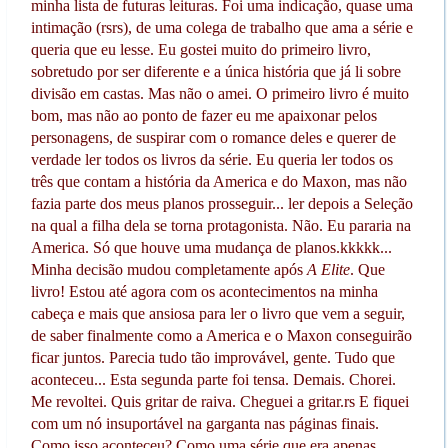
minha lista de futuras leituras. Foi uma indicação, quase uma
intimação (rsrs), de uma colega de trabalho que ama a série e
queria que eu lesse. Eu gostei muito do primeiro livro,
sobretudo por ser diferente e a única história que já li sobre
divisão em castas. Mas não o amei. O primeiro livro é muito
bom, mas não ao ponto de fazer eu me apaixonar pelos
personagens, de suspirar com o romance deles e querer de
verdade ler todos os livros da série. Eu queria ler todos os
três que contam a história da America e do Maxon, mas não
fazia parte dos meus planos prosseguir... ler depois a Seleção
na qual a filha dela se torna protagonista. Não. Eu pararia na
America. Só que houve uma mudança de planos.kkkkk...
Minha decisão mudou completamente após
A Elite
. Que
livro! Estou até agora com os acontecimentos na minha
cabeça e mais que ansiosa para ler o livro que vem a seguir,
de saber finalmente como a America e o Maxon conseguirão
ficar juntos. Parecia tudo tão improvável, gente. Tudo que
aconteceu... Esta segunda parte foi tensa. Demais. Chorei.
Me revoltei. Quis gritar de raiva. Cheguei a gritar.rs E fiquei
com um nó insuportável na garganta nas páginas finais.
Como isso aconteceu? Como uma série que era apenas