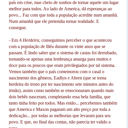
país em crise, mas cheio de sonhos de tornar aquele um lugar
melhor para todos. Ao lado de America, dá esperanças ao
povo... Faz com que toda a população acredite num amanhã.
Num amanhã que ele pretendia tornar realidade. E
consegue.
- Em
A Herdeira
, conseguimos perceber o que aconteceu
com a população de Illéa durante os vinte anos que se
passam. É lindo saber que o sistema de castas foi derrubado,
tornando-se apenas uma lembrança amarga para muitos e
doce para os poucos que eram privilegiados por tal sistema.
Vemos também que o país comemorou com o casal o
nascimento dos gêmeos, Eadlyn e Ahren (que se torna
herdeira do trono por ter nascimento sete minutos antes do
irmão), assim como também se emocionaram quando mais
dois bebês nasceram, completando essa bela família, que
tanto tinha feito por todos. Mas então... percebemos também
que America e Maxon pagaram um alto preço por toda a
dedicação... por todas as melhorias que levaram para seu
povo. E que, no final das contas, não parecia ter valido a