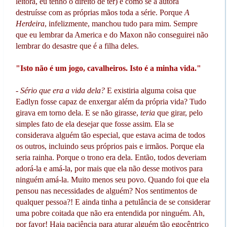
leitora, eu tenho o direito de ter) é como se a autora
destruísse com as próprias mãos toda a série. Porque
A
Herdeira
, infelizmente, manchou tudo para mim. Sempre
que eu lembrar da America e do Maxon não conseguirei não
lembrar do desastre que é a filha deles.
"Isto não é um jogo, cavalheiros. Isto é a minha vida."
-
Sério que era a vida dela?
E existiria alguma coisa que
Eadlyn fosse capaz de enxergar além da própria vida? Tudo
girava em torno dela. E se não girasse,
teria
que girar, pelo
simples fato de ela desejar que fosse assim. Ela se
considerava alguém tão especial, que estava acima de todos
os outros, incluindo seus próprios pais e irmãos. Porque ela
seria rainha. Porque o trono era dela. Então, todos deveriam
adorá-la e amá-la, por mais que ela não desse motivos para
ninguém amá-la. Muito menos seu povo. Quando foi que ela
pensou nas necessidades de alguém? Nos sentimentos de
qualquer pessoa?! E ainda tinha a petulância de se considerar
uma pobre coitada que não era entendida por ninguém. Ah,
por favor! Haja paciência para aturar alguém tão egocêntrico