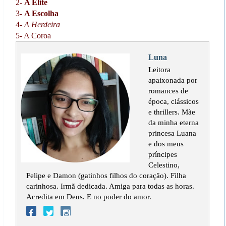
2-
A Elite
3-
A Escolha
4-
A Herdeira
5- A Coroa
Luna
Leitora
apaixonada por
romances de
época, clássicos
e thrillers. Mãe
da minha eterna
princesa Luana
e dos meus
príncipes
Celestino,
Felipe e Damon (gatinhos filhos do coração). Filha
carinhosa. Irmã dedicada. Amiga para todas as horas.
Acredita em Deus. E no poder do amor.