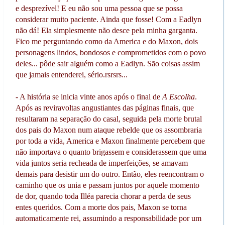
e desprezível! E eu não sou uma pessoa que se possa
considerar muito paciente. Ainda que fosse! Com a Eadlyn
não dá! Ela simplesmente não desce pela minha garganta.
Fico me perguntando como da America e do Maxon, dois
personagens lindos, bondosos e comprometidos com o povo
deles... pôde sair alguém como a Eadlyn. São coisas assim
que jamais entenderei, sério.rsrsrs...
- A história se inicia vinte anos após o final de
A Escolha
.
Após as reviravoltas angustiantes das páginas finais, que
resultaram na separação do casal, seguida pela morte brutal
dos pais do Maxon num ataque rebelde que os assombraria
por toda a vida, America e Maxon finalmente percebem que
não importava o quanto brigassem e considerassem que uma
vida juntos seria recheada de imperfeições, se amavam
demais para desistir um do outro. Então, eles reencontram o
caminho que os unia e passam juntos por aquele momento
de dor, quando toda Illéa parecia chorar a perda de seus
entes queridos. Com a morte dos pais, Maxon se torna
automaticamente rei, assumindo a responsabilidade por um