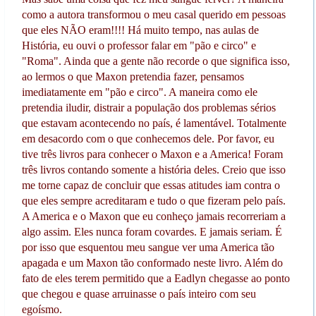
como a autora transformou o meu casal querido em pessoas
que eles NÃO eram!!!! Há muito tempo, nas aulas de
História, eu ouvi o professor falar em "pão e circo" e
"Roma". Ainda que a gente não recorde o que significa isso,
ao lermos o que Maxon pretendia fazer, pensamos
imediatamente em "pão e circo". A maneira como ele
pretendia iludir, distrair a população dos problemas sérios
que estavam acontecendo no país, é lamentável. Totalmente
em desacordo com o que conhecemos dele. Por favor, eu
tive três livros para conhecer o Maxon e a America! Foram
três livros contando somente a história deles. Creio que isso
me torne capaz de concluir que essas atitudes iam contra o
que eles sempre acreditaram e tudo o que fizeram pelo país.
A America e o Maxon que eu conheço jamais recorreriam a
algo assim. Eles nunca foram covardes. E jamais seriam. É
por isso que esquentou meu sangue ver uma America tão
apagada e um Maxon tão conformado neste livro. Além do
fato de eles terem permitido que a Eadlyn chegasse ao ponto
que chegou e quase arruinasse o país inteiro com seu
egoísmo.