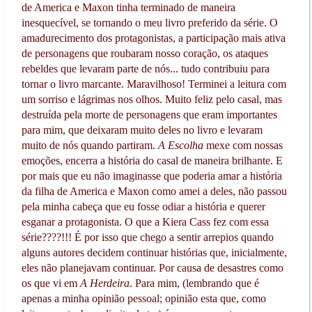
de America e Maxon tinha terminado de maneira
inesquecível, se tornando o meu livro preferido da série. O
amadurecimento dos protagonistas, a participação mais ativa
de personagens que roubaram nosso coração, os ataques
rebeldes que levaram parte de nós... tudo contribuiu para
tornar o livro marcante. Maravilhoso! Terminei a leitura com
um sorriso e lágrimas nos olhos. Muito feliz pelo casal, mas
destruída pela morte de personagens que eram importantes
para mim, que deixaram muito deles no livro e levaram
muito de nós quando partiram.
A Escolha
mexe com nossas
emoções, encerra a história do casal de maneira brilhante. E
por mais que eu não imaginasse que poderia amar a história
da filha de America e Maxon como amei a deles, não passou
pela minha cabeça que eu fosse odiar a história e querer
esganar a protagonista. O que a Kiera Cass fez com essa
série????!!! É por isso que chego a sentir arrepios quando
alguns autores decidem continuar histórias que, inicialmente,
eles não planejavam continuar. Por causa de desastres como
os que vi em
A Herdeira
. Para mim, (lembrando que é
apenas a minha opinião pessoal; opinião esta que, como