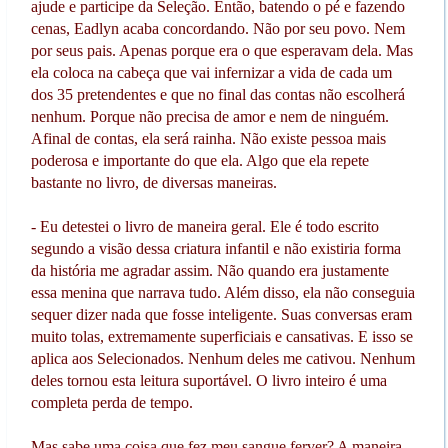
ajude e participe da Seleção. Então, batendo o pé e fazendo
cenas, Eadlyn acaba concordando. Não por seu povo. Nem
por seus pais. Apenas porque era o que esperavam dela. Mas
ela coloca na cabeça que vai infernizar a vida de cada um
dos 35 pretendentes e que no final das contas não escolherá
nenhum. Porque não precisa de amor e nem de ninguém.
Afinal de contas, ela será rainha. Não existe pessoa mais
poderosa e importante do que ela. Algo que ela repete
bastante no livro, de diversas maneiras.
- Eu detestei o livro de maneira geral. Ele é todo escrito
segundo a visão dessa criatura infantil e não existiria forma
da história me agradar assim. Não quando era justamente
essa menina que narrava tudo. Além disso, ela não conseguia
sequer dizer nada que fosse inteligente. Suas conversas eram
muito tolas, extremamente superficiais e cansativas. E isso se
aplica aos Selecionados. Nenhum deles me cativou. Nenhum
deles tornou esta leitura suportável. O livro inteiro é uma
completa perda de tempo.
Mas sabe uma coisa que fez meu sangue ferver? A maneira