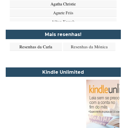
Agatha Christie
Agnete Friis
Ailton Krenak
Aimée de Jongh
Mais resenhas!
Aione Simões
Resenhas da Carla
Resenhas da Mónica
Akapoeta
Albert Camus
Aleksandr Púchkin
Kindle Unlimited
Alexandre Dumas Filho
Alice Walker
Alma Katsu
Aluísio Azevedo
Alyson Noël
Amanda Lovelace
Ana Beatriz Barbosa Silva