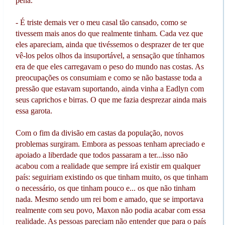
pena.
- É triste demais ver o meu casal tão cansado, como se
tivessem mais anos do que realmente tinham. Cada vez que
eles apareciam, ainda que tivéssemos o desprazer de ter que
vê-los pelos olhos da insuportável, a sensação que tínhamos
era de que eles carregavam o peso do mundo nas costas. As
preocupações os consumiam e como se não bastasse toda a
pressão que estavam suportando, ainda vinha a Eadlyn com
seus caprichos e birras. O que me fazia desprezar ainda mais
essa garota.
Com o fim da divisão em castas da população, novos
problemas surgiram. Embora as pessoas tenham apreciado e
apoiado a liberdade que todos passaram a ter...isso não
acabou com a realidade que sempre irá existir em qualquer
país: seguiriam existindo os que tinham muito, os que tinham
o necessário, os que tinham pouco e... os que não tinham
nada. Mesmo sendo um rei bom e amado, que se importava
realmente com seu povo, Maxon não podia acabar com essa
realidade. As pessoas pareciam não entender que para o país