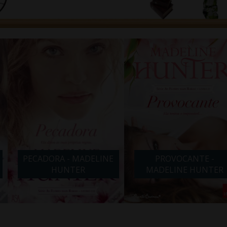
- MADELINE
PROVOCANTE -
NOITE COM
TER
MADELINE HUNTER
ABB