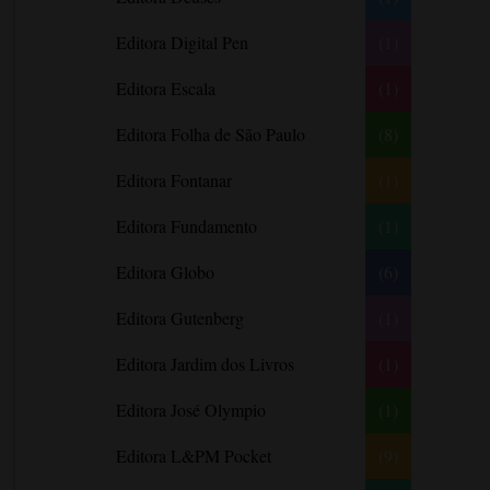
Barbara Freethy
Editora Digital Pen
(1)
Barbara Leigh
Editora Escala
(1)
Barbara Wallace
Blythe Gifford
Editora Folha de São Paulo
(8)
Bram Stoker
Editora Fontanar
(1)
Bronwyn Williams
Editora Fundamento
(1)
Brooke e Keith Desserich
Bráulio Bessa
Editora Globo
(6)
C. J. Tudor
Editora Gutenberg
(1)
Caio Fernando Abreu
Editora Jardim dos Livros
(1)
Candace Camp
Cara Colter
Editora José Olympio
(1)
Carina Rissi
Editora L&PM Pocket
(9)
Carla Madeira