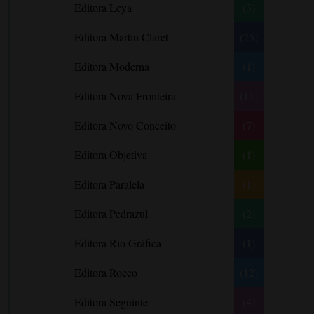
Editora Leya
(3)
Carlos Drummond de Andrade
Carmen O.
Editora Martin Claret
(25)
Carol Gregor
Editora Moderna
(1)
Carol Marinelli
Editora Nova Fronteira
(11)
Carol Townend
Carole Mortimer
Editora Novo Conceito
(7)
Caroline Linden
Editora Objetiva
(1)
Cassandra Gia
Editora Paralela
Castro Alves
(1)
Catherine Anderson
Editora Pedrazul
(2)
Celeste Bradley
Editora Rio Gráfica
(1)
Chantelle Shaw
Charles Dickens
Editora Rocco
(12)
Charlie Donlea
Editora Seguinte
(4)
Charlotte Brontë