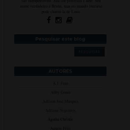
são indispensáveis. Sua cor preferida é azul. Seu
nome verdadeiro é Bruna, mas no mundo literário
pode chamá-la de Luna.
Pesquisar este blog
AUTORES
A.J. Finn
Abby Green
Adilson José Marques
Adriana Negreiros
Agatha Christie
Agnete Friis