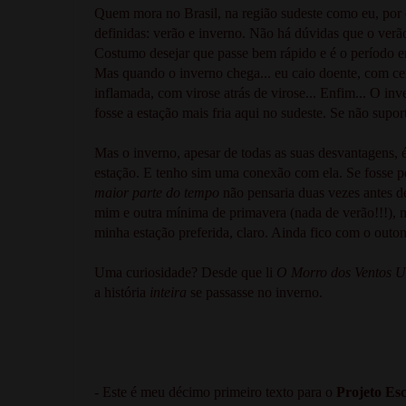
Quem mora no Brasil, na região sudeste como eu, por 
definidas: verão e inverno. Não há dúvidas que o verão
Costumo desejar que passe bem rápido e é o período em
Mas quando o inverno chega... eu caio doente, com ce
inflamada, com virose atrás de virose... Enfim... O in
fosse a estação mais fria aqui no sudeste. Se não supor
Mas o inverno, apesar de todas as suas desvantagens,
estação. E tenho sim uma conexão com ela. Se fosse 
maior parte do tempo
não pensaria duas vezes antes d
mim e outra mínima de primavera (nada de verão!!!), m
minha estação preferida, claro. Ainda fico com o outon
Uma curiosidade? Desde que li
O Morro dos Ventos U
a história
inteira
se passasse no inverno.
- Este é meu décimo primeiro texto para o
Projeto Es