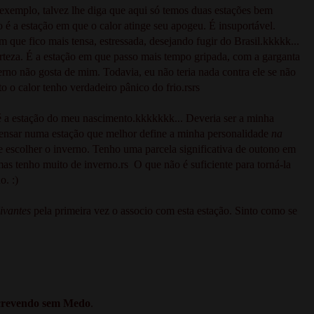
exemplo, talvez lhe diga que aqui só temos duas estações bem
 é a estação em que o calor atinge seu apogeu. É insuportável.
 que fico mais tensa, estressada, desejando fugir do Brasil.kkkkk...
rteza. É a estação em que passo mais tempo gripada, com a garganta
verno não gosta de mim. Todavia, eu não teria nada contra ele se não
to o calor tenho verdadeiro pânico do frio.rsrs
 é a estação do meu nascimento.kkkkkkk... Deveria ser a minha
pensar numa estação que melhor define a minha personalidade
na
e escolher o inverno. Tenho uma parcela significativa de outono em
as tenho muito de inverno.rs O que não é suficiente para torná-la
o. :)
ivantes
pela primeira vez o associo com esta estação. Sinto como se
crevendo sem Medo
.