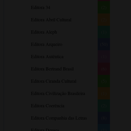
Literatura Nigeriana
Literatura Norueguesa
André Aciman
Editora 34
(2)
Literatura Portuguesa
Literatura Russa
Angela Marsons
Literatura norte-
Editora Abril Cultural
(2)
Anne Frank
americana
Anne Gracie
Editora Aleph
(1)
Anne Hampson
Editora Arqueiro
(50)
Anne Mather
Editora Autêntica
(1)
Annie Barrows
Antoine de Saint-Exupéry
Editora Bertrand Brasil
(6)
Antônio Fagundes
Editora Ciranda Cultural
(5)
Anuradha Roy
Editora Civilização Brasileira
(1)
Ariano Suassuna
Ayòbámi Adébáyò
Editora Coerência
(2)
B. A. Paris
Editora Companhia das Letras
(8)
Babi A. Sette
Editora Deuses
(1)
Barbara Delinsky