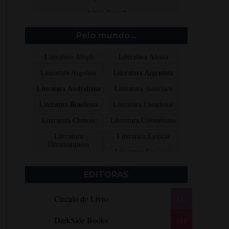
Ailton Krenak
Aimée de Jongh
Pelo mundo...
Aione Simões
Literatura Afegã
Literatura Alemã
Akapoeta
Literatura Argelina
Literatura Argentina
Albert Camus
Literatura Australiana
Literatura Austríaca
Aleksandr Púchkin
Literatura Brasileira
Literatura Canadense
Alexandre Dumas Filho
Literatura Chinesa
Literatura Colombiana
Alice Walker
Literatura
Literatura Egípcia
Alma Katsu
Dinamarquesa
Literatura Escocesa
Aluísio Azevedo
Literatura Espanhola
Literatura Francesa
Alyson Noël
EDITORAS
Literatura Grega
Literatura Indiana
Amanda Lovelace
Círculo do Livro
(4)
Literatura Inglesa
Literatura Irlandesa
Ana Beatriz Barbosa Silva
Literatura Italiana
Literatura Mexicana
Ana Maria Machado
DarkSide Books
(1)