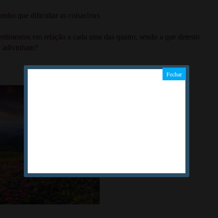
enho que dificultar as coisas!rsrs
entimentos em relação a cada uma das quatro, sendo a que detesto
e adivinham?