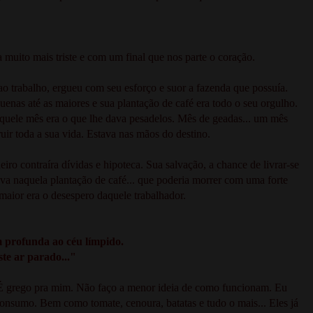
ia muito mais triste e com um final que nos parte o coração.
o trabalho, ergueu com seu esforço e suor a fazenda que possuía.
enas até as maiores e sua plantação de café era todo o seu orgulho.
aquele mês era o que lhe dava pesadelos. Mês de geadas... um mês
ruir toda a sua vida. Estava nas mãos do destino.
ro contraíra dívidas e hipoteca. Sua salvação, a chance de livrar-se
ava naquela plantação de café... que poderia morrer com uma forte
maior era o desespero daquele trabalhador.
 profunda ao céu límpido.
este ar parado..."
.. É grego pra mim. Não faço a menor ideia de como funcionam. Eu
onsumo. Bem como tomate, cenoura, batatas e tudo o mais... Eles já