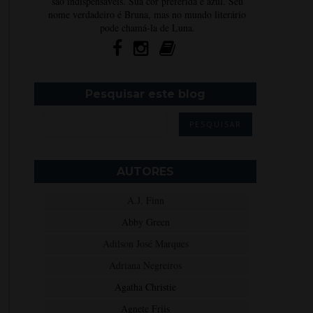
são indispensáveis. Sua cor preferida é azul. Seu
nome verdadeiro é Bruna, mas no mundo literário
pode chamá-la de Luna.
Pesquisar este blog
AUTORES
A.J. Finn
Abby Green
Adilson José Marques
Adriana Negreiros
Agatha Christie
Agnete Friis