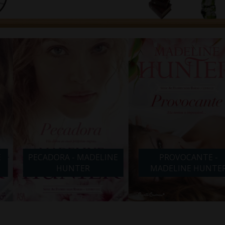
- MADELINE
PROVOCANTE -
NOITE COM
TER
MADELINE HUNTER
ABB