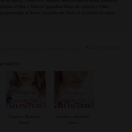
s de época, clássicos e thrillers. Mãe da minha eterna princesa
estino, Felipe e Damon (gatinhos filhos do coração). Filha
ga para todas as horas. Acredita em Deus. E no poder do amor.
4 COMENTÁRIOS
bo
,
Literatura Brasileira
,
Livrinhos de Livraria
,
também:
Perigosa - Madeline
Pecadora - Madeline
Hunter
Hunter