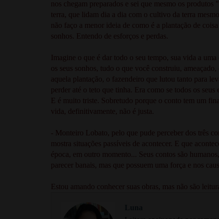
nos chegam preparados e sei que mesmo os produtos "
terra, que lidam dia a dia com o cultivo da terra mes
não faço a menor ideia de como é a plantação de coisa 
sonhos. Entendo de esforços e perdas.
Imagine o que é dar todo o seu tempo, sua vida a uma c
os seus sonhos, tudo o que você construiu, ameaçado, c
aquela plantação, o fazendeiro que lutou tanto para lev
perder até o teto que tinha. Era como se todos os seus
E é muito triste. Sobretudo porque o conto tem um fin
vida, definitivamente, não é justa.
- Monteiro Lobato, pelo que pude perceber dos três con
mostra situações passíveis de acontecer. E que acont
época, em outro momento... Seus contos são humanos,
parecer banais, mas que possuem uma força e nos ca
Estou amando conhecer suas obras, mas não são leitur
Luna