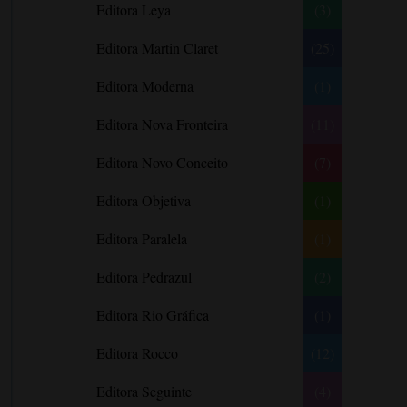
Editora Leya
(3)
Carlos Drummond de Andrade
Carmen O.
Editora Martin Claret
(25)
Carol Gregor
Editora Moderna
(1)
Carol Marinelli
Editora Nova Fronteira
(11)
Carol Townend
Carole Mortimer
Editora Novo Conceito
(7)
Caroline Linden
Editora Objetiva
(1)
Cassandra Gia
Editora Paralela
Castro Alves
(1)
Catherine Anderson
Editora Pedrazul
(2)
Celeste Bradley
Editora Rio Gráfica
(1)
Chantelle Shaw
Charles Dickens
Editora Rocco
(12)
Charlie Donlea
Editora Seguinte
(4)
Charlotte Brontë