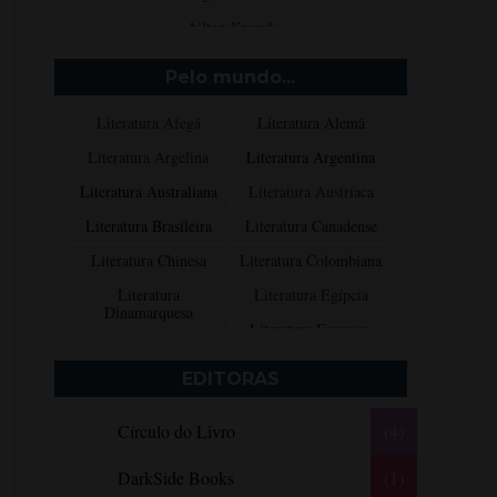
Ailton Krenak
Aimée de Jongh
Pelo mundo...
Aione Simões
Literatura Afegã
Literatura Alemã
Akapoeta
Literatura Argelina
Literatura Argentina
Albert Camus
Literatura Australiana
Literatura Austríaca
Aleksandr Púchkin
Literatura Brasileira
Literatura Canadense
Alexandre Dumas Filho
Literatura Chinesa
Literatura Colombiana
Alice Walker
Literatura
Literatura Egípcia
Alma Katsu
Dinamarquesa
Literatura Escocesa
Aluísio Azevedo
Literatura Espanhola
Literatura Francesa
Alyson Noël
EDITORAS
Literatura Grega
Literatura Indiana
Amanda Lovelace
Círculo do Livro
(4)
Literatura Inglesa
Literatura Irlandesa
Ana Beatriz Barbosa Silva
Literatura Italiana
Literatura Mexicana
Ana Maria Machado
DarkSide Books
(1)