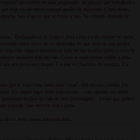
vegetais" necessitam de uma preparação, de pessoas que trabalham a
mo que hoje em dia talvez tenham auxílio de máquinas. Como disse,
alguma. Sou leiga no que se refere a isso. No entanto, entendo de
oisa... Dedicando-se de corpo e alma a isso e e de repente ver todos
orrendo sérios riscos de ser destruído. Só que mais do que perder
ar uma vida digna e tranquila ao lado de sua família, corria o risco de
 esforços tivessem sido em vão. Como se nada tivesse valido a pena.
al que nos deixa em choque. É o que eu chamaria de injustiça. E a
tos que li, segue uma linha mais "crua", real em seus contos. Ele
eceram. Em algum lugar deste país mesmo... com alguém, em outra
 mostrando trechos da vida de seus personagens... Cenas que podem
usam impacto. Que mexem com a gente.
as fáceis. Pelo menos, não para mim.