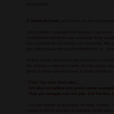
para acreditar.
O Drama da Geada
, por sua vez, nos traz uma histór
Um fazendeiro, profundamente dedicado à sua terra e a
Participou ativamente de cada construção desde as pequ
Era o resultado do seu trabalho, sua obra-prima. Mas 
que poderia passar sem grandes turbulências ou... dest
Embora tivesse uma fazenda que dava lucros, o fazendei
dos credores e continuar tocando sua vida em paz, est
geada. O tempo não estava bom. E quanto pior ficava 
"Virá? Não virá? Deus sabe!...
Seu olhar mergulhou pela janela, numa sondagem
- Hoje, por exemplo, está com jeito. Este frio fino, 
- Eu nada entendo de agricultura, lavouras, fazenda.
compro o café no mercado, já embalado, pronto para c