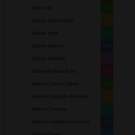
Literatura Nigeriana
Literatura Norueguesa
André Aciman
Editora 34
(2)
Literatura Portuguesa
Literatura Russa
Angela Marsons
Literatura norte-
Editora Abril Cultural
(2)
Anne Frank
americana
Anne Gracie
Editora Aleph
(1)
Anne Hampson
Editora Arqueiro
(50)
Anne Mather
Editora Autêntica
(1)
Annie Barrows
Antoine de Saint-Exupéry
Editora Bertrand Brasil
(6)
Antônio Fagundes
Editora Ciranda Cultural
(5)
Anuradha Roy
Editora Civilização Brasileira
(1)
Ariano Suassuna
Ayòbámi Adébáyò
Editora Coerência
(2)
B. A. Paris
Editora Companhia das Letras
(8)
Babi A. Sette
Editora Deuses
(1)
Barbara Delinsky