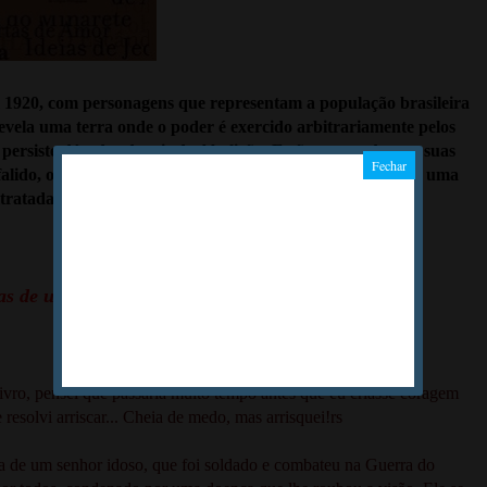
m 1920, com personagens que representam a população brasileira
evela uma terra onde o poder é exercido arbitrariamente pelos
persiste décadas depois da Abolição. Estão retratados em suas
lido, o jardineiro que faz poesia das flores, a viúva cruel, uma
tratada e o gramático ranzinza.
s de uma leitora...
e livro, pensei que passaria muito tempo antes que eu criasse coragem
 resolvi arriscar... Cheia de medo, mas arrisquei!rs
 de um senhor idoso, que foi soldado e combateu na Guerra do