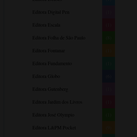
Barbara Freethy
Editora Digital Pen
(1)
Barbara Leigh
Editora Escala
(1)
Barbara Wallace
Blythe Gifford
Editora Folha de São Paulo
(8)
Bram Stoker
Editora Fontanar
(1)
Bronwyn Williams
Editora Fundamento
(1)
Brooke e Keith Desserich
Bráulio Bessa
Editora Globo
(6)
C. J. Tudor
Editora Gutenberg
(1)
Caio Fernando Abreu
Editora Jardim dos Livros
(1)
Candace Camp
Cara Colter
Editora José Olympio
(1)
Carina Rissi
Editora L&PM Pocket
(9)
Carla Madeira