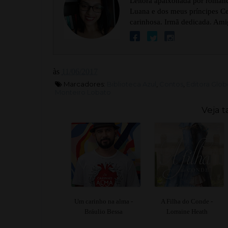
Leitora apaixonada por romance
Luana e dos meus príncipes Cel
carinhosa. Irmã dedicada. Ami
às
11/06/2017
Marcadores:
Biblioteca Azul
,
Contos
,
Editora Glo
Monteiro Lobato
Veja 
Um carinho na alma -
A Filha do Conde -
Bráulio Bessa
Lorraine Heath