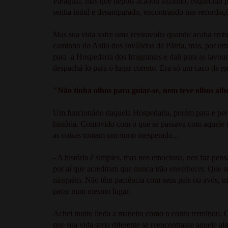
Paraguai, mas que depois acabou sozinho, esquecido p
sentia inútil e desamparado, encontrando nas recordaç
Mas sua vida sofre uma reviravolta quando acaba emba
caminho do Asilo dos Inválidos da Pátria, mas, por 
para a Hospedaria dos Imigrantes e dali para as lavo
despachá-lo para o lugar correto. Era só um caco de
"Não tinha olhos para guiar-se, nem teve olhos alhe
Um funcionário daquela Hospedaria, porém para e perg
história. Comovido com o que se passava com aquele sen
as coisas tomam um rumo inesperado...
- A história é simples, mas nos emociona, nos faz pens
por aí que acreditam que nunca irão envelhecer. Que se
ninguém. Não têm paciência com seus pais ou avós, m
parar num mesmo lugar.
Achei muito linda a maneira como o conto terminou. O
que sua vida seria diferente se reencontrasse aquele al