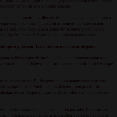
or todos, condenado por uma doença que lhe roubou a visão. Ele se
ões de um tempo distante um frágil consolo.
rcando com um destino diferente do que imaginava: deveria estar a
um equívoco, o colocaram junto com os homens que estavam indo
uras de café, onde trabalhariam. Ninguém se importava muito em
 gente, alguém imprestável com quem ninguém perderia tempo.
ios que o guiassem. Triste destino o dos cacos de gente..."
unta ao idoso o que ele fazia ali e é quando o homem conta a sua
hor, o funcionário leva sua história até o diretor do local e é aí que
ar em tantas coisas... Eu fico pensando no quanto existem pessoas
rão sempre fortes e "úteis", autossuficientes, sem precisar de
altratam idosos. Esquecem que a vida dá voltas e um dia podemos
 senhor tinha tanta fé numa pessoa de seu passado. Tanta certeza
guém... Foi impossível não sorrir ao perceber que ele tinha motivos