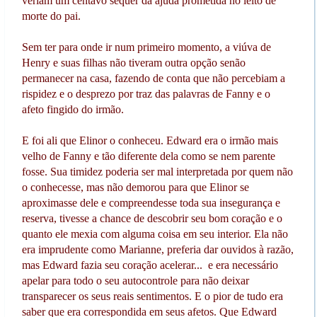
veriam um centavo sequer da ajuda prometida no leito de
morte do pai.
Sem ter para onde ir num primeiro momento, a viúva de
Henry e suas filhas não tiveram outra opção senão
permanecer na casa, fazendo de conta que não percebiam a
rispidez e o desprezo por traz das palavras de Fanny e o
afeto fingido do irmão.
E foi ali que Elinor o conheceu. Edward era o irmão mais
velho de Fanny e tão diferente dela como se nem parente
fosse. Sua timidez poderia ser mal interpretada por quem não
o conhecesse, mas não demorou para que Elinor se
aproximasse dele e compreendesse toda sua insegurança e
reserva, tivesse a chance de descobrir seu bom coração e o
quanto ele mexia com alguma coisa em seu interior. Ela não
era imprudente como Marianne, preferia dar ouvidos à razão,
mas Edward fazia seu coração acelerar... e era necessário
apelar para todo o seu autocontrole para não deixar
transparecer os seus reais sentimentos. E o pior de tudo era
saber que era correspondida em seus afetos. Que Edward