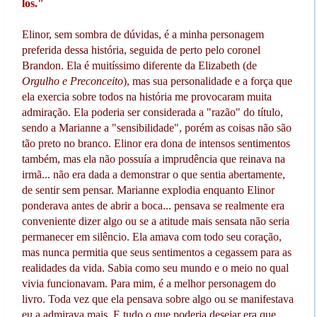
los."
Elinor, sem sombra de dúvidas, é a minha personagem
preferida dessa história, seguida de perto pelo coronel
Brandon. Ela é muitíssimo diferente da Elizabeth (de
Orgulho e Preconceito
), mas sua personalidade e a força que
ela exercia sobre todos na história me provocaram muita
admiração. Ela poderia ser considerada a "razão" do título,
sendo a Marianne a "sensibilidade", porém as coisas não são
tão preto no branco. Elinor era dona de intensos sentimentos
também, mas ela não possuía a imprudência que reinava na
irmã... não era dada a demonstrar o que sentia abertamente,
de sentir sem pensar. Marianne explodia enquanto Elinor
ponderava antes de abrir a boca... pensava se realmente era
conveniente dizer algo ou se a atitude mais sensata não seria
permanecer em silêncio. Ela amava com todo seu coração,
mas nunca permitia que seus sentimentos a cegassem para as
realidades da vida. Sabia como seu mundo e o meio no qual
vivia funcionavam. Para mim, é a melhor personagem do
livro. Toda vez que ela pensava sobre algo ou se manifestava
eu a admirava mais. E tudo o que poderia desejar era que