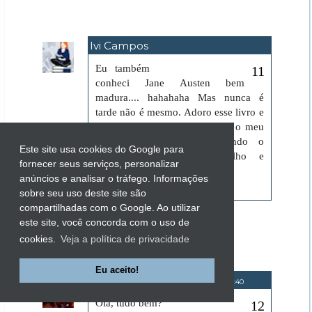
Ivi Campos
6 de junho de 2018 às 08:00
Eu também
conheci Jane Austen bem
madura.... hahahaha Mas nunca é
tarde não é mesmo. Adoro esse livro e
tenho minhas dúvidas se ele é o meu
favorito da autora, disputando o
Este site usa cookies do Google para
primeiro lugar com Orgulho e
fornecer seus serviços, personalizar
Preconceito.
anúncios e analisar o tráfego. Informações
Beijos
sobre seu uso deste site são
compartilhadas com o Google. Ao utilizar
Responder
este site, você concorda com o uso de
cookies.
Veja a política de privacidade
Eu aceito!
Ana Luz
8 de junho de 2018 às 16:40
Olá, tudo bem?