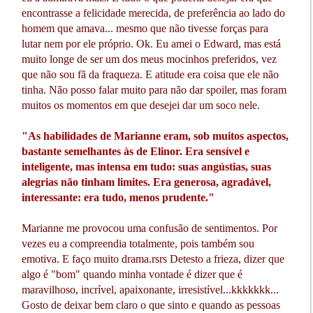
encontrasse a felicidade merecida, de preferência ao lado do
homem que amava... mesmo que não tivesse forças para
lutar nem por ele próprio. Ok. Eu amei o Edward, mas está
muito longe de ser um dos meus mocinhos preferidos, vez
que não sou fã da fraqueza. E atitude era coisa que ele não
tinha. Não posso falar muito para não dar spoiler, mas foram
muitos os momentos em que desejei dar um soco nele.
"As habilidades de Marianne eram, sob muitos aspectos,
bastante semelhantes às de Elinor. Era sensível e
inteligente, mas intensa em tudo: suas angústias, suas
alegrias não tinham limites. Era generosa, agradável,
interessante: era tudo, menos prudente."
Marianne me provocou uma confusão de sentimentos. Por
vezes eu a compreendia totalmente, pois também sou
emotiva. E faço muito drama.rsrs Detesto a frieza, dizer que
algo é "bom" quando minha vontade é dizer que é
maravilhoso, incrível, apaixonante, irresistível...kkkkkkk...
Gosto de deixar bem claro o que sinto e quando as pessoas