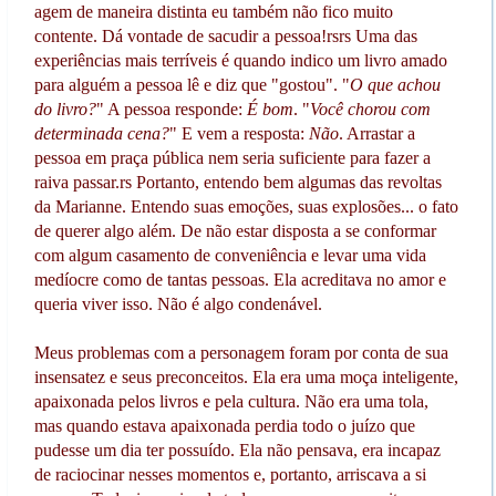
agem de maneira distinta eu também não fico muito
contente. Dá vontade de sacudir a pessoa!rsrs Uma das
experiências mais terríveis é quando indico um livro amado
para alguém a pessoa lê e diz que "gostou". "
O que achou
do livro?
" A pessoa responde:
É bom
. "
Você chorou com
determinada cena?
" E vem a resposta:
Não
. Arrastar a
pessoa em praça pública nem seria suficiente para fazer a
raiva passar.rs Portanto, entendo bem algumas das revoltas
da Marianne. Entendo suas emoções, suas explosões... o fato
de querer algo além. De não estar disposta a se conformar
com algum casamento de conveniência e levar uma vida
medíocre como de tantas pessoas. Ela acreditava no amor e
queria viver isso. Não é algo condenável.
Meus problemas com a personagem foram por conta de sua
insensatez e seus preconceitos. Ela era uma moça inteligente,
apaixonada pelos livros e pela cultura. Não era uma tola,
mas quando estava apaixonada perdia todo o juízo que
pudesse um dia ter possuído. Ela não pensava, era incapaz
de raciocinar nesses momentos e, portanto, arriscava a si