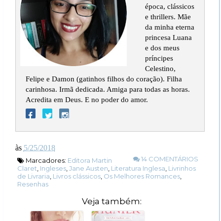
época, clássicos
e thrillers. Mãe
da minha eterna
princesa Luana
e dos meus
príncipes
Celestino,
Felipe e Damon (gatinhos filhos do coração). Filha
carinhosa. Irmã dedicada. Amiga para todas as horas.
Acredita em Deus. E no poder do amor.
às
5/25/2018
14 COMENTÁRIOS
Marcadores:
Editora Martin
Claret
,
Ingleses
,
Jane Austen
,
Literatura Inglesa
,
Livrinhos
de Livraria
,
Livros clássicos
,
Os Melhores Romances
,
Resenhas
Veja também: