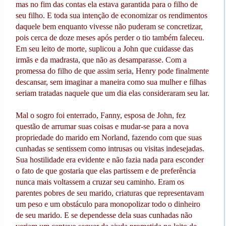
mas no fim das contas ela estava garantida para o filho de
seu filho. E toda sua intenção de economizar os rendimentos
daquele bem enquanto vivesse não puderam se concretizar,
pois cerca de doze meses após perder o tio também faleceu.
Em seu leito de morte, suplicou a John que cuidasse das
irmãs e da madrasta, que não as desamparasse. Com a
promessa do filho de que assim seria, Henry pode finalmente
descansar, sem imaginar a maneira como sua mulher e filhas
seriam tratadas naquele que um dia elas consideraram seu lar.
Mal o sogro foi enterrado, Fanny, esposa de John, fez
questão de arrumar suas coisas e mudar-se para a nova
propriedade do marido em Norland, fazendo com que suas
cunhadas se sentissem como intrusas ou visitas indesejadas.
Sua hostilidade era evidente e não fazia nada para esconder
o fato de que gostaria que elas partissem e de preferência
nunca mais voltassem a cruzar seu caminho. Eram os
parentes pobres de seu marido, criaturas que representavam
um peso e um obstáculo para monopolizar todo o dinheiro
de seu marido. E se dependesse dela suas cunhadas não