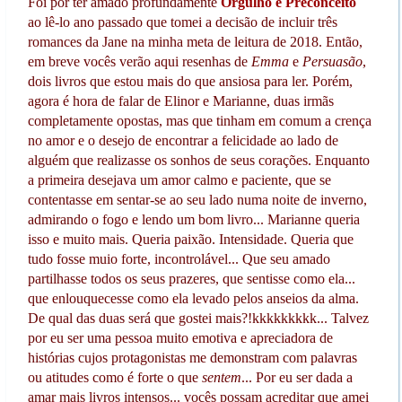
Foi por ter amado profundamente
Orgulho e Preconceito
ao lê-lo ano passado que tomei a decisão de incluir três
romances da Jane na minha meta de leitura de 2018. Então,
em breve vocês verão aqui resenhas de
Emma
e
Persuasão
,
dois livros que estou mais do que ansiosa para ler. Porém,
agora é hora de falar de Elinor e Marianne, duas irmãs
completamente opostas, mas que tinham em comum a crença
no amor e o desejo de encontrar a felicidade ao lado de
alguém que realizasse os sonhos de seus corações. Enquanto
a primeira desejava um amor calmo e paciente, que se
contentasse em sentar-se ao seu lado numa noite de inverno,
admirando o fogo e lendo um bom livro... Marianne queria
isso e muito mais. Queria paixão. Intensidade. Queria que
tudo fosse muio forte, incontrolável... Que seu amado
partilhasse todos os seus prazeres, que sentisse como ela...
que enlouquecesse como ela levado pelos anseios da alma.
De qual das duas será que gostei mais?!kkkkkkkkk... Talvez
por eu ser uma pessoa muito emotiva e apreciadora de
histórias cujos protagonistas me demonstram com palavras
ou atitudes como é forte o que
sentem
... Por eu ser dada a
amar mais livros intensos... vocês possam acreditar que amei