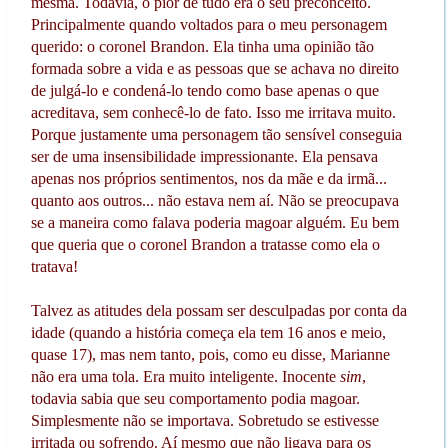
mesma. Todavia, o pior de tudo era o seu preconceito.
Principalmente quando voltados para o meu personagem
querido: o coronel Brandon. Ela tinha uma opinião tão
formada sobre a vida e as pessoas que se achava no direito
de julgá-lo e condená-lo tendo como base apenas o que
acreditava, sem conhecê-lo de fato. Isso me irritava muito.
Porque justamente uma personagem tão sensível conseguia
ser de uma insensibilidade impressionante. Ela pensava
apenas nos próprios sentimentos, nos da mãe e da irmã...
quanto aos outros... não estava nem aí. Não se preocupava
se a maneira como falava poderia magoar alguém. Eu bem
que queria que o coronel Brandon a tratasse como ela o
tratava!
Talvez as atitudes dela possam ser desculpadas por conta da
idade (quando a história começa ela tem 16 anos e meio,
quase 17), mas nem tanto, pois, como eu disse, Marianne
não era uma tola. Era muito inteligente. Inocente
sim
,
todavia sabia que seu comportamento podia magoar.
Simplesmente não se importava. Sobretudo se estivesse
irritada ou sofrendo. Aí mesmo que não ligava para os