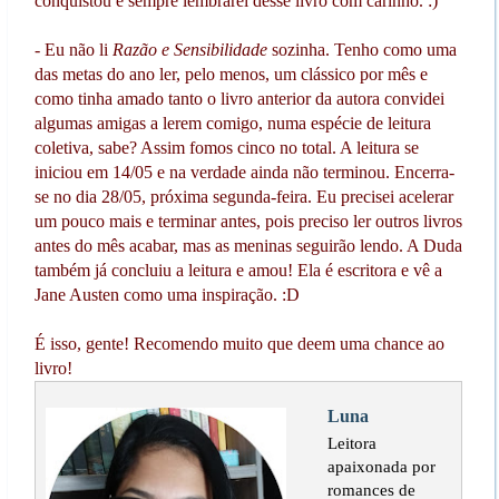
conquistou e sempre lembrarei desse livro com carinho. :)
- Eu não li
Razão e Sensibilidade
sozinha. Tenho como uma
das metas do ano ler, pelo menos, um clássico por mês e
como tinha amado tanto o livro anterior da autora convidei
algumas amigas a lerem comigo, numa espécie de leitura
coletiva, sabe? Assim fomos cinco no total. A leitura se
iniciou em 14/05 e na verdade ainda não terminou. Encerra-
se no dia 28/05, próxima segunda-feira. Eu precisei acelerar
um pouco mais e terminar antes, pois preciso ler outros livros
antes do mês acabar, mas as meninas seguirão lendo. A Duda
também já concluiu a leitura e amou! Ela é escritora e vê a
Jane Austen como uma inspiração. :D
É isso, gente! Recomendo muito que deem uma chance ao
livro!
Luna
Leitora
apaixonada por
romances de