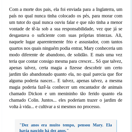
Com a morte dos pais, ela foi enviada para a Inglaterra, um
país no qual nunca tinha colocado os pés, para morar com
um tutor do qual nunca ouviu falar e que não tinha a menor
vontade de tê-la sob a sua responsabilidade, vez que já se
desgastava o suficiente com suas próprias tristezas. Ali,
naquele lugar aparentemente frio e assustador, com tantos
quartos nos quais ninguém podia entrar, Mary conheceria um
modo diferente de abandono, de solidão. E mais uma vez
teria que contar consigo mesma para crescer... Só que talvez,
apenas talvez, certa magia a fizesse descobrir um certo
jardim tão abandonado quanto ela, no qual parecia que flor
alguma poderia nascer... E talvez, apenas talvez, a mesma
magia poderia fazê-la conhecer um encantador de animais
chamado Dickon e um menininho tão ferido quanto ela
chamado Colin. Juntos... eles poderiam trazer o jardim de
volta à vida... e cultivar a si mesmos no processo.
"Dez anos era muito tempo, pensou Mary. Ela
havia nascido há dez anos."