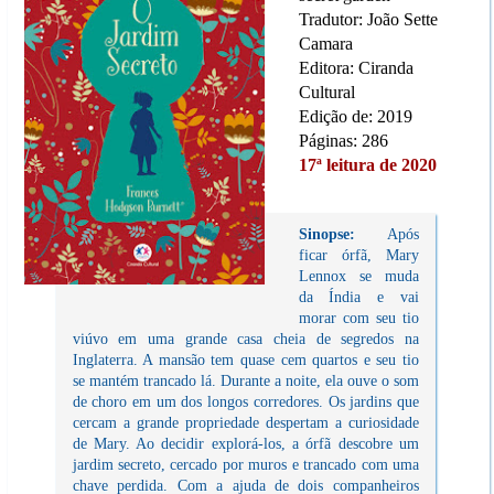
Tradutor: João Sette
Camara
Editora: Ciranda
Cultural
Edição de: 2019
Páginas: 286
17ª leitura de 2020
Sinopse:
Após
ficar órfã, Mary
Lennox se muda
da Índia e vai
morar com seu tio
viúvo em uma grande casa cheia de segredos na
Inglaterra. A mansão tem quase cem quartos e seu tio
se mantém trancado lá. Durante a noite, ela ouve o som
de choro em um dos longos corredores.
Os jardins que
cercam a grande propriedade despertam a curiosidade
de Mary. Ao decidir explorá-los, a órfã descobre um
jardim secreto, cercado por muros e trancado com uma
chave perdida. Com a ajuda de dois companheiros