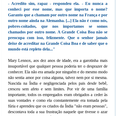
- Acredito sim, rapaz - respondeu ela. - Eu nunca a
conheci por esse nome, mas que importa o nome?
Garanto que a chamam por outro nome na França e por
outro nome ainda na Alemanha. [...] Ela não é como nós,
pobres-coitados, que nos importamos se somos
chamados por outro nome. A Grande Coisa Boa não se
preocupa com isso, felizmente. Que o senhor jamais
deixe de acreditar na Grande Coisa Boa e de saber que o
mundo está repleto dela..."
Mary Lennox, aos dez anos de idade, era a garotinha mais
insuportável que qualquer pessoa poderia ter o desprazer de
conhecer. Ela não era amada por ninguém e do mesmo modo
não sentia amor por coisa alguma, talvez nem por si mesma.
Nascida na Índia e negligenciada pelos pais desde bebê,
cresceu sem afeto e sem limites. Por vir de uma família
importante, todos os empregados eram obrigados a ceder às
suas vontades e como ela constantemente era tomada pela
fúria e aprendeu que os criados da Índia "não eram pessoas",
descontava toda a sua frustração naquele que tivesse o azar