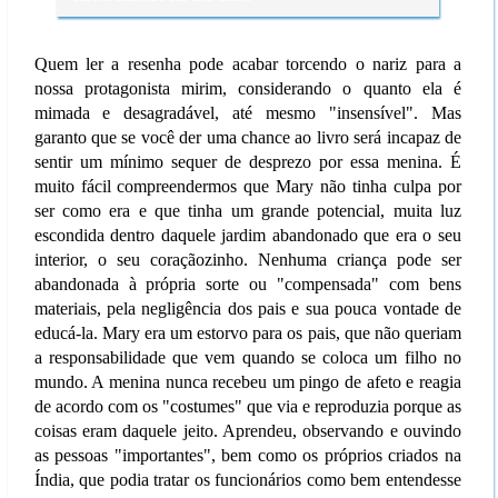
Quem ler a resenha pode acabar torcendo o nariz para a
nossa protagonista mirim, considerando o quanto ela é
mimada e desagradável, até mesmo "insensível". Mas
garanto que se você der uma chance ao livro será incapaz de
sentir um mínimo sequer de desprezo por essa menina. É
muito fácil compreendermos que Mary não tinha culpa por
ser como era e que tinha um grande potencial, muita luz
escondida dentro daquele jardim abandonado que era o seu
interior, o seu coraçãozinho. Nenhuma criança pode ser
abandonada à própria sorte ou "compensada" com bens
materiais, pela negligência dos pais e sua pouca vontade de
educá-la. Mary era um estorvo para os pais, que não queriam
a responsabilidade que vem quando se coloca um filho no
mundo. A menina nunca recebeu um pingo de afeto e reagia
de acordo com os "costumes" que via e reproduzia porque as
coisas eram daquele jeito. Aprendeu, observando e ouvindo
as pessoas "importantes", bem como os próprios criados na
Índia, que podia tratar os funcionários como bem entendesse