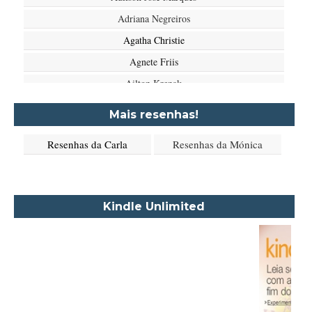
Adriana Negreiros
Agatha Christie
Agnete Friis
Ailton Krenak
Aimée de Jongh
Mais resenhas!
Aione Simões
Resenhas da Carla
Resenhas da Mónica
Akapoeta
Albert Camus
Aleksandr Púchkin
Kindle Unlimited
Alexandre Dumas Filho
Alice Walker
Alma Katsu
Aluísio Azevedo
Alyson Noël