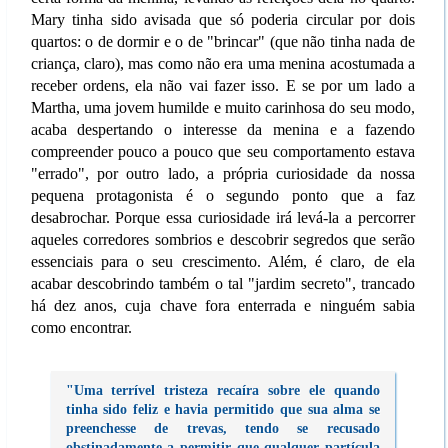
Mary tinha sido avisada que só poderia circular por dois
quartos: o de dormir e o de "brincar" (que não tinha nada de
criança, claro), mas como não era uma menina acostumada a
receber ordens, ela não vai fazer isso. E se por um lado a
Martha, uma jovem humilde e muito carinhosa do seu modo,
acaba despertando o interesse da menina e a fazendo
compreender pouco a pouco que seu comportamento estava
"errado", por outro lado, a própria curiosidade da nossa
pequena protagonista é o segundo ponto que a faz
desabrochar. Porque essa curiosidade irá levá-la a percorrer
aqueles corredores sombrios e descobrir segredos que serão
essenciais para o seu crescimento. Além, é claro, de ela
acabar descobrindo também o tal "jardim secreto", trancado
há dez anos, cuja chave fora enterrada e ninguém sabia
como encontrar.
"Uma terrível tristeza recaíra sobre ele quando
tinha sido feliz e havia permitido que sua alma se
preenchesse de trevas, tendo se recusado
obstinadamente a permitir que qualquer partícula