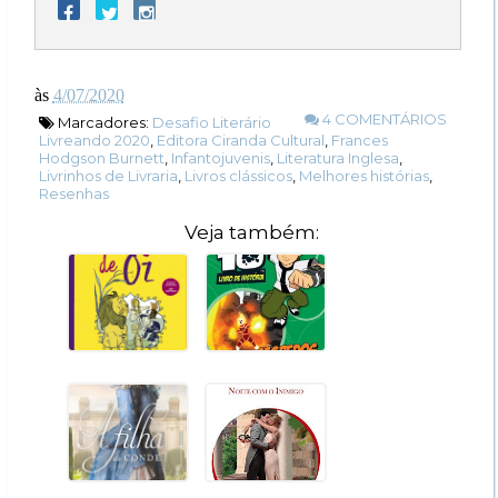
às
4/07/2020
4 COMENTÁRIOS
Marcadores:
Desafio Literário
Livreando 2020
,
Editora Ciranda Cultural
,
Frances
Hodgson Burnett
,
Infantojuvenis
,
Literatura Inglesa
,
Livrinhos de Livraria
,
Livros clássicos
,
Melhores histórias
,
Resenhas
Veja também: