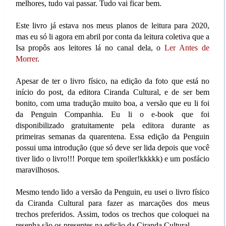
melhores, tudo vai passar. Tudo vai ficar bem.
Este livro já estava nos meus planos de leitura para 2020,
mas eu só li agora em abril por conta da leitura coletiva que a
Isa propôs aos leitores lá no canal dela, o
Ler Antes de
Morrer
.
Apesar de ter o livro físico, na edição da foto que está no
início do post, da editora Ciranda Cultural, e de ser bem
bonito, com uma tradução muito boa, a versão que eu li foi
da Penguin Companhia. Eu li o e-book que foi
disponibilizado gratuitamente pela editora durante as
primeiras semanas da quarentena. Essa edição da Penguin
possui uma introdução (que só deve ser lida depois que você
tiver lido o livro!!! Porque tem spoiler!kkkkk) e um posfácio
maravilhosos.
Mesmo tendo lido a versão da Penguin, eu usei o livro físico
da Ciranda Cultural para fazer as marcações dos meus
trechos preferidos. Assim, todos os trechos que coloquei na
resenha são os presentes na edição da Ciranda Cultural.