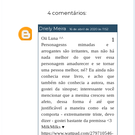
4 comentários:
Driely Meira
16 de abril de 2020 às 11:52
Oii Luna ^^
Personagesns mimadas e
arrogantes são irritantes, mas não há
nada melhor do que ver essa
personagem amadurecer e se tornar
uma pessoa melhor, né? Eu ainda não
conhecia esse livro, e acho que
também não conhecia a autora, mas
gostei da sinopse; interessante você
mencionar que a menina cresceu sem
afeto, dessa forma é até que
justificável a maneira como ela se
comporta - extremamente triste, devo
dizer - gostei bastante da premissa <3
MilkMilks ♥
https://www.wattpad.com/279710546-