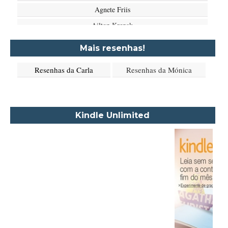
Agnete Friis
Ailton Krenak
Aimée de Jongh
Mais resenhas!
Aione Simões
Resenhas da Carla
Resenhas da Mónica
Akapoeta
Albert Camus
Aleksandr Púchkin
Kindle Unlimited
Alexandre Dumas Filho
Alice Walker
Alma Katsu
Aluísio Azevedo
Alyson Noël
Amanda Lovelace
Ana Beatriz Barbosa Silva