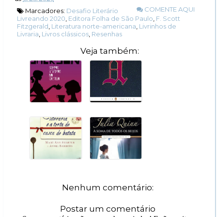
COMENTE AQUI
Marcadores:
Desafio Literário
Livreando 2020
,
Editora Folha de São Paulo
,
F. Scott
Fitzgerald
,
Literatura norte-americana
,
Livrinhos de
Livraria
,
Livros clássicos
,
Resenhas
Veja também:
Nenhum comentário:
Postar um comentário