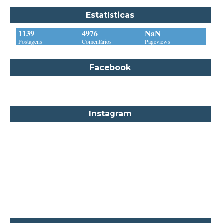
Barbara Delinsky
Estatísticas
Barbara Freethy
1139
4976
NaN
Barbara Leigh
Postagens
Comentários
Pageviews
Barbara Wallace
Facebook
Blythe Gifford
Bram Stoker
Bronwyn Williams
Instagram
Brooke e Keith Desserich
Bráulio Bessa
C. J. Tudor
Caio Fernando Abreu
Candace Camp
Cara Colter
Carina Rissi