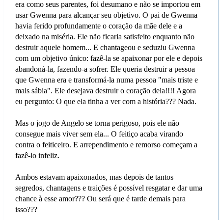
era como seus parentes, foi desumano e não se importou em
usar Gwenna para alcançar seu objetivo. O pai de Gwenna
havia ferido profundamente o coração da mãe dele e a
deixado na miséria. Ele não ficaria satisfeito enquanto não
destruir aquele homem... E chantageou e seduziu Gwenna
com um objetivo único: fazê-la se apaixonar por ele e depois
abandoná-la, fazendo-a sofrer. Ele queria destruir a pessoa
que Gwenna era e transformá-la numa pessoa "mais triste e
mais sábia". Ele desejava destruir o coração dela!!!! Agora
eu pergunto: O que ela tinha a ver com a história??? Nada.
Mas o jogo de Angelo se torna perigoso, pois ele não
consegue mais viver sem ela... O feitiço acaba virando
contra o feiticeiro. E arrependimento e remorso começam a
fazê-lo infeliz.
Ambos estavam apaixonados, mas depois de tantos
segredos, chantagens e traições é possível resgatar e dar uma
chance à esse amor??? Ou será que é tarde demais para
isso???