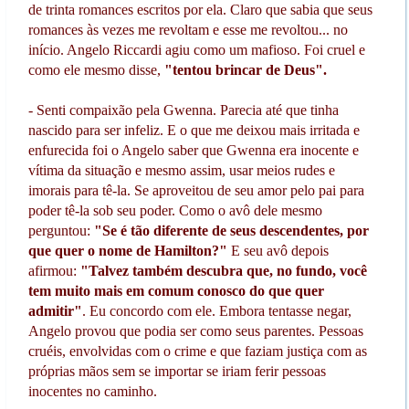
de trinta romances escritos por ela. Claro que sabia que seus
romances às vezes me revoltam e esse me revoltou... no
início. Angelo Riccardi agiu como um mafioso. Foi cruel e
como ele mesmo disse,
"tentou brincar de Deus".
- Senti compaixão pela Gwenna. Parecia até que tinha
nascido para ser infeliz. E o que me deixou mais irritada e
enfurecida foi o Angelo saber que Gwenna era inocente e
vítima da situação e mesmo assim, usar meios rudes e
imorais para tê-la. Se aproveitou de seu amor pelo pai para
poder tê-la sob seu poder. Como o avô dele mesmo
perguntou:
"Se é tão diferente de seus descendentes, por
que quer o nome de Hamilton?"
E seu avô depois
afirmou:
"Talvez também descubra que, no fundo, você
tem muito mais em comum conosco do que quer
admitir"
. Eu concordo com ele. Embora tentasse negar,
Angelo provou que podia ser como seus parentes. Pessoas
cruéis, envolvidas com o crime e que faziam justiça com as
próprias mãos sem se importar se iriam ferir pessoas
inocentes no caminho.