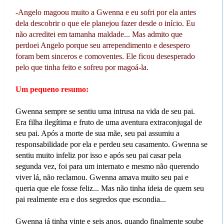
-Angelo magoou muito a Gwenna e eu sofri por ela antes
dela descobrir o que ele planejou fazer desde o início. Eu
não acreditei em tamanha maldade... Mas admito que
perdoei Angelo porque seu arrependimento e desespero
foram bem sinceros e comoventes. Ele ficou desesperado
pelo que tinha feito e sofreu por magoá-la.
Um pequeno resumo:
Gwenna sempre se sentiu uma intrusa na vida de seu pai.
Era filha ilegítima e fruto de uma aventura extraconjugal de
seu pai. Após a morte de sua mãe, seu pai assumiu a
responsabilidade por ela e perdeu seu casamento. Gwenna se
sentiu muito infeliz por isso e após seu pai casar pela
segunda vez, foi para um internato e mesmo não querendo
viver lá, não reclamou. Gwenna amava muito seu pai e
queria que ele fosse feliz... Mas não tinha ideia de quem seu
pai realmente era e dos segredos que escondia...
Gwenna já tinha vinte e seis anos, quando finalmente soube