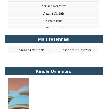
Adriana Negreiros
Agatha Christie
Agnete Friis
Ailton Krenak
Aimée de Jongh
Mais resenhas!
Aione Simões
Resenhas da Carla
Resenhas da Mónica
Akapoeta
Albert Camus
Aleksandr Púchkin
Kindle Unlimited
Alexandre Dumas Filho
Alice Walker
Alma Katsu
Aluísio Azevedo
Alyson Noël