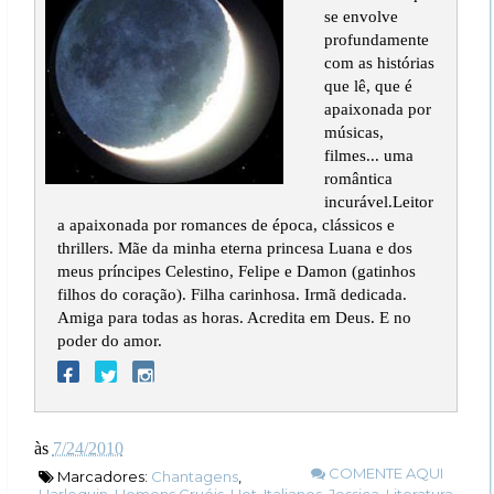
se envolve
profundamente
com as histórias
que lê, que é
apaixonada por
músicas,
filmes... uma
romântica
incurável.Leitor
a apaixonada por romances de época, clássicos e
thrillers. Mãe da minha eterna princesa Luana e dos
meus príncipes Celestino, Felipe e Damon (gatinhos
filhos do coração). Filha carinhosa. Irmã dedicada.
Amiga para todas as horas. Acredita em Deus. E no
poder do amor.
às
7/24/2010
COMENTE AQUI
Marcadores:
Chantagens
,
Harlequin
,
Homens Cruéis
,
Hot
,
Italianos
,
Jessica
,
Literatura