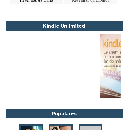
Resenhas da Carla
Resenhas da Mónica
Akapoeta
Albert Camus
Aleksandr Púchkin
Kindle Unlimited
Alexandre Dumas Filho
Alice Walker
Alma Katsu
Aluísio Azevedo
Alyson Noël
Amanda Lovelace
Ana Beatriz Barbosa Silva
Ana Maria Machado
André Aciman
Angela Marsons
Populares
Anne Frank
Anne Gracie