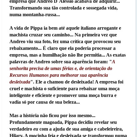
empresa que Andreo D`Alessio acabava de adquirir...
Transformando sua tão controlada e sossegada vida,
numa montanha-russa...
A vida de Pippa ia bem até aquele italiano arrogante e
machista cruzar seu caminho... Na primeira vez que
Andreo viu sua foto, fez uma crítica que provocou seu
rebaixamento... É claro que ela poderia processar a
empresa, mas a humilhação não lhe permitia... As exatas
palavras de Andreo sobre sua aparência foram: "
A
senhorita precisa de umas férias e, de orientação do
Recursos Humanos para melhorar sua aparência
desleixada
". Ele a chamou de desleixada! A empresa foi
cruel e machista o suficiente para rebaixar uma moça
inteligente e eficiente e promover uma moça burra e
vadia só por causa de sua beleza...
Mas a história não ficou por isso mesmo...
Profundamente magoada, Pippa decidiu revelar seu
verdadeiro
eu
com a ajuda de sua amiga e cabeleireira,
Hilary. A mocinha feia e desleixada se transformou numa