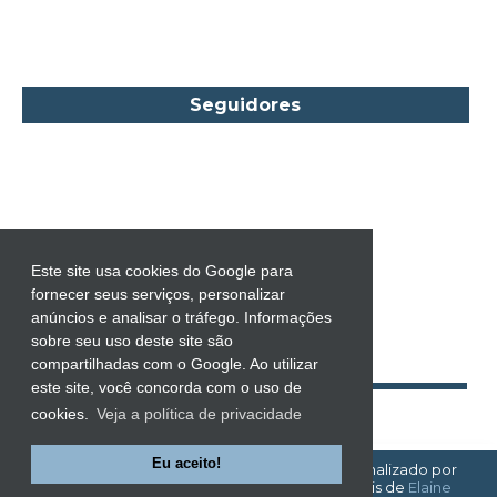
Carol Townend
Carole Mortimer
Caroline Linden
Seguidores
Cassandra Gia
Castro Alves
Catherine Anderson
Celeste Bradley
Chantelle Shaw
Este site usa cookies do Google para
fornecer seus serviços, personalizar
Charles Dickens
anúncios e analisar o tráfego. Informações
Charlie Donlea
sobre seu uso deste site são
compartilhadas com o Google. Ao utilizar
Charlotte Brontë
este site, você concorda com o uso de
Charlotte Lamb
cookies.
Veja a política de privacidade
Chevy Stevens
Eu aceito!
EMOÇÕES À FLOR DA PELE!
| Template personalizado por
Chimamanda Ngozi Adichie
Emoções à Flor da Pele
com base nos tutoriais de
Elaine