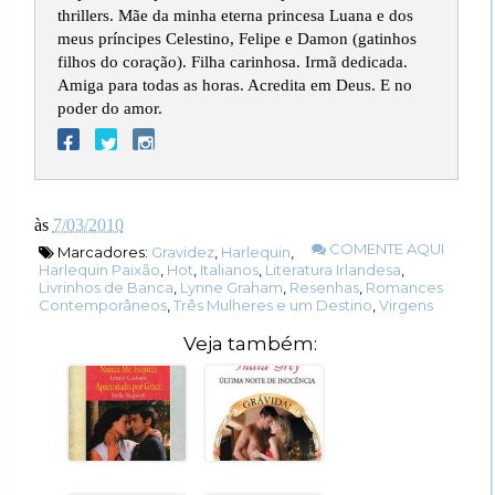
thrillers. Mãe da minha eterna princesa Luana e dos
meus príncipes Celestino, Felipe e Damon (gatinhos
filhos do coração). Filha carinhosa. Irmã dedicada.
Amiga para todas as horas. Acredita em Deus. E no
poder do amor.
às
7/03/2010
COMENTE AQUI
Marcadores:
Gravidez
,
Harlequin
,
Harlequin Paixão
,
Hot
,
Italianos
,
Literatura Irlandesa
,
Livrinhos de Banca
,
Lynne Graham
,
Resenhas
,
Romances
Contemporâneos
,
Três Mulheres e um Destino
,
Virgens
Veja também: