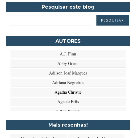
Pesquisar este blog
AUTORES
A.J. Finn
Abby Green
Adilson José Marques
Adriana Negreiros
Agatha Christie
Agnete Friis
Ailton Krenak
Aimée de Jongh
Mais resenhas!
Aione Simões