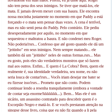
novamente em suas mãos. Porém, eu já disse aqui: Roger
não tem pena dos seus inimigos. Se tiver que matá-los, ele
mata. E jamais devem mexer com sua Isaura. Ele encontra
nossa mocinha justamente no momento em que Paddy a está
forçando e o mata sem pensar duas vezes. A cena é terrível,
mas eu não senti pena do Paddy. Pelo contrário. Ele pediu
desesperadamente por aquilo, no momento em que
sequestrou e maltratou a Isaura. E não condenei meu Roger.
Não poderia!rsrs... Confesso que até gosto quando ele dá um
"jeitinho" em seus inimigos. Nem sempre matando... ele
também dá um "jeitinho" neles de outras formas.rsrs... Mas
eu gosto, pois eles são verdadeiros monstros que só fazem
mal aos outros. Enfim... E quem é La Cobra? Bem, quem ele
realmente é, sua identidade verdadeira, seu nome, eu não
seria louca de contar!rsrs... Vocês iriam desejar me bater se
eu fizesse isso!rsrs... Prometo que não conto. Podem
continuar lendo a resenha tranquilamente (embora a vontade
de contar seja enorme!kkkkkkk...). Bem... Mas ele é um
sicário, um assassino contratado para descobrir quem é o
Escorpião Negro e matá-lo. E se vocês prestaram atenção na
sinopse desse livro, coisa que eu não fiz quando a li pela