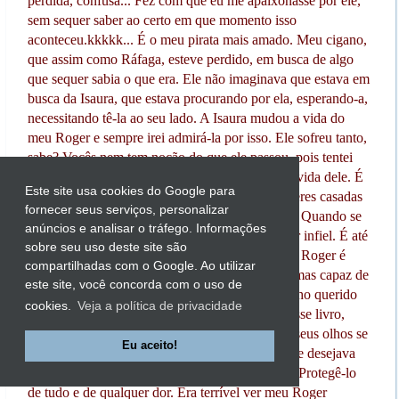
perdida, confusa... Fez com que eu me apaixonasse por ele,
sem sequer saber ao certo em que momento isso
aconteceu.kkkkk... É o meu pirata mais amado. Meu cigano,
que assim como Ráfaga, esteve perdido, em busca de algo
que sequer sabia o que era. Ele não imaginava que estava em
busca da Isaura, que estava procurando por ela, esperando-a,
necessitando tê-la ao seu lado. A Isaura mudou a vida do
meu Roger e sempre irei admirá-la por isso. Ele sofreu tanto,
sabe? Vocês nem tem noção do que ele passou, pois tentei
contar pouco sobre o Roger... Sobre como foi a vida dele. É
Este site usa cookies do Google para
verdade que ele também se envolveu com mulheres casadas
fornecer seus serviços, personalizar
e isso é muito errado, mas a Isaura o transforma. Quando se
anúncios e analisar o tráfego. Informações
apaixona por ela, ele sequer sente vontade de ser infiel. É até
sobre seu uso deste site são
divetido vê-lo rejeitando as oferecidas.rsrsrs... O Roger é
compartilhadas com o Google. Ao utilizar
único, sabe? Tão forte, tão perigoso e violento, mas capaz de
este site, você concorda com o uso de
chorar ao ver a amada sofrendo. Ver meu mocinho querido
cookies.
Veja a política de privacidade
chorando foi muito doloroso para mim. Ao ler esse livro,
vocês irão entender meus motivos. Sempre que seus olhos se
Eu aceito!
enchiam de lágrimas eu me emocionava demais e desejava
pegá-lo no colo e consolá-lo. Não soltá-lo mais. Protegê-lo
de tudo e de qualquer dor. Era terrível ver meu Roger