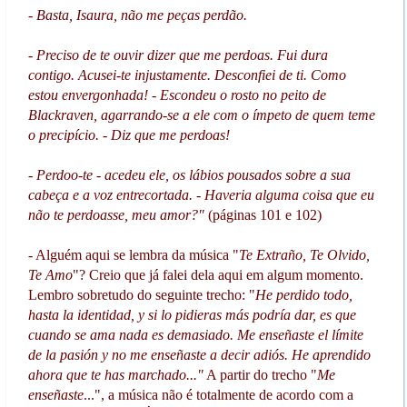
- Basta, Isaura, não me peças perdão.
- Preciso de te ouvir dizer que me perdoas. Fui dura
contigo. Acusei-te injustamente. Desconfiei de ti. Como
estou envergonhada! - Escondeu o rosto no peito de
Blackraven, agarrando-se a ele com o ímpeto de quem teme
o precipício. - Diz que me perdoas!
- Perdoo-te - acedeu ele, os lábios pousados sobre a sua
cabeça e a voz entrecortada. - Haveria alguma coisa que eu
não te perdoasse, meu amor?"
(páginas 101 e 102)
- Alguém aqui se lembra da música "
Te Extraño, Te Olvido,
Te Amo
"? Creio que já falei dela aqui em algum momento.
Lembro sobretudo do seguinte trecho: "
He perdido todo,
hasta la identidad, y si lo pidieras más podría dar, es que
cuando se ama nada es demasiado. Me enseñaste el límite
de la pasión y no me enseñaste a decir adiós. He aprendido
ahora que te has marchado..."
A partir do trecho "
Me
enseñaste
...", a música não é totalmente de acordo com a