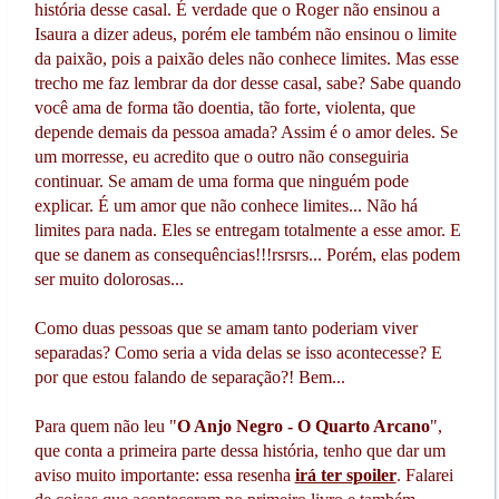
história desse casal. É verdade que o Roger não ensinou a
Isaura a dizer adeus, porém ele também não ensinou o limite
da paixão, pois a paixão deles não conhece limites. Mas esse
trecho me faz lembrar da dor desse casal, sabe? Sabe quando
você ama de forma tão doentia, tão forte, violenta, que
depende demais da pessoa amada? Assim é o amor deles. Se
um morresse, eu acredito que o outro não conseguiria
continuar. Se amam de uma forma que ninguém pode
explicar. É um amor que não conhece limites... Não há
limites para nada. Eles se entregam totalmente a esse amor. E
que se danem as consequências!!!rsrsrs... Porém, elas podem
ser muito dolorosas...
Como duas pessoas que se amam tanto poderiam viver
separadas? Como seria a vida delas se isso acontecesse? E
por que estou falando de separação?! Bem...
Para quem não leu "
O Anjo Negro - O Quarto Arcano
",
que conta a primeira parte dessa história, tenho que dar um
aviso muito importante: essa resenha
irá ter spoiler
. Falarei