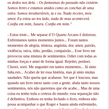
os dedos nos dela. - Os fantasmas do passado não existem.
Somos livres e estamos unidos como as conchas de uma
ostra. Somos invulneráveis, tu e eu. Nada receies, meu
amor. Eu estou ao teu lado, nada de mau acontecerá.
Confia em mim, Isaura. Confia em mim."
- Estou triste... Me separar d`O Quarto Arcano é doloroso.
Enfrentamos tantos momentos juntos... Foram tantos
momentos de alegria, tristeza, angústia, dor, amor, paixão,
violência, raiva, ódio, perdão, compaixão... Esse livro me
provocou uma mistura de sentimentos. Odiei com todas as
minhas forças e amei de forma igual. Rejeitei, perdoei.
Chorei, sorri. Me angustiei em tantos momentos... Já sinto
falta.rsrs... Acabei de ler essa história, mas já sinto muitas
saudades. Não queria que acabasse. Sei que é loucura, mas
quando um livro mexe tanto com a gente, abala tanto nossos
sentimentos, nós não queremos que ele acabe... Mas de uma
coisa eu tenho toda a certeza do mundo: essa separação não
é definitiva. Embora eu tenha fechado o livro, embora não
possa acompanhar o que Roger e Isaura ainda enfrentarão,