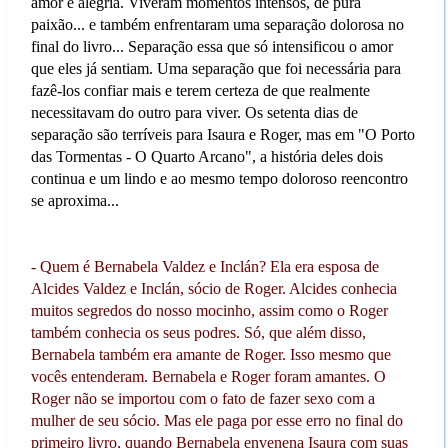
amor e alegria. Viveram momentos intensos, de pura
paixão... e também enfrentaram uma separação dolorosa no
final do livro... Separação essa que só intensificou o amor
que eles já sentiam. Uma separação que foi necessária para
fazê-los confiar mais e terem certeza de que realmente
necessitavam do outro para viver. Os setenta dias de
separação são terríveis para Isaura e Roger, mas em "O Porto
das Tormentas - O Quarto Arcano", a história deles dois
continua e um lindo e ao mesmo tempo doloroso reencontro
se aproxima...
- Quem é Bernabela Valdez e Inclán? Ela era esposa de
Alcides Valdez e Inclán, sócio de Roger. Alcides conhecia
muitos segredos do nosso mocinho, assim como o Roger
também conhecia os seus podres. Só, que além disso,
Bernabela também era amante de Roger. Isso mesmo que
vocês entenderam. Bernabela e Roger foram amantes. O
Roger não se importou com o fato de fazer sexo com a
mulher de seu sócio. Mas ele paga por esse erro no final do
primeiro livro, quando Bernabela envenena Isaura com suas