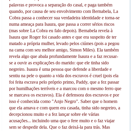
palavras e provoca a separação do casal, e paga também
quando, por causa de seu envolvimento com Bernabela, La
Cobra passa a conhecer sua verdadeira identidade e torna-se
numa ameaça para Isaura, que passa a correr sérios riscos
(mas sobre La Cobra eu falo depois). Bernabela revela à
Isaura que Roger foi casado antes e que era suspeito de ter
matado a própria mulher, levado pelos ciúmes (pois a pegou
na cama com seu melhor amigo, Simon Miles). Ela também
revela algo que abala profundamente Isaura e a faz recusar-
se a ouvir as explicações do marido: que ele tinha sido
negreiro. Isaura é uma pessoa que defende a liberdade e
sentiu na pele o quanto a vida dos escravos é cruel (pois ela
foi feita escrava pelo próprio primo, Paddy, que a fez passar
por humilhações terríveis e a marcou com o mesmo ferro que
se marcava os escravos). Ela é defensora dos escravos e por
isso é conhecida como "Anjo Negro". Saber que o homem
que ela amava e com quem era casada, tinha sido negreiro, a
decepcionou muito e a fez lançar sobre ele várias
acusações... incluindo uma que o fere muito e o faz viajar
sem se despedir dela. Que o faz deixá-la para trás. Mas