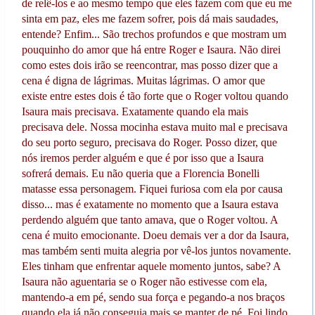
de relê-los e ao mesmo tempo que eles fazem com que eu me
sinta em paz, eles me fazem sofrer, pois dá mais saudades,
entende? Enfim... São trechos profundos e que mostram um
pouquinho do amor que há entre Roger e Isaura. Não direi
como estes dois irão se reencontrar, mas posso dizer que a
cena é digna de lágrimas. Muitas lágrimas. O amor que
existe entre estes dois é tão forte que o Roger voltou quando
Isaura mais precisava. Exatamente quando ela mais
precisava dele. Nossa mocinha estava muito mal e precisava
do seu porto seguro, precisava do Roger. Posso dizer, que
nós iremos perder alguém e que é por isso que a Isaura
sofrerá demais. Eu não queria que a Florencia Bonelli
matasse essa personagem. Fiquei furiosa com ela por causa
disso... mas é exatamente no momento que a Isaura estava
perdendo alguém que tanto amava, que o Roger voltou. A
cena é muito emocionante. Doeu demais ver a dor da Isaura,
mas também senti muita alegria por vê-los juntos novamente.
Eles tinham que enfrentar aquele momento juntos, sabe? A
Isaura não aguentaria se o Roger não estivesse com ela,
mantendo-a em pé, sendo sua força e pegando-a nos braços
quando ela já não conseguia mais se manter de pé. Foi lindo