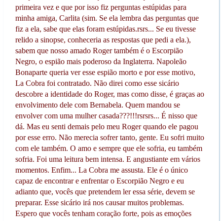
primeira vez e que por isso fiz perguntas estúpidas para
minha amiga, Carlita (sim. Se ela lembra das perguntas que
fiz a ela, sabe que elas foram estúpidas.rsrs... Se eu tivesse
relido a sinopse, conheceria as respostas que pedi a ela.),
sabem que nosso amado Roger também é o Escorpião
Negro, o espião mais poderoso da Inglaterra. Napoleão
Bonaparte queria ver esse espião morto e por esse motivo,
La Cobra foi contratado. Não direi como esse sicário
descobre a identidade do Roger, mas como disse, é graças ao
envolvimento dele com Bernabela. Quem mandou se
envolver com uma mulher casada???!!!rsrsrs... É nisso que
dá. Mas eu senti demais pelo meu Roger quando ele pagou
por esse erro. Não merecia sofrer tanto, gente. Eu sofri muito
com ele também. O amo e sempre que ele sofria, eu também
sofria. Foi uma leitura bem intensa. E angustiante em vários
momentos. Enfim... La Cobra me assusta. Ele é o único
capaz de encontrar e enfrentar o Escorpião Negro e eu
adianto que, vocês que pretendem ler essa série, devem se
preparar. Esse sicário irá nos causar muitos problemas.
Espero que vocês tenham coração forte, pois as emoções