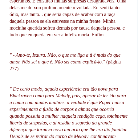
esperamos. E existirão muitas surpresas desagradáveis. Uma
delas me deixou profundamente revoltada. Eu senti tanto
ódio, mas tanto... que seria capaz de acabar com a raça
daquela pessoa se ela estivesse na minha frente. Minha
mocinha querida sofreu demais por causa daquela pessoa, e
tudo que eu queria era ver a infeliz morta. Enfim...
" - Amo-te, Isaura. Não, o que me liga a ti é mais do que
amor. Não sei o que é. Não sei como explicá-lo."
(página
277)
" De certo modo, aquela experiência era tão nova para
Blackraven como para Melody, pois, apesar de ter ido para
a cama com muitas mulhres, a verdade é que Roger nunca
experimentara a fusão de corpos e almas que ocorria
quando possuía a mulher naquela rendição cega, totalmente
liberta de suspeitas, e aí residia o segredo da grande
diferença que tornava novo um acto que lhe era tão familiar.
Depois de se retirar do corpo de Melody, continuavam