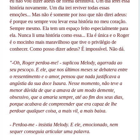
eu não vou dizer adeus de forma definitiva. Um dia lerei essa
história novamente. Um dia irei reviver todas essas
emoções... Mas não é somente por isso que não direi adeus:
é porque eu sempre vou levar essa história no meu coração.
Sempre mesmo. Ela tem um espaço feito especialmente para
ela. Nunca li uma história como essa... Ela é única e o Roger
é o mocinho mais maravilhoso que tive o privilégio de
conhecer. Como posso dizer adeus? É impossível. Não dá.
"-Oh, Roger perdoa-me! - suplicou Melody, agarrada ao
seu pescoço. E ele, que nos últimos meses se debatera entre
o ressentimento e o amor, pensou que nada justificava a
angústia da sua doce Isaura. Nesse momento, não teve a
menor dúvida de que a amava de um modo demente,
obsessivo, que a amaria sempre, até ao fim dos seus dias,
porque acabava de compreender que era capaz de lhe
perdoar qualquer coisa, a mais vil, a mais baixa.
- Perdoa-me - insistia Melody. E ele, emocionado, nem
sequer conseguia articular uma palavra.