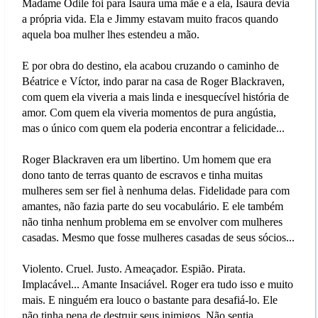
Madame Odile foi para Isaura uma mãe e a ela, Isaura devia
a própria vida. Ela e Jimmy estavam muito fracos quando
aquela boa mulher lhes estendeu a mão.
E por obra do destino, ela acabou cruzando o caminho de
Béatrice e Víctor, indo parar na casa de Roger Blackraven,
com quem ela viveria a mais linda e inesquecível história de
amor. Com quem ela viveria momentos de pura angústia,
mas o único com quem ela poderia encontrar a felicidade...
Roger Blackraven era um libertino. Um homem que era
dono tanto de terras quanto de escravos e tinha muitas
mulheres sem ser fiel à nenhuma delas. Fidelidade para com
amantes, não fazia parte do seu vocabulário. E ele também
não tinha nenhum problema em se envolver com mulheres
casadas. Mesmo que fosse mulheres casadas de seus sócios...
Violento. Cruel. Justo. Ameaçador. Espião. Pirata.
Implacável... Amante Insaciável. Roger era tudo isso e muito
mais. E ninguém era louco o bastante para desafiá-lo. Ele
não tinha pena de destruir seus inimigos. Não sentia