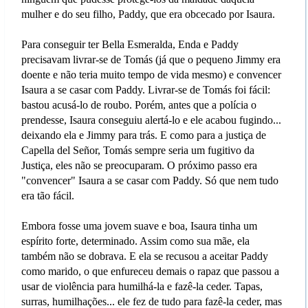
mulher e do seu filho, Paddy, que era obcecado por Isaura.
Para conseguir ter Bella Esmeralda, Enda e Paddy
precisavam livrar-se de Tomás (já que o pequeno Jimmy era
doente e não teria muito tempo de vida mesmo) e convencer
Isaura a se casar com Paddy. Livrar-se de Tomás foi fácil:
bastou acusá-lo de roubo. Porém, antes que a polícia o
prendesse, Isaura conseguiu alertá-lo e ele acabou fugindo...
deixando ela e Jimmy para trás. E como para a justiça de
Capella del Señor, Tomás sempre seria um fugitivo da
Justiça, eles não se preocuparam. O próximo passo era
"convencer" Isaura a se casar com Paddy. Só que nem tudo
era tão fácil.
Embora fosse uma jovem suave e boa, Isaura tinha um
espírito forte, determinado. Assim como sua mãe, ela
também não se dobrava. E ela se recusou a aceitar Paddy
como marido, o que enfureceu demais o rapaz que passou a
usar de violência para humilhá-la e fazê-la ceder. Tapas,
surras, humilhações... ele fez de tudo para fazê-la ceder, mas