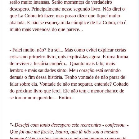
serão muito intensas. Serão momentos de verdadeiro
desespero. Principalmente nesse segundo livro. Não direi o
que La Cobra irá fazer, mas posso dizer que fiquei muito
abalada. E não se esqueçam da cúmplice de La Cobra, ela é
muito mais venenosa do que parece...
- Falei muito, não? Eu sei... Mas como evitei explicar certas
coisas no primeiro livro, quis explicá-las agora. É uma forma
de reviver a história também... Quanto mais falo, mais
lembro e mais saudades sinto. Meu coração está sentindo
demais o fim dessa história. Tenho vontade de não parar de
falar sobre ela. Vontade de não me separar, entende? Coitado
do próximo livro que lerei. Ele não tem a menor chance de
se tornar num querido.... Enfim...
"- Desejei com tanto desespero este reencontro - confessou. -
Que foi que me fizeste, Isaura, que já não sou o mesmo
homem? Vais acabar comigo se não me amares como eu te