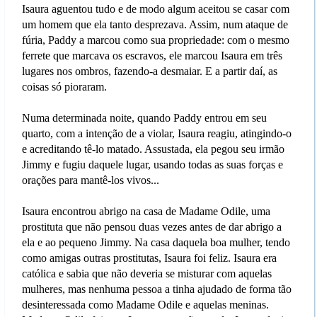
Isaura aguentou tudo e de modo algum aceitou se casar com
um homem que ela tanto desprezava. Assim, num ataque de
fúria, Paddy a marcou como sua propriedade: com o mesmo
ferrete que marcava os escravos, ele marcou Isaura em três
lugares nos ombros, fazendo-a desmaiar. E a partir daí, as
coisas só pioraram.
Numa determinada noite, quando Paddy entrou em seu
quarto, com a intenção de a violar, Isaura reagiu, atingindo-o
e acreditando tê-lo matado. Assustada, ela pegou seu irmão
Jimmy e fugiu daquele lugar, usando todas as suas forças e
orações para mantê-los vivos...
Isaura encontrou abrigo na casa de Madame Odile, uma
prostituta que não pensou duas vezes antes de dar abrigo a
ela e ao pequeno Jimmy. Na casa daquela boa mulher, tendo
como amigas outras prostitutas, Isaura foi feliz. Isaura era
católica e sabia que não deveria se misturar com aquelas
mulheres, mas nenhuma pessoa a tinha ajudado de forma tão
desinteressada como Madame Odile e aquelas meninas.