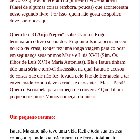
de coisas que aconteceram no primeiro livro e também
falarei de algumas coisas (embora, poucas) que aconteceram
nesse segundo livro. Por isso, quem não gosta de spoiler,
deve parar por aqui.
Quem leu "
O Anjo Negro
", sabe: Isaura e Roger
terminaram o livro separados. Enquanto Isaura permaneceu
no Rio da Prata, Roger fez uma longa viagem para colocar
em segurança seus primos Marie e Luís XVII (Sim. Os
filhos de Luís XVI e Maria Antonieta). Ele e Isaura tinham
tido uma séria e terrível discussão, na qual Isaura o acusou
de coisas que ele não fez, levada pelo fato de Bernabela a ter
envenenado com palavras cruéis e chocantes. Mas... Peraí!
Quem é Bernabela para começo de conversa? Que tal um
pequeno resumo? Vamos começar do início...
Um pequeno resumo:
Isaura Maguire não teve uma vida fácil e toda sua tristeza
começou quando sua mãe morreu de forma totalmente