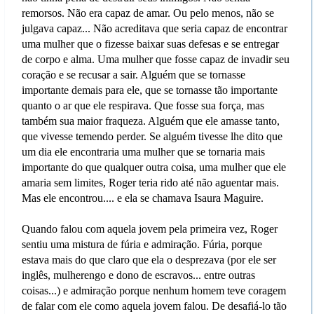
remorsos. Não era capaz de amar. Ou pelo menos, não se
julgava capaz... Não acreditava que seria capaz de encontrar
uma mulher que o fizesse baixar suas defesas e se entregar
de corpo e alma. Uma mulher que fosse capaz de invadir seu
coração e se recusar a sair. Alguém que se tornasse
importante demais para ele, que se tornasse tão importante
quanto o ar que ele respirava. Que fosse sua força, mas
também sua maior fraqueza. Alguém que ele amasse tanto,
que vivesse temendo perder. Se alguém tivesse lhe dito que
um dia ele encontraria uma mulher que se tornaria mais
importante do que qualquer outra coisa, uma mulher que ele
amaria sem limites, Roger teria rido até não aguentar mais.
Mas ele encontrou.... e ela se chamava Isaura Maguire.
Quando falou com aquela jovem pela primeira vez, Roger
sentiu uma mistura de fúria e admiração. Fúria, porque
estava mais do que claro que ela o desprezava (por ele ser
inglês, mulherengo e dono de escravos... entre outras
coisas...) e admiração porque nenhum homem teve coragem
de falar com ele como aquela jovem falou. De desafiá-lo tão