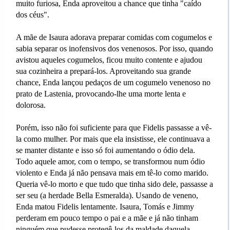
muito furiosa, Enda aproveitou a chance que tinha "caído
dos céus".
A mãe de Isaura adorava preparar comidas com cogumelos e
sabia separar os inofensivos dos venenosos. Por isso, quando
avistou aqueles cogumelos, ficou muito contente e ajudou
sua cozinheira a prepará-los. Aproveitando sua grande
chance, Enda lançou pedaços de um cogumelo venenoso no
prato de Lastenia, provocando-lhe uma morte lenta e
dolorosa.
Porém, isso não foi suficiente para que Fidelis passasse a vê-
la como mulher. Por mais que ela insistisse, ele continuava a
se manter distante e isso só foi aumentando o ódio dela.
Todo aquele amor, com o tempo, se transformou num ódio
violento e Enda já não pensava mais em tê-lo como marido.
Queria vê-lo morto e que tudo que tinha sido dele, passasse a
ser seu (a herdade Bella Esmeralda). Usando de veneno,
Enda matou Fidelis lentamente. Isaura, Tomás e Jimmy
perderam em pouco tempo o pai e a mãe e já não tinham
ninguém que pudesse protegê-los da maldade daquela