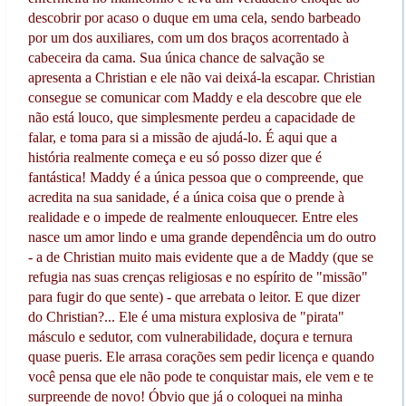
descobrir por acaso o duque em uma cela, sendo barbeado
por um dos auxiliares, com um dos braços acorrentado à
cabeceira da cama. Sua única chance de salvação se
apresenta a Christian e ele não vai deixá-la escapar. Christian
consegue se comunicar com Maddy e ela descobre que ele
não está louco, que simplesmente perdeu a capacidade de
falar, e toma para si a missão de ajudá-lo. É aqui que a
história realmente começa e eu só posso dizer que é
fantástica! Maddy é a única pessoa que o compreende, que
acredita na sua sanidade, é a única coisa que o prende à
realidade e o impede de realmente enlouquecer. Entre eles
nasce um amor lindo e uma grande dependência um do outro
- a de Christian muito mais evidente que a de Maddy (que se
refugia nas suas crenças religiosas e no espírito de "missão"
para fugir do que sente) - que arrebata o leitor. E que dizer
do Christian?... Ele é uma mistura explosiva de "pirata"
másculo e sedutor, com vulnerabilidade, doçura e ternura
quase pueris. Ele arrasa corações sem pedir licença e quando
você pensa que ele não pode te conquistar mais, ele vem e te
surpreende de novo! Óbvio que já o coloquei na minha