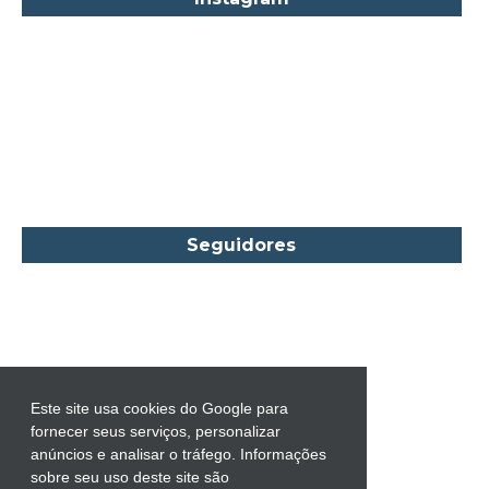
Carla Madeira
Carlos Drummond de Andrade
Carmen O.
Carol Gregor
Carol Marinelli
Carol Townend
Carole Mortimer
Caroline Linden
Seguidores
Cassandra Gia
Castro Alves
Catherine Anderson
Celeste Bradley
Chantelle Shaw
Este site usa cookies do Google para
fornecer seus serviços, personalizar
Charles Dickens
anúncios e analisar o tráfego. Informações
Charlie Donlea
sobre seu uso deste site são