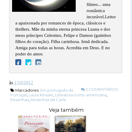
filmes... uma
romântica
incurável.Leitor
a apaixonada por romances de época, clássicos e
thrillers. Mãe da minha eterna princesa Luana e dos
meus príncipes Celestino, Felipe e Damon (gatinhos
filhos do coração). Filha carinhosa. Irmã dedicada.
Amiga para todas as horas. Acredita em Deus. E no
poder do amor.
às
1/10/2012
2 COMENTÁRIOS
Marcadores:
Em português de
Portugal
,
Laura Kinsale
,
Literatura norte-americana
,
Resenhas
,
Resenhas da Carla
Veja também: