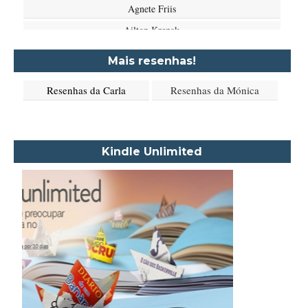
Agnete Friis
Ailton Krenak
Aimée de Jongh
Mais resenhas!
Aione Simões
Resenhas da Carla
Resenhas da Mónica
Akapoeta
Albert Camus
Aleksandr Púchkin
Kindle Unlimited
Alexandre Dumas Filho
Alice Walker
Alma Katsu
Aluísio Azevedo
Alyson Noël
Amanda Lovelace
Ana Beatriz Barbosa Silva
Ana Maria Machado