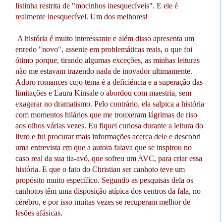
listinha restrita de "mocinhos inesquecíveis". E ele é
realmente inesquecível. Um dos melhores!
A história é muito interessante e além disso apresenta um
enredo "novo", assente em problemáticas reais, o que foi
ótimo porque, tirando algumas exceções, as minhas leituras
não me estavam trazendo nada de inovador ultimamente.
Adoro romances cujo tema é a deficiência e a superação das
limitações e Laura Kinsale o abordou com maestria, sem
exagerar no dramatismo. Pelo contrário, ela salpica a história
com momentos hilários que me trouxeram lágrimas de riso
aos olhos várias vezes. Eu fiquei curiosa durante a leitura do
livro e fui procurar mais informações acerca dele e descobri
uma entrevista em que a autora falava que se inspirou no
caso real da sua tia-avó, que sofreu um AVC, para criar essa
história. E que o fato do Christian ser canhoto teve um
propósito muito específico. Segundo as pesquisas dela os
canhotos têm uma disposição atípica dos centros da fala, no
cérebro, e por isso muitas vezes se recuperam melhor de
lesões afásicas.