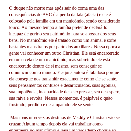
O duque não morre mas após sair do coma uma das
consequências do AVC é a perda da fala (afasia) e ele é
colocado pela família em um manicômio, sendo considerado
louco. Ao mesmo tempo a família pretende declará-lo
incapaz de gerir o seu património para se apossar dos seus
bens. No manicômio ele é tratado como um animal e sofre
bastantes maus tratos por parte dos auxiliares. Nessa época a
gente vai conhecer um outro Christian. Ele está encarcerado
em uma cela de um manicômio, mas sobretudo ele está
encarcerado dentro de si mesmo, sem conseguir se
comunicar com o mundo. E aqui a autora é fabulosa porque
ela consegue nos transmitir exactamente como ele se sente,
seus pensamentos confusos e desarticulados, suas agonias,
sua impotência, incapacidade de se expressar, seu desespero,
sua raiva e revolta. Nesses momentos, é palpável o quão
frustrado, perdido e desamparado ele se sente.
Mas mais uma vez os destinos de Maddy e Christian vão se
cruzar. Algum tempo depois ela vai trabalhar como
enfermeira no manicômio e leva um verdadeiro choque ao