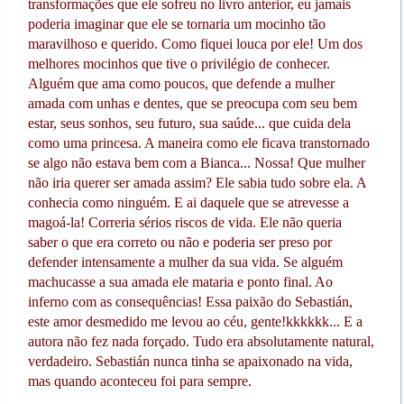
transformações que ele sofreu no livro anterior, eu jamais
poderia imaginar que ele se tornaria um mocinho tão
maravilhoso e querido. Como fiquei louca por ele! Um dos
melhores mocinhos que tive o privilégio de conhecer.
Alguém que ama como poucos, que defende a mulher
amada com unhas e dentes, que se preocupa com seu bem
estar, seus sonhos, seu futuro, sua saúde... que cuida dela
como uma princesa. A maneira como ele ficava transtornado
se algo não estava bem com a Bianca... Nossa! Que mulher
não iria querer ser amada assim? Ele sabia tudo sobre ela. A
conhecia como ninguém. E ai daquele que se atrevesse a
magoá-la! Correria sérios riscos de vida. Ele não queria
saber o que era correto ou não e poderia ser preso por
defender intensamente a mulher da sua vida. Se alguém
machucasse a sua amada ele mataria e ponto final. Ao
inferno com as consequências! Essa paixão do Sebastián,
este amor desmedido me levou ao céu, gente!kkkkkk... E a
autora não fez nada forçado. Tudo era absolutamente natural,
verdadeiro. Sebastián nunca tinha se apaixonado na vida,
mas quando aconteceu foi para sempre.