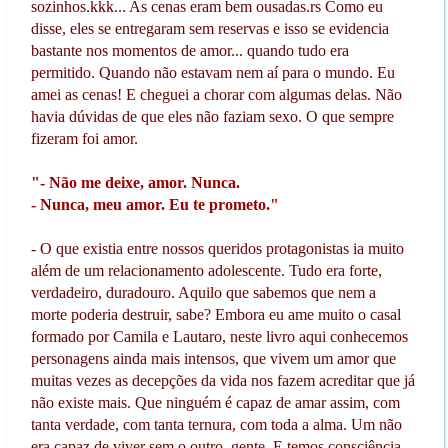
sozinhos.kkk... As cenas eram bem ousadas.rs Como eu
disse, eles se entregaram sem reservas e isso se evidencia
bastante nos momentos de amor... quando tudo era
permitido. Quando não estavam nem aí para o mundo. Eu
amei as cenas! E cheguei a chorar com algumas delas. Não
havia dúvidas de que eles não faziam sexo. O que sempre
fizeram foi amor.
"- Não me deixe, amor. Nunca.
- Nunca, meu amor. Eu te prometo."
- O que existia entre nossos queridos protagonistas ia muito
além de um relacionamento adolescente. Tudo era forte,
verdadeiro, duradouro. Aquilo que sabemos que nem a
morte poderia destruir, sabe? Embora eu ame muito o casal
formado por Camila e Lautaro, neste livro aqui conhecemos
personagens ainda mais intensos, que vivem um amor que
muitas vezes as decepções da vida nos fazem acreditar que já
não existe mais. Que ninguém é capaz de amar assim, com
tanta verdade, com tanta ternura, com toda a alma. Um não
era capaz de viver sem o outro, gente. E temos consciência