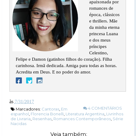
apaixonada por
romances de
época, clássicos
e thrillers. Mãe
da minha eterna
princesa Luana
e dos meus
príncipes
Celestino,
Felipe e Damon (gatinhos filhos do coração). Filha
carinhosa. Irmã dedicada. Amiga para todas as horas.
Acredita em Deus. E no poder do amor.
às
7/31/2017
4 COMENTÁRIOS
Marcadores:
Cantoras
,
Em
espanhol
,
Florencia Bonelli
,
Literatura Argentina
,
Livrinhos
de Livraria
,
Resenhas
,
Romances Contemporâneos
,
Série
Nacidas
Veja também: