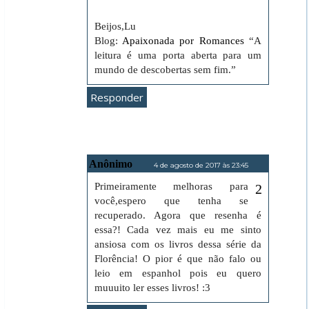
Beijos,Lu
Blog:
Apaixonada por Romances
“A
leitura é uma porta aberta para um
mundo de descobertas sem fim.”
Responder
Anônimo
4 de agosto de 2017 às 23:45
Primeiramente melhoras para
você,espero que tenha se
recuperado. Agora que resenha é
essa?! Cada vez mais eu me sinto
ansiosa com os livros dessa série da
Florência! O pior é que não falo ou
leio em espanhol pois eu quero
muuuito ler esses livros! :3