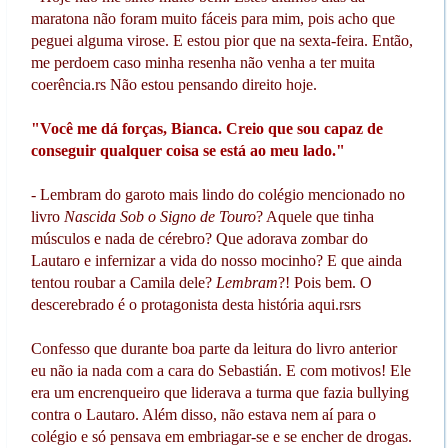
maratona não foram muito fáceis para mim, pois acho que
peguei alguma virose. E estou pior que na sexta-feira. Então,
me perdoem caso minha resenha não venha a ter muita
coerência.rs Não estou pensando direito hoje.
"Você me dá forças, Bianca. Creio que sou capaz de
conseguir qualquer coisa se está ao meu lado."
- Lembram do garoto mais lindo do colégio mencionado no
livro
Nascida Sob o Signo de Touro
? Aquele que tinha
músculos e nada de cérebro? Que adorava zombar do
Lautaro e infernizar a vida do nosso mocinho? E que ainda
tentou roubar a Camila dele?
Lembram
?! Pois bem. O
descerebrado é o protagonista desta história aqui.rsrs
Confesso que durante boa parte da leitura do livro anterior
eu não ia nada com a cara do Sebastián. E com motivos! Ele
era um encrenqueiro que liderava a turma que fazia bullying
contra o Lautaro. Além disso, não estava nem aí para o
colégio e só pensava em embriagar-se e se encher de drogas.