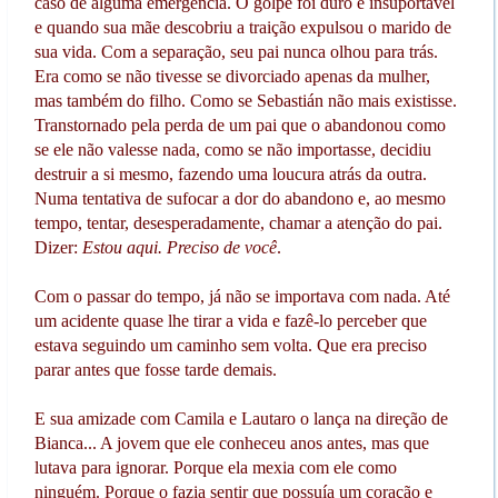
caso de alguma emergência. O golpe foi duro e insuportável
e quando sua mãe descobriu a traição expulsou o marido de
sua vida. Com a separação, seu pai nunca olhou para trás.
Era como se não tivesse se divorciado apenas da mulher,
mas também do filho. Como se Sebastián não mais existisse.
Transtornado pela perda de um pai que o abandonou como
se ele não valesse nada, como se não importasse, decidiu
destruir a si mesmo, fazendo uma loucura atrás da outra.
Numa tentativa de sufocar a dor do abandono e, ao mesmo
tempo, tentar, desesperadamente, chamar a atenção do pai.
Dizer:
Estou aqui. Preciso de você
.
Com o passar do tempo, já não se importava com nada. Até
um acidente quase lhe tirar a vida e fazê-lo perceber que
estava seguindo um caminho sem volta. Que era preciso
parar antes que fosse tarde demais.
E sua amizade com Camila e Lautaro o lança na direção de
Bianca... A jovem que ele conheceu anos antes, mas que
lutava para ignorar. Porque ela mexia com ele como
ninguém. Porque o fazia sentir que possuía um coração e