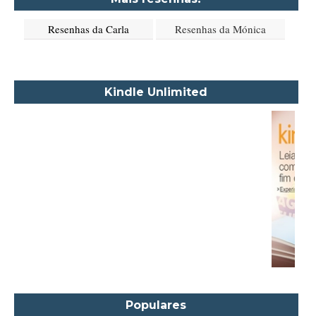
Aione Simões
Resenhas da Carla
Resenhas da Mónica
Akapoeta
Albert Camus
Aleksandr Púchkin
Kindle Unlimited
Alexandre Dumas Filho
Alice Walker
Alma Katsu
Aluísio Azevedo
Alyson Noël
Amanda Lovelace
Ana Beatriz Barbosa Silva
Ana Maria Machado
André Aciman
Angela Marsons
Populares