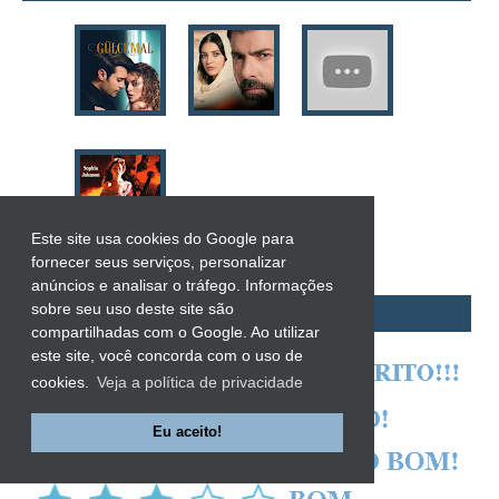
Anne Frank
Anne Gracie
Anne Hampson
Anne Mather
Annie Barrows
Antoine de Saint-Exupéry
Antônio Fagundes
Este site usa cookies do Google para
Anuradha Roy
fornecer seus serviços, personalizar
Ariano Suassuna
anúncios e analisar o tráfego. Informações
sobre seu uso deste site são
Ayòbámi Adébáyò
AVALIAÇÃO
compartilhadas com o Google. Ao utilizar
B. A. Paris
este site, você concorda com o uso de
Babi A. Sette
cookies.
Veja a política de privacidade
Barbara Delinsky
Eu aceito!
Barbara Freethy
Barbara Leigh