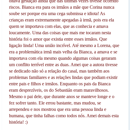
oitava gestação ainda que das últimas vezes tivesse ocorrido
riscos. Bianca era para os irmãos a mãe que Corina nunca
soube ser porque era uma cega submissa e idiota! As
crianças eram extremamente apegadas à irmã, pois era ela
quem se importava com elas, que as conhecia e amava
loucamente. Uma das coisas que mais me tocaram nesta
história foi o amor que existia entre esses irmãos. Que
ligação linda! Uma união incrível. Até mesmo a Lorena, que
era a problemática irmã mais velha da Bianca, a amava e se
importava com ela mesmo quando algumas coisas geraram
um conflito terrível entre as duas. Amei que a autora tivesse
se dedicado não só a relação do casal, mas também aos
problemas familiares e as relações lindas que podiam existir
entre pais e filhos e irmãos. Enquanto os pais da Bianca
eram desprezíveis, os do Sebastián eram maravilhosos.
Mesmo o pai dele, que durante anos se manteve longe e o
fez sofrer tanto. Ele errou bastante, mas mudou, se
arrependeu e nos mostrou que era uma pessoa linda e
humana, que tinha falhas como todos nós. Amei demais esta
história! :)