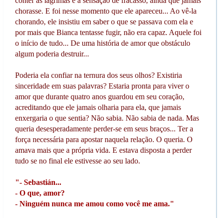
conter as lágrimas e a sensação de fracasso, ainda que jamais
chorasse. E foi nesse momento que ele apareceu... Ao vê-la
chorando, ele insistiu em saber o que se passava com ela e
por mais que Bianca tentasse fugir, não era capaz. Aquele foi
o início de tudo... De uma história de amor que obstáculo
algum poderia destruir...
Poderia ela confiar na ternura dos seus olhos? Existiria
sinceridade em suas palavras? Estaria pronta para viver o
amor que durante quatro anos guardou em seu coração,
acreditando que ele jamais olharia para ela, que jamais
enxergaria o que sentia? Não sabia. Não sabia de nada. Mas
queria desesperadamente perder-se em seus braços... Ter a
força necessária para apostar naquela relação. O queria. O
amava mais que a própria vida. E estava disposta a perder
tudo se no final ele estivesse ao seu lado.
"- Sebastián...
- O que, amor?
- Ninguém nunca me amou como você me ama."