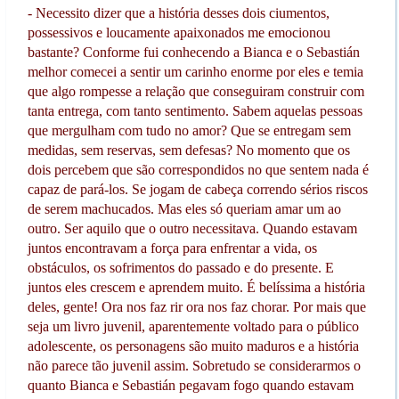
- Necessito dizer que a história desses dois ciumentos,
possessivos e loucamente apaixonados me emocionou
bastante? Conforme fui conhecendo a Bianca e o Sebastián
melhor comecei a sentir um carinho enorme por eles e temia
que algo rompesse a relação que conseguiram construir com
tanta entrega, com tanto sentimento. Sabem aquelas pessoas
que mergulham com tudo no amor? Que se entregam sem
medidas, sem reservas, sem defesas? No momento que os
dois percebem que são correspondidos no que sentem nada é
capaz de pará-los. Se jogam de cabeça correndo sérios riscos
de serem machucados. Mas eles só queriam amar um ao
outro. Ser aquilo que o outro necessitava. Quando estavam
juntos encontravam a força para enfrentar a vida, os
obstáculos, os sofrimentos do passado e do presente. E
juntos eles crescem e aprendem muito. É belíssima a história
deles, gente! Ora nos faz rir ora nos faz chorar. Por mais que
seja um livro juvenil, aparentemente voltado para o público
adolescente, os personagens são muito maduros e a história
não parece tão juvenil assim. Sobretudo se considerarmos o
quanto Bianca e Sebastián pegavam fogo quando estavam