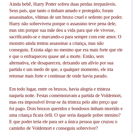
Ainda bebê, Harry Potter sofreu duas perdas irreparáveis.
Seus pais, que tanto o tinham amado e protegido, foram
assassinados, vítimas de um bruxo cruel e sedento por poder.
Harry não sobrevivera porque o assassino teve pena dele,
mas sim porque sua mãe deu a vida para que ele vivesse,
sacrificando-se e marcando-o para sempre com este amor. O
monstro ainda tentou assassinar a criança, mas não
conseguiu. Existia algo no menino que era mais forte que ele
e que o enfraqueceu quase até a morte. Então, sem
alternativa, ele desapareceu, deixando um alívio por sua
partida e um medo de que, a qualquer momento, ele iria
retornar mais forte e continuar de onde havia parado.
Em todo lugar, entre os bruxos, havia alegria e tristeza
naquela noite. Festas comemoravam a partida de Voldemort,
mas era impossível livrar-se da tristeza pelo alto preço que
foi pago. Dois bruxos queridos e bondosos tinham morrido e
uma criança ficara órfã. O que seria daquele pobre menino?
E que poder teria ele para ser a única pessoa que cruzou o
caminho de Voldemort e conseguiu sobreviver?