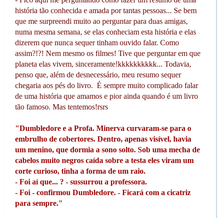
história tão conhecida e amada por tantas pessoas... Se bem
que me surpreendi muito ao perguntar para duas amigas,
numa mesma semana, se elas conheciam esta história e elas
dizerem que nunca sequer tinham ouvido falar. Como
assim?!?! Nem mesmo os filmes! Tive que perguntar em que
planeta elas vivem, sinceramente!kkkkkkkkkk... Todavia,
penso que, além de desnecessário, meu resumo sequer
chegaria aos pés do livro. É sempre muito complicado falar
de uma história que amamos e pior ainda quando é um livro
tão famoso. Mas tentemos!rsrs
"Dumbledore e a Profa. Minerva curvaram-se para o
embrulho de cobertores. Dentro, apenas visível, havia
um menino, que dormia a sono solto. Sob uma mecha de
cabelos muito negros caída sobre a testa eles viram um
corte curioso, tinha a forma de um raio.
- Foi aí que... ? - sussurrou a professora.
- Foi - confirmou Dumbledore. - Ficará com a cicatriz
para sempre."