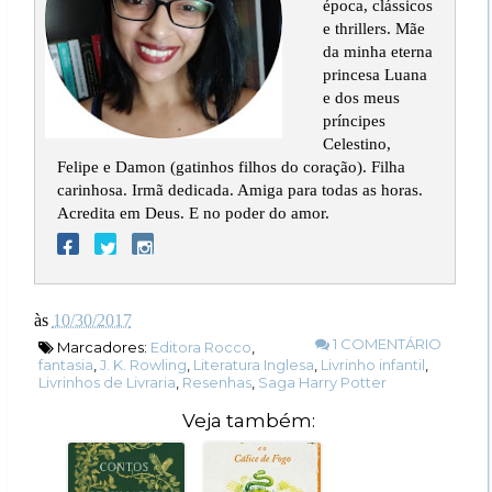
época, clássicos
e thrillers. Mãe
da minha eterna
princesa Luana
e dos meus
príncipes
Celestino,
Felipe e Damon (gatinhos filhos do coração). Filha
carinhosa. Irmã dedicada. Amiga para todas as horas.
Acredita em Deus. E no poder do amor.
às
10/30/2017
1 COMENTÁRIO
Marcadores:
Editora Rocco
,
fantasia
,
J. K. Rowling
,
Literatura Inglesa
,
Livrinho infantil
,
Livrinhos de Livraria
,
Resenhas
,
Saga Harry Potter
Veja também: