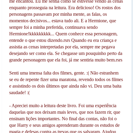
me encantou. Eu me sentia como se estivesse vendo as cenas
enquanto prosseguia na leitura. Era delicioso! Os rostos dos
personagens passavam por minha mente, as falas, os
momentos decisivos... estava tudo ali. E a Hermione, que
sempre foi a minha preferida, continuava sendo
Hermione!kkkkkkkkk... Quem conhece essa personagem,
entende o que estou dizendo.rsrs Quando eu era criança e
assistia as cenas interpretadas por ela, sempre me pegava
desejando ser como ela. Se chegasse um pouquinho perto da
grande personagem que ela foi, já me sentiria muito bem.rsrs
Senti uma imensa falta dos filmes, gente. :( Não estranhem
se eu de repente fizer uma maratona, revendo todos os filmes
e assistindo os dois últimos que ainda não vi. Deu uma baita
saudade! :(
- Apreciei muito a leitura deste livro. Foi uma experiência
daquelas que nos deixam mais leves, que nos fazem rir, que
ensinam lições importantes. No final das contas, não foi o
que Harry e seus amigos aprenderam durante os estudos de
magia e defesas contra as trevas que os salvaram. Ajudou