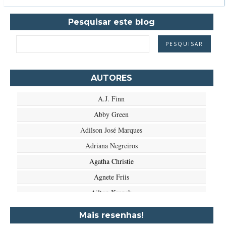
Pesquisar este blog
AUTORES
A.J. Finn
Abby Green
Adilson José Marques
Adriana Negreiros
Agatha Christie
Agnete Friis
Ailton Krenak
Aimée de Jongh
Mais resenhas!
Aione Simões