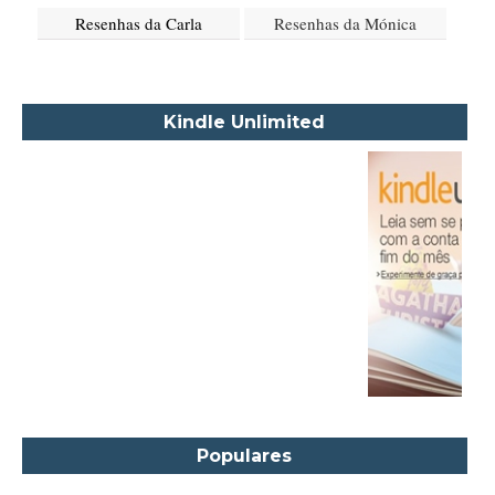
Resenhas da Carla
Resenhas da Mónica
Akapoeta
Albert Camus
Aleksandr Púchkin
Kindle Unlimited
Alexandre Dumas Filho
Alice Walker
Alma Katsu
Aluísio Azevedo
Alyson Noël
Amanda Lovelace
Ana Beatriz Barbosa Silva
Ana Maria Machado
André Aciman
Angela Marsons
Populares
Anne Frank