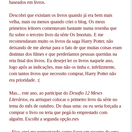
baseados em livros.
Descobri que existiam os livros quando já era bem mais
velha, mais ou menos quando criei o blog. Os meus
primeiros leitores comentavam bastante numa resenha que
fiz sobre o terceiro livro da série Os Imortais. E me
recomendaram muito os livros da saga Harry Potter, não
deixando de me alertar para o fato de que muitas coisas eram
distintas dos filmes e que perderíamos pessoas queridas na
reta final dos livros. Eu desejei ler os livros naquele ano,
logo após as indicações, mas não os tinha e, infelizmente,
com tantos livros que necessito comprar, Harry Potter não
era prioridade. :(
Mas... este ano, ao participar do
Desafio 12 Meses
Literários
, eu arrisquei colocar o primeiro livro da série no
tema do mês de outubro. De duas uma: ou eu seria forçada a
comprar o livro ou teria que pegá-lo emprestado com
alguém. Escolhi a segunda opção.rsrs
- Fico aqui me perguntando como fazer um resumo de uma