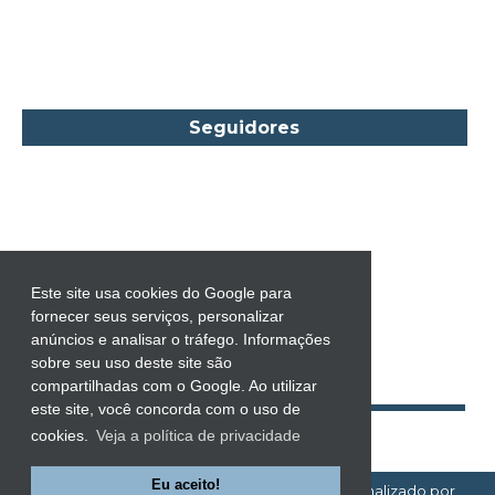
Carol Marinelli
Carol Townend
Carole Mortimer
Caroline Linden
Seguidores
Cassandra Gia
Castro Alves
Catherine Anderson
Celeste Bradley
Chantelle Shaw
Este site usa cookies do Google para
fornecer seus serviços, personalizar
Charles Dickens
anúncios e analisar o tráfego. Informações
Charlie Donlea
sobre seu uso deste site são
compartilhadas com o Google. Ao utilizar
Charlotte Brontë
este site, você concorda com o uso de
Charlotte Lamb
cookies.
Veja a política de privacidade
Chevy Stevens
Eu aceito!
EMOÇÕES À FLOR DA PELE!
| Template personalizado por