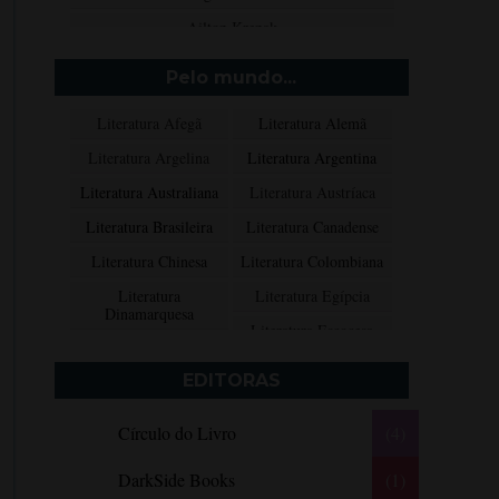
Ailton Krenak
Aimée de Jongh
Pelo mundo...
Aione Simões
Literatura Afegã
Literatura Alemã
Akapoeta
Literatura Argelina
Literatura Argentina
Albert Camus
Literatura Australiana
Literatura Austríaca
Aleksandr Púchkin
Literatura Brasileira
Literatura Canadense
Alexandre Dumas Filho
Literatura Chinesa
Literatura Colombiana
Alice Walker
Literatura
Literatura Egípcia
Alma Katsu
Dinamarquesa
Literatura Escocesa
Aluísio Azevedo
Literatura Espanhola
Literatura Francesa
Alyson Noël
EDITORAS
Literatura Grega
Literatura Indiana
Amanda Lovelace
Círculo do Livro
(4)
Literatura Inglesa
Literatura Irlandesa
Ana Beatriz Barbosa Silva
Literatura Italiana
Literatura Mexicana
Ana Maria Machado
DarkSide Books
(1)