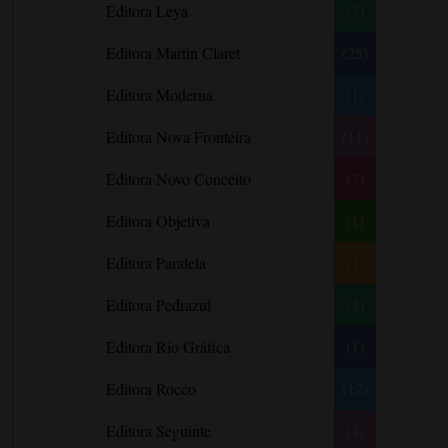
Editora Leya
(3)
Carlos Drummond de Andrade
Carmen O.
Editora Martin Claret
(25)
Carol Gregor
Editora Moderna
(1)
Carol Marinelli
Editora Nova Fronteira
(11)
Carol Townend
Carole Mortimer
Editora Novo Conceito
(7)
Caroline Linden
Editora Objetiva
(1)
Cassandra Gia
Editora Paralela
Castro Alves
(1)
Catherine Anderson
Editora Pedrazul
(2)
Celeste Bradley
Editora Rio Gráfica
(1)
Chantelle Shaw
Charles Dickens
Editora Rocco
(12)
Charlie Donlea
Editora Seguinte
(4)
Charlotte Brontë