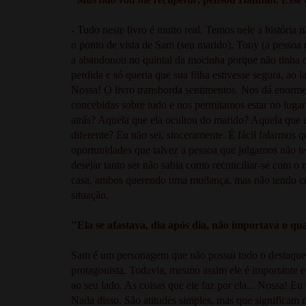
- Tudo neste livro é muito real. Temos nele a históri
o ponto de vista de Sam (seu marido), Tony (a pessoa
a abandonou no quintal da mocinha porque não tinha ou
perdida e só queria que sua filha estivesse segura, ao
Nossa! O livro transborda sentimentos. Nos dá enormes
concebidas sobre tudo e nos permitamos estar no lugar 
atrás? Aquela que ela ocultou do marido? Aquela que 
diferente? Eu não sei, sinceramente. É fácil falarmos
oportunidades que talvez a pessoa que julgamos não te
desejar tanto ser não sabia como reconciliar-se com o
casa, ambos querendo uma mudança, mas não tendo co
situação.
"Ela se afastava, dia após dia, não importava o quan
Sam é um personagem que não possui todo o destaque q
protagonista. Todavia, mesmo assim ele é importante 
ao seu lado. As coisas que ele faz por ela... Nossa! 
Nada disso. São atitudes simples, mas que significam 