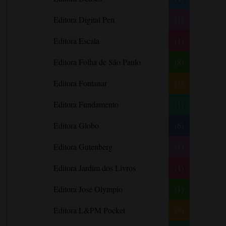
Barbara Freethy
Editora Digital Pen
(1)
Barbara Leigh
Editora Escala
(1)
Barbara Wallace
Blythe Gifford
Editora Folha de São Paulo
(8)
Bram Stoker
Editora Fontanar
(1)
Bronwyn Williams
Editora Fundamento
(1)
Brooke e Keith Desserich
Bráulio Bessa
Editora Globo
(6)
C. J. Tudor
Editora Gutenberg
(1)
Caio Fernando Abreu
Editora Jardim dos Livros
(1)
Candace Camp
Cara Colter
Editora José Olympio
(1)
Carina Rissi
Editora L&PM Pocket
(9)
Carla Madeira