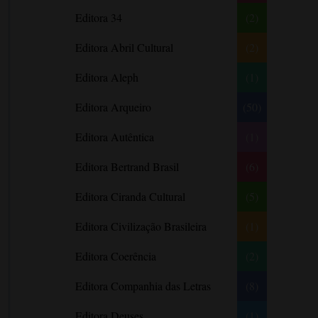
Literatura Nigeriana
Literatura Norueguesa
André Aciman
Editora 34
(2)
Literatura Portuguesa
Literatura Russa
Angela Marsons
Literatura norte-
Editora Abril Cultural
(2)
Anne Frank
americana
Anne Gracie
Editora Aleph
(1)
Anne Hampson
Editora Arqueiro
(50)
Anne Mather
Editora Autêntica
(1)
Annie Barrows
Antoine de Saint-Exupéry
Editora Bertrand Brasil
(6)
Antônio Fagundes
Editora Ciranda Cultural
(5)
Anuradha Roy
Editora Civilização Brasileira
(1)
Ariano Suassuna
Ayòbámi Adébáyò
Editora Coerência
(2)
B. A. Paris
Editora Companhia das Letras
(8)
Babi A. Sette
Editora Deuses
(1)
Barbara Delinsky