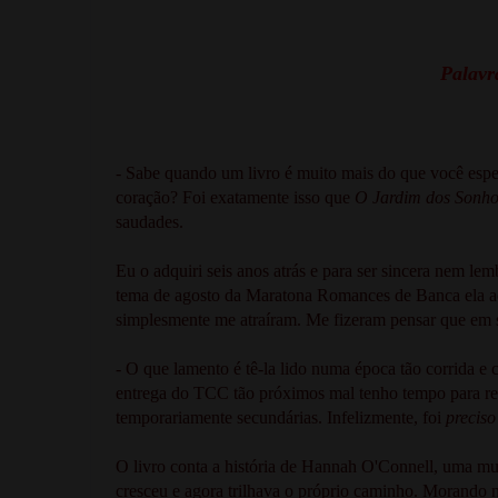
Palavra
- Sabe quando um livro é muito mais do que você espe
coração? Foi exatamente isso que
O Jardim dos Sonho
saudades.
Eu o adquiri seis anos atrás e para ser sincera nem l
tema de agosto da Maratona Romances de Banca ela aca
simplesmente me atraíram. Me fizeram pensar que em s
- O que lamento é tê-la lido numa época tão corrida 
entrega do TCC tão próximos mal tenho tempo para res
temporariamente secundárias. Infelizmente, foi
precis
O livro conta a história de Hannah O'Connell, uma mulh
cresceu e agora trilhava o próprio caminho. Morando 