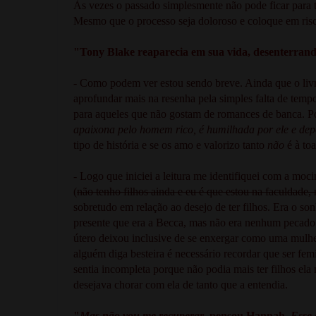
Às vezes o passado simplesmente não pode ficar para tr
Mesmo que o processo seja doloroso e coloque em ris
"Tony Blake reaparecia em sua vida, desenterrando
- Como podem ver estou sendo breve. Ainda que o liv
aprofundar mais na resenha pela simples falta de tem
para aqueles que não gostam de romances de banca. Por
apaixona pelo homem rico, é humilhada por ele e depo
tipo de história e se os amo e valorizo tanto
não
é à to
- Logo que iniciei a leitura me identifiquei com a mo
(
não tenho filhos ainda e eu é que estou na faculdade,
sobretudo em relação ao desejo de ter filhos. Era o so
presente que era a Becca, mas não era nenhum pecado de
útero deixou inclusive de se enxergar como uma mulher
alguém diga besteira é necessário recordar que ser fem
sentia incompleta porque não podia mais ter filhos ela
desejava chorar com ela de tanto que a entendia.
"
Mas não vou me recuperar
, pensou Hannah.
Esse 