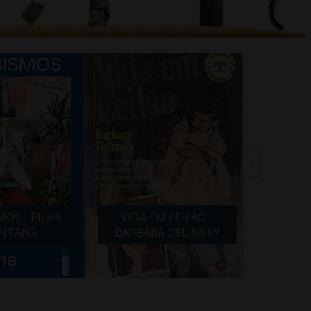
MOS - PILAR
VIDA EM LEILÃO -
LÍRIOS
NTANA
BARBARA DELINSKY
CA