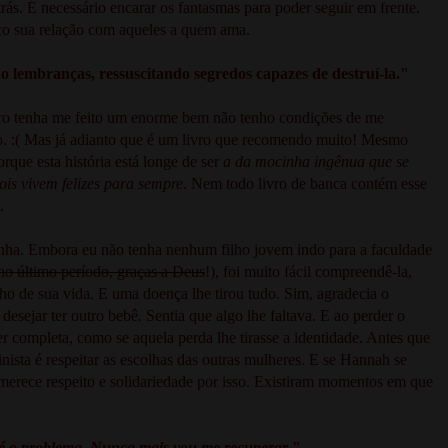
ás. É necessário encarar os fantasmas para poder seguir em frente.
co sua relação com aqueles a quem ama.
 lembranças, ressuscitando segredos capazes de destruí-la."
ro tenha me feito um enorme bem não tenho condições de me
po. :( Mas já adianto que é um livro que recomendo muito! Mesmo
que esta história está longe de ser
a da mocinha ingênua que se
is vivem felizes para sempre
. Nem todo livro de banca contém esse
a.
cinha. Embora eu não tenha nenhum filho jovem indo para a faculdade
 no último período, graças a Deus
!), foi muito fácil compreendê-la,
nho de sua vida. E uma doença lhe tirou tudo. Sim, agradecia o
sejar ter outro bebê. Sentia que algo lhe faltava. E ao perder o
 completa, como se aquela perda lhe tirasse a identidade. Antes que
inista é respeitar as escolhas das outras mulheres. E se Hannah se
 merece respeito e solidariedade por isso. Existiram momentos em que
é o problema. Nunca mais vou me recuperar
."