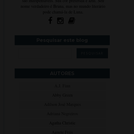
são indispensáveis. Sua cor preferida é azul. Seu
nome verdadeiro é Bruna, mas no mundo literário
pode chamá-la de Luna.
Pesquisar este blog
AUTORES
A.J. Finn
Abby Green
Adilson José Marques
Adriana Negreiros
Agatha Christie
Agnete Friis