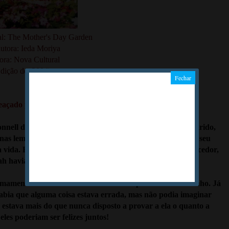
nal: The Mother's Day Garden
utora: Ieda Moriya
ora: Nova Cultural
dição de: 2004)
çado por segredos do passado!
nell deveria estar dedicando todo o tempo livre a seu marido,
 nas lembranças do passado. Tudo isso porque reencontra seu
vida. E junto com ele existia também um segredo estarrecedor,
h havia conquistado até então, inclusive seu casamento.
timamente Hannah estava tendo um comportamento estranho. Já
sabia que alguma coisa estava errada, mas não podia imaginar
o estava mais do que nunca disposto a provar a ela o quanto a
les poderiam ser felizes juntos!