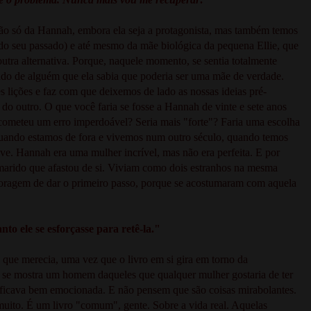
a não só da Hannah, embora ela seja a protagonista, mas também temos
 do seu passado) e até mesmo da mãe biológica da pequena Ellie, que
tra alternativa. Porque, naquele momento, se sentia totalmente
 lado de alguém que ela sabia que poderia ser uma mãe de verdade.
 lições e faz com que deixemos de lado as nossas ideias pré-
do outro. O que você faria se fosse a Hannah de vinte e sete anos
cometeu um erro imperdoável? Seria mais "forte"? Faria uma escolha
 quando estamos de fora e vivemos num outro século, quando temos
ve. Hannah era uma mulher incrível, mas não era perfeita. E por
 marido que afastou de si. Viviam como dois estranhos na mesma
ragem de dar o primeiro passo, porque se acostumaram com aquela
to ele se esforçasse para retê-la."
ue merecia, uma vez que o livro em si gira em torno da
e se mostra um homem daqueles que qualquer mulher gostaria de ter
Eu ficava bem emocionada. E não pensem que são coisas mirabolantes.
muito. É um livro "comum", gente. Sobre a vida real. Aquelas