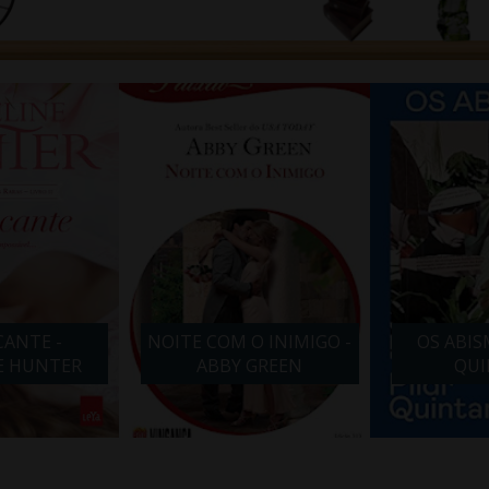
ANTE -
NOITE COM O INIMIGO -
OS ABIS
E HUNTER
ABBY GREEN
QUI