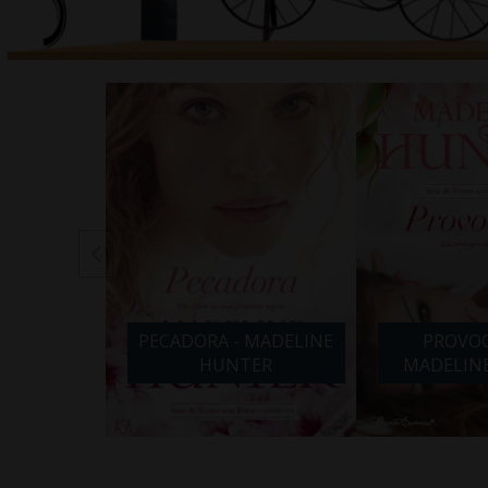
 MADELINE
PECADORA - MADELINE
PROVOC
ER
HUNTER
MADELIN