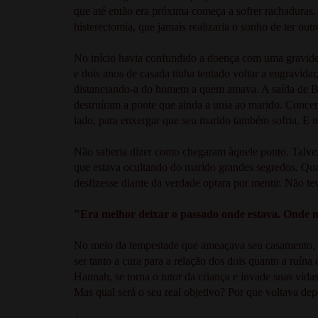
que até então era próxima começa a sofrer rachaduras. 
histerectomia, que jamais realizaria o sonho de ter outr
No início havia confundido a doença com uma gravidez 
e dois anos de casada tinha tentado voltar a engravid
distanciando-a do homem a quem amava. A saída de Be
destruíram a ponte que ainda a unia ao marido. Concen
lado, para enxergar que seu marido também sofria. E
Não saberia dizer como chegaram àquele ponto. Talvez
que estava ocultando do marido grandes segredos. Qua
desfizesse diante da verdade optara por mentir. Não te
"Era melhor deixar o passado onde estava. Onde 
No meio da tempestade que ameaçava seu casamento, 
ser tanto a cura para a relação dos dois quanto a ruí
Hannah, se torna o tutor da criança e invade suas vid
Mas qual será o seu real objetivo? Por que voltava dep