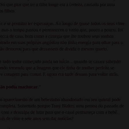
Só que pior que ter a filha longe era a certeza, causada por uma
os filhos.
e se permitiu ter esperanças. Ao longo de quase todos os seus vinte
ar, mas o tempo passou e permaneceu o vazio que, pouco a pouco, foi
cca de casa, bem como a cirurgia que lhe roubou seus sonhos
trada em suas próprias angústias não tinha energia para olhar para o
 não demorou para que deixassem de dividir o mesmo quarto.
 tudo tenha começado ainda no início... quando se casara sabendo
ndo temendo que a imagem que ele tinha de mulher perfeita se
ve coragem para contar. E agora era tarde demais para voltar atrás.
não podia machucar."
o aparecimento de um bebezinho abandonado em seu quintal pode
na completa. Sobretudo porque Tony Blaker, uma pessoa do passado de
as com a desculpa de lutar para que o casal permaneça com a bebê.
ois de vinte e sete anos sem dar notícias?