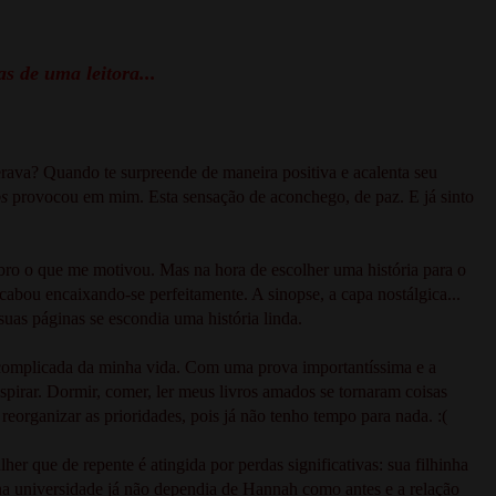
s de uma leitora...
rava? Quando te surpreende de maneira positiva e acalenta seu
s
provocou em mim. Esta sensação de aconchego, de paz. E já sinto
embro o que me motivou. Mas na hora de escolher uma história para o
bou encaixando-se perfeitamente. A sinopse, a capa nostálgica...
uas páginas se escondia uma história linda.
e complicada da minha vida. Com uma prova importantíssima e a
pirar. Dormir, comer, ler meus livros amados se tornaram coisas
o
reorganizar as prioridades, pois já não tenho tempo para nada. :(
er que de repente é atingida por perdas significativas: sua filhinha
na universidade já não dependia de Hannah como antes e a relação